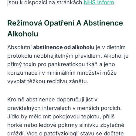
jsou k dispozici na stránkách
NHS Inform
.
Režimová Opatření A Abstinence
Alkoholu
Absolutní
abstinence od alkoholu
je v dietním
protokolu neobhajitelným pravidlem. Alkohol je
přímý toxin pro pankreatickou tkáň a jeho
konzumace i v minimálním množství může
vyvolat těžkou recidivu zánětu.
Kromě abstinence doporučuji jíst v
pravidelných intervalech v menších porcích.
Jídlo by mělo mít pokojovou teplotu, příliš
horké nebo ledové pokrmy slinivku zbytečně
dráždí. Více o patofyziologii stavu se dočtete