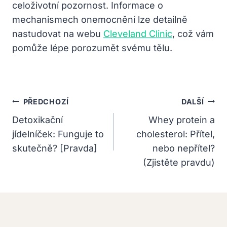
celoživotní pozornost. Informace o
mechanismech onemocnění lze detailně
nastudovat na webu
Cleveland Clinic
, což vám
pomůže lépe porozumět svému tělu.
Navigace
PŘEDCHOZÍ
DALŠÍ
Pro
Detoxikační
Whey protein a
jídelníček: Funguje to
cholesterol: Přítel,
Příspěvek
skutečně? [Pravda]
nebo nepřítel?
(Zjistěte pravdu)