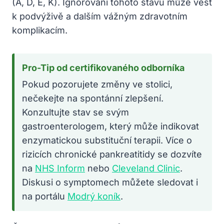
(A, D, E, K). Ignorování tohoto stavu může vést
k podvýživě a dalším vážným zdravotním
komplikacím.
Pro-Tip od certifikovaného odborníka
Pokud pozorujete změny ve stolici,
nečekejte na spontánní zlepšení.
Konzultujte stav se svým
gastroenterologem, který může indikovat
enzymatickou substituční terapii. Více o
rizicích chronické pankreatitidy se dozvíte
na
NHS Inform
nebo
Cleveland Clinic
.
Diskusi o symptomech můžete sledovat i
na portálu
Modrý koník
.