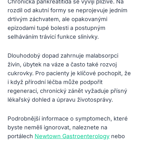
Chronická pankreatitida se vyvíjí plíživě. Na
rozdíl od akutní formy se neprojevuje jedním
drtivým záchvatem, ale opakovanými
epizodami tupé bolesti a postupným
selháváním trávicí funkce slinivky.
Dlouhodobý dopad zahrnuje malabsorpci
živin, úbytek na váze a často také rozvoj
cukrovky. Pro pacienty je klíčové pochopit, že
i když přírodní léčba může podpořit
regeneraci, chronický zánět vyžaduje přísný
lékařský dohled a úpravu životosprávy.
Podrobnější informace o symptomech, které
byste neměli ignorovat, naleznete na
portálech
Newtown Gastroenterology
nebo