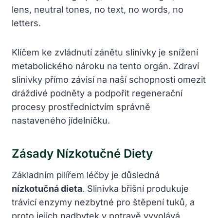
Klíčem ke zvládnutí zánětu slinivky je snížení
metabolického nároku na tento orgán. Zdraví
slinivky přímo závisí na naší schopnosti omezit
dráždivé podněty a podpořit regenerační
procesy prostřednictvím správně
nastaveného jídelníčku.
Zásady Nízkotučné Diety
Základním pilířem léčby je důsledná
nízkotučná dieta
. Slinivka břišní produkuje
trávicí enzymy nezbytné pro štěpení tuků, a
proto jejich nadbytek v potravě vyvolává