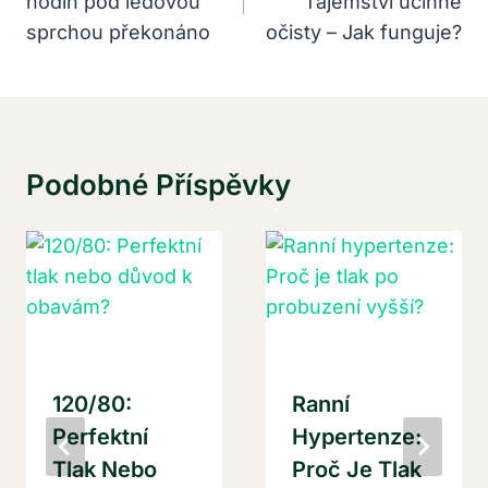
hodin pod ledovou
Tajemství účinné
Příspěvek
sprchou překonáno
očisty – Jak funguje?
Podobné Příspěvky
120/80:
Ranní
Perfektní
Hypertenze:
Tlak Nebo
Proč Je Tlak