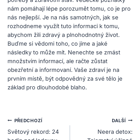
nám pomáhají lépe porozumět tomu, co je pro
nás nejlepší. Je na nás samotných, jak se
rozhodneme využít tuto informaci k tomu,
abychom žili zdravý a plnohodnotný život.
Buďme si vědomi toho, co jíme a jaké
následky to může mít. Nenechte se zmást
množstvím informací, ale račte zůstat
obezřetní a informovaní. Vaše zdraví je na
prvním místě, být odpovědný za své tělo je
základ pro dlouhodobé blaho.
Navigace
PŘEDCHOZÍ
DALŠÍ
Pro
Světový rekord: 24
Neera detox: