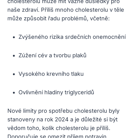
cholesterolu může mít vážné důsledky pro
naše zdraví. Příliš mnoho cholesterolu v těle
může způsobit řadu problémů, včetně:
Zvýšeného rizika srdečních onemocnění
Zúžení cév a tvorbu plaků
Vysokého krevního tlaku
Ovlivnění hladiny triglyceridů
Nové limity pro spotřebu cholesterolu byly
stanoveny na rok 2024 a je důležité si být
vědom toho, kolik cholesterolu je příliš.
Doporučuje se omezit příjem potravin