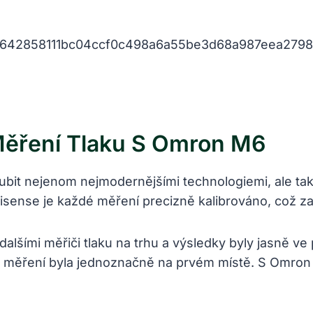
Měření Tlaku S Omron M6
bit nejenom nejmodernějšími technologiemi, ale také 
ellisense je každé měření precizně kalibrováno, což za
 dalšími měřiči tlaku na trhu a výsledky byly jasně
st měření byla jednoznačně na prvém místě. S Omron 