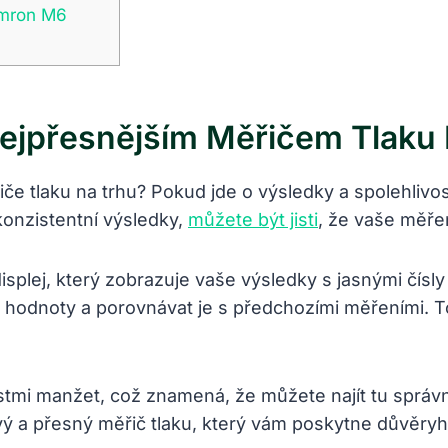
Omron M6
jpřesnějším Měřičem Tlaku 
če tlaku na trhu? Pokud jde o výsledky a spolehlivo
 konzistentní výsledky,
můžete být jisti
, že vaše měřen
splej, který zobrazuje vaše výsledky s jasnými čísly
 hodnoty a porovnávat je s předchozími měřeními. T
mi manžet, což znamená, že můžete najít tu správnou 
ivý a přesný měřič tlaku, který vám poskytne důvěr