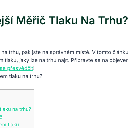
ší Měřič Tlaku Na Trhu
ku na trhu, pak jste na správném místě. V tomto člá
 tlaku, jaký lze na trhu najít. Připravte se na objeve
se přesvědčit
!
laku na trhu?
M6
ní tlaku