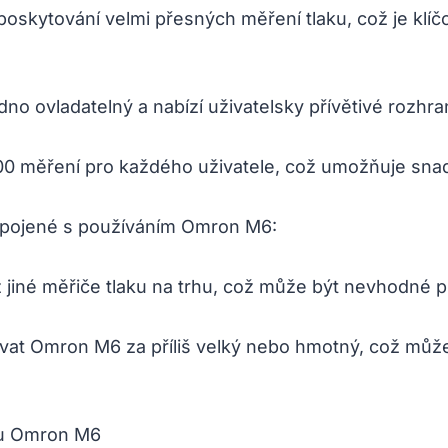
skytování velmi přesných měření tlaku, což je klíč
no ovladatelný a nabízí uživatelsky přívětivé rozhran
0 měření pro každého uživatele, což umožňuje sna
 spojené s používáním Omron M6:
jiné měřiče tlaku na trhu, což může být nevhodné p
at Omron M6 za příliš velký nebo hmotný, což může