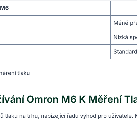
 M6
Méně př
Nízká sp
Standard
ívání Omron M6 K Měření Tl
 tlaku na trhu, nabízející řadu výhod pro uživatele.