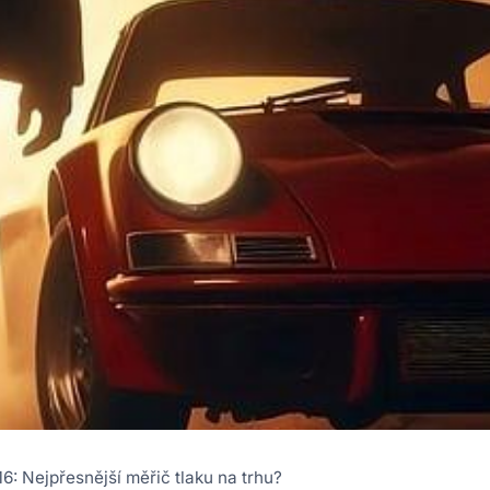
: Nejpřesnější měřič tlaku na trhu?