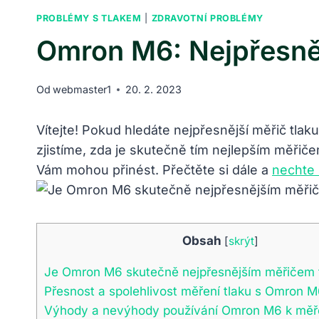
PROBLÉMY S TLAKEM
|
ZDRAVOTNÍ PROBLÉMY
Omron M6: Nejpřesněj
Od
webmaster1
20. 2. 2023
Vítejte! Pokud hledáte nejpřesnější měřič tla
zjistíme, zda je skutečně tím nejlepším měřičem
Vám mohou přinést. Přečtěte si dále a
nechte 
Obsah
[
skrýt
]
Je Omron M6 skutečně nejpřesnějším měřičem t
Přesnost a spolehlivost měření tlaku s Omron 
Výhody a nevýhody používání Omron M6 k měře