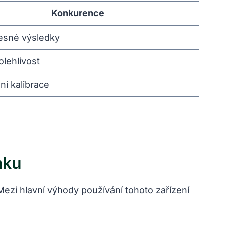
Konkurence
esné výsledky
olehlivost
ní kalibrace
aku
 Mezi hlavní výhody používání tohoto zařízení