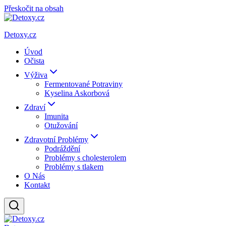
Přeskočit na obsah
Detoxy.cz
Úvod
Očista
Výživa
Fermentované Potraviny
Kyselina Askorbová
Zdraví
Imunita
Otužování
Zdravotní Problémy
Podráždění
Problémy s cholesterolem
Problémy s tlakem
O Nás
Kontakt