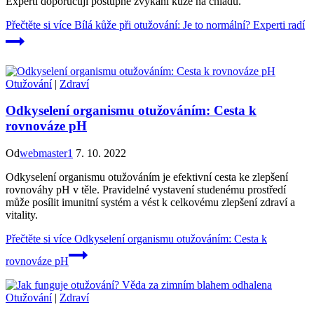
Experti doporučují postupné zvykání kůže na chladu.
Přečtěte si více
Bílá kůže při otužování: Je to normální? Experti radí
Otužování
|
Zdraví
Odkyselení organismu otužováním: Cesta k
rovnováze pH
Od
webmaster1
7. 10. 2022
Odkyselení organismu otužováním je efektivní cesta ke zlepšení
rovnováhy pH v těle. Pravidelné vystavení studenému prostředí
může posílit imunitní systém a vést k celkovému zlepšení zdraví a
vitality.
Přečtěte si více
Odkyselení organismu otužováním: Cesta k
rovnováze pH
Otužování
|
Zdraví