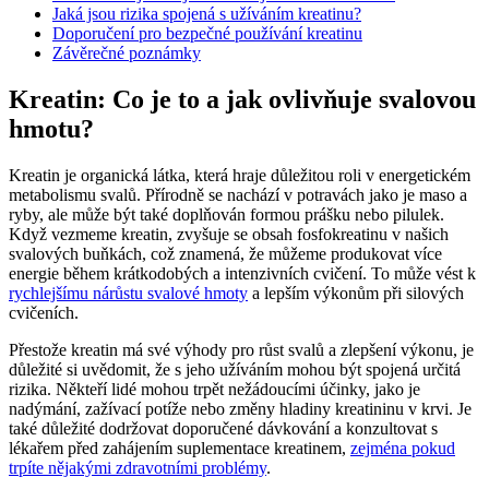
Jaká jsou rizika spojená s užíváním kreatinu?
Doporučení pro bezpečné používání kreatinu
Závěrečné poznámky
Kreatin: Co je to a jak ovlivňuje svalovou
hmotu?
Kreatin je organická látka, která hraje důležitou roli v energetickém
metabolismu svalů. Přírodně se nachází v potravách jako je maso a
ryby, ale může být také doplňován formou prášku nebo pilulek.
Když vezmeme kreatin, zvyšuje se obsah fosfokreatinu v našich
svalových buňkách, což znamená, že můžeme produkovat více
energie během krátkodobých a intenzivních cvičení. To může vést k
rychlejšímu nárůstu svalové hmoty
a lepším výkonům při silových
cvičeních.
Přestože kreatin má své výhody pro růst svalů a zlepšení výkonu, je
důležité si uvědomit, že s jeho užíváním mohou být spojená určitá
rizika. Někteří lidé mohou trpět nežádoucími účinky, jako je
nadýmání, zažívací potíže nebo změny hladiny kreatininu v krvi. Je
také důležité dodržovat doporučené dávkování a konzultovat s
lékařem před zahájením suplementace kreatinem,
zejména pokud
trpíte nějakými zdravotními problémy
.