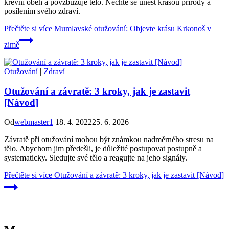
krevní oběh a povzbuzuje tělo. Nechte se unést krásou přírody a
posílením svého zdraví.
Přečtěte si více
Mumlavské otužování: Objevte krásu Krkonoš v
zimě
Otužování
|
Zdraví
Otužování a závratě: 3 kroky, jak je zastavit
[Návod]
Od
webmaster1
18. 4. 2022
25. 6. 2026
Závratě při otužování mohou být známkou nadměrného stresu na
tělo. Abychom jim předešli, je důležité postupovat postupně a
systematicky. Sledujte své tělo a reagujte na jeho signály.
Přečtěte si více
Otužování a závratě: 3 kroky, jak je zastavit [Návod]