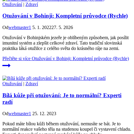
Otužování
|
Zdraví
Otužování v Bohinji: Kompletní průvodce (Rychle)
Od
webmaster1
5. 1. 2022
27. 5. 2026
Otužování v Bohinjském jezeře je oblíbeným způsobem, jak posílit
imunitní systém a zlepšit celkové zdraví. Tato tradiční slovinská
praktika láká otužilce z celého světa do krásného ráje na zemi.
Přečtěte si více
Otužování v Bohinji: Kompletní průvodce (Rychle)
Otužování
|
Zdraví
Bílá kůže při otužování: Je to normální? Experti
radí
Od
webmaster1
25. 12. 2023
Pokud máte bílou kůži během otužování, nemusíte se bát. Je to
normální reakce vašeho těla na studenou koupel či vystavení chladu.