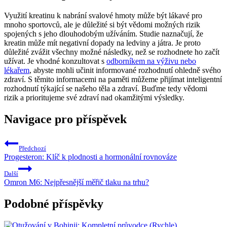
Využití kreatinu k nabrání svalové hmoty může být lákavé pro
mnoho sportovců, ale je důležité si být vědomi možných rizik
spojených s jeho dlouhodobým užíváním. Studie naznačují, že
kreatin může mít negativní dopady na ledviny a játra. Je proto
důležité zvážit všechny možné následky, než se rozhodnete ho začít
užívat. Je vhodné konzultovat s
odborníkem na výživu nebo
lékařem
, abyste mohli učinit informované rozhodnutí ohledně svého
zdraví. S těmito informacemi na paměti můžeme přijímat inteligentní
rozhodnutí týkající se našeho těla a zdraví. Buďme tedy vědomi
rizik a prioritujeme své zdraví nad okamžitými výsledky.
Navigace pro příspěvek
Předchozí
Progesteron: Klíč k plodnosti a hormonální rovnováze
Další
Omron M6: Nejpřesnější měřič tlaku na trhu?
Podobné příspěvky