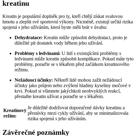
kreatinu
Kreatin je populární doplněk pro ty, kteří chtějí získat svalovou
hmotu a zlepšit své sportovní výkony. Nicméně, existují určitá rizika
spojená s jeho užíváním, která byste měli brát v úvahu:
Dehydratace:
Kreatin může způsobit dehydrataci, proto je
důležité pít dostatek vody během jeho užívání.
Problémy s ledvinami:
U lidí s existujícími problémy s
ledvinami může kreatin způsobit komplikace. Pokud máte tyto
problémy, poraďte se s lékařem před začátkem kreatinového
režimu.
Nežádoucí účinky:
Někteří lidé mohou zažít nežádoucí
účinky jako průjem nebo zvýšení hladiny kyseliny močové v
krvi. Pokud si všimnete jakýchkoli neobvyklých reakcí,
přestaňte kreatin užívat a poraďte se s lékařem.
Je důležité dodržovat doporučené dávky kreatinu a
Kreatinový
přestávky mezi cykly užívání, aby se minimalizovala
režim:
rizika spojená s jeho užíváním.
Závěrečné poznámky