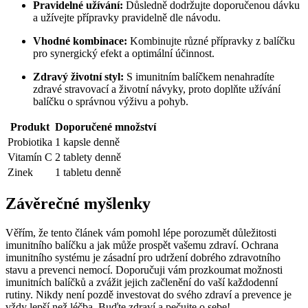
Pravidelné užívání:
Důsledně dodržujte doporučenou dávku
a užívejte​ přípravky pravidelně dle návodu.
Vhodné‍ kombinace:
Kombinujte různé přípravky z balíčku
pro synergický⁢ efekt a optimální účinnost.
Zdravý životní styl:
S ​imunitním balíčkem nenahradíte
zdravé stravovací a životní návyky, proto ‍doplňte ⁢užívání
balíčku‍ o správnou výživu a pohyb.
Produkt
Doporučené množství
Probiotika
1 kapsle⁣ denně
Vitamín C
2 tablety denně
Zinek
1 tabletu⁤ denně
Závěrečné myšlenky
Věřím, že tento článek vám pomohl lépe porozumět⁤ důležitosti⁤
imunitního balíčku a jak může prospět vašemu zdraví. ‍Ochrana
imunitního systému je zásadní ⁤pro udržení dobrého zdravotního
stavu a prevenci nemocí.‌ Doporučuji vám prozkoumat možnosti
imunitních‍ balíčků a zvážit jejich začlenění do vaší každodenní
rutiny. Nikdy není pozdě investovat do svého⁣ zdraví a ‌prevence je
vždy lepší než⁢ léčba. Buďte zdraví a pečujte o sebe!