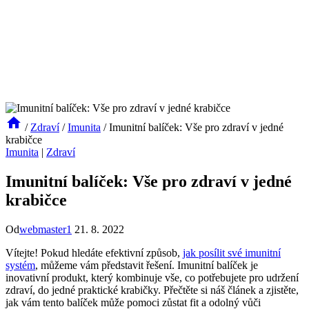
/
Zdraví
/
Imunita
/
Imunitní balíček: Vše pro zdraví v jedné
krabičce
Imunita
|
Zdraví
Imunitní balíček: Vše pro zdraví v jedné
krabičce
Od
webmaster1
21. 8. 2022
Vítejte! ⁢Pokud hledáte efektivní způsob,
jak posílit své imunitní
systém
, můžeme‍ vám ⁣představit‍ řešení. Imunitní ⁢balíček je
inovativní produkt, který kombinuje vše, co ⁢potřebujete pro udržení
zdraví, do jedné praktické⁣ krabičky.⁢ Přečtěte si náš článek a zjistěte,
jak vám tento balíček může pomoci zůstat‍ fit a odolný vůči