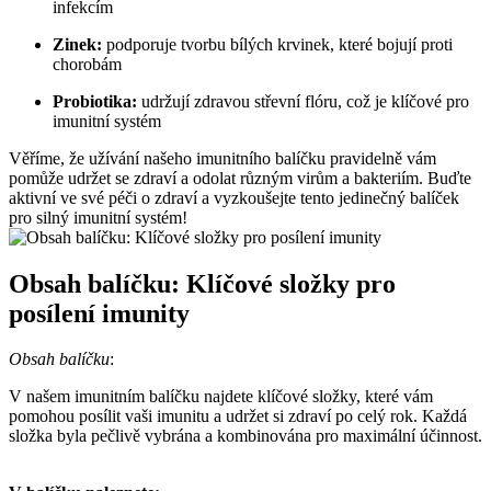
infekcím
Zinek:
podporuje tvorbu bílých ⁣krvinek, které bojují proti
chorobám
Probiotika:
udržují zdravou střevní flóru, což je klíčové pro
imunitní systém
Věříme, ​že​ užívání našeho ⁤imunitního balíčku pravidelně vám
pomůže udržet se zdraví a odolat ⁤různým virům a bakteriím. Buďte
aktivní ve své péči o zdraví a vyzkoušejte tento ⁣jedinečný‍ balíček
pro silný imunitní systém!
Obsah ‍balíčku: Klíčové​ složky pro
‍posílení imunity
Obsah balíčku
:
V našem imunitním balíčku najdete klíčové​ složky, které vám
pomohou‌ posílit vaši imunitu a udržet si zdraví ‍po⁣ celý rok. Každá
složka byla pečlivě vybrána a kombinována pro maximální účinnost.