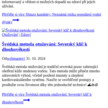
informovaný a vědom si možných dopadů na zdraví při jejich
užívání.
Přečtěte si více
Shiazo kamínky: Neznámá rizika populární vodní
dýmky
Otužování
|
Zdraví
Švédská metoda otužování: Severský klíč k
dlouhověkosti
Od
webmaster1
31. 10. 2024
Švédská metoda otužování je tradiční severská praxe zahrnující
ošetření kůže studenou vodou. Tato metoda může přinést mnoho
zdravotních výhod, včetně posílení imunity a zlepšení
kardiovaskulárního systému. Naučte se osvědčené postupy a
prodlužte svou životnost díky této jednoduché technice! 🌊❄️🧊
Přečtěte si více
Švédská metoda otužování: Severský klíč k
dlouhověkosti