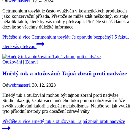
Od
webmaster1
12. 4. 2024
Cetrimonium tosylát je často využíván v kosmetických produktech
jako konzervační přísada. Přestože se může zdát neškodný, existuje
několik faktů, které by vás mohly překvapit. Přečtěte si náš článek a
dozvíte se všechny důležité informace.
Přečtěte si více
Cetrimonium tosylát: Je opravdu bezpečný? 5 faktů,
které vás překvapí
Otužování
|
Zdraví
Hnědý tuk a otužování: Tajná zbraň proti nadváze
Od
webmaster1
30. 12. 2023
Hnědý tuk a otužování mohou být tajnou zbraní proti nadváze.
Studie ukazují, že aktivace hnědého tuku pomocí otužování může
zvýšit spalování kalorií a zlepšit metabolismus. Naučte se, jak využít
tyto přírodní metody pro dosažení zdravé váhy.
Přečtěte si více
Hnědý tuk a otužování: Tajná zbraň proti nadváze