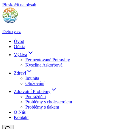
Přeskočit na obsah
Detoxy.cz
Úvod
Očista
Výživa
Fermentované Potraviny
Kyselina Askorbová
Zdraví
Imunita
Otužování
Zdravotní Problémy
Podráždění
Problémy s cholesterolem
Problémy s tlakem
O Nás
Kontakt