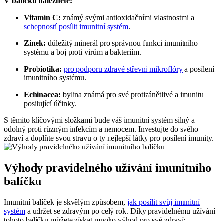
V balíčku naleznete:
Vitamín C:
známý svými⁢ antioxidačními vlastnostmi a
schopností posílit imunitní systém
.
Zinek:
důležitý minerál pro správnou ⁢funkci imunitního
systému a boj proti virům a bakteriím.
Probiotika:
⁣
pro podporu zdravé střevní mikroflóry
a posílení ​
imunitního systému.
Echinacea:
bylina známá‍ pro své protizánětlivé a imunitu
posilující účinky.
S těmito klíčovými složkami bude ‌váš imunitní systém silný a
odolný⁤ proti různým infekcím a ⁢nemocem. ⁣Investujte do svého
zdraví a doplňte svou stravu o ty nejlepší látky pro posílení imunity.
Výhody ‌pravidelného užívání imunitního
balíčku
Imunitní balíček je skvělým způsobem, ‍
jak posílit svůj imunitní
systém
a ⁣udržet se zdravým po celý‌ rok. Díky pravidelnému užívání
tohoto balíčku můžete získat mnoho výhod​ pro ⁤své zdraví: