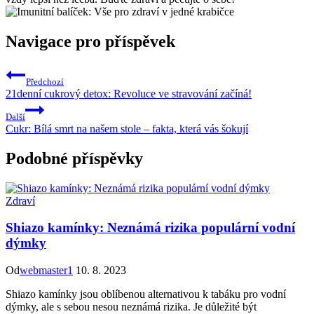
Navigace pro příspěvek
Předchozí
21denní cukrový detox: Revoluce ve stravování začíná!
Další
Cukr: Bílá smrt na našem stole – fakta, která vás šokují
Podobné příspěvky
Zdraví
Shiazo kamínky: Neznámá rizika populární vodní
dýmky
Od
webmaster1
10. 8. 2023
Shiazo kamínky jsou oblíbenou alternativou k tabáku pro vodní
dýmky, ale s sebou nesou neznámá rizika. Je důležité být