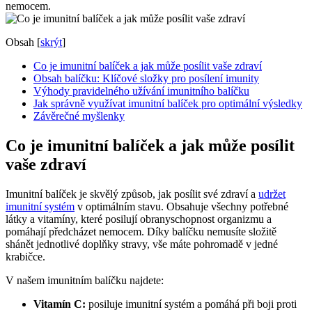
nemocem.
Obsah
[
skrýt
]
Co je imunitní balíček a jak může posílit vaše zdraví
Obsah ‍balíčku: Klíčové​ složky pro ‍posílení imunity
Výhody ‌pravidelného užívání imunitního balíčku
Jak správně využívat⁢ imunitní balíček​ pro optimální výsledky
Závěrečné myšlenky
Co je imunitní balíček a jak může posílit
vaše zdraví
Imunitní balíček‌ je skvělý způsob, jak ‍posílit své zdraví ‍a
udržet
imunitní systém
v optimálním stavu.​ Obsahuje všechny ⁢potřebné
látky a vitamíny, které posilují obranyschopnost organizmu a‌
pomáhají předcházet nemocem. Díky balíčku nemusíte složitě
shánět jednotlivé ‌doplňky stravy, vše máte pohromadě v jedné
krabičce.
V našem imunitním balíčku najdete:
Vitamín C:
posiluje imunitní systém a pomáhá při boji proti