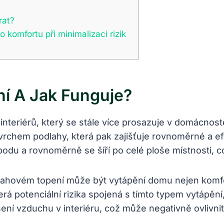
rat?
 komfortu při minimalizaci rizik
í A Jak Funguje?
interiérů, který se stále více prosazuje v domácnos
rchem podlahy, která pak zajišťuje rovnoměrné a efek
odu a rovnoměrně se šíří po celé ploše místnosti, c
ahovém topení může být vytápění domu nejen komfor
 potenciální rizika spojená s tímto typem vytápění, j
 vzduchu v interiéru, což může negativně ovlivnit kv