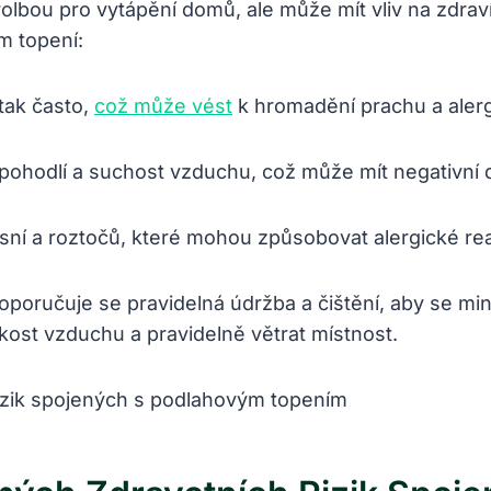
olbou pro vytápění domů, ale může mít vliv na zdraví
m topení:
tak často,
což může vést
k hromadění prachu a aler
ohodlí a suchost vzduchu, což může mít negativní 
ísní a roztočů, které mohou způsobovat alergické re
oručuje se pravidelná údržba a čištění, aby se min
hkost vzduchu a pravidelně větrat místnost.