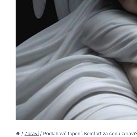
/
Zdraví
/
Podlahové topení: Komfort za cenu zdraví?