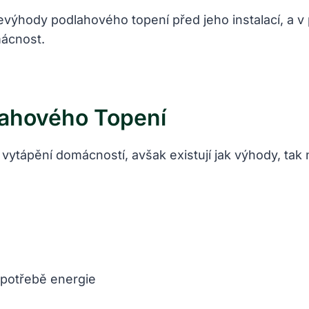
výhody podlahového topení před jeho instalací, a v p
mácnost.
ahového Topení
 vytápění domácností, avšak existují jak výhody, tak
 spotřebě energie