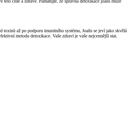
vé tělo čisté a zdravé. Pamatujte, že správná detoxikace joalis může
od toxinů až po podporu imunitního systému, Joalis se jeví jako skvělá
efektivní metodu detoxikace. Vaše zdraví je vaše nejcennější stat.