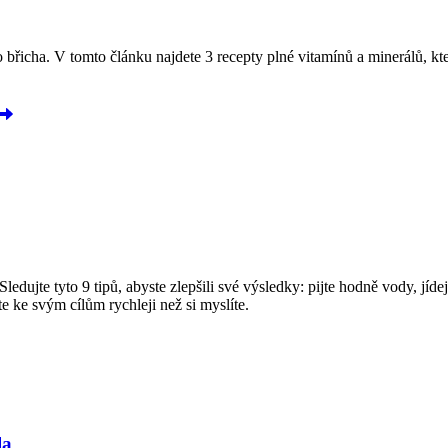
řicha. V tomto článku najdete 3 recepty plné vitamínů a minerálů, kter
ledujte tyto 9 tipů, abyste zlepšili své výsledky: pijte hodně vody, jíd
e ke svým cílům rychleji než si myslíte.
la