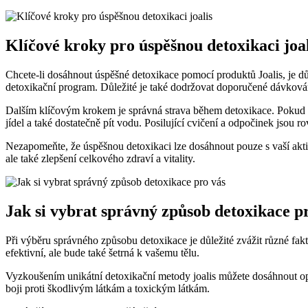
Klíčové kroky pro úspěšnou detoxikaci joal
Chcete-li dosáhnout úspěšné detoxikace pomocí produktů Joalis, je 
detoxikační program. Důležité je také dodržovat doporučené dávkován
Dalším klíčovým krokem je správná strava během detoxikace. Pokud 
jídel a také dostatečně pít vodu. Posilující cvičení a odpočinek jsou r
Nezapomeňte, že úspěšnou detoxikaci lze dosáhnout pouze s vaší akti
ale také zlepšení celkového zdraví a vitality.
Jak si vybrat správný způsob detoxikace p
Při výběru správného způsobu detoxikace je důležité zvážit různé fakt
efektivní, ale bude také šetrná k vašemu tělu.
Vyzkoušením unikátní detoxikační metody joalis můžete dosáhnout op
boji proti škodlivým látkám a toxickým látkám.