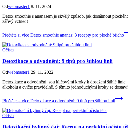
Od
webmaster1
8. 11. 2024
Detox smoothie s ananasem je skvělý způsob, jak dosáhnout plochého b
zářivý vzhled!
Přečtěte si více
Detox smoothie ananas: 3 recepty pro ploché břicho
Očista
Detoxikace a odvodnění: 9 tipů pro štíhlou linii
Od
webmaster1
29. 11. 2022
Detoxikace a odvodnění jsou klíčovými kroky k dosažení štíhlé linie. S
alkoholu a cvičte pravidelně. S těmito jednoduchými kroky se dostavít
Přečtěte si více
Detoxikace a odvodnění: 9 tipů pro štíhlou linii
Očista
Detoxikační bylinný čaj: Recept na perfektní očistu tě