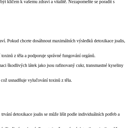
být klíčem k vašemu zdraví a vitalitě. Nezapomeňte se poradit s
raví. Pokud chcete dosáhnout maximálních výsledků detoxikace joalis,
 toxinů z těla a podporuje správné fungování orgánů.
aci škodlivých látek jako jsou rafinovaný cukr, transmastné kyseliny
 což usnadňuje vylučování toxinů z těla.
trvání detoxikace joalis se může lišit podle individuálních potřeb a