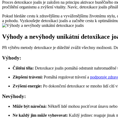
Proces detoxikace joalis je založen na principu aktivace buněčného
pročištění organismu a zvýšení vitality. Navíc, detoxikace joalis přiná
Pokud hledáte cestu k zdravějšímu a vyváženějšímu životnímu stylu, de
a pohodu. Vyzkoušejte detoxikaci joalis a začněte cestu k optimálnímu
Výhody a nevýhody unikátní detoxikace joa
Při výběru metody detoxikace je důležité zvážit všechny možnosti. De
Výhody:
Čištění těla:
Detoxikace joalis pomáhá odstranit nahromaděné to
Zlepšení trávení:
Pomáhá regulovat trávení a
podporuje zdravo
Zvýšení energie:
Po dokončení detoxikace se mnoho lidí cítí vit
Nevýhody:
Může být náročná:
Někteří lidé mohou pociťovat únavu nebo
Ne každý jim může vyhovovat:
Každý jedinec reaguje jinak n