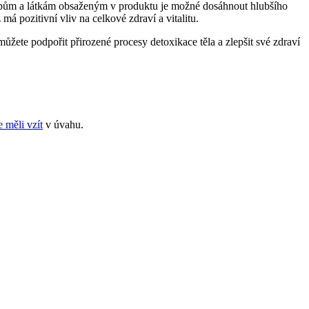
stupům a látkám obsaženým v produktu je možné dosáhnout hlubšího
má pozitivní vliv na celkové zdraví a vitalitu.
ůžete podpořit přirozené procesy detoxikace těla a zlepšit své zdraví
e měli vzít
v úvahu.