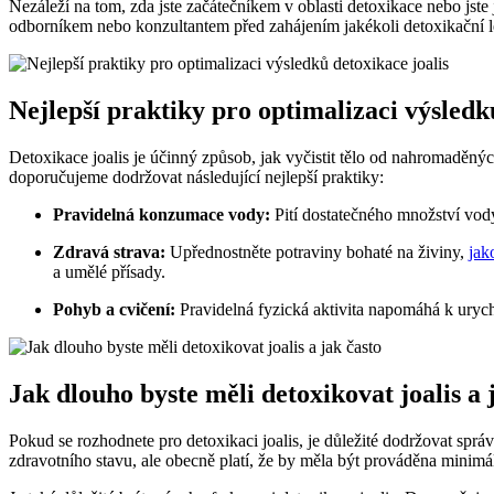
Nezáleží na tom, zda jste začátečníkem v oblasti detoxikace nebo jst
odborníkem nebo konzultantem před zahájením jakékoli detoxikační lé
Nejlepší praktiky pro optimalizaci výsledk
Detoxikace joalis je účinný způsob, jak vyčistit tělo od nahromaděný
doporučujeme dodržovat následující nejlepší praktiky:
Pravidelná konzumace vody:
Pití dostatečného množství vody
Zdravá strava:
Upřednostněte potraviny bohaté na živiny,
jak
a umělé přísady.
Pohyb a cvičení:
Pravidelná fyzická aktivita napomáhá k urychl
Jak dlouho byste měli detoxikovat joalis a 
Pokud se rozhodnete pro detoxikaci joalis, je důležité dodržovat správ
zdravotního stavu, ale obecně platí, že by měla být prováděna minimá