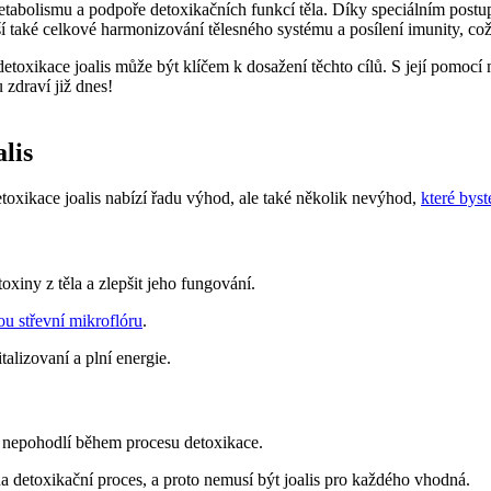
 metabolismu a podpoře detoxikačních funkcí těla. Díky speciálním po
ší také celkové harmonizování tělesného systému a posílení imunity, což 
toxikace joalis může být klíčem k dosažení těchto cílů. S její pomocí m
 zdraví již dnes!
lis
toxikace joalis nabízí řadu výhod, ale také několik nevýhod,
které byst
xiny z těla a zlepšit jeho fungování.
u střevní mikroflóru
.
alizovaní a plní energie.
 nepohodlí během procesu detoxikace.
a detoxikační proces, a proto nemusí být joalis pro každého vhodná.