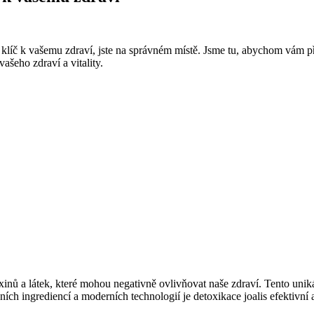
li klíč k vašemu zdraví, jste na správném místě. Jsme tu, abychom vám 
ašeho zdraví a vitality.
xinů a látek, které mohou negativně ovlivňovat naše zdraví. Tento uniká
ích ingrediencí a moderních technologií je detoxikace joalis efektivní