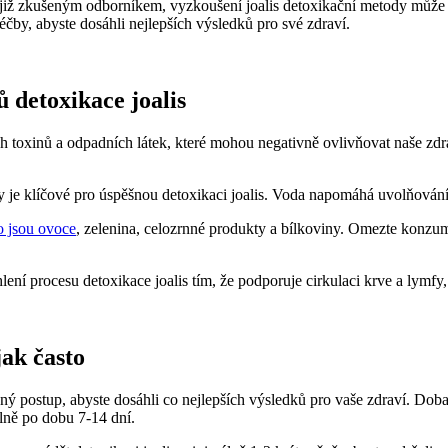
e již zkušeným odborníkem, vyzkoušení joalis detoxikační metody může 
čby, abyste dosáhli nejlepších výsledků pro své zdraví.
ů detoxikace joalis
ch toxinů a odpadních látek, které mohou negativně ovlivňovat naše zd
 je klíčové pro úspěšnou detoxikaci joalis. Voda napomáhá uvolňování
o jsou ovoce
, zelenina, celozrnné produkty a bílkoviny. Omezte konzum
ení procesu detoxikace joalis tím, že podporuje cirkulaci krve a lymfy,
jak často
ný postup, abyste dosáhli co nejlepších výsledků pro vaše zdraví. Doba 
lně po dobu 7-14 dní.