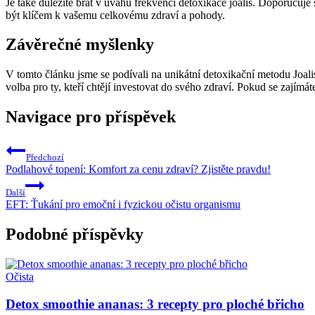
Je také důležité brát v úvahu frekvenci detoxikace joalis. Doporučuje 
být klíčem k vašemu celkovému zdraví a pohody.
Závěrečné myšlenky
V tomto článku jsme se podívali na unikátní detoxikační metodu Joalis 
volba pro ty, kteří chtějí investovat do svého zdraví. Pokud se zajímá
Navigace pro příspěvek
Předchozí
Podlahové topení: Komfort za cenu zdraví? Zjistěte pravdu!
Další
EFT: Ťukání pro emoční i fyzickou očistu organismu
Podobné příspěvky
Očista
Detox smoothie ananas: 3 recepty pro ploché břicho