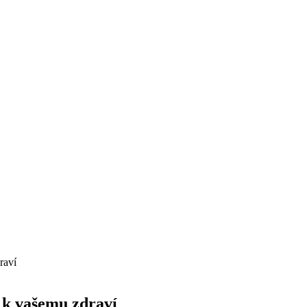
raví
č k vašemu zdraví