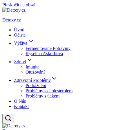
Přeskočit na obsah
Detoxy.cz
Úvod
Očista
Výživa
Fermentované Potraviny
Kyselina Askorbová
Zdraví
Imunita
Otužování
Zdravotní Problémy
Podráždění
Problémy s cholesterolem
Problémy s tlakem
O Nás
Kontakt