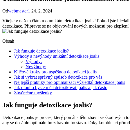
Od
webmaster1
24. 2. 2024
Vítejte v našem článku o unikátní detoxikaci joalis! Pokud jste hleda
detoxikace. Připravte se na objevování nových možností pro zlepšení v
Obsah
Jak funguje detoxikace joalis?
Výhody a nevýhody unikátní detoxikace joalis
Výhody:
Nevýhody:
Klíčové kroky pro úspěšnou detoxikaci joalis
Jak si vybrat správný způsob detoxikace pro vás
Nejlepší praktiky pro optimalizaci výsledků detoxikace joalis
Jak dlouho byste měli detoxikovat joalis a jak často
Závěrečné myšlenky
Jak funguje detoxikace joalis?
Detoxikace joalis je proces, který pomáhá tělu zbavit se škodlivých to
aby se dosáhlo optimálního zdravotního stavu. Díky kombinaci přírodn