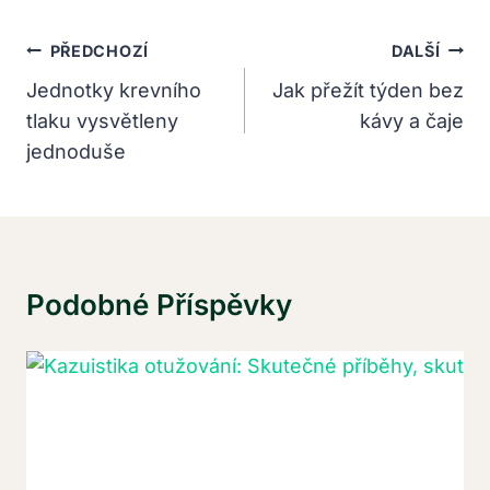
Navigace
PŘEDCHOZÍ
DALŠÍ
Pro
Jednotky krevního
Jak přežít týden bez
tlaku vysvětleny
kávy a čaje
Příspěvek
jednoduše
Podobné Příspěvky