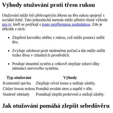
Výhody otužování proti třesu rukou
Otužování může být překvapivým lékem na třes rukou spojený s
sociální fobií. Tato jednoduchá metoda může přinést různé výhody
pro ty
, kteří se potýkají s
touto nepříjemnou podmínkou
. Zde je
několik z nich:
Zlepšení krevního oběhu v rukou, což může pomoci snížit
třes.
Zvyšuje odolnost proti studenému počasí a tím může snížit
riziko třesu v chladných prostředích.
Posiluje imunitní systém a celkově zlepšuje zdraví díky
stimulaci nervového systému.
Typ otužování
Výhody
Kontrastní sprcha
Zlepšuje cévní tonus a snižuje záněty.
Chůze bosou nohou
Pomáhá uvolnit stres a napětí v těle.
Studené obklady
Pomáhají zlepšit prokrvení a snižují záněty.
Jak otužování pomáhá zlepšit sebedůvěru