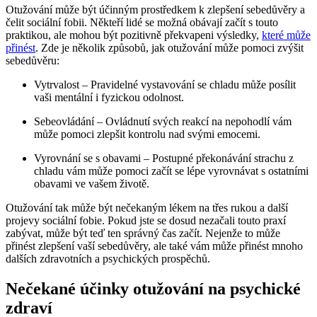
Otužování může být účinným prostředkem k zlepšení sebedůvěry a
čelit sociální fobii. Někteří lidé se možná obávají začít s touto
praktikou, ale mohou být pozitivně překvapeni výsledky,
které může
přinést
. Zde je několik způsobů, jak otužování může pomoci zvýšit
sebedůvěru:
Vytrvalost – Pravidelné vystavování se chladu může posílit
vaši mentální i fyzickou odolnost.
Sebeovládání – Ovládnutí svých reakcí na nepohodlí vám
může pomoci zlepšit kontrolu nad svými emocemi.
Vyrovnání se s obavami – Postupné překonávání strachu z
chladu vám může pomoci začít se lépe vyrovnávat s ostatními
obavami ve vašem životě.
Otužování tak může být nečekaným lékem na třes rukou a další
projevy sociální fobie. Pokud jste se dosud nezačali touto praxí
zabývat, může být teď ten správný čas začít. Nejenže to může
přinést zlepšení vaší sebedůvěry, ale také vám může přinést mnoho
dalších zdravotních a psychických prospěchů.
Nečekané účinky otužování na psychické
zdraví