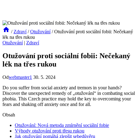
/
Zdraví
/
Otužování
/
Otužování proti sociální fobii: Nečekaný
lék na třes rukou
Otužování
|
Zdraví
Otužování proti sociální fobii: Nečekaný
lék na třes rukou
Od
webmaster1
30. 5. 2024
Do you suffer from social anxiety and tremors in your hands?
Discover the unexpected remedy of „otužování“ in combating social
phobia. This Czech practice may hold the key to overcoming your
fears and shaking off anxiety once and for all.
Obsah
Otužování: Nová metoda zmírnění sociální fobie
Výhody otužování proti třesu rukou
Jak otužování pomáhá zlepšit sebedůvěru