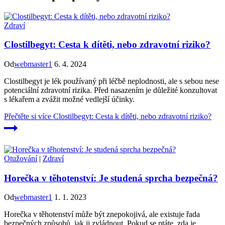
Zdraví
Clostilbegyt: Cesta k dítěti, nebo zdravotní riziko?
Od
webmaster1
6. 4. 2024
Clostilbegyt je lék používaný při léčbě neplodnosti, ale s sebou nese
potenciální zdravotní rizika. Před nasazením je důležité konzultovat
s lékařem a zvážit možné vedlejší účinky.
Přečtěte si více
Clostilbegyt: Cesta k dítěti, nebo zdravotní riziko?
Otužování
|
Zdraví
Horečka v těhotenství: Je studená sprcha bezpečná?
Od
webmaster1
1. 1. 2023
Horečka v těhotenství může být znepokojivá, ale existuje řada
bezpečných způsobů, jak ji zvládnout. Pokud se ptáte, zda je