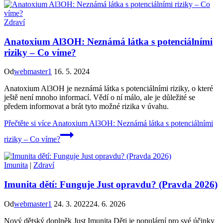
Zdraví
Anatoxium Al3OH: Neznámá látka s potenciálními
riziky – Co víme?
Od
webmaster1
16. 5. 2024
Anatoxium Al3OH je neznámá látka s potenciálními riziky, o které
ještě není mnoho informací. Vědí o ní málo, ale je důležité se
předem informovat a brát tyto možné rizika v úvahu.
Přečtěte si více
Anatoxium Al3OH: Neznámá látka s potenciálními
riziky – Co víme?
Imunita
|
Zdraví
Imunita dětí: Funguje Just opravdu? (Pravda 2026)
Od
webmaster1
24. 3. 2022
24. 6. 2026
Nový dětský doplněk Just Imunita Děti je populární pro své účinky