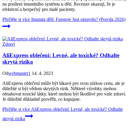
na posílení imunitního systému u dětí. Recenze ukazují, že je
efektivní a bezpečný pro malé pacienty.
Přečtěte si více
Imunita dětí: Funguje Just opravdu? (Pravda 2026)
Zdraví
AliExpress oblečení: Levné, ale toxické? Odhalte
skrytá rizika
Od
webmaster1
14. 4. 2023
AliExpress oblečení může být lákavé pro svou nízkou cenu, ale je
důležité si být vědom skrytých rizik. Některé výrobky mohou
obsahovat toxické látky, které mohou být škodlivé pro vaše zdraví.
Je důležité důkladně prověřit, co kupujete.
Přečtěte si více
AliExpress oblečení: Levné, ale toxické? Odhalte
skrytá rizika