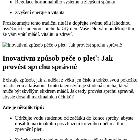
Regulace hormonálního systému a zlepšení spánku
Zvyšení energie a vitalita
Prozkoumejte tento tradiční rituál a dopřejte svému tělu lahodnou
osvěžující studenou sprchu každý den. Vaše tělo vám poděkuje tím,
že vám vrátí mládí, vitalitu a zdraví.
Inovativní způsob péče o pleť: Jak
provést sprchu správně
Existuje způsob, jak si udělat z věku jen číslo a udržet svou pokožku
mladistvou a krásnou. Tímto tajemstvím je studená sprcha, která
může být skvělým elixírem mládí. Jak tedy provést sprchu správně,
abyste dosáhli maximálních účinků?
Zde je několik tipů:
Udržujte vodu studenou od začátku do konce sprchy, abyste
dosáhli maximálního povzbuzení krevního oběhu a tím i
zpevnění pleti.
Začněte sprchu teplou vodou, abyste se tělo připravilo na