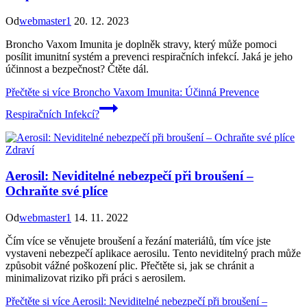
Od
webmaster1
20. 12. 2023
Broncho Vaxom Imunita je doplněk stravy, který může pomoci
posílit imunitní systém a prevenci respiračních infekcí. Jaká je jeho
účinnost a bezpečnost? Čtěte dál.
Přečtěte si více
Broncho Vaxom Imunita: Účinná Prevence
Respiračních Infekcí?
Zdraví
Aerosil: Neviditelné nebezpečí při broušení –
Ochraňte své plíce
Od
webmaster1
14. 11. 2022
Čím více se věnujete broušení a řezání materiálů, tím více jste
vystaveni nebezpečí aplikace aerosilu. Tento neviditelný prach může
způsobit vážné poškození plic. Přečtěte si, jak se chránit a
minimalizovat riziko při práci s aerosilem.
Přečtěte si více
Aerosil: Neviditelné nebezpečí při broušení –