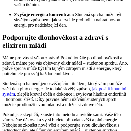
vašim tkáním.
Zvyšuje energii a koncentraci:
Studená sprcha může být
skvělým způsobem, jak se rychle probudit a nabrat novou
energii pro nadcházející den.
Podporujte dlouhověkost a zdraví s
elixírem mládí
Máme pro vás skvělou zprávu! Pokud toužíte po dlouhověkosti a
zdraví, máme pro vás objevený elixír mládí – studenou sprchu. Ano,
právě sprcha může být tím tajným zdrojem mládí a energie, který
potřebujete pro svůj každodenní život.
Studená sprcha není jen osvěžujícím rituálem, který vám pomůže
začít den plný energie. Je to také skvělý způsob,
jak posílit imunitní
systém
, zlepšit krevní oběh a dokonce i zvyšovat hladinu endorfinů
– hormonu štěstí. Díky pravidelnému užívání studených sprch
můžete prodloužit svou mládost a udržet si zdravé tělo.
Pokud jste skeptičtí, zkuste tuto metodu a uvidíte sami. Vaše tělo
vám začne děkovat a vy si budete připadat svěží a plní energie.
Nebojte se zkoušet nové věci a podporujte svou dlouhověkost s
jednoduchým, ale účinným elixírem mládí – studenou sprchou.