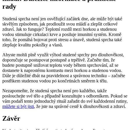
rady
Studená sprcha není jen osvěžující začátek dne, ale může být také
skvělým způsobem, jak prodloužit svou mládí a zlepšit celkové
zdraví. Jak to funguje? Teplotní rozdíl mezi horkou a studenou
vodou stimuluje cirkulaci krve a posiluje imunitní systém. Kromě
toho, že pomáhá bojovat proti stresu a únavě, studená sprcha také
zlepšuje kvalitu pokožky a vlasů.
Abyste mohli plně využít výhod studené sprchy pro dlouhověkost,
doporučuje se postupovat postupně a trpělivě. Začněte tím, že
budete postupně snižovat teplotu vody během sprchování, až se
dostanete k naprostému kontrastu mezi horkou a studenou vodou.
Dále je důležité dbát na pravidelnost a správnou techniku – začněte
postřikem studenou vodou po končetinách směrem k tělu.
Nezapomeňte, že studená sprcha není pro každého, takže
poslouchejte své tělo a případně konzultujte s odborníkem. Pokud se
vám podaří tento jednoduchý rituál zařadit do své každodenní rutiny,
můžete si být jisti
, že jste na správné cestě k dlouhověkosti a zdraví.
Závěr