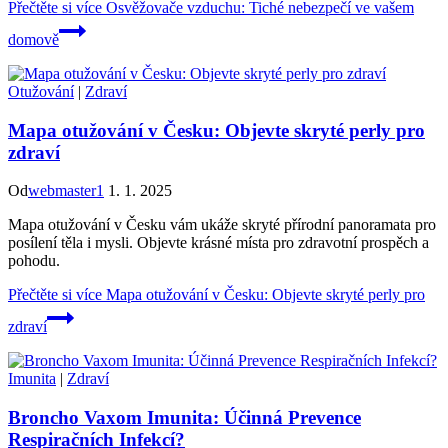
Přečtěte si více
Osvěžovače vzduchu: Tiché nebezpečí ve vašem
domově
Otužování
|
Zdraví
Mapa otužování v Česku: Objevte skryté perly pro
zdraví
Od
webmaster1
1. 1. 2025
Mapa otužování v Česku vám ukáže skryté přírodní panoramata pro
posílení těla i mysli. Objevte krásné místa pro zdravotní prospěch a
pohodu.
Přečtěte si více
Mapa otužování v Česku: Objevte skryté perly pro
zdraví
Imunita
|
Zdraví
Broncho Vaxom Imunita: Účinná Prevence
Respiračních Infekcí?