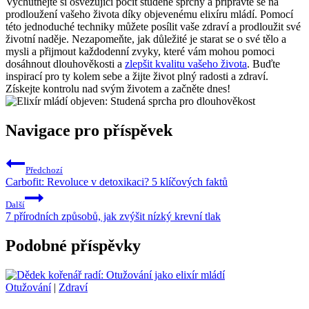
Vychutnejte si osvěžující pocit studené sprchy a připravte se na
prodloužení vašeho života díky objevenému elixíru mládí. Pomocí
této jednoduché techniky můžete posílit vaše zdraví a prodloužit své
životní naděje. Nezapomeňte, jak důležité je starat se o své tělo a
mysli a přijmout každodenní zvyky, které vám mohou pomoci
dosáhnout dlouhověkosti a
zlepšit kvalitu vašeho života
. Buďte
inspirací pro ty kolem sebe a žijte život plný radosti a zdraví.
Získejte kontrolu nad svým životem a začněte dnes!
Navigace pro příspěvek
Předchozí
Carbofit: Revoluce v detoxikaci? 5 klíčových faktů
Další
7 přírodních způsobů, jak zvýšit nízký krevní tlak
Podobné příspěvky
Otužování
|
Zdraví