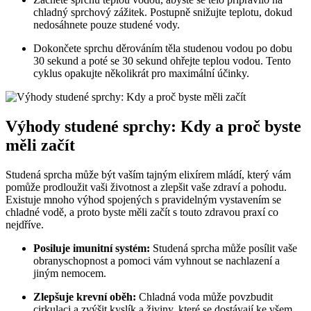
chladný sprchový zážitek. Postupně snižujte teplotu, dokud
nedosáhnete pouze studené vody.
Dokončete sprchu děrováním těla studenou vodou po dobu
30 sekund a poté se 30 sekund ohřejte teplou vodou. Tento
cyklus opakujte několikrát pro maximální účinky.
Výhody studené sprchy: Kdy a proč byste
měli začít
Studená sprcha může být vaším tajným elixírem mládí, který vám
pomůže prodloužit vaši životnost a zlepšit vaše zdraví a pohodu.
Existuje mnoho výhod spojených s pravidelným vystavením se
chladné vodě, a proto byste měli začít s touto zdravou praxí co
nejdříve.
Posiluje imunitní systém:
Studená sprcha může posílit vaše
obranyschopnost a pomoci vám vyhnout se nachlazení a
jiným nemocem.
Zlepšuje krevní oběh:
Chladná voda může povzbudit
cirkulaci a zvýšit kyslík a živiny, které se dostávají ke všem