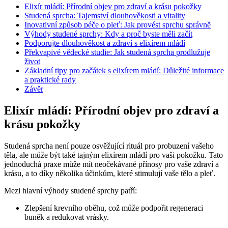
Elixír mládí: Přírodní objev pro zdraví a krásu pokožky
Studená sprcha: Tajemství dlouhověkosti a vitality
Inovativní způsob péče o pleť: Jak provést sprchu správně
Výhody studené sprchy: Kdy a proč byste měli začít
Podporujte dlouhověkost a zdraví s elixírem mládí
Překvapivé vědecké studie: Jak studená sprcha prodlužuje
život
Základní tipy pro začátek s elixírem mládí: Důležité informace
a praktické rady
Závěr
Elixír mládí: Přírodní objev pro zdraví a
krásu pokožky
Studená sprcha není pouze osvěžující rituál pro probuzení vašeho
těla, ale může být také tajným elixírem mládí pro vaši pokožku. Tato
jednoduchá praxe může mít neočekávané přínosy pro vaše zdraví a
krásu, a to díky několika účinkům, které stimulují vaše tělo a pleť.
Mezi hlavní výhody studené sprchy patří:
Zlepšení krevního oběhu, což může podpořit regeneraci
buněk a redukovat vrásky.