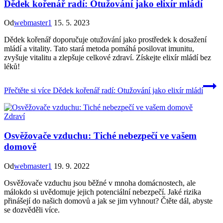
Dědek kořenář radí: Otužování jako elixír mládí
Od
webmaster1
15. 5. 2023
Dědek kořenář doporučuje otužování jako prostředek k dosažení
mládí a vitality. Tato stará metoda pomáhá posilovat imunitu,
zvyšuje vitalitu a zlepšuje celkové zdraví. Získejte elixír mládí bez
léků!
Přečtěte si více
Dědek kořenář radí: Otužování jako elixír mládí
Zdraví
Osvěžovače vzduchu: Tiché nebezpečí ve vašem
domově
Od
webmaster1
19. 9. 2022
Osvěžovače vzduchu jsou běžné v mnoha domácnostech, ale
málokdo si uvědomuje jejich potenciální nebezpečí. Jaké rizika
přinášejí do našich domovů a jak se jim vyhnout? Čtěte dál, abyste
se dozvěděli více.