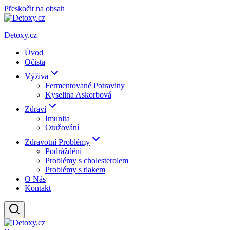
Přeskočit na obsah
Detoxy.cz
Úvod
Očista
Výživa
Fermentované Potraviny
Kyselina Askorbová
Zdraví
Imunita
Otužování
Zdravotní Problémy
Podráždění
Problémy s cholesterolem
Problémy s tlakem
O Nás
Kontakt