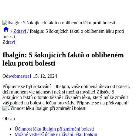
/
Zdraví
/
Ibalgin: 5 šokujících faktů o oblíbeném léku proti
bolesti
Zdraví
Ibalgin: 5 šokujících faktů o oblíbeném
léku proti bolesti
Od
webmaster1
15. 12. 2024
Připravte se být šokování – Ibalgin, vaše oblíbená úleva od bolesti,
drží mnohem víc tajemství než si možná myslíte! Zjistěte 5
šokujících faktů o tomto běžně užívaném léku, který může změnit
váš pohled na bolest a léčbu pro vždy. Připravte se na překvapení!
Obsah
Účinnost léku Ibalgin při zmírnění bolesti
Možné vedlejší účinky užívání léku Ibalgin