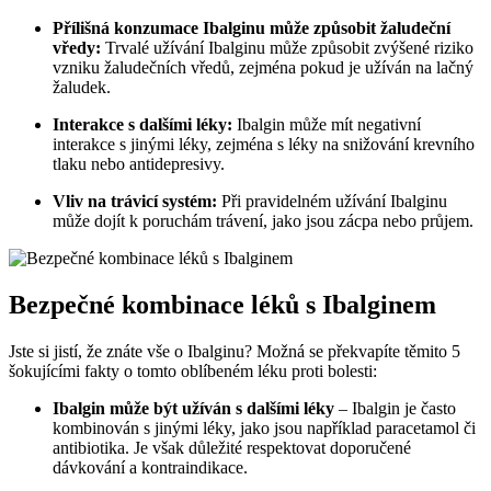
Přílišná konzumace Ibalginu může způsobit žaludeční
vředy:
Trvalé užívání Ibalginu může způsobit zvýšené riziko
vzniku žaludečních vředů, zejména pokud je užíván na lačný
žaludek.
Interakce s dalšími léky:
Ibalgin může mít negativní
interakce s jinými léky, zejména s léky na snižování krevního
tlaku nebo antidepresivy.
Vliv na trávicí systém:
Při pravidelném užívání Ibalginu
může dojít k poruchám trávení, jako jsou zácpa nebo průjem.
Bezpečné kombinace léků s Ibalginem
Jste si jistí, že znáte vše o Ibalginu? Možná se překvapíte těmito 5
šokujícími fakty o tomto oblíbeném léku proti bolesti:
Ibalgin může být užíván s dalšími léky
– Ibalgin je často
kombinován s jinými léky, jako jsou například paracetamol či
antibiotika. Je však důležité respektovat doporučené
dávkování a kontraindikace.