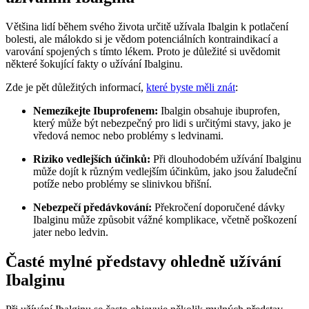
Většina lidí během svého života určitě užívala Ibalgin k potlačení
bolesti, ale málokdo si je vědom potenciálních kontraindikací a
varování spojených s tímto lékem. Proto je důležité si uvědomit
některé šokující fakty o užívání Ibalginu.
Zde je pět důležitých informací,
které byste měli znát
:
Nemezíkejte Ibuprofenem:
Ibalgin obsahuje ibuprofen,
který může být nebezpečný pro lidi s určitými stavy, jako je
vředová nemoc nebo problémy s ledvinami.
Riziko vedlejších účinků:
Při dlouhodobém užívání Ibalginu
může dojít k různým vedlejším účinkům, jako jsou žaludeční
potíže nebo problémy se slinivkou břišní.
Nebezpečí předávkování:
Překročení doporučené dávky
Ibalginu může způsobit vážné komplikace, včetně poškození
jater nebo ledvin.
Časté mylné představy ohledně užívání
Ibalginu