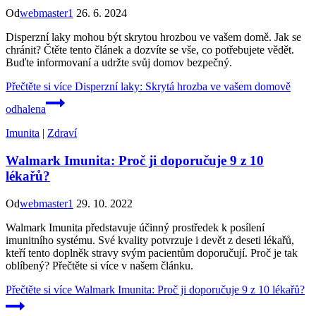
Od
webmaster1
26. 6. 2024
Disperzní laky mohou být skrytou hrozbou ve vašem domě. Jak se
chránit? Čtěte tento článek a dozvíte se vše, co potřebujete vědět.
Buďte informovaní a udržte svůj domov bezpečný.
Přečtěte si více
Disperzní laky: Skrytá hrozba ve vašem domově
odhalena
Imunita
|
Zdraví
Walmark Imunita: Proč ji doporučuje 9 z 10
lékařů?
Od
webmaster1
29. 10. 2022
Walmark Imunita představuje účinný prostředek k posílení
imunitního systému. Své kvality potvrzuje i devět z deseti lékařů,
kteří tento doplněk stravy svým pacientům doporučují. Proč je tak
oblíbený? Přečtěte si více v našem článku.
Přečtěte si více
Walmark Imunita: Proč ji doporučuje 9 z 10 lékařů?