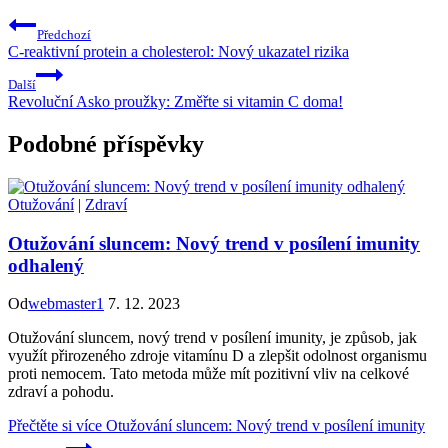
Předchozí
C-reaktivní protein a cholesterol: Nový ukazatel rizika
Další
Revoluční Asko proužky: Změřte si vitamin C doma!
Podobné příspěvky
Otužování
|
Zdraví
Otužování sluncem: Nový trend v posílení imunity
odhalený
Od
webmaster1
7. 12. 2023
Otužování sluncem, nový trend v posílení imunity, je způsob, jak
využít přirozeného zdroje vitamínu D a zlepšit odolnost organismu
proti nemocem. Tato metoda může mít pozitivní vliv na celkové
zdraví a pohodu.
Přečtěte si více
Otužování sluncem: Nový trend v posílení imunity