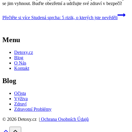
se jim vyhnout. Buďte obezřetní a udržujte své zdraví v bezpečí!
Přečtěte si více
Studená sprcha: 5 rizik, o kterých jste nevěděli
Menu
Detoxy.cz
Blog
O Nás
Kontakt
Blog
Očista
Výživa
Zdraví
Zdravotní Problémy
© 2026 Detoxy.cz |
Ochrana Osobních Údajů