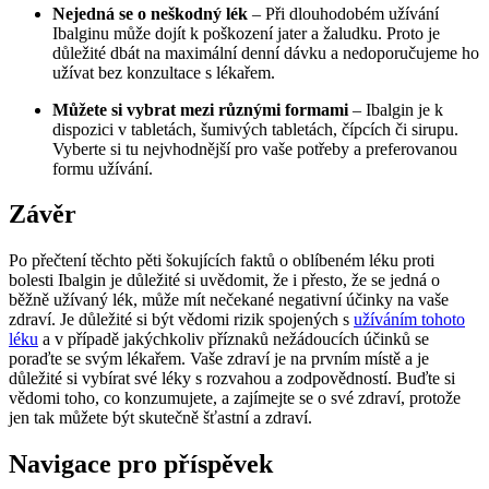
Nejedná se o neškodný lék
– Při dlouhodobém užívání
Ibalginu může dojít k poškození jater a žaludku. Proto je
důležité dbát na maximální denní dávku a nedoporučujeme ho
užívat bez konzultace s lékařem.
Můžete si vybrat mezi různými formami
– Ibalgin je k
dispozici v tabletách, šumivých tabletách, čípcích či sirupu.
Vyberte si tu nejvhodnější pro vaše potřeby a preferovanou
formu užívání.
Závěr
Po přečtení těchto pěti šokujících faktů o oblíbeném léku proti
bolesti Ibalgin je důležité si uvědomit, že i přesto, že se jedná o
běžně užívaný lék, může mít nečekané negativní účinky na vaše
zdraví. Je důležité si být vědomi rizik spojených s
užíváním tohoto
léku
a v případě jakýchkoliv příznaků nežádoucích účinků se
poraďte se svým lékařem. Vaše zdraví je na prvním místě a je
důležité si vybírat své léky s rozvahou a zodpovědností. Buďte si
vědomi toho, co konzumujete, a zajímejte se o své zdraví, protože
jen tak můžete být skutečně šťastní a zdraví.
Navigace pro příspěvek