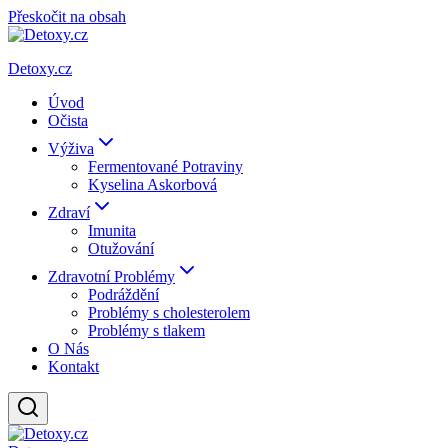
Přeskočit na obsah
Detoxy.cz
Úvod
Očista
Výživa
Fermentované Potraviny
Kyselina Askorbová
Zdraví
Imunita
Otužování
Zdravotní Problémy
Podráždění
Problémy s cholesterolem
Problémy s tlakem
O Nás
Kontakt