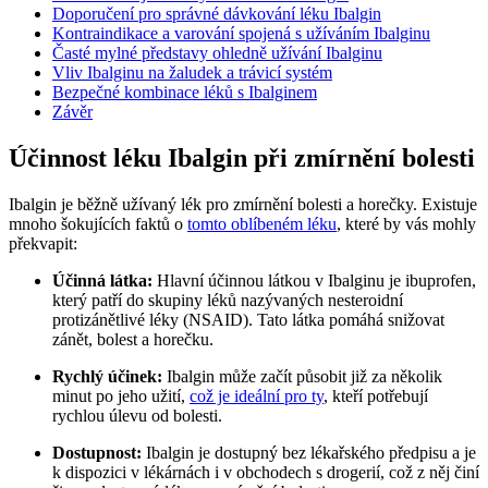
Doporučení pro správné dávkování léku Ibalgin
Kontraindikace a varování spojená s užíváním Ibalginu
Časté mylné představy ohledně užívání Ibalginu
Vliv Ibalginu na žaludek a trávicí systém
Bezpečné kombinace léků s Ibalginem
Závěr
Účinnost léku Ibalgin při zmírnění bolesti
Ibalgin je běžně užívaný lék pro zmírnění bolesti a horečky. Existuje
mnoho šokujících faktů o
tomto oblíbeném léku
, které by vás mohly
překvapit:
Účinná látka:
Hlavní účinnou látkou v Ibalginu je ibuprofen,
který patří do skupiny léků nazývaných nesteroidní
protizánětlivé léky (NSAID). Tato látka pomáhá snižovat
zánět, bolest a horečku.
Rychlý účinek:
Ibalgin může začít působit již za několik
minut po jeho užití,
což je ideální pro ty
, kteří potřebují
rychlou úlevu od bolesti.
Dostupnost:
Ibalgin je dostupný bez lékařského předpisu a je
k dispozici v lékárnách i v obchodech s drogerií, což z něj činí