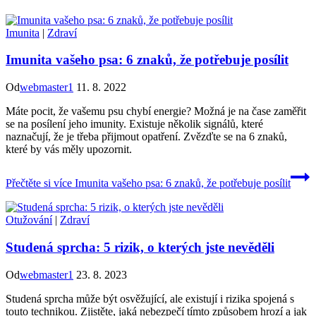
Imunita
|
Zdraví
Imunita vašeho psa: 6 znaků, že potřebuje posílit
Od
webmaster1
11. 8. 2022
Máte pocit, že vašemu psu chybí energie? Možná je na čase zaměřit
se na posílení jeho imunity. Existuje několik signálů, které
naznačují, že je třeba přijmout opatření. Zvězďte se na 6 znaků,
které by vás měly upozornit.
Přečtěte si více
Imunita vašeho psa: 6 znaků, že potřebuje posílit
Otužování
|
Zdraví
Studená sprcha: 5 rizik, o kterých jste nevěděli
Od
webmaster1
23. 8. 2023
Studená sprcha může být osvěžující, ale existují i rizika spojená s
touto technikou. Zjistěte, jaká nebezpečí tímto způsobem hrozí a jak