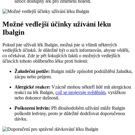
široce dostupný lék pro zmírnění bolesti.
Možné vedlejší účinky užívání léku
Ibalgin
Pokud jste užívali lék Ibalgin, možná jste si všimli některých
vedlejších účinků. Je důležité být o nich informován, abyste věděli,
co očekávat. Zde je pět šokujících faktů o možných vedlejších
účincích tohoto oblíbeného léku proti bolesti:
Žaludeční potíže:
Ibalgin může způsobit podráždění žaludku,
zácpu nebo průjem.
Alergické reakce:
Vzácně mohou někteří lidé mít alergickou
reakci na lék Ibalgin,
což se projevuje svěděním
, vyrážkou
nebo dokonce dušností.
Poškození ledvin:
Při dlouhodobém užívání může Ibalgin
poškodit ledviny, proto je důležité dodržovat doporučenou
dávku.