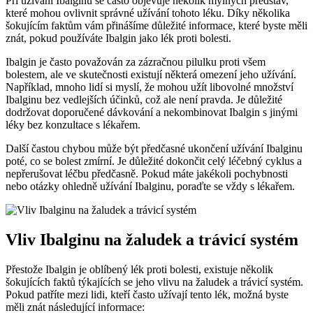
Při užívání Ibalginu se často objevuje několik mylných představ,
které mohou ovlivnit správné užívání tohoto léku. Díky několika
šokujícím faktům vám přinášíme důležité informace, které byste měli
znát, pokud používáte Ibalgin jako lék proti bolesti.
Ibalgin je často považován za zázračnou pilulku proti všem
bolestem, ale ve skutečnosti existují některá omezení jeho užívání.
Například, mnoho lidí si myslí, že mohou užít libovolné množství
Ibalginu bez vedlejších účinků, což ale není pravda. Je důležité
dodržovat doporučené dávkování a nekombinovat Ibalgin s jinými
léky bez konzultace s lékařem.
Další častou chybou může být předčasné ukončení užívání Ibalginu
poté, co se bolest zmírní. Je důležité dokončit celý léčebný cyklus a
nepřerušovat léčbu předčasně. Pokud máte jakékoli pochybnosti
nebo otázky ohledně užívání Ibalginu, poraďte se vždy s lékařem.
Vliv Ibalginu na žaludek a trávicí systém
Přestože Ibalgin je oblíbený lék proti bolesti, existuje několik
šokujících faktů týkajících se jeho vlivu na žaludek a trávicí systém.
Pokud patříte mezi lidi, kteří často užívají tento lék, možná byste
měli znát následující informace: