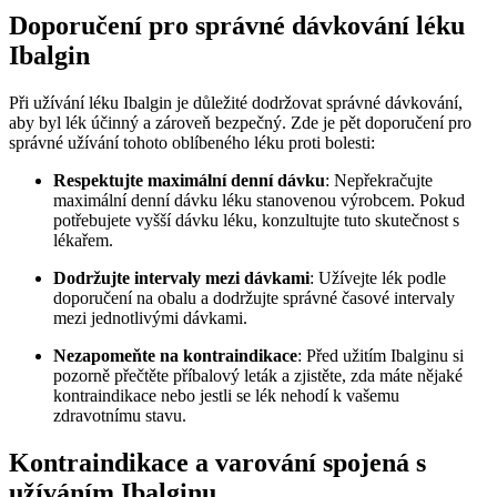
Doporučení pro správné dávkování léku
Ibalgin
Při užívání léku Ibalgin je důležité dodržovat správné dávkování,
aby byl lék účinný a zároveň bezpečný. Zde je pět doporučení pro
správné užívání tohoto oblíbeného léku proti bolesti:
Respektujte maximální denní dávku
: Nepřekračujte
maximální denní dávku léku stanovenou výrobcem. Pokud
potřebujete vyšší dávku léku, konzultujte tuto skutečnost s
lékařem.
Dodržujte intervaly mezi dávkami
: Užívejte lék podle
doporučení na obalu a dodržujte správné časové intervaly
mezi jednotlivými dávkami.
Nezapomeňte na kontraindikace
: Před užitím Ibalginu si
pozorně přečtěte příbalový leták a zjistěte, zda máte nějaké
kontraindikace nebo jestli se lék nehodí k vašemu
zdravotnímu stavu.
Kontraindikace a varování spojená s
užíváním Ibalginu