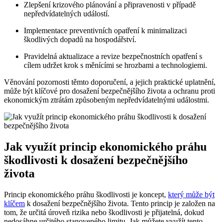
Zlepšení krizového plánování a připravenosti v případě
nepředvídatelných událostí.
Implementace preventivních opatření k minimalizaci
škodlivých dopadů na hospodářství.
Pravidelná aktualizace a revize bezpečnostních opatření s
cílem udržet krok s měnícími se hrozbami a technologiemi.
Věnování pozornosti těmto doporučení, a jejich praktické uplatnění,
může být klíčové pro dosažení bezpečnějšího života a ochranu proti
ekonomickým ztrátám způsobeným nepředvídatelnými událostmi.
Jak využít princip ekonomického práhu
škodlivosti k dosažení bezpečnějšího
života
Princip ekonomického práhu škodlivosti je koncept,
který může být
klíčem
k dosažení bezpečnějšího života. Tento princip je založen na
tom, že určitá úroveň rizika nebo škodlivosti je přijatelná, dokud
nedosáhne určitého stanoveného limitu. Jak můžete využít tento