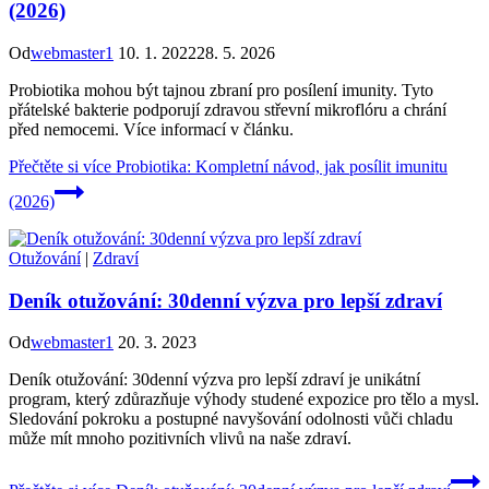
(2026)
Od
webmaster1
10. 1. 2022
28. 5. 2026
Probiotika mohou být tajnou zbraní pro posílení imunity. Tyto
přátelské bakterie podporují zdravou střevní mikroflóru a chrání
před nemocemi. Více informací v článku.
Přečtěte si více
Probiotika: Kompletní návod, jak posílit imunitu
(2026)
Otužování
|
Zdraví
Deník otužování: 30denní výzva pro lepší zdraví
Od
webmaster1
20. 3. 2023
Deník otužování: 30denní výzva pro lepší zdraví je unikátní
program, který zdůrazňuje výhody studené expozice pro tělo a mysl.
Sledování pokroku a postupné navyšování odolnosti vůči chladu
může mít mnoho pozitivních vlivů na naše zdraví.