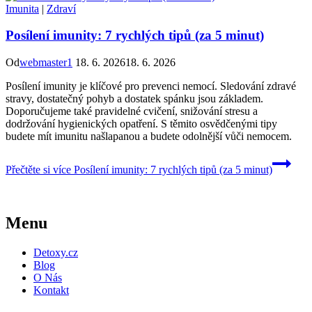
Imunita
|
Zdraví
Posílení imunity: 7 rychlých tipů (za 5 minut)
Od
webmaster1
18. 6. 2026
18. 6. 2026
Posílení imunity je klíčové pro prevenci nemocí. Sledování zdravé
stravy, dostatečný pohyb a dostatek spánku jsou základem.
Doporučujeme také pravidelné cvičení, snižování stresu a
dodržování hygienických opatření. S těmito osvědčenými tipy
budete mít imunitu našlapanou a budete odolnější vůči nemocem.
Přečtěte si více
Posílení imunity: 7 rychlých tipů (za 5 minut)
Menu
Detoxy.cz
Blog
O Nás
Kontakt