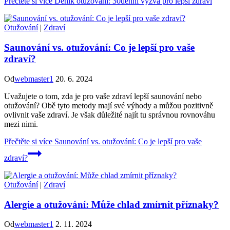
Přečtěte si více
Deník otužování: 30denní výzva pro lepší zdraví
Otužování
|
Zdraví
Saunování vs. otužování: Co je lepší pro vaše
zdraví?
Od
webmaster1
20. 6. 2024
Uvažujete o tom, zda je pro vaše zdraví lepší saunování nebo
otužování? Obě tyto metody mají své výhody a můžou pozitivně
ovlivnit vaše zdraví. Je však důležité najít tu správnou rovnováhu
mezi nimi.
Přečtěte si více
Saunování vs. otužování: Co je lepší pro vaše
zdraví?
Otužování
|
Zdraví
Alergie a otužování: Může chlad zmírnit příznaky?
Od
webmaster1
2. 11. 2024