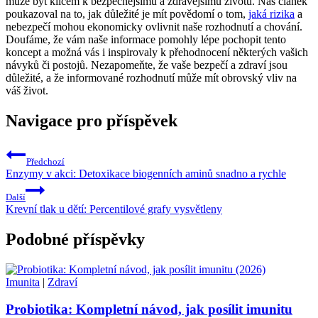
může být klíčem k bezpečnějšímu a zdravějšímu životu. Náš článek
poukazoval na to, jak důležité je mít povědomí o tom,
jaká rizika
a
nebezpečí mohou ekonomicky ovlivnit naše rozhodnutí a chování.
Doufáme, že vám naše informace pomohly lépe pochopit tento
koncept a možná vás i inspirovaly k přehodnocení některých vašich
návyků či postojů. Nezapomeňte, že vaše bezpečí a zdraví jsou
důležité, a že informované rozhodnutí může mít obrovský vliv na
váš život.
Navigace pro příspěvek
Předchozí
Enzymy v akci: Detoxikace biogenních aminů snadno a rychle
Další
Krevní tlak u dětí: Percentilové grafy vysvětleny
Podobné příspěvky
Imunita
|
Zdraví
Probiotika: Kompletní návod, jak posílit imunitu