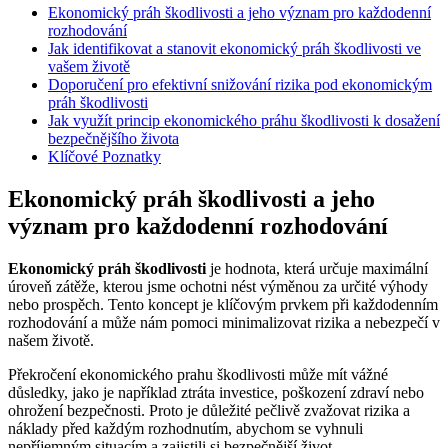
Ekonomický práh škodlivosti a jeho význam pro každodenní
rozhodování
Jak identifikovat a stanovit ekonomický práh škodlivosti ve
vašem životě
Doporučení pro efektivní snižování rizika pod ekonomickým
práh škodlivosti
Jak využít princip ekonomického práhu škodlivosti k dosažení
bezpečnějšího života
Klíčové Poznatky
Ekonomický práh škodlivosti a jeho
význam pro každodenní rozhodování
Ekonomický práh škodlivosti
je hodnota, která určuje maximální
úroveň zátěže, kterou jsme ochotni nést výměnou za určité výhody
nebo prospěch. Tento koncept je klíčovým prvkem při každodenním
rozhodování a může nám pomoci minimalizovat rizika a nebezpečí v
našem životě.
Překročení ekonomického prahu škodlivosti může mít vážné
důsledky, jako je například ztráta investice, poškození zdraví nebo
ohrožení bezpečnosti. Proto je důležité pečlivě zvažovat rizika a
náklady před každým rozhodnutím, abychom se vyhnuli
nepříjemným situacím a zajistili si bezpečnější život.