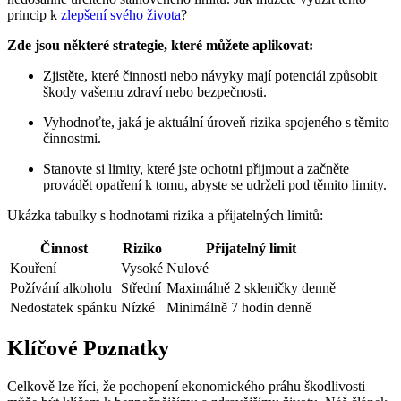
princip k
zlepšení svého života
?
Zde jsou některé strategie, které můžete aplikovat:
Zjistěte, které činnosti nebo návyky mají potenciál způsobit
škody vašemu zdraví nebo bezpečnosti.
Vyhodnoťte, jaká je aktuální úroveň rizika spojeného s těmito
činnostmi.
Stanovte si limity, které jste ochotni přijmout a začněte
provádět opatření k tomu, abyste se udrželi pod těmito limity.
Ukázka tabulky s hodnotami rizika a přijatelných limitů:
Činnost
Riziko
Přijatelný limit
Kouření
Vysoké
Nulové
Požívání alkoholu
Střední
Maximálně 2 skleničky denně
Nedostatek spánku
Nízké
Minimálně 7 hodin denně
Klíčové Poznatky
Celkově lze říci, že pochopení ekonomického práhu škodlivosti