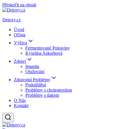
Přeskočit na obsah
Detoxy.cz
Úvod
Očista
Výživa
Fermentované Potraviny
Kyselina Askorbová
Zdraví
Imunita
Otužování
Zdravotní Problémy
Podráždění
Problémy s cholesterolem
Problémy s tlakem
O Nás
Kontakt