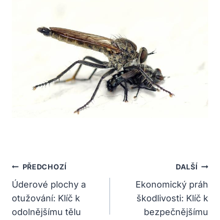
Navigace
PŘEDCHOZÍ
DALŠÍ
Pro
Úderové plochy a
Ekonomický práh
otužování: Klíč k
škodlivosti: Klíč k
Příspěvek
odolnějšímu tělu
bezpečnějšímu