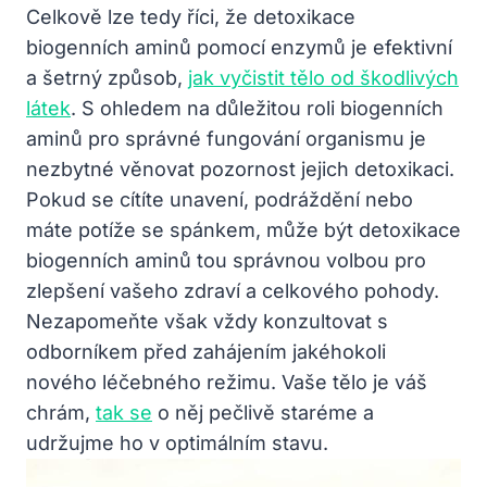
Celkově lze tedy říci, že detoxikace
biogenních aminů pomocí enzymů je efektivní
a šetrný způsob,
jak vyčistit tělo od škodlivých
látek
. S ohledem na důležitou roli biogenních
aminů pro správné fungování organismu je
nezbytné věnovat pozornost jejich detoxikaci.
Pokud se cítíte unavení, podráždění nebo
máte potíže se spánkem, může být detoxikace
biogenních aminů tou správnou volbou pro
zlepšení vašeho zdraví a celkového pohody.
Nezapomeňte však vždy konzultovat s
odborníkem před zahájením jakéhokoli
nového léčebného režimu. Vaše tělo je váš
chrám,
tak se
o něj pečlivě staréme a
udržujme ho v optimálním stavu.