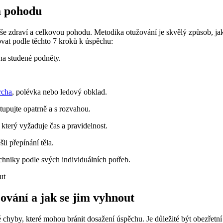
a pohodu
zdraví a celkovou pohodu. Metodika otužování je skvělý způsob, jak vy
ovat podle těchto 7 kroků k úspěchu:
na studené podněty.
rcha
, polévka nebo ledový obklad.
tupujte opatrně a s rozvahou.
, který vyžaduje čas a pravidelnost.
i přepínání těla.
chniky podle svých individuálních potřeb.
ování a jak se jim vyhnout
hyby, které mohou bránit dosažení úspěchu. Je důležité být obezřetní