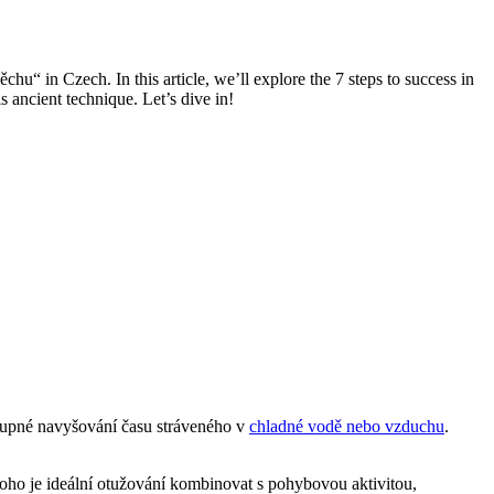
u“ in Czech. In this article, we’ll explore the 7 steps to success in
s ancient technique. Let’s dive in!
stupné navyšování času stráveného v
chladné vodě nebo vzduchu
.
ho je ideální otužování kombinovat s pohybovou aktivitou,