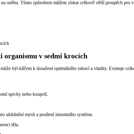
a sněhu. Tímto způsobem můžete získat celkově větší prospěch pro vaše
ti organismu v sedmi krocích
ůže být klíčem k dosažení optimálního zdraví a vitality. Existuje ce
stní sprchy nebo koupelí.
ro uklidnění mysli a posílení imunitního systému.
eraci těla.