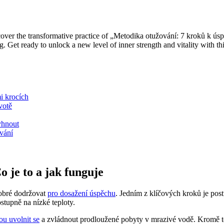
er the transformative practice of „Metodika otužování: 7 kroků k úspěch
. Get ready to unlock a new level of inner strength and vitality with thi
i krocích
votě
yhnout
vání
 je to a jak funguje
dobré dodržovat
pro dosažení úspěchu
. Jedním z klíčových kroků je po
stupně na nízké teploty.
u uvolnit se
a zvládnout prodloužené pobyty v mrazivé vodě. Kromě to