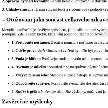
2. Správné dýchací techniky:
Během tréninku otužování je důležité 
3. Chladové sprchy:
Denní střídání teplé a studené vody podpoří vaš
– Otužování jako součást celkového zdravé
Metodika otužování je skvělým způsobem, jak posílit imunitní systém, 
postupně. Zde je sedm kroků, které vám pomohou začít s otužováním
1. Postupujte postupně:
Začněte pomalu a postupně navyšujte 
2. Cvičte pravidelně:
Otužovací cvičení by mělo být pravideln
3. Voda je klíčem:
Používejte studenou vodu nebo kontrastní s
4. Dýchání je důležité:
Soustřeďte se na správné dýchání běh
5. Vyzývejte sami sebe:
Stanovte si cíle a nebojte se vyzvat s
6. Odpočívejte správně:
Poskytněte svému tělu dostatek času 
7. Buďte trpěliví:
Nečekejte okamžité výsledky, otužování je pr
Závěrečné myšlenky