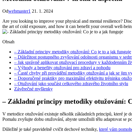
Od
webmaster1
21. 1. 2024
Are you looking to improve your physical and mental resilience? Discov
the art of cold exposure, and how it can benefit your overall well-being
Obsah
– Základní principy metodiky otužování: Co je to a jak funguje
– Důležitost postupného zvyšování odolnosti organismu v sedm
– Jak správně aplikovat otužovací procedury v každodenním ži
– Výhody a benefity otužování pro zdraví a pohodu
– Časté chyby při provádění metodiky otužování a jak se jim v
– Doporučené praktiky pro maximální efektivitu tréninku otužo
– Otužování jako součást celkového zdravého životního stylu
Závěrečné myšlenky
– Základní principy metodiky otužování: Co
V metodice otužování existuje několik základních principů, které je 
Pomalu zvyšujte dobu otužování, abyste umožnili tělu adaptovat se po
Důležité je také pravidelně cvičit dechové techniky,
které vám pomoho