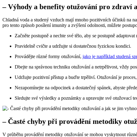
– Výhody a benefity otužování pro zdraví 
Chladná voda a studený vzduch mají mnoho pozitivních účinků na naše 
pro tento způsob posílení imunity a zvýšení odolnosti, můžete postup
Začněte postupně a nechte své tělo, aby se postupně adaptovat 
Pravidelně cvičte a udržujte si dostatečnou fyzickou kondici.
Provádějte různé formy otužování,
jako je například studená sp
Dbejte na správnou techniku otužování a netrpělivost, vždy pos
Udržujte pozitivní přístup a buďte trpěliví. Otužování je proces
Nezapomínejte na odpocinek a dostatečný spánek, abyste předešl
Sledujte své výsledky a poznámky a upravujte své otužovací te
– Časté chyby při provádění metodiky otuž
V průběhu provádění metodiky otužování se mohou vyskytnout různé c