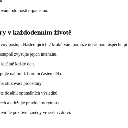
k.
ování odolnosti organismu.
ury v každodenním životě
právný postup. Následujících 7 kroků vám pomůže dosáhnout úspěchu při
tupně zvyšujte jejich intenzitu.
 ideálně každý den.
ujte nahoru k horním částem těla.
 na otužovací procedury.
te dosáhli optimálních výsledků.
ch a udržujte pravidelný rytmus.
uvidíte pozitivní změny ve svém zdraví.