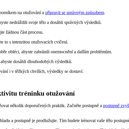
borníkem na otužování a
připravit se správným způsobem
.
yste nedráždili svoje tělo a dosáhli správných výsledků.
jte žádnou část procesu.
e to s intenzitou otužovacích cvičení.
ře obléci, abyste zabránili onemocnění a dalším problémům.
 abyste dosáhli dlouhodobých výsledků.
vání i v těžkých chvílích, výsledky se dostaví.
tivitu tréninku otužování
držovat několik doporučených praktik. Začněte postupně a
postupně zvyš
ladu a postupně je prodlužujte. Tím budete trénovat vaše tělo postupn