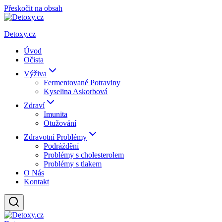
Přeskočit na obsah
Detoxy.cz
Úvod
Očista
Výživa
Fermentované Potraviny
Kyselina Askorbová
Zdraví
Imunita
Otužování
Zdravotní Problémy
Podráždění
Problémy s cholesterolem
Problémy s tlakem
O Nás
Kontakt