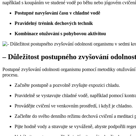
například s koupáním ve studené vodě po běhu nebo jógovém cvičení n
Postupné navyšování času v chladné vodě
Pravidelný trénink dechových technik
Kombinace otužování s pohybovou aktivitou
– Důležitost postupného zvyšování odolnos
Postupné zvyšování odolnosti organismu pomocí metodiky otužování m
procesu.
Začněte postupně a pozvolně zvyšujte expozici chladu.
Pravidelně se vystavujte chladné vodě, například pomocí kontra
Provádějte cvičení ve venkovním prostředí, i když je chladno.
Začleňte do svého denního režimu dechová cvičení a meditaci p
Pijte hodně vody a stravujte se vyváženě, abyste podpořili regen