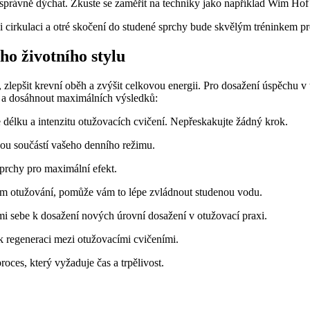
správně dýchat. Zkuste se zaměřit na techniky jako například Wim Hof
i cirkulaci a otré skočení do studené sprchy bude skvělým tréninkem pro
ho životního stylu
zlepšit krevní oběh a zvýšit celkovou energii. Pro dosažení úspěchu v t
 a dosáhnout maximálních výsledků:
délku a intenzitu otužovacích cvičení. Nepřeskakujte žádný krok.
ou součástí vašeho denního režimu.
prchy pro maximální efekt.
em otužování, pomůže vám to lépe zvládnout studenou vodu.
ami sebe k dosažení nových úrovní dosažení v otužovací praxi.
k regeneraci mezi otužovacími cvičeními.
oces, který vyžaduje čas a trpělivost.