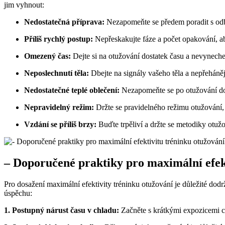
jim vyhnout:
Nedostatečná příprava:
Nezapomeňte se předem poradit s od
Příliš rychlý postup:
Nepřeskakujte fáze a počet opakování, ab
Omezený čas:
Dejte si na otužování dostatek času a nevyneche
Neposlechnutí těla:
Dbejte na signály vašeho těla a nepřehánějt
Nedostatečné teplé oblečení:
Nezapomeňte se po otužování dob
Nepravidelný režim:
Držte se pravidelného režimu otužování,
Vzdání se příliš brzy:
Buďte trpěliví a držte se metodiky otužo
– Doporučené praktiky pro maximální efek
Pro dosažení maximální efektivity tréninku otužování je důležité do
úspěchu:
1. Postupný nárust času v chladu:
Začněte s krátkými expozicemi ch