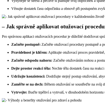
Vyhýbejte se stresu a pečlivě si plánujte svůj odpočinek a spáne
Věnujte dostatek času odpočinku a obnově při postupném zvyš
– Jak správně aplikovat otužovací proced
Pro správnou aplikaci otužovacích procedur je důležité dodržovat s
Začněte postupně:
Začněte otužovací procedury postupně a pos
Pravidelnost je klíčem:
Aplikujte otužovací proces pravidelně,
Začněte odspodu nahoru:
Začněte otužováním nohou a postup
Dejte prostor reakci těla:
Nechte tělu dostatek času na reakci
Udržujte konzistenci:
Dodržujte stejný postup otužování, abys
Zaměřte se na dech:
Během otužování se soustřeďte na svůj de
Vytrvejte:
Buďte trpěliví a vytrvalí, v dlouhodobém horizontu 