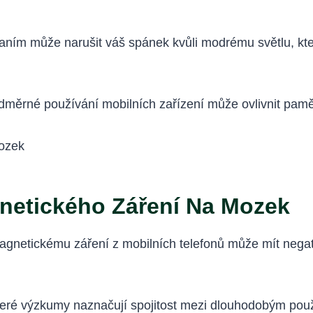
aním může narušit váš spánek kvůli modrému světlu, kt
dměrné používání mobilních zařízení může ovlivnit paměť
gnetického Záření Na Mozek
magnetickému záření z mobilních telefonů může mít negat
teré výzkumy naznačují spojitost mezi dlouhodobým pou