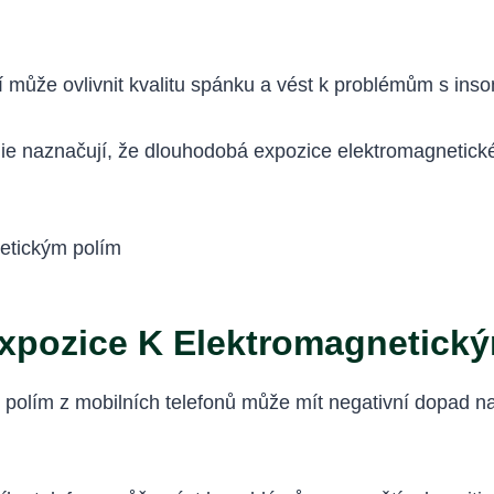
í může ovlivnit kvalitu spánku a vést k problémům s inso
die naznačují, že dlouhodobá expozice elektromagnetic
Expozice K Elektromagnetick
m polím z mobilních telefonů může mít negativní dopad n