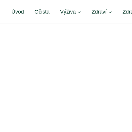
Úvod
Očista
Výživa
Zdraví
Zdr