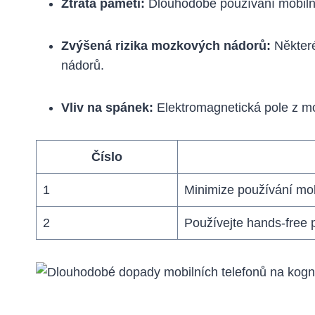
Ztráta paměti:
Dlouhodobé používání mobilní
Zvýšená rizika mozkových nádorů:
Některé
nádorů.
Vliv na spánek:
Elektromagnetická pole z mo
Číslo
1
Minimize používání mob
2
Používejte hands-free p