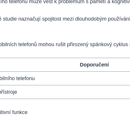
ho telefonu může vést k problémům s pamětí a kognitiv
 studie naznačují spojitost mezi dlouhodobým používá
bilních telefonů mohou rušit přirozený spánkový cyklu
Doporučení
ilního telefonu
řístroje