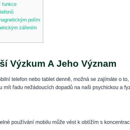
í funkce
lefonů
magnetickým polím
netickým zářením
jší Výzkum A Jeho Význam
mobilní telefon nebo tablet denně, možná se zajímáte o to
u mít řadu nežádoucích dopadů na naši psychickou a fy
elné používání mobilu může vést k obtížím s koncentrací