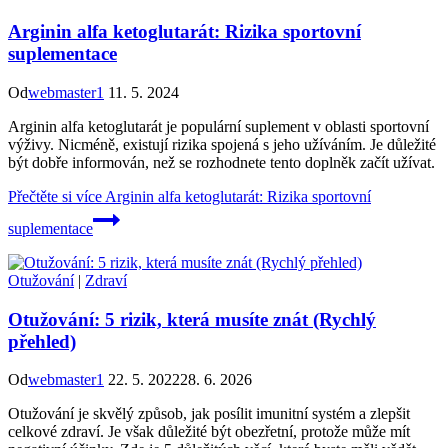
Arginin alfa ketoglutarát: Rizika sportovní
suplementace
Od
webmaster1
11. 5. 2024
Arginin alfa ketoglutarát je populární suplement v oblasti sportovní
výživy. Nicméně, existují rizika spojená s jeho užíváním. Je důležité
být dobře informován, než se rozhodnete tento doplněk začít užívat.
Přečtěte si více
Arginin alfa ketoglutarát: Rizika sportovní
suplementace
Otužování
|
Zdraví
Otužování: 5 rizik, která musíte znát (Rychlý
přehled)
Od
webmaster1
22. 5. 2022
28. 6. 2026
Otužování je skvělý způsob, jak posílit imunitní systém a zlepšit
celkové zdraví. Je však důležité být obezřetní, protože může mít