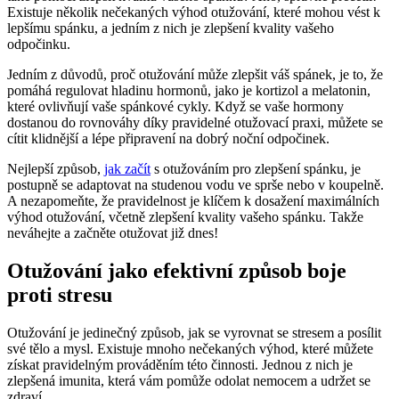
Existuje několik nečekaných výhod otužování, které mohou vést k
lepšímu spánku, a jedním z nich je zlepšení kvality vašeho
odpočinku.
Jedním z důvodů, proč otužování může zlepšit váš spánek, je to, že
pomáhá regulovat hladinu hormonů, jako je kortizol a melatonin,
které ovlivňují vaše spánkové cykly. Když se vaše hormony
dostanou do rovnováhy díky pravidelné otužovací praxi, můžete se
cítit klidnější a lépe připravení na dobrý noční odpočinek.
Nejlepší způsob,
jak začít
s otužováním pro zlepšení spánku, je
postupně se adaptovat na studenou vodu ve sprše nebo v koupelně.
A nezapomeňte, že pravidelnost je klíčem k dosažení maximálních
výhod otužování, včetně zlepšení kvality vašeho spánku. Takže
neváhejte a začněte otužovat již dnes!
Otužování jako efektivní způsob boje
proti stresu
Otužování je jedinečný způsob, jak se vyrovnat se stresem a posílit
své tělo a mysl. Existuje mnoho nečekaných výhod, které můžete
získat pravidelným prováděním této činnosti. Jednou z nich je
zlepšená imunita, která vám pomůže odolat nemocem a udržet se
zdraví.