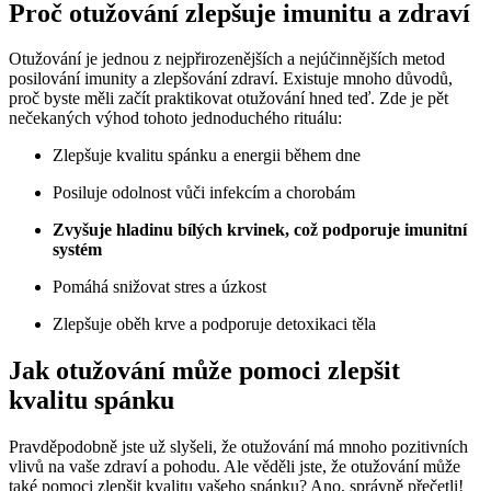
Proč otužování zlepšuje imunitu a zdraví
Otužování je jednou z nejpřirozenějších a nejúčinnějších metod
posilování imunity a zlepšování zdraví. Existuje mnoho důvodů,
proč byste měli začít praktikovat otužování hned teď. Zde je pět
nečekaných výhod tohoto jednoduchého rituálu:
Zlepšuje kvalitu spánku a energii během dne
Posiluje odolnost vůči infekcím a chorobám
Zvyšuje hladinu bílých krvinek, což podporuje imunitní
systém
Pomáhá snižovat stres a úzkost
Zlepšuje oběh krve a podporuje detoxikaci těla
Jak otužování může pomoci zlepšit
kvalitu spánku
Pravděpodobně jste už slyšeli, že otužování má mnoho pozitivních
vlivů na vaše zdraví a pohodu. Ale věděli jste, že otužování může
také pomoci zlepšit kvalitu vašeho spánku? Ano, správně přečetli!