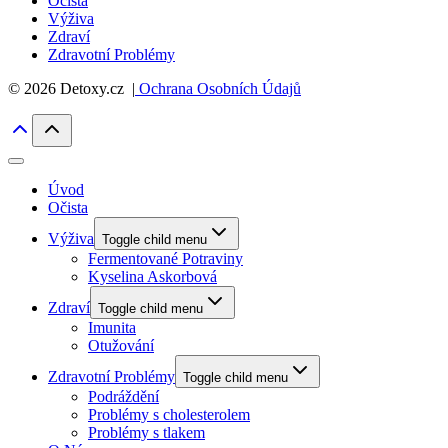
Očista
Výživa
Zdraví
Zdravotní Problémy
© 2026 Detoxy.cz |
Ochrana Osobních Údajů
Úvod
Očista
Výživa
Toggle child menu
Fermentované Potraviny
Kyselina Askorbová
Zdraví
Toggle child menu
Imunita
Otužování
Zdravotní Problémy
Toggle child menu
Podráždění
Problémy s cholesterolem
Problémy s tlakem