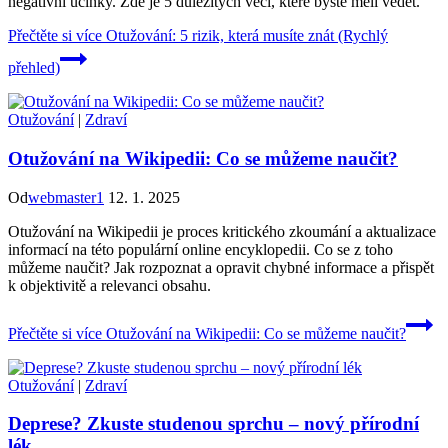
negativní účinky. Zde je 5 důležitých věcí, které byste měli vědět.
Přečtěte si více
Otužování: 5 rizik, která musíte znát (Rychlý
přehled)
Otužování
|
Zdraví
Otužování na Wikipedii: Co se můžeme naučit?
Od
webmaster1
12. 1. 2025
Otužování na Wikipedii je proces kritického zkoumání a aktualizace
informací na této populární online encyklopedii. Co se z toho
můžeme naučit? Jak rozpoznat a opravit chybné informace a přispět
k objektivitě a relevanci obsahu.
Přečtěte si více
Otužování na Wikipedii: Co se můžeme naučit?
Otužování
|
Zdraví
Deprese? Zkuste studenou sprchu – nový přírodní
lék