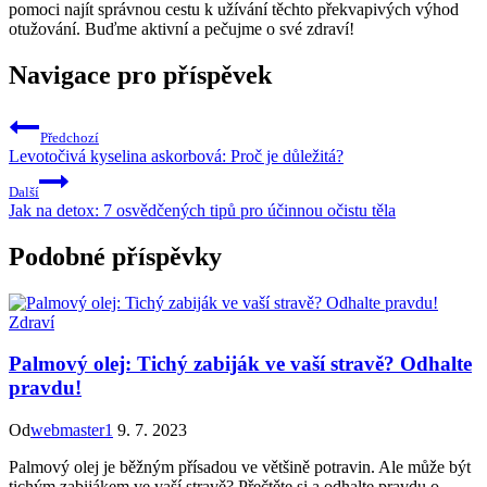
pomoci najít správnou cestu k užívání těchto překvapivých výhod
otužování. Buďme aktivní a pečujme o své zdraví!
Navigace pro příspěvek
Předchozí
Levotočivá kyselina askorbová: Proč je důležitá?
Další
Jak na detox: 7 osvědčených tipů pro účinnou očistu těla
Podobné příspěvky
Zdraví
Palmový olej: Tichý zabiják ve vaší stravě? Odhalte
pravdu!
Od
webmaster1
9. 7. 2023
Palmový olej je běžným přísadou ve většině potravin. Ale může být
tichým zabijákem ve vaší stravě? Přečtěte si a odhalte pravdu o