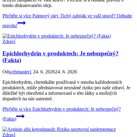
tomto diskutovaném oleji.
Přečtěte si více
Palmový olej: Tichý zabiják ve vaší stravě? Odhalte
pravdu!
Zdraví
Epichlorhydrin v produktech: Je nebezpečný?
(Fakta)
Od
webmaster1
24. 6. 2026
24. 6. 2026
Epichlorhydrin, chemikálie používaná v mnoha každodenních
produktech, může představovat neznámé riziko pro naše zdraví. Je
důležité být obezřetní a informovaní o této látky a možných
dopadech na nás samotné.
Přečtěte si více
Epichlorhydrin v produktech: Je nebezpečný?
(Fakta)
Zdraví