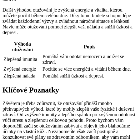
Další výhodou otužování je zvýšená energie a vitalita, kterou
můžete pocítit během celého dne. Díky tomu budete schopni lépe
zvládat každodenní výzvy a zvládnout náročné situace s lehkostí.
Navíc může otužování pomoci zlepšit vaši náladu a snížit úzkost a
depresi.
Výhoda
Popis
otužování
Pomáhá vám odolat nemocem a udržet se
Zlepšená imunita
zdraví.
Zvýšená energie
Pocítíte se více energičtí a vitální během dne.
Zlepšená nálada
Pomáhá snížit úzkost a depresi.
Klíčové Poznatky
Závěrem je třeba zdůraznit, že otužování přináší mnoho
překvapivých výhod, které by mohly zlepšit vaše fyzické i duševní
zdraví. Od zvýšené imunity a lepšího spánku po zvýšenou odolnost
vůči stresu a zlepšenou celkovou pohodu. Proto bychom vám
doporučili začít se otužováním zabývat a objevit jeho blahodárné
účinky na vlastní kůži. Nezapomeňte však začít postupně a
konzultovat své plány se zdravotním odborníkem, aby vám mohl