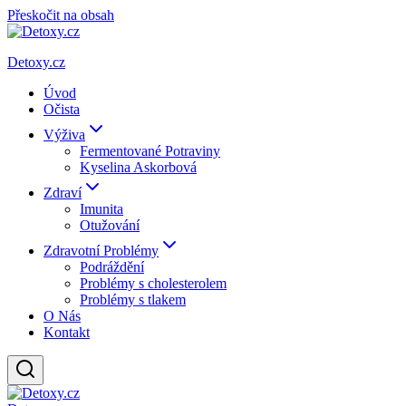
Přeskočit na obsah
Detoxy.cz
Úvod
Očista
Výživa
Fermentované Potraviny
Kyselina Askorbová
Zdraví
Imunita
Otužování
Zdravotní Problémy
Podráždění
Problémy s cholesterolem
Problémy s tlakem
O Nás
Kontakt