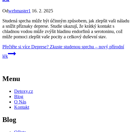
Od
webmaster1
16. 2. 2025
Studená sprcha může být účinným způsobem, jak zlepšit vaši náladu
a snížit příznaky deprese. Studie ukazují, že krátký kontakt s
chladnou vodou může zvýšit hladinu endorfinů a serotoninu, což
může pomoci zlepšit vaše pocity a celkový duševní stav.
Přečtěte si více
Deprese? Zkuste studenou sprchu – nový přírodní
lék
Menu
Detoxy.cz
Blog
O Nás
Kontakt
Blog