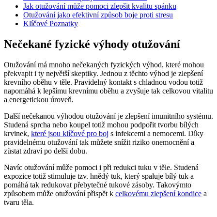
Jak otužování může pomoci zlepšit kvalitu spánku
Otužování jako efektivní způsob boje proti stresu
Klíčové Poznatky
Nečekané fyzické výhody otužování
Otužování má mnoho nečekaných fyzických výhod, které mohou
překvapit i ty největší skeptiky. Jednou z těchto výhod je zlepšení
krevního oběhu v těle. Pravidelný kontakt s chladnou vodou totiž
napomáhá k lepšímu krevnímu oběhu a zvyšuje tak celkovou vitalitu
a energetickou úroveň.
Další nečekanou výhodou otužování je zlepšení imunitního systému.
Studená sprcha nebo koupel totiž mohou podpořit tvorbu bílých
krvinek,
které jsou klíčové pro boj
s infekcemi a nemocemi. Díky
pravidelnému otužování tak můžete snížit riziko onemocnění a
zůstat zdraví po delší dobu.
Navíc otužování může pomoci i při redukci tuku v těle. Studená
expozice totiž stimuluje tzv. hnědý tuk, který spaluje bílý tuk a
pomáhá tak redukovat přebytečné tukové zásoby. Takovýmto
způsobem může otužování přispět k
celkovému zlepšení kondice
a
tvaru těla.