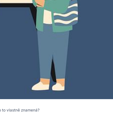
o to vlastně znamená?