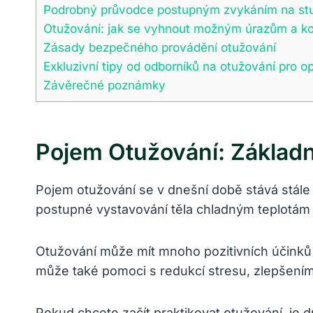
Podrobný průvodce postupným zvykáním na st
Otužování: jak se vyhnout možným úrazům a k
Zásady bezpečného provádění otužování
Exkluzivní tipy od odborníků na otužování pro o
Závěrečné poznámky
Pojem Otužování: Základn
Pojem otužování se v dnešní době stává stále 
postupné vystavování těla chladným teplotám s
Otužování může mít mnoho pozitivních účinků n
může také pomoci s redukcí stresu, zlepšení
Pokud chcete začít praktikovat otužování, je 