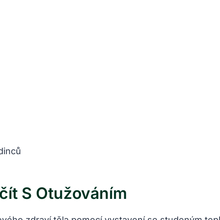
dinců
ačít S Otužováním
ového zdraví těla pomocí vystavení se studeným tepl