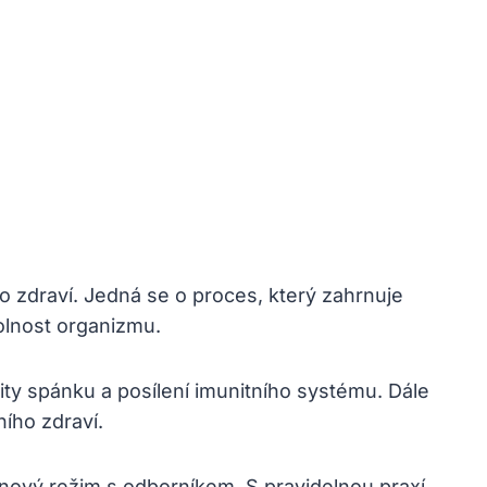
o zdraví. Jedná se o proces, který zahrnuje
olnost organizmu.
ity spánku a posílení imunitního systému. Dále
ího zdraví.
 nový režim s odborníkem. S pravidelnou praxí