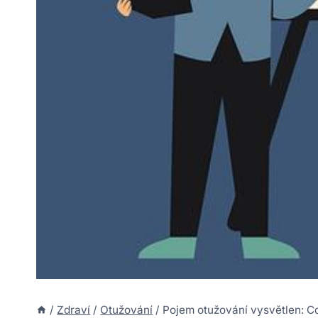
/
Zdraví
/
Otužování
/
Pojem otužování vysvětlen: C