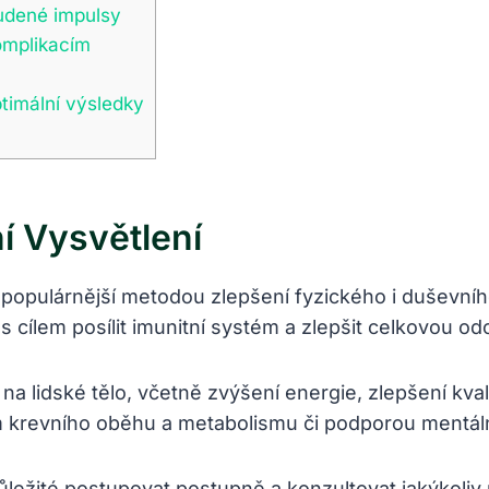
udené impulsy
omplikacím
ptimální výsledky
í Vysvětlení
populárnější metodou zlepšení fyzického i duševníh
 cílem posílit imunitní systém a zlepšit celkovou od
a lidské tělo, včetně zvýšení energie, zlepšení kval
m krevního oběhu a metabolismu či podporou mentáln
důležité postupovat postupně a konzultovat jakýkoliv