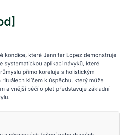
od]
ické kondice, které Jennifer Lopez demonstruje
ale systematickou aplikaci návyků, které
růmyslu přímo koreluje s holistickým
h rituálech klíčem k úspěchu, který může
m a vnější péčí o pleť představuje základní
ylu.
liv z nárazových řešení nebo drahých