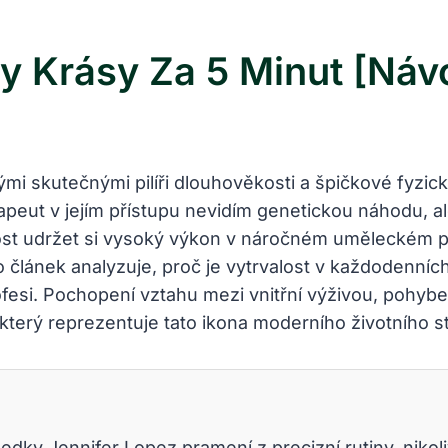
ly Krásy Za 5 Minut [Náv
inými skutečnými pilíři dlouhověkosti a špičkové fyz
terapeut v jejím přístupu nevidím genetickou náhodu, 
nost udržet si vysoký výkon v náročném uměleckém p
o článek analyzuje, proč je vytrvalost v každodenníc
fesi. Pochopení vztahu mezi vnitřní výživou, pohybe
který reprezentuje tato ikona moderního životního st
dky Jennifer Lopez pramení z precizní rutiny, niko