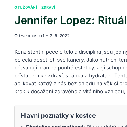
OTUŽOVÁNÍ
|
ZDRAVÍ
Jennifer Lopez: Rituá
Od
webmaster1
2. 5. 2022
Konzistentní péče o tělo a disciplína jsou jed
po celá desetiletí své kariéry. Jako nutriční 
přesahují hranice pouhé estetiky. Její schop
přístupem ke zdraví, spánku a hydrataci. Tent
aplikovat každý z nás bez ohledu na věk či pro
krok k dosažení zdravého a vitálního vzhledu, 
Hlavní poznatky v kostce
Disciplína nad motivací:
Dlouhodobé výsle