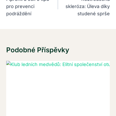
pro prevenci
skleróza: Úleva díky
Příspěvek
podráždění
studené sprše
Podobné Příspěvky