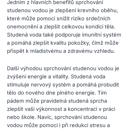
‌Jedním z hlavních benefitů sprchování
studenou⁢ vodou je zlepšení krevního oběhu,
které může⁤ pomoci snížit riziko srdečních
onemocnění a zlepšit celkovou kondici ⁢těla.
Studená voda také podporuje imunitní systém
a pomáhá zlepšit kvalitu pokožky,⁢ čímž může
přispět⁤ k mladistvému‌ a zdravému vzhledu.
Další výhodou⁣ sprchování studenou‍ vodou je
zvýšení energie a vitality. Studená voda
stimuluje nervový systém a​ pomáhá probudit
tělo do nového dne plného energie. Tím⁢
pádem ​může pravidelná studená sprcha
zlepšit vaši výkonnost a koncentraci v práci
nebo škole. Navíc, sprchování studenou
vodou může pomoci i při ‍redukci stresu a