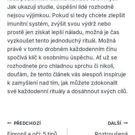
Jak⁣ ukazují studie, úspěšní lidé rozhodně
nejsou výjimkou. Pokud si tedy chcete zlepšit
imunitní systém, zvýšit svou výdrž nebo
prostě jen získat lepší‍ náladu,⁢ možná je čas
vyzkoušet tento jednoduchý‌ rituál. Možná
právě v tomto drobném každodenním činu
spočívá⁣ klíč ​k osobnímu úspěchu. Ať už se
rozhodnete pro chladnou sprchu či nikoli,
doufám, že tento článek vás alespoň inspiruje
k ​zamyšlení nad ⁣tím, jak můžete zdokonalit
své každodenní rituály a dosáhnout svých cílů.
Navigace
PŘEDCHOZÍ
DALŠÍ
Pro
Fipronil a oči: 5 tipů
Roztroušená