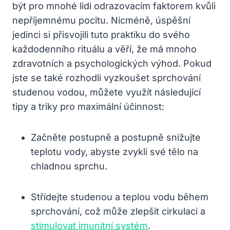
být pro ‌mnohé lidi odrazovacím faktorem kvůli
nepříjemnému pocitu. Nicméně,⁢ úspěšní
jedinci si přisvojili tuto praktiku do svého
každodenního rituálu a věří, že má mnoho
zdravotních a psychologických výhod. Pokud
jste se také rozhodli vyzkoušet sprchování
studenou vodou, můžete využít‌ následující
tipy a ⁤triky pro maximální účinnost:
Začněte postupně a postupně snižujte
teplotu vody, abyste⁢ zvykli své tělo na
chladnou sprchu.
Střídejte studenou a​ teplou vodu během
sprchování, což může zlepšit cirkulaci a
stimulovat imunitní systém
.