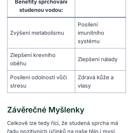
Benefity sprchování
studenou vodou:
Posílení
Zvýšení ​metabolismu
imunitního
systému
Zlepšení krevního
Zlepšení nálady
oběhu
Posílení odolnosti ‍vůči
Zdravá ‌kůže a
stresu
vlasy
Závěrečné Myšlenky
Celkově lze tedy říci, že studená sprcha má
řadu⁤ pozitivních účinků na naše tělo i ⁢mysl.‌