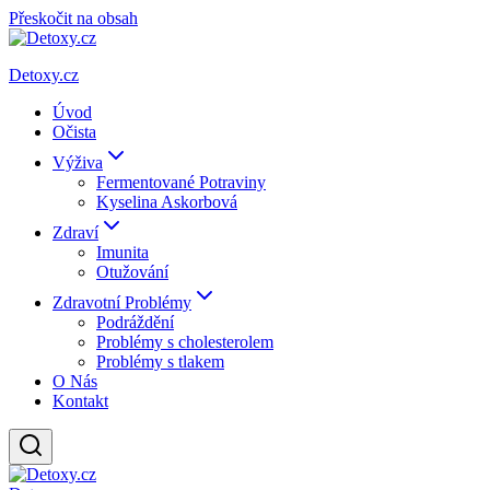
Přeskočit na obsah
Detoxy.cz
Úvod
Očista
Výživa
Fermentované Potraviny
Kyselina Askorbová
Zdraví
Imunita
Otužování
Zdravotní Problémy
Podráždění
Problémy s cholesterolem
Problémy s tlakem
O Nás
Kontakt