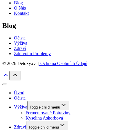
Blog
O Nás
Kontakt
Blog
Očista
Výživa
Zdraví
Zdravotní Problémy
© 2026 Detoxy.cz |
Ochrana Osobních Údajů
Úvod
Očista
Výživa
Toggle child menu
Fermentované Potraviny
Kyselina Askorbová
Zdraví
Toggle child menu