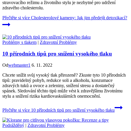
stravovacího režimu a životního stylu je nezbytné pro udržení
zdravého cholesterolu.
Přečtěte si více
Cholesterolové kameny: Jak jim předejít detoxikací?
Problémy s tlakem
|
Zdravotní Problémy
10 přírodních tipů pro snížení vysokého tlaku
Od
webmaster1
6. 11. 2022
Chcete snížit svůj vysoký tlak přirozeně? Zkuste tyto 10 přírodních
tipů: pravidelný pohyb, redukce soli a alkoholu, konzumace
zdravých tuků a ovoce a zeleniny, snížení stresu a dostatečný
spánek. Sledování těchto tipů může vést k zdravějšímu životnímu
stylu a snížení rizika kardiovaskulárních onemocnění.
Přečtěte si více
10 přírodních tipů pro snížení vysokého tlaku
Podrážděný
|
Zdravotní Problémy