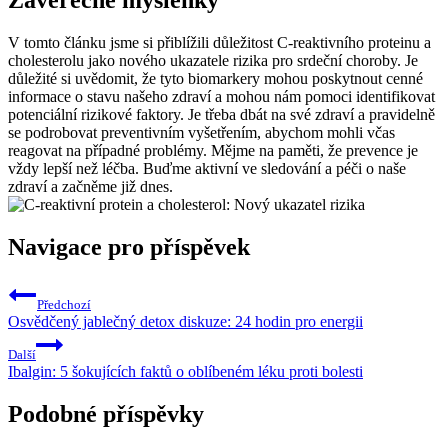
V tomto článku jsme si přiblížili důležitost C-reaktivního proteinu a
cholesterolu jako nového ukazatele rizika pro srdeční choroby. Je
důležité si uvědomit, že tyto biomarkery mohou poskytnout cenné
informace o stavu našeho zdraví a mohou nám pomoci identifikovat
potenciální rizikové faktory. Je třeba dbát na své zdraví a pravidelně
se podrobovat preventivním vyšetřením, abychom mohli včas
reagovat na případné problémy. Mějme na paměti, že prevence je
vždy lepší než léčba. Buďme aktivní ve sledování a péči o naše
zdraví a začněme již dnes.
Navigace pro příspěvek
Předchozí
Osvědčený jablečný detox diskuze: 24 hodin pro energii
Další
Ibalgin: 5 šokujících faktů o oblíbeném léku proti bolesti
Podobné příspěvky