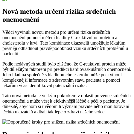
Nová metoda určení rizika srdečních
onemocnění
Vědci vyvinuli novou metodu pro určení rizika srdečních
onemocnění pomocí měření hladiny C-reaktivního proteinu a
cholesterolu v krvi. Tato kombinace ukazatelů umožňuje lékařům
přesněji odhadnout pravděpodobnost vzniku srdečních problémů u
pacientů.
Podle nedávných studií bylo zjištěno, že C-reaktivní protein může
být důležitým faktorem při predikci kardiovaskulárních onemocnění.
Jeho hladina společně s hladinou cholesterolu může poskytnout
komplexnější informace o zdravotním stavu pacienta a pomoci
lékařům včas identifikovat potenciální rizika.
Tato nová metoda je velkým pokrokem v oblasti prevence srdečních
onemocnění a může vést k efektivnější léčbě a péči o pacienty. Je
důležité, abychom si uvědomili význam pravidelného monitorování
těchto ukazatelů a dbali tak lépe o zdraví našeho srdce.