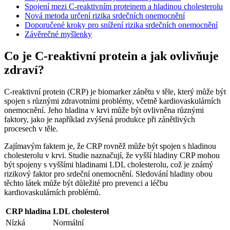
Spojení mezi C-reaktivním proteinem a hladinou cholesterolu
Nová metoda určení rizika srdečních onemocnění
Doporučené kroky pro snížení rizika srdečních onemocnění
Závěrečné myšlenky
Co je C-reaktivní protein a jak ovlivňuje
zdraví?
C-reaktivní protein (CRP) je biomarker zánětu v těle, který může být
spojen s různými zdravotními problémy, včetně kardiovaskulárních
onemocnění. Jeho hladina v krvi může být ovlivněna různými
faktory, jako je například zvýšená produkce při zánětlivých
procesech v těle.
Zajímavým faktem je, že CRP rovněž může být spojen s hladinou
cholesterolu v krvi. Studie naznačují, že vyšší hladiny CRP mohou
být spojeny s vyššími hladinami LDL cholesterolu, což je známý
rizikový faktor pro srdeční onemocnění. Sledování hladiny obou
těchto látek může být důležité pro prevenci a léčbu
kardiovaskulárních problémů.
CRP hladina
LDL cholesterol
Nízká
Normální