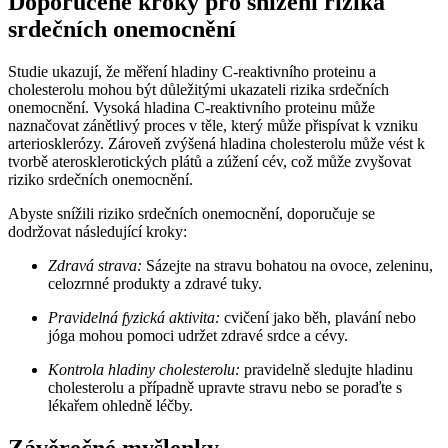
Doporučené kroky pro snížení rizika
srdečních onemocnění
Studie ukazují, že měření hladiny C-reaktivního proteinu a
cholesterolu mohou být důležitými ukazateli rizika srdečních
onemocnění. Vysoká hladina C-reaktivního proteinu může
naznačovat zánětlivý proces v těle, který může přispívat k vzniku
arteriosklerózy. Zároveň zvýšená hladina cholesterolu může vést k
tvorbě aterosklerotických plátů a zúžení cév, což může zvyšovat
riziko srdečních onemocnění.
Abyste snížili riziko srdečních onemocnění, doporučuje se
dodržovat následující kroky:
Zdravá strava:
Sázejte na stravu bohatou na ovoce, zeleninu,
celozrnné produkty a zdravé tuky.
Pravidelná fyzická aktivita:
cvičení jako běh, plavání nebo
jóga mohou pomoci udržet zdravé srdce a cévy.
Kontrola hladiny cholesterolu:
pravidelně sledujte hladinu
cholesterolu a případně upravte stravu nebo se poraďte s
lékařem ohledně léčby.
Závěrečné myšlenky