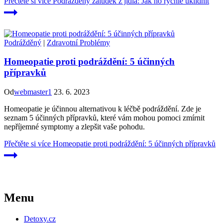
Přečtěte si více
Podrážděný žaludek z jídla: Jak ho rychle uklidnit
Podrážděný
|
Zdravotní Problémy
Homeopatie proti podráždění: 5 účinných
přípravků
Od
webmaster1
23. 6. 2023
Homeopatie je účinnou alternativou k léčbě podráždění. Zde je
seznam 5 účinných přípravků, které vám mohou pomoci zmírnit
nepříjemné symptomy a zlepšit vaše pohodu.
Přečtěte si více
Homeopatie proti podráždění: 5 účinných přípravků
Menu
Detoxy.cz