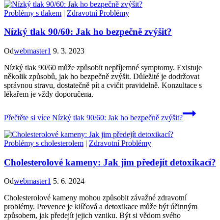
Problémy s tlakem
|
Zdravotní Problémy
Nízký tlak 90/60: Jak ho bezpečně zvýšit?
Od
webmaster1
9. 3. 2023
Nízký tlak 90/60 může způsobit nepříjemné symptomy. Existuje
několik způsobů, jak ho bezpečně zvýšit. Důležité je dodržovat
správnou stravu, dostatečně pít a cvičit pravidelně. Konzultace s
lékařem je vždy doporučena.
Přečtěte si více
Nízký tlak 90/60: Jak ho bezpečně zvýšit?
Problémy s cholesterolem
|
Zdravotní Problémy
Cholesterolové kameny: Jak jim předejít detoxikací?
Od
webmaster1
5. 6. 2024
Cholesterolové kameny mohou způsobit závažné zdravotní
problémy. Prevence je klíčová a detoxikace může být účinným
způsobem, jak předejít jejich vzniku. Být si vědom svého