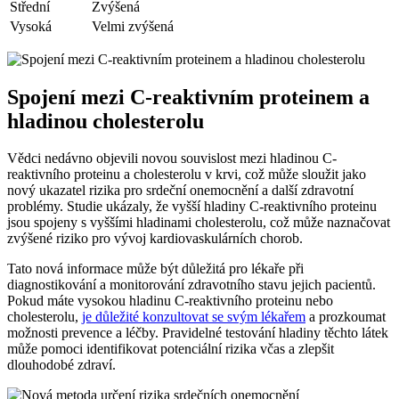
Střední
Zvýšená
Vysoká
Velmi zvýšená
Spojení mezi C-reaktivním proteinem a
hladinou cholesterolu
Vědci nedávno objevili novou souvislost mezi hladinou C-
reaktivního proteinu a cholesterolu v krvi, což může sloužit jako
nový ukazatel rizika pro srdeční onemocnění a další zdravotní
problémy. Studie ukázaly, že vyšší hladiny C-reaktivního proteinu
jsou spojeny s vyššími hladinami cholesterolu, což může naznačovat
zvýšené riziko pro vývoj kardiovaskulárních chorob.
Tato nová informace může být důležitá pro lékaře při
diagnostikování a monitorování zdravotního stavu jejich pacientů.
Pokud máte vysokou hladinu C-reaktivního proteinu nebo
cholesterolu,
je důležité konzultovat se svým lékařem
a prozkoumat
možnosti prevence a léčby. Pravidelné testování hladiny těchto látek
může pomoci identifikovat potenciální rizika včas a zlepšit
dlouhodobé zdraví.