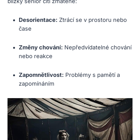
blízký senior cítí zmateně:
Desorientace:
Ztrácí se v prostoru nebo
čase
Změny chování:
Nepředvídatelné chování
nebo reakce
Zapomnětlivost:
Problémy s pamětí a
zapomínáním