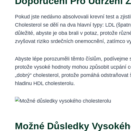
Doporučení Pro Udržení 
Pokud jste nedávno absolvovali krevní test a zjist
Cholesterol se dělí na dva hlavní typy: LDL (špat
důležité, abyste je oba brali v potaz, protože rů
zvyšovat riziko srdečních onemocnění, zatímco v
Abyste lépe porozuměli těmto číslům, podívejme se
protože vysoké hodnoty mohou způsobit ucpání cé
„dobrý“ cholesterol, protože pomáhá odstraňovat š
hladinu HDL cholesterolu.
Možné Důsledky Vysokéh