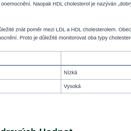
ch onemocnění. Naopak HDL cholesterol je nazýván „dob
 důležité znát poměr mezi LDL a HDL cholesterolem. Obec
ění. Proto je důležité monitorovat oba typy cholesterolu
Nízká
Vysoká