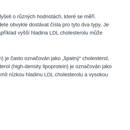
slyšeli o různých hodnotách, které se měří.
ete obvykle dostávat čísla pro tyto dva typy. Je
apříklad vyšší hladina LDL cholesterolu může
) je často označován jako „špatný“ cholesterol,
ol (high-density lipoprotein) je označován jako
e mít nízkou hladinu LDL cholesterolu a vysokou