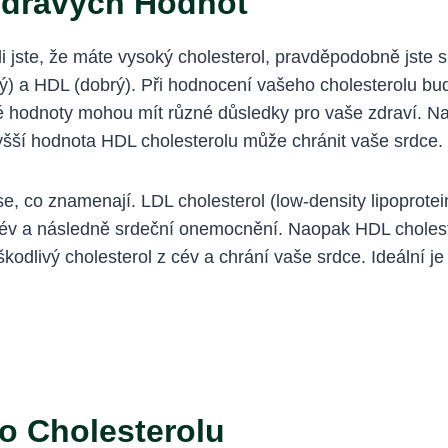
Zdravých Hodnot
ili jste, že máte vysoký cholesterol, pravděpodobně jste 
ný) a HDL (dobrý). Při hodnocení vašeho cholesterolu bud
zné hodnoty mohou mít různé důsledky pro vaše zdraví. N
yšší hodnota HDL cholesterolu může chránit vaše srdce.
, co znamenají. LDL cholesterol (low-density lipoprotein
v a následně srdeční onemocnění. Naopak HDL cholester
kodlivý cholesterol z cév a chrání vaše srdce. Ideální j
o Cholesterolu