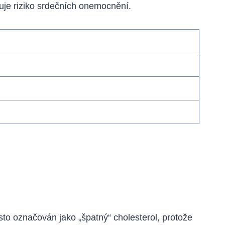
žuje riziko srdečních onemocnění.
asto označován jako „špatný“ cholesterol, protože