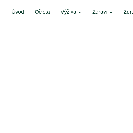
Úvod
Očista
Výživa
Zdraví
Zdr