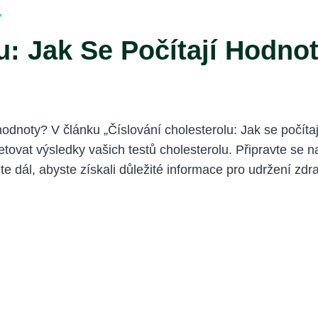
Y
lu: Jak Se Počítají Hodn
hodnoty? V článku „Číslování cholesterolu: Jak se počí
ovat výsledky vašich testů cholesterolu. Připravte se na t
te dál, abyste získali důležité informace pro udržení zdr