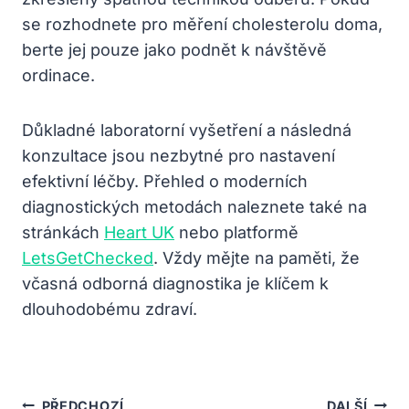
se rozhodnete pro měření cholesterolu doma,
berte jej pouze jako podnět k návštěvě
ordinace.
Důkladné laboratorní vyšetření a následná
konzultace jsou nezbytné pro nastavení
efektivní léčby. Přehled o moderních
diagnostických metodách naleznete také na
stránkách
Heart UK
nebo platformě
LetsGetChecked
. Vždy mějte na paměti, že
včasná odborná diagnostika je klíčem k
dlouhodobému zdraví.
Navigace
PŘEDCHOZÍ
DALŠÍ