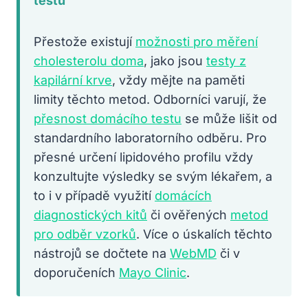
testů
Přestože existují
možnosti pro měření
cholesterolu doma
, jako jsou
testy z
kapilární krve
, vždy mějte na paměti
limity těchto metod. Odborníci varují, že
přesnost domácího testu
se může lišit od
standardního laboratorního odběru. Pro
přesné určení lipidového profilu vždy
konzultujte výsledky se svým lékařem, a
to i v případě využití
domácích
diagnostických kitů
či ověřených
metod
pro odběr vzorků
. Více o úskalích těchto
nástrojů se dočtete na
WebMD
či v
doporučeních
Mayo Clinic
.