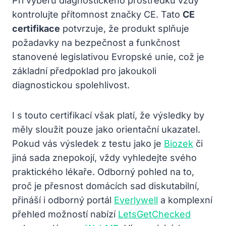
Při výběru diagnostického prostředku vždy
kontrolujte přítomnost značky CE. Tato
CE
certifikace
potvrzuje, že produkt splňuje
požadavky na bezpečnost a funkčnost
stanovené legislativou Evropské unie, což je
základní předpoklad pro jakoukoli
diagnostickou spolehlivost.
I s touto certifikací však platí, že výsledky by
měly sloužit pouze jako orientační ukazatel.
Pokud vás výsledek z testu jako je
Biozek
či
jiná sada znepokojí, vždy vyhledejte svého
praktického lékaře. Odborný pohled na to,
proč je přesnost domácích sad diskutabilní,
přináší i odborný portál
Everlywell
a komplexní
přehled možností nabízí
LetsGetChecked