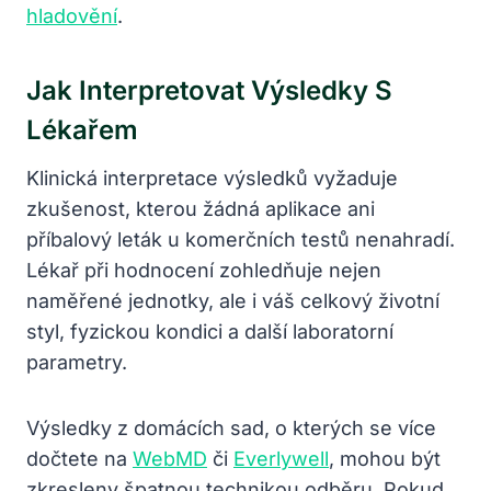
hladovění
.
Jak Interpretovat Výsledky S
Lékařem
Klinická interpretace výsledků vyžaduje
zkušenost, kterou žádná aplikace ani
příbalový leták u komerčních testů nenahradí.
Lékař při hodnocení zohledňuje nejen
naměřené jednotky, ale i váš celkový životní
styl, fyzickou kondici a další laboratorní
parametry.
Výsledky z domácích sad, o kterých se více
dočtete na
WebMD
či
Everlywell
, mohou být
zkresleny špatnou technikou odběru. Pokud