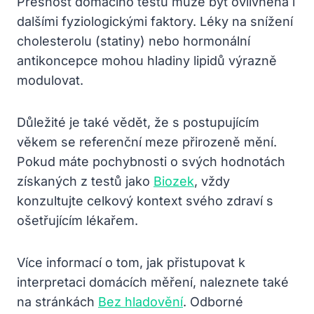
Přesnost domácího testu může být ovlivněna i
dalšími fyziologickými faktory. Léky na snížení
cholesterolu (statiny) nebo hormonální
antikoncepce mohou hladiny lipidů výrazně
modulovat.
Důležité je také vědět, že s postupujícím
věkem se referenční meze přirozeně mění.
Pokud máte pochybnosti o svých hodnotách
získaných z testů jako
Biozek
, vždy
konzultujte celkový kontext svého zdraví s
ošetřujícím lékařem.
Více informací o tom, jak přistupovat k
interpretaci domácích měření, naleznete také
na stránkách
Bez hladovění
. Odborné