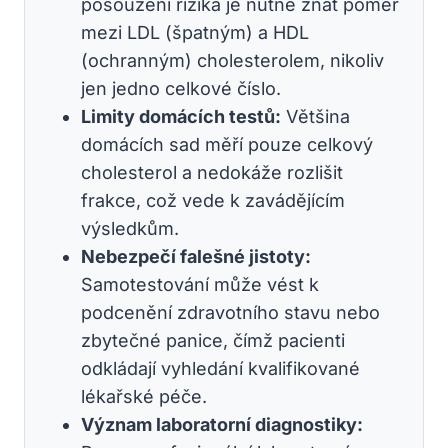
posouzení rizika je nutné znát poměr
mezi LDL (špatným) a HDL
(ochranným) cholesterolem, nikoliv
jen jedno celkové číslo.
Limity domácích testů:
Většina
domácích sad měří pouze celkový
cholesterol a nedokáže rozlišit
frakce, což vede k zavádějícím
výsledkům.
Nebezpečí falešné jistoty:
Samotestování může vést k
podcenění zdravotního stavu nebo
zbytečné panice, čímž pacienti
odkládají vyhledání kvalifikované
lékařské péče.
Význam laboratorní diagnostiky: