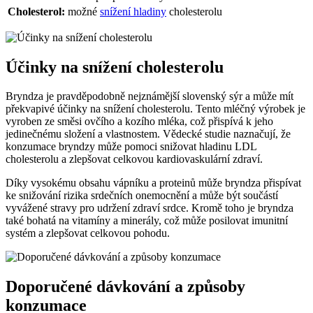
Cholesterol:
možné
snížení hladiny
cholesterolu
Účinky na snížení cholesterolu
Bryndza je pravděpodobně nejznámější slovenský sýr a může mít
překvapivé účinky na snížení cholesterolu. Tento mléčný výrobek je
vyroben ze směsi ovčího a kozího mléka, což přispívá k jeho
jedinečnému složení a vlastnostem. Vědecké studie naznačují, že
konzumace bryndzy může pomoci snižovat hladinu LDL
cholesterolu a zlepšovat celkovou kardiovaskulární zdraví.
Díky vysokému obsahu vápníku a proteinů může bryndza přispívat
ke snižování rizika srdečních onemocnění a může být součástí
vyvážené stravy pro udržení zdraví srdce. Kromě toho je bryndza
také bohatá na vitamíny a minerály, což může posilovat imunitní
systém a zlepšovat celkovou pohodu.
Doporučené dávkování a způsoby
konzumace