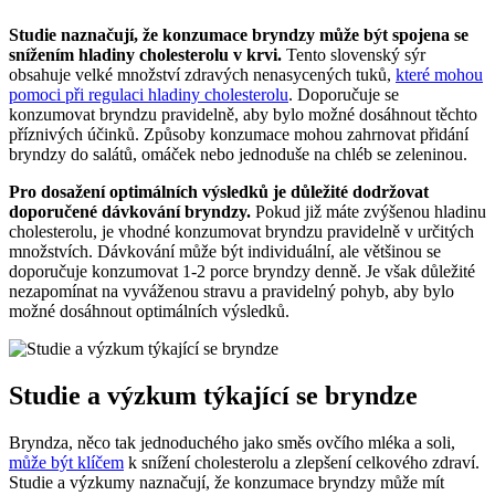
Studie naznačují, že konzumace bryndzy může být spojena se
snížením hladiny cholesterolu v krvi.
Tento slovenský sýr
obsahuje velké množství zdravých nenasycených tuků,
které mohou
pomoci při regulaci hladiny cholesterolu
. Doporučuje se
konzumovat bryndzu pravidelně, aby bylo možné dosáhnout těchto
příznivých účinků. Způsoby konzumace mohou zahrnovat přidání
bryndzy do salátů, omáček nebo jednoduše na chléb se zeleninou.
Pro dosažení optimálních výsledků je důležité dodržovat
doporučené dávkování bryndzy.
Pokud již máte zvýšenou hladinu
cholesterolu, je vhodné konzumovat bryndzu pravidelně v určitých
množstvích. Dávkování může být individuální, ale většinou se
doporučuje konzumovat 1-2 porce bryndzy denně. Je však důležité
nezapomínat na vyváženou stravu a pravidelný pohyb, aby bylo
možné dosáhnout optimálních výsledků.
Studie a výzkum týkající se bryndze
Bryndza, něco tak jednoduchého jako směs ovčího mléka a soli,
může být klíčem
k snížení cholesterolu a zlepšení celkového zdraví.
Studie a výzkumy naznačují, že konzumace bryndzy může mít