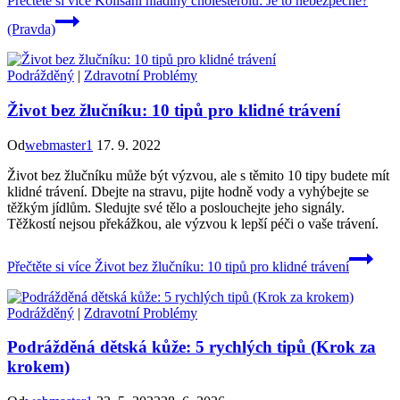
Přečtěte si více
Kolísání hladiny cholesterolu: Je to nebezpečné?
(Pravda)
Podrážděný
|
Zdravotní Problémy
Život bez žlučníku: 10 tipů pro klidné trávení
Od
webmaster1
17. 9. 2022
Život bez žlučníku může být výzvou, ale s těmito 10 tipy budete mít
klidné trávení. Dbejte na stravu, pijte hodně vody a vyhýbejte se
těžkým jídlům. Sledujte své tělo a poslouchejte jeho signály.
Těžkostí nejsou překážkou, ale výzvou k lepší péči o vaše trávení.
Přečtěte si více
Život bez žlučníku: 10 tipů pro klidné trávení
Podrážděný
|
Zdravotní Problémy
Podrážděná dětská kůže: 5 rychlých tipů (Krok za
krokem)