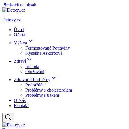
Přeskočit na obsah
Detoxy.cz
Úvod
Očista
Výživa
Fermentované Potraviny
Kyselina Askorbová
Zdraví
Imunita
Otužování
Zdravotní Problémy
Podráždění
Problémy s cholesterolem
Problémy s tlakem
O Nás
Kontakt