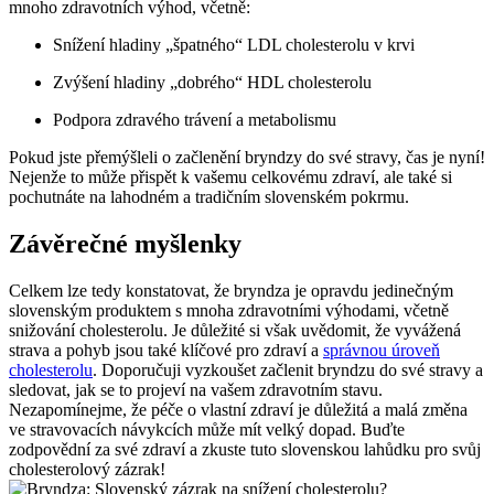
mnoho zdravotních výhod, včetně:
Snížení hladiny „špatného“ LDL cholesterolu v krvi
Zvýšení hladiny „dobrého“ HDL cholesterolu
Podpora zdravého trávení a metabolismu
Pokud jste přemýšleli o začlenění bryndzy do své stravy, čas je nyní!
Nejenže to může přispět k vašemu celkovému zdraví, ale také si
pochutnáte na lahodném a tradičním slovenském pokrmu.
Závěrečné myšlenky
Celkem lze tedy konstatovat, že bryndza je opravdu jedinečným
slovenským produktem s mnoha zdravotními výhodami, včetně
snižování cholesterolu. Je důležité si však uvědomit, že vyvážená
strava a pohyb jsou také klíčové pro zdraví a
správnou úroveň
cholesterolu
. Doporučuji vyzkoušet začlenit bryndzu do své stravy a
sledovat, jak se to projeví na vašem zdravotním stavu.
Nezapomínejme, že péče o vlastní zdraví je důležitá a malá změna
ve stravovacích návykcích může mít velký dopad. Buďte
zodpovědní za své zdraví a zkuste tuto slovenskou lahůdku pro svůj
cholesterolový zázrak!