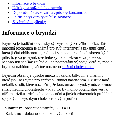
Informace o bryndzi
Účinky na snížení cholesterolu
Doporučené dávkování a způsoby konzumace
Studie a výzkum týkající se bryndze
Závěrečné myšlenky
Informace o bryndzi
Bryndza je tradiční slovenský sýr vyrobený z ovčího mléka. Tato
lahodná pochoutka je známá pro svůj intenzivní a pikantní chuť,
která ji činí oblíbenou ingrediencí v mnoha tradičních slovenských
jídlech, jako je bryndzové halušky nebo oškvarková polévka.
Mnoho lidí se však zajímá o jiné potenciální výhody, které by mohla
bryndza nabídnout, včetně možného
snížení cholesterolu
.
Bryndza obsahuje vysoké množství kalcia, bílkovin a vitamínů,
které jsou nezbytné pro správnou funkci našeho těla. Existuje také
několik studií, které naznačují, že konzumace bryndzy může pomoci
snížit hladinu cholesterolu v krvi. To by mohlo potenciálně vést k
nižšímu riziku srdečních onemocnění a jiných zdravotních problémů
spojených s vysokým cholesterolovým profilem.
Vitamíny:
obsahuje vitamíny A, B a D
Kalcium:
dobrá podpora zdravých kostí