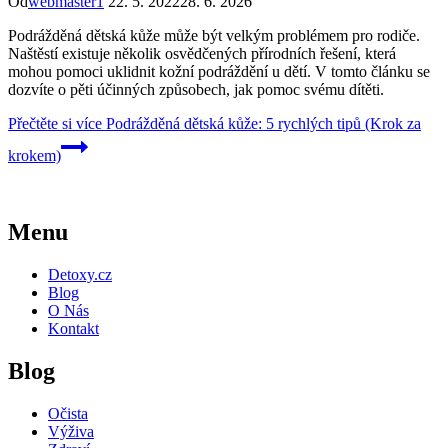
Od
webmaster1
22. 5. 2022
28. 6. 2026
Podrážděná dětská kůže může být velkým problémem pro rodiče.
Naštěstí existuje několik osvědčených přírodních řešení, která
mohou pomoci uklidnit kožní podráždění u dětí. V tomto článku se
dozvíte o pěti účinných způsobech, jak pomoc svému dítěti.
Přečtěte si více
Podrážděná dětská kůže: 5 rychlých tipů (Krok za
krokem)
Menu
Detoxy.cz
Blog
O Nás
Kontakt
Blog
Očista
Výživa