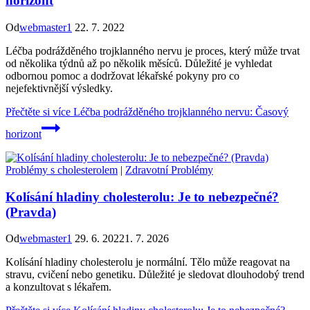
horizont
Od
webmaster1
22. 7. 2022
Léčba podrážděného trojklanného nervu je proces, který může trvat
od několika týdnů až po několik měsíců. Důležité je vyhledat
odbornou pomoc a dodržovat lékařské pokyny pro co
nejefektivnější výsledky.
Přečtěte si více
Léčba podrážděného trojklanného nervu: Časový
horizont
Problémy s cholesterolem
|
Zdravotní Problémy
Kolísání hladiny cholesterolu: Je to nebezpečné?
(Pravda)
Od
webmaster1
29. 6. 2022
1. 7. 2026
Kolísání hladiny cholesterolu je normální. Tělo může reagovat na
stravu, cvičení nebo genetiku. Důležité je sledovat dlouhodobý trend
a konzultovat s lékařem.