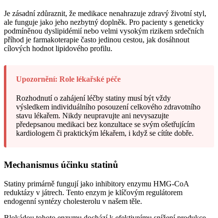
Je zásadní zdůraznit, že medikace nenahrazuje zdravý životní styl,
ale funguje jako jeho nezbytný doplněk. Pro pacienty s geneticky
podmíněnou dyslipidémií nebo velmi vysokým rizikem srdečních
příhod je farmakoterapie často jedinou cestou, jak dosáhnout
cílových hodnot lipidového profilu.
Upozornění: Role lékařské péče
Rozhodnutí o zahájení léčby statiny musí být vždy
výsledkem individuálního posouzení celkového zdravotního
stavu lékařem. Nikdy neupravujte ani nevysazujte
předepsanou medikaci bez konzultace se svým ošetřujícím
kardiologem či praktickým lékařem, i když se cítíte dobře.
Mechanismus účinku statinů
Statiny primárně fungují jako inhibitory enzymu HMG-CoA
reduktázy v játrech. Tento enzym je klíčovým regulátorem
endogenní syntézy cholesterolu v našem těle.
Blokádou tohoto enzymu dochází k efektivnímu snížení produkce