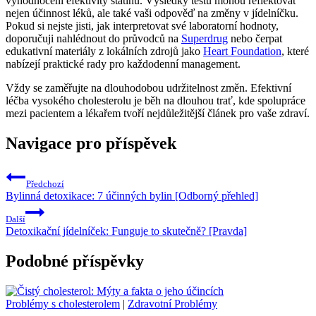
vyhodnocení efektivity statinů. Výsledky testů mohou reflektovat
nejen účinnost léků, ale také vaši odpověď na změny v jídelníčku.
Pokud si nejste jisti, jak interpretovat své laboratorní hodnoty,
doporučuji nahlédnout do průvodců na
Superdrug
nebo čerpat
edukativní materiály z lokálních zdrojů jako
Heart Foundation
, které
nabízejí praktické rady pro každodenní management.
Vždy se zaměřujte na dlouhodobou udržitelnost změn. Efektivní
léčba vysokého cholesterolu je běh na dlouhou trať, kde spolupráce
mezi pacientem a lékařem tvoří nejdůležitější článek pro vaše zdraví.
Navigace pro příspěvek
Předchozí
Bylinná detoxikace: 7 účinných bylin [Odborný přehled]
Další
Detoxikační jídelníček: Funguje to skutečně? [Pravda]
Podobné příspěvky
Problémy s cholesterolem
|
Zdravotní Problémy