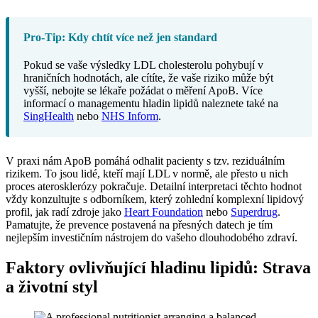
Pro-Tip: Kdy chtít více než jen standard
Pokud se vaše výsledky LDL cholesterolu pohybují v
hraničních hodnotách, ale cítíte, že vaše riziko může být
vyšší, nebojte se lékaře požádat o měření ApoB. Více
informací o managementu hladin lipidů naleznete také na
SingHealth
nebo
NHS Inform
.
V praxi nám ApoB pomáhá odhalit pacienty s tzv. reziduálním
rizikem. To jsou lidé, kteří mají LDL v normě, ale přesto u nich
proces aterosklerózy pokračuje. Detailní interpretaci těchto hodnot
vždy konzultujte s odborníkem, který zohlední komplexní lipidový
profil, jak radí zdroje jako
Heart Foundation
nebo
Superdrug
.
Pamatujte, že prevence postavená na přesných datech je tím
nejlepším investičním nástrojem do vašeho dlouhodobého zdraví.
Faktory ovlivňující hladinu lipidů: Strava
a životní styl