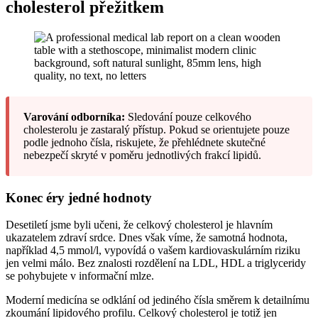
cholesterol přežitkem
Varování odborníka:
Sledování pouze celkového
cholesterolu je zastaralý přístup. Pokud se orientujete pouze
podle jednoho čísla, riskujete, že přehlédnete skutečné
nebezpečí skryté v poměru jednotlivých frakcí lipidů.
Konec éry jedné hodnoty
Desetiletí jsme byli učeni, že celkový cholesterol je hlavním
ukazatelem zdraví srdce. Dnes však víme, že samotná hodnota,
například 4,5 mmol/l, vypovídá o vašem kardiovaskulárním riziku
jen velmi málo. Bez znalosti rozdělení na LDL, HDL a triglyceridy
se pohybujete v informační mlze.
Moderní medicína se odklání od jediného čísla směrem k detailnímu
zkoumání lipidového profilu. Celkový cholesterol je totiž jen