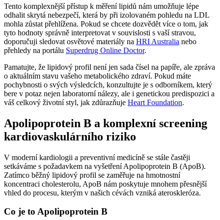
Tento komplexnější přístup k měření lipidů nám umožňuje lépe
odhalit skrytá nebezpečí, která by při izolovaném pohledu na LDL
mohla zůstat přehlížena. Pokud se chcete dozvědět více o tom, jak
tyto hodnoty správně interpretovat v souvislosti s vaší stravou,
doporučuji sledovat osvětové materiály na
HRI Australia
nebo
přehledy na portálu
Superdrug Online Doctor
.
Pamatujte, že lipidový profil není jen sada čísel na papíře, ale zpráva
o aktuálním stavu vašeho metabolického zdraví. Pokud máte
pochybnosti o svých výsledcích, konzultujte je s odborníkem, který
bere v potaz nejen laboratorní nálezy, ale i genetickou predispozici a
váš celkový životní styl, jak zdůrazňuje
Heart Foundation
.
Apolipoprotein B a komplexní screening
kardiovaskulárního riziko
V moderní kardiologii a preventivní medicíně se stále častěji
setkáváme s požadavkem na vyšetření Apolipoprotein B (ApoB).
Zatímco běžný lipidový profil se zaměřuje na hmotnostní
koncentraci cholesterolu, ApoB nám poskytuje mnohem přesnější
vhled do procesu, kterým v našich cévách vzniká ateroskleróza.
Co je to Apolipoprotein B