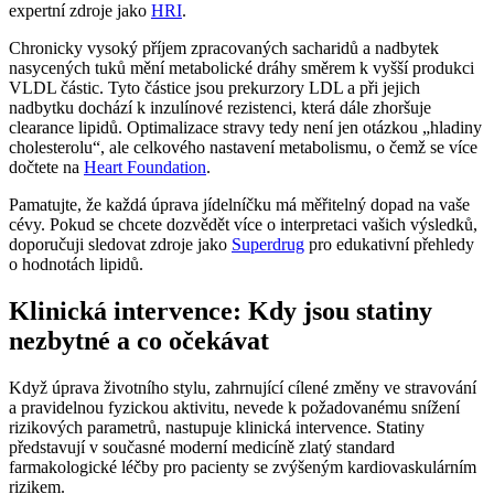
expertní zdroje jako
HRI
.
Chronicky vysoký příjem zpracovaných sacharidů a nadbytek
nasycených tuků mění metabolické dráhy směrem k vyšší produkci
VLDL částic. Tyto částice jsou prekurzory LDL a při jejich
nadbytku dochází k inzulínové rezistenci, která dále zhoršuje
clearance lipidů. Optimalizace stravy tedy není jen otázkou „hladiny
cholesterolu“, ale celkového nastavení metabolismu, o čemž se více
dočtete na
Heart Foundation
.
Pamatujte, že každá úprava jídelníčku má měřitelný dopad na vaše
cévy. Pokud se chcete dozvědět více o interpretaci vašich výsledků,
doporučuji sledovat zdroje jako
Superdrug
pro edukativní přehledy
o hodnotách lipidů.
Klinická intervence: Kdy jsou statiny
nezbytné a co očekávat
Když úprava životního stylu, zahrnující cílené změny ve stravování
a pravidelnou fyzickou aktivitu, nevede k požadovanému snížení
rizikových parametrů, nastupuje klinická intervence. Statiny
představují v současné moderní medicíně zlatý standard
farmakologické léčby pro pacienty se zvýšeným kardiovaskulárním
rizikem.