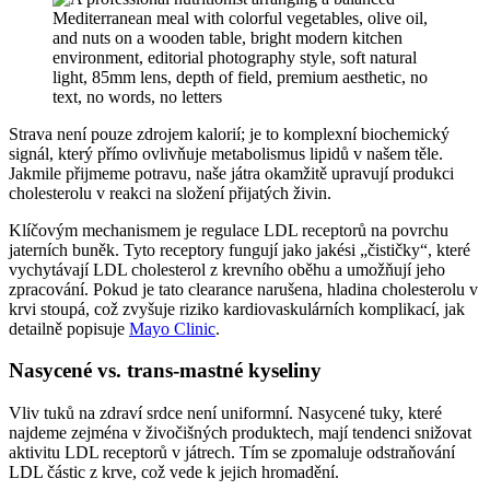
Strava není pouze zdrojem kalorií; je to komplexní biochemický
signál, který přímo ovlivňuje metabolismus lipidů v našem těle.
Jakmile přijmeme potravu, naše játra okamžitě upravují produkci
cholesterolu v reakci na složení přijatých živin.
Klíčovým mechanismem je regulace LDL receptorů na povrchu
jaterních buněk. Tyto receptory fungují jako jakési „čističky“, které
vychytávají LDL cholesterol z krevního oběhu a umožňují jeho
zpracování. Pokud je tato clearance narušena, hladina cholesterolu v
krvi stoupá, což zvyšuje riziko kardiovaskulárních komplikací, jak
detailně popisuje
Mayo Clinic
.
Nasycené vs. trans-mastné kyseliny
Vliv tuků na zdraví srdce není uniformní. Nasycené tuky, které
najdeme zejména v živočišných produktech, mají tendenci snižovat
aktivitu LDL receptorů v játrech. Tím se zpomaluje odstraňování
LDL částic z krve, což vede k jejich hromadění.