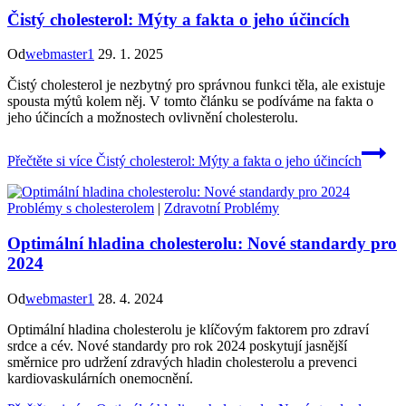
Čistý cholesterol: Mýty a fakta o jeho účincích
Od
webmaster1
29. 1. 2025
Čistý cholesterol je nezbytný pro správnou funkci těla, ale existuje
spousta mýtů kolem něj. V tomto článku se podíváme na fakta o
jeho účincích a možnostech ovlivnění cholesterolu.
Přečtěte si více
Čistý cholesterol: Mýty a fakta o jeho účincích
Problémy s cholesterolem
|
Zdravotní Problémy
Optimální hladina cholesterolu: Nové standardy pro
2024
Od
webmaster1
28. 4. 2024
Optimální hladina cholesterolu je klíčovým faktorem pro zdraví
srdce a cév. Nové standardy pro rok 2024 poskytují jasnější
směrnice pro udržení zdravých hladin cholesterolu a prevenci
kardiovaskulárních onemocnění.