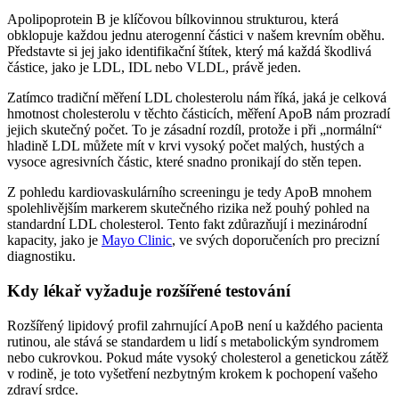
Apolipoprotein B je klíčovou bílkovinnou strukturou, která
obklopuje každou jednu aterogenní částici v našem krevním oběhu.
Představte si jej jako identifikační štítek, který má každá škodlivá
částice, jako je LDL, IDL nebo VLDL, právě jeden.
Zatímco tradiční měření LDL cholesterolu nám říká, jaká je celková
hmotnost cholesterolu v těchto částicích, měření ApoB nám prozradí
jejich skutečný počet. To je zásadní rozdíl, protože i při „normální“
hladině LDL můžete mít v krvi vysoký počet malých, hustých a
vysoce agresivních částic, které snadno pronikají do stěn tepen.
Z pohledu kardiovaskulárního screeningu je tedy ApoB mnohem
spolehlivějším markerem skutečného rizika než pouhý pohled na
standardní LDL cholesterol. Tento fakt zdůrazňují i mezinárodní
kapacity, jako je
Mayo Clinic
, ve svých doporučeních pro precizní
diagnostiku.
Kdy lékař vyžaduje rozšířené testování
Rozšířený lipidový profil zahrnující ApoB není u každého pacienta
rutinou, ale stává se standardem u lidí s metabolickým syndromem
nebo cukrovkou. Pokud máte vysoký cholesterol a genetickou zátěž
v rodině, je toto vyšetření nezbytným krokem k pochopení vašeho
zdraví srdce.