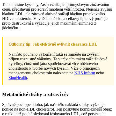
Trans-mastné kyseliny, často vznikající průmyslovým ztužováním
olejů, představují pro zdraví mnohem větší hrozbu. Nejenže zvyšují
hladinu LDL, ale zároveň aktivně snižují hladinu protektivního
HDL cholesterolu. Vliv těchto látek na celkový lipidový profil je
proto destruktivní a vyžaduje jejich maximální eliminaci z
jídelníčku.
Odborný tip: Jak efektivně ovlivnit clearance LDL
Namísto pouhého vyloučení tuků se zaměřte na zvýšení
příjmu rozpustné vlákniny. Ta v trávicím traktu váže žlučové
kyseliny, čímž nutí játra spotřebovávat více oběhového
cholesterolu k tvorbě nových kyselin. Více o principech
managementu cholesterolu naleznete na
NHS Inform
nebo
SingHealth
.
Metabolické dráhy a zdraví cév
Správné pochopení toho, jak naše tělo nakládá s tuky, vyžaduje
pohled na non-HDL cholesterol. Ten poskytuje komplexnější obraz
o riziku než pouhé sledování izolovaného LDL, což potvrzují i