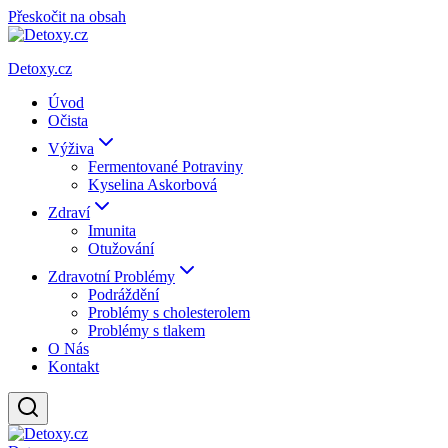
Přeskočit na obsah
Detoxy.cz
Úvod
Očista
Výživa
Fermentované Potraviny
Kyselina Askorbová
Zdraví
Imunita
Otužování
Zdravotní Problémy
Podráždění
Problémy s cholesterolem
Problémy s tlakem
O Nás
Kontakt