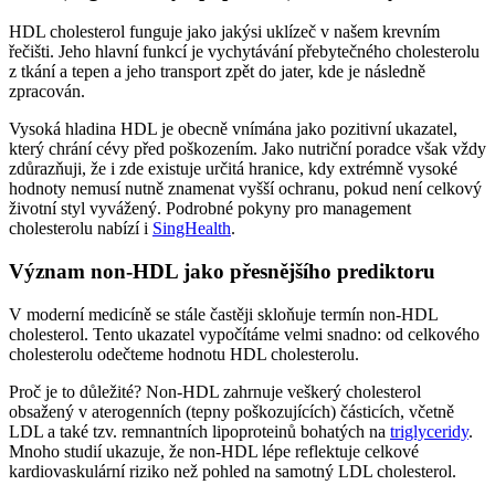
HDL cholesterol funguje jako jakýsi uklízeč v našem krevním
řečišti. Jeho hlavní funkcí je vychytávání přebytečného cholesterolu
z tkání a tepen a jeho transport zpět do jater, kde je následně
zpracován.
Vysoká hladina HDL je obecně vnímána jako pozitivní ukazatel,
který chrání cévy před poškozením. Jako nutriční poradce však vždy
zdůrazňuji, že i zde existuje určitá hranice, kdy extrémně vysoké
hodnoty nemusí nutně znamenat vyšší ochranu, pokud není celkový
životní styl vyvážený. Podrobné pokyny pro management
cholesterolu nabízí i
SingHealth
.
Význam non-HDL jako přesnějšího prediktoru
V moderní medicíně se stále častěji skloňuje termín non-HDL
cholesterol. Tento ukazatel vypočítáme velmi snadno: od celkového
cholesterolu odečteme hodnotu HDL cholesterolu.
Proč je to důležité? Non-HDL zahrnuje veškerý cholesterol
obsažený v aterogenních (tepny poškozujících) částicích, včetně
LDL a také tzv. remnantních lipoproteinů bohatých na
triglyceridy
.
Mnoho studií ukazuje, že non-HDL lépe reflektuje celkové
kardiovaskulární riziko než pohled na samotný LDL cholesterol.