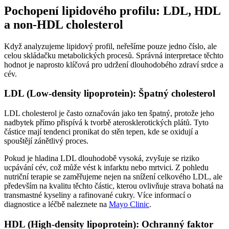
Pochopení lipidového profilu: LDL, HDL
a non-HDL cholesterol
Když analyzujeme lipidový profil, neřešíme pouze jedno číslo, ale
celou skládačku metabolických procesů. Správná interpretace těchto
hodnot je naprosto klíčová pro udržení dlouhodobého zdraví srdce a
cév.
LDL (Low-density lipoprotein): Špatný cholesterol
LDL cholesterol je často označován jako ten špatný, protože jeho
nadbytek přímo přispívá k tvorbě aterosklerotických plátů. Tyto
částice mají tendenci pronikat do stěn tepen, kde se oxidují a
spouštějí zánětlivý proces.
Pokud je hladina LDL dlouhodobě vysoká, zvyšuje se riziko
ucpávání cév, což může vést k infarktu nebo mrtvici. Z pohledu
nutriční terapie se zaměřujeme nejen na snížení celkového LDL, ale
především na kvalitu těchto částic, kterou ovlivňuje strava bohatá na
transmastné kyseliny a rafinované cukry. Více informací o
diagnostice a léčbě naleznete na
Mayo Clinic
.
HDL (High-density lipoprotein): Ochranný faktor