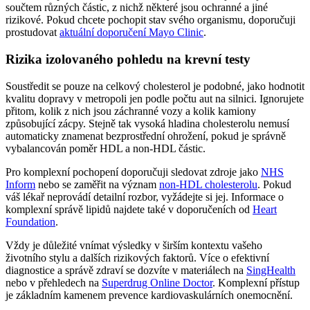
součtem různých částic, z nichž některé jsou ochranné a jiné
rizikové. Pokud chcete pochopit stav svého organismu, doporučuji
prostudovat
aktuální doporučení Mayo Clinic
.
Rizika izolovaného pohledu na krevní testy
Soustředit se pouze na celkový cholesterol je podobné, jako hodnotit
kvalitu dopravy v metropoli jen podle počtu aut na silnici. Ignorujete
přitom, kolik z nich jsou záchranné vozy a kolik kamiony
způsobující zácpy. Stejně tak vysoká hladina cholesterolu nemusí
automaticky znamenat bezprostřední ohrožení, pokud je správně
vybalancován poměr HDL a non-HDL částic.
Pro komplexní pochopení doporučuji sledovat zdroje jako
NHS
Inform
nebo se zaměřit na význam
non-HDL cholesterolu
. Pokud
váš lékař neprovádí detailní rozbor, vyžádejte si jej. Informace o
komplexní správě lipidů najdete také v doporučeních od
Heart
Foundation
.
Vždy je důležité vnímat výsledky v širším kontextu vašeho
životního stylu a dalších rizikových faktorů. Více o efektivní
diagnostice a správě zdraví se dozvíte v materiálech na
SingHealth
nebo v přehledech na
Superdrug Online Doctor
. Komplexní přístup
je základním kamenem prevence kardiovaskulárních onemocnění.