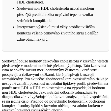
HDL cholesterol.
Sledování non-HDL cholesterolu nabízí mnohem
přesnější predikci rizika ucpávání tepen a vzniku
srdečních komplikací.
Interpretace výsledků musí vždy probíhat v širším
kontextu vašeho celkového životního stylu a dalších
zdravotních faktorů.
Sledování pouze hodnoty celkového cholesterolu v krevních testech
představuje v moderní medicíně překonaný přístup. Tato izolovaná
cifra nedokáže rozlišit mezi ochrannými částicemi, které srdci
prospívají, a rizikovými složkami, které přispívají k rozvoji
aterosklerózy. Pro skutečné zhodnocení kardiovaskulárního rizika je
nezbytné zaměřit pozornost na detailní lipidový profil, především na
poměr mezi LDL a HDL cholesterolem a na vypovídající hodnotu
non-HDL cholesterolu. Jako nutriční odborník zdůrazňuji, že
diagnostika zdraví vyžaduje hloubkovou analýzu, nikoliv spoléhání
se na jediné číslo. Přechod od povrchního hodnocení k pochopení
komplexní souhry lipidů v krevním oběhu je zásadním krokem v
efektivní prevenci civilizačních chorob.