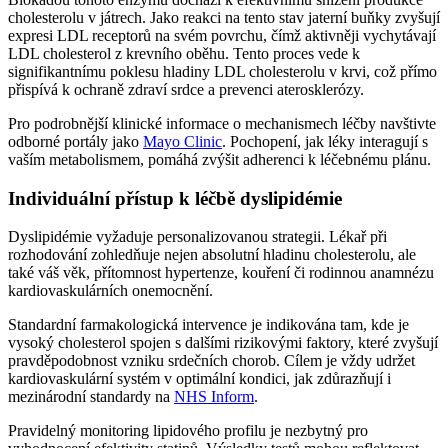
cholesterolu v játrech. Jako reakci na tento stav jaterní buňky zvyšují
expresi LDL receptorů na svém povrchu, čímž aktivněji vychytávají
LDL cholesterol z krevního oběhu. Tento proces vede k
signifikantnímu poklesu hladiny LDL cholesterolu v krvi, což přímo
přispívá k ochraně zdraví srdce a prevenci aterosklerózy.
Pro podrobnější klinické informace o mechanismech léčby navštivte
odborné portály jako
Mayo Clinic
. Pochopení, jak léky interagují s
vaším metabolismem, pomáhá zvýšit adherenci k léčebnému plánu.
Individuální přístup k léčbě dyslipidémie
Dyslipidémie vyžaduje personalizovanou strategii. Lékař při
rozhodování zohledňuje nejen absolutní hladinu cholesterolu, ale
také váš věk, přítomnost hypertenze, kouření či rodinnou anamnézu
kardiovaskulárních onemocnění.
Standardní farmakologická intervence je indikována tam, kde je
vysoký cholesterol spojen s dalšími rizikovými faktory, které zvyšují
pravděpodobnost vzniku srdečních chorob. Cílem je vždy udržet
kardiovaskulární systém v optimální kondici, jak zdůrazňují i
mezinárodní standardy na
NHS Inform
.
Pravidelný monitoring lipidového profilu je nezbytný pro