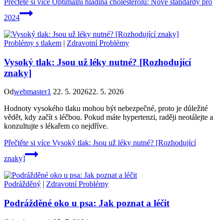
Přečtěte si více
Optimální hladina cholesterolu: Nové standardy pro
2024
Problémy s tlakem
|
Zdravotní Problémy
Vysoký tlak: Jsou už léky nutné? [Rozhodující
znaky]
Od
webmaster1
22. 5. 2026
22. 5. 2026
Hodnoty vysokého tlaku mohou být nebezpečné, proto je důležité
vědět, kdy začít s léčbou. Pokud máte hypertenzi, raději neotálejte a
konzultujte s lékařem co nejdříve.
Přečtěte si více
Vysoký tlak: Jsou už léky nutné? [Rozhodující
znaky]
Podrážděný
|
Zdravotní Problémy
Podrážděné oko u psa: Jak poznat a léčit