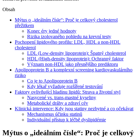
Obsah
Mýtus o „ideálním čísle“: Proč je celkový cholesterol
přežitkem
Konec éry jedné hodnoty
Rizika izolovaného pohledu na krevní testy
Pochopení lipidového profilu: LDL, HDL a non-HDL
cholesterol
LDL (Low-density lipoprotein): Špatný cholesterol
HDL (High-density lipoprotein): Ochranný faktor
Význam non-HDL jako přesnějšího prediktoru
Apolipoprotein B a komplexní screening kardiovaskulárního
riziko
Co je to Apolipoprotein B
Kdy lékař vyžaduje rozšířené testování
Faktory ovlivňující hladinu lipidů: Strava a životní styl
Nasycené vs. trans-mastné kyseliny
Metabolické dráhy a zdraví cév
Klinická intervence: Kdy jsou statiny nezbytné a co očekávat
Mechanismus účinku statinů
Individuální přístup k léčbě dyslipidémie
Mýtus o „ideálním čísle“: Proč je celkový