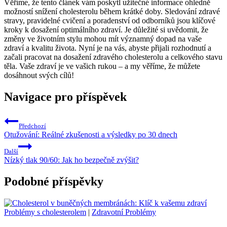
Věříme, že tento článek vám poskytl užitečné informace ohledně
možností snížení cholesterolu během krátké doby. Sledování zdravé
stravy, pravidelné cvičení a poradenství od odborníků jsou klíčové
kroky k dosažení optimálního zdraví. Je důležité si uvědomit, že
změny ve životním stylu mohou mít významný dopad na vaše
zdraví a kvalitu života. Nyní je na vás, abyste přijali rozhodnutí a
začali pracovat na dosažení zdravého cholesterolu a celkového stavu
těla. Vaše zdraví je ve vašich rukou – a my věříme, že můžete
dosáhnout svých cílů!
Navigace pro příspěvek
Předchozí
Otužování: Reálné zkušenosti a výsledky po 30 dnech
Další
Nízký tlak 90/60: Jak ho bezpečně zvýšit?
Podobné příspěvky
Problémy s cholesterolem
|
Zdravotní Problémy