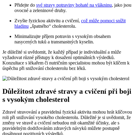
Přidejte do
své
stravy potraviny bohaté na vlákninu
, jako jsou
ovocné a zeleninové druhy.
Zvyšte fyzickou aktivitu a cvičení,
což může pomoci snížit
hladinu
„špatného“ cholesterolu.
Minimalizujte příjem potravin s vysokým obsahem
nasycených tuků a transmastných kyselin.
Je důležité si uvědomit, že každý případ je individuální a může
vyžadovat různé přístupy k dosažení optimálních výsledků.
Konzultace s lékařem či nutričním specialistou mohou být klíčem k
úspěchu při snižování cholesterolu bez léků.
Důležitost zdravé stravy a cvičení při boji
s vysokým cholesterol
Zdravé stravování a pravidelná fyzická aktivita mohou hrát klíčovou
roli při snižování vysokého cholesterolu. Důležité je si uvědomit, že
změny ve stravě a cvičení nebudou mít okamžité účinky, ale s
pravidelným dodržováním zdravých návyků můžete postupně
dosáhnout pozitivních výsledků.