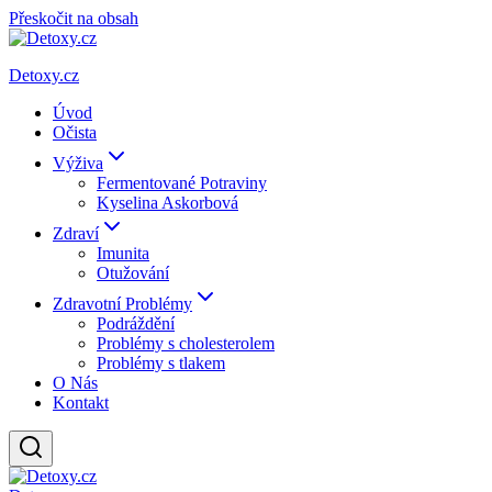
Přeskočit na obsah
Detoxy.cz
Úvod
Očista
Výživa
Fermentované Potraviny
Kyselina Askorbová
Zdraví
Imunita
Otužování
Zdravotní Problémy
Podráždění
Problémy s cholesterolem
Problémy s tlakem
O Nás
Kontakt