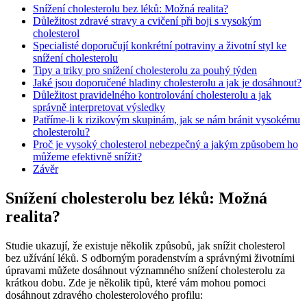
Snížení cholesterolu bez léků: Možná realita?
Důležitost zdravé stravy a cvičení při boji s vysokým
cholesterol
Specialisté doporučují konkrétní potraviny a životní styl ke
snížení cholesterolu
Tipy a triky pro snížení cholesterolu za pouhý týden
Jaké jsou doporučené hladiny cholesterolu a jak je dosáhnout?
Důležitost pravidelného kontrolování cholesterolu a jak
správně interpretovat výsledky
Patříme-li k rizikovým skupinám, jak se nám bránit vysokému
cholesterolu?
Proč je vysoký cholesterol nebezpečný a jakým způsobem ho
můžeme efektivně snížit?
Závěr
Snížení cholesterolu bez léků: Možná
realita?
Studie ukazují, že existuje několik způsobů, jak snížit cholesterol
bez užívání léků. S odborným poradenstvím a správnými životními
úpravami můžete dosáhnout významného snížení cholesterolu za
krátkou dobu. Zde je několik tipů, které vám mohou pomoci
dosáhnout zdravého cholesterolového profilu: