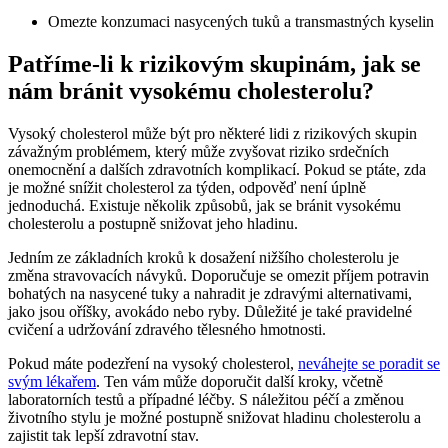
Omezte konzumaci nasycených tuků a transmastných kyselin
Patříme-li k rizikovým skupinám, jak se
nám bránit vysokému cholesterolu?
Vysoký cholesterol může být pro některé lidi z rizikových skupin
závažným problémem, který může zvyšovat riziko srdečních
onemocnění a dalších zdravotních komplikací. Pokud se ptáte, zda
je možné snížit cholesterol za týden, odpověď není úplně
jednoduchá. Existuje několik způsobů, jak se bránit vysokému
cholesterolu a postupně snižovat jeho hladinu.
Jedním ze základních kroků k dosažení nižšího cholesterolu je
změna stravovacích návyků. Doporučuje se omezit příjem potravin
bohatých na nasycené tuky a nahradit je zdravými alternativami,
jako jsou oříšky, avokádo nebo ryby. Důležité je také pravidelné
cvičení a udržování zdravého tělesného hmotnosti.
Pokud máte podezření na vysoký cholesterol,
neváhejte se poradit se
svým lékařem
. Ten vám může doporučit další kroky, včetně
laboratorních testů a případné léčby. S náležitou péčí a změnou
životního stylu je možné postupně snižovat hladinu cholesterolu a
zajistit tak lepší zdravotní stav.