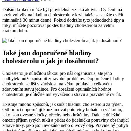
Dalším krokem může být pravidelná fyzická aktivita. Cvičení má
pozitivní vliv na hladinu cholesterolu v krvi, takže se snažte cvičit
minimálně 30 minut denně. Pokud dodržíte tyto jednoduché tipy a
triky, můžete pozorovat pokles hladiny cholesterolu za velmi
krátkou dobu.
Jaké jsou doporučené hladiny
cholesterolu a jak je dosáhnout?
Cholesterol je důležitou látkou pro náš organismus, ale jeho
nadbytek může způsobit zdravotní problémy. Doporučené hladiny
cholesterolu se liší v závislosti na věku, pohlaví a celkovém
zdravotním stavu jedince. Pro dosažení optimálních hodnot
cholesterolu je důležité mít vyváženou stravu a pravidelně cvičit.
Existuje mnoho způsobů, jak snížit hladinu cholesterolu za týden.
Odborníci doporučují konzumovat potraviny bohaté na vlákninu,
jako jsou ovesné vločky, ořechy nebo luštěniny. Dále je důležité
omezit příjem sytých tuků a přidat do jídelníčku potraviny obsahující
zdravé tuky, jako jsou avokádo nebo olivový olej. Pravidelný pohyb
a dostatečný příjem vody také pomáhají udržovat cholesterol na