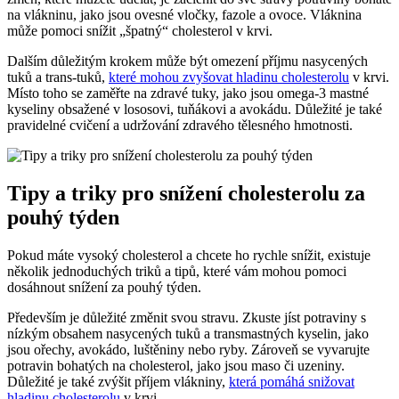
na vlákninu, jako jsou ovesné vločky, fazole a ovoce. Vláknina
může pomoci snížit „špatný“ cholesterol v krvi.
Dalším důležitým krokem může být omezení příjmu nasycených
tuků a trans-tuků,
které mohou zvyšovat hladinu cholesterolu
v krvi.
Místo toho se zaměřte na zdravé tuky, jako jsou omega-3 mastné
kyseliny obsažené v lososovi, tuňákovi a avokádu. Důležité je také
pravidelné cvičení a udržování zdravého tělesného hmotnosti.
Tipy a triky pro snížení cholesterolu za
pouhý týden
Pokud máte vysoký cholesterol a chcete ho rychle snížit, existuje
několik jednoduchých triků a tipů, které vám mohou pomoci
dosáhnout snížení za pouhý týden.
Především je důležité změnit svou stravu. Zkuste jíst potraviny s
nízkým obsahem nasycených tuků a transmastných kyselin, jako
jsou ořechy, avokádo, luštěniny nebo ryby. Zároveň se vyvarujte
potravin bohatých na cholesterol, jako jsou maso či uzeniny.
Důležité je také zvýšit příjem vlákniny,
která pomáhá snižovat
hladinu cholesterolu
v krvi.