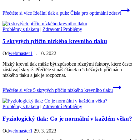
Přečtěte si více
Ideální tlak a puls: Čísla pro optimální zdraví
Problémy s tlakem
|
Zdravotní Problémy
5 skrytých příčin nízkého krevního tlaku
Od
webmaster1
1. 10. 2022
Nízký krevní tlak může být způsoben různými faktory, které často
zůstávají skryté. Přečtěte si náš článek o 5 běžných příčinách
nízkého tlaku a jak je rozpoznat.
Přečtěte si více
5 skrytých příčin nízkého krevního tlaku
Problémy s tlakem
|
Zdravotní Problémy
Fyziologický tlak: Co je normální v každém věku?
Od
webmaster1
29. 3. 2023