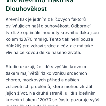
Vliv Krevního Tlaku Na
Dlouhověkost
Krevní tlak je jedním z klíčových faktorů
ovlivňujících naši dlouhověkost. Odborníci
tvrdí, že⁣ optimální hodnoty krevního tlaku jsou
kolem 120/70 ⁤mmHg. Tento tlak není pouze
důležitý pro zdraví srdce a cév,⁣ ale má také
vliv na celkovou délku našeho života.
Studie ukazují, že lidé‌ s vyšším krevním
tlakem mají⁤ větší ​riziko vzniku ​srdečních
chorob, mozkových⁢ příhod a dalších
zdravotních problémů, které mohou zkrátit
jejich život. ‍Na druhé straně, u lidí s ideálním
krevním tlakem ‍120/70 se často pozoruje vyšší