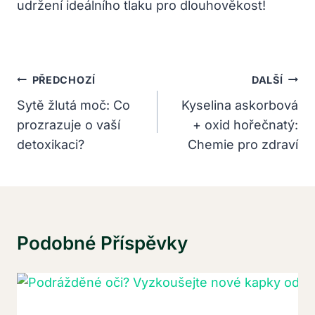
udržení ideálního tlaku ‍pro⁣ dlouhověkost!
Navigace
PŘEDCHOZÍ
DALŠÍ
Pro
Sytě žlutá moč: Co
Kyselina askorbová
prozrazuje o vaší
+ oxid hořečnatý:
Příspěvek
detoxikaci?
Chemie pro zdraví
Podobné Příspěvky