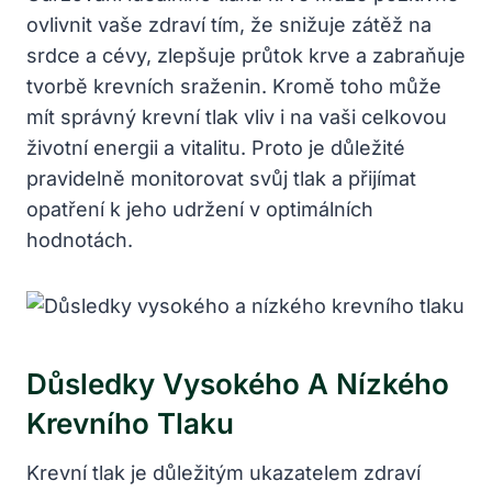
ovlivnit vaše ⁤zdraví tím, že snižuje zátěž ⁣na
⁤srdce a cévy,⁤ zlepšuje ‌průtok krve ‌a zabraňuje
tvorbě krevních sraženin. ⁣Kromě toho může
mít správný krevní tlak vliv i ⁣na vaši ⁣celkovou
životní energii a vitalitu. Proto ‍je důležité
pravidelně monitorovat svůj⁤ tlak a ‍přijímat
opatření k jeho udržení v optimálních
hodnotách.
Důsledky Vysokého A Nízkého
Krevního ⁢tlaku
Krevní ⁢tlak ‌je‍ důležitým ukazatelem zdraví