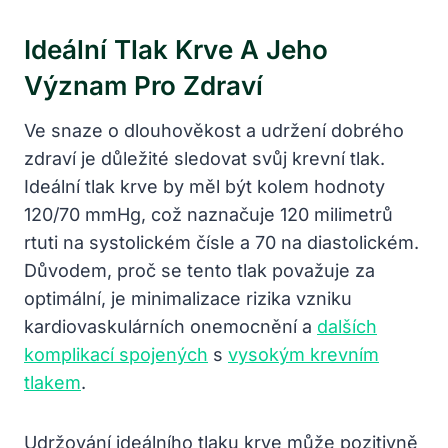
Ideální Tlak Krve⁤ A Jeho
Význam‍ Pro Zdraví
Ve ⁤snaze o​ dlouhověkost a udržení ⁢dobrého
zdraví je důležité sledovat svůj krevní tlak.
Ideální‍ tlak krve by⁤ měl ⁣být kolem hodnoty
⁤120/70 ‌mmHg,⁣ což naznačuje ⁤120 milimetrů
rtuti⁤ na systolickém⁣ čísle a 70 na diastolickém.
Důvodem, proč se ‍tento tlak považuje za
optimální, je minimalizace rizika vzniku
kardiovaskulárních ⁢onemocnění a
dalších
komplikací spojených
‌s
vysokým krevním
tlakem
.
Udržování ideálního tlaku ⁤krve může pozitivně