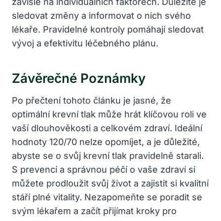
závislé na⁣ individuálních faktorech. ‍Důležité je
sledovat změny a informovat‍ o nich svého
lékaře. ​Pravidelné kontroly pomáhají sledovat‍
vývoj ⁢a efektivitu léčebného plánu.
Závěrečné Poznámky
Po přečtení tohoto článku je jasné, že
optimální krevní tlak‌ může hrát klíčovou roli ve
vaší dlouhověkosti ‌a celkovém zdraví. Ideální
hodnoty​ 120/70 nelze⁤ opomíjet, a je důležité,
abyste se o svůj krevní ⁣tlak​ pravidelně starali.
⁤S prevencí a správnou ​péčí ‌o vaše zdraví si
můžete ⁤prodloužit⁤ svůj život a⁤ zajistit si kvalitní⁤
stáří plné vitality. Nezapomeňte se ​poradit ‍se
svým⁣ lékařem ⁤a začít přijímat kroky pro