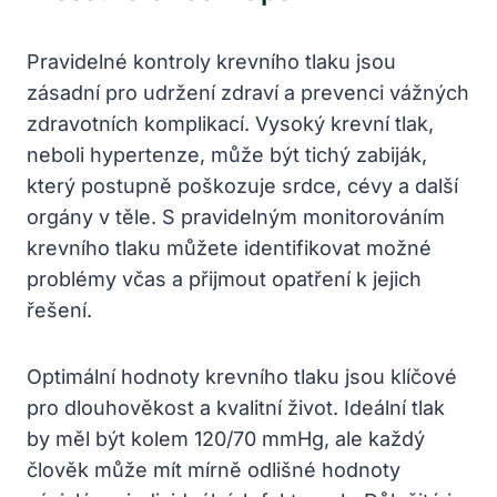
Pravidelné ​kontroly⁢ krevního tlaku ⁢jsou
zásadní⁤ pro udržení zdraví a prevenci vážných
zdravotních komplikací. Vysoký krevní tlak,
neboli hypertenze,‍ může⁣ být‍ tichý zabiják,
který postupně poškozuje srdce,‌ cévy a​ další
⁣orgány v těle. S pravidelným ​monitorováním‍
krevního tlaku můžete identifikovat možné
problémy včas a ⁢přijmout opatření k jejich
řešení.
Optimální hodnoty krevního tlaku jsou klíčové
pro dlouhověkost a⁢ kvalitní ​život. Ideální tlak
by ⁣měl být kolem 120/70 mmHg, ale ⁤každý
člověk může⁤ mít ‍mírně ⁣odlišné hodnoty