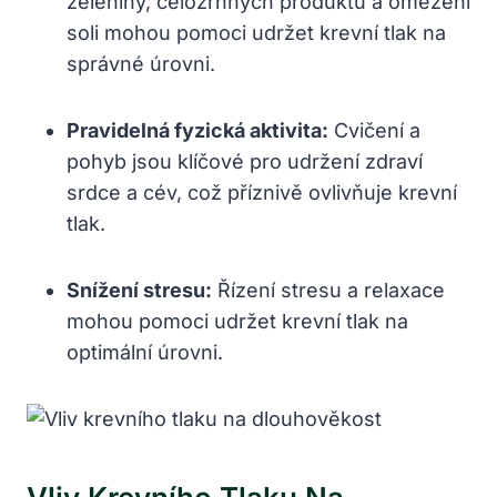
zeleniny, celozrnných⁢ produktů a ⁢omezení‌
soli mohou ⁢pomoci‍ udržet ⁢krevní tlak na
správné úrovni.
Pravidelná⁣ fyzická aktivita:
Cvičení ‌a
pohyb jsou klíčové ‌pro udržení zdraví
srdce a cév, ⁤což příznivě​ ovlivňuje krevní
‍tlak.
Snížení stresu:
Řízení⁢ stresu⁢ a relaxace
⁤mohou pomoci udržet krevní tlak na
optimální úrovni.