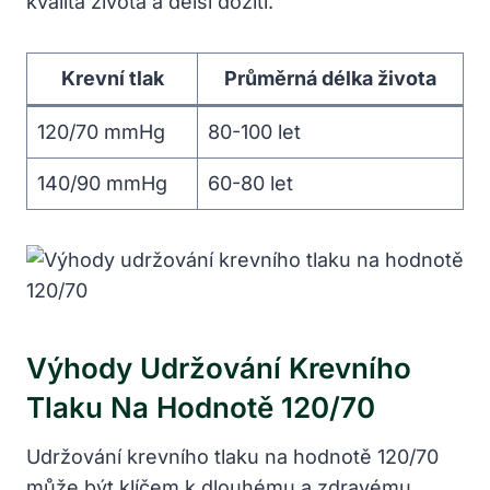
⁢kvalita ​života⁢ a‌ delší dožití.
Krevní tlak
Průměrná délka ​života
120/70 mmHg
80-100 ⁣let
140/90 ‍mmHg
60-80 let
Výhody Udržování Krevního
Tlaku Na Hodnotě 120/70
Udržování ‍krevního tlaku na ‌hodnotě 120/70
může být‌ klíčem k dlouhému‌ a zdravému