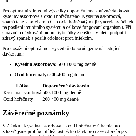
Pro optimální zdravotní výsledky doporučujeme správné dávkování
kyseliny askorbové a oxidu hořečnatého. Kyselina askorbová,
známá také jako vitamín C, a oxid hořečnatý mají synergický účinek
na posílení imunitního systému a celkové fungování organismu. Při
správném dávkování mohou tyto látky zlepšit stav pleti, podpořit
zdravý spánek a posílit odolnost proti infekcím.
Pro dosažení optimálních výsledků doporučujeme následující
dávkování:
Kyselina askorbová:
500-1000 mg denně
Oxid hořečnatý:
200-400 mg denně
Látka
Doporučené dávkování
Kyselina askorbová
500-1000 mg denně
Oxid hořečnatý
200-400 mg denně
Závěrečné poznámky
V článku „Kyselina askorbová + oxid hořečnatý: Chemie pro
zdraví“ jsme probírali důležitost těchto látek pro naše zdraví a jak