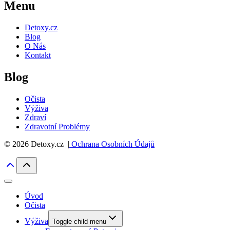
Menu
Detoxy.cz
Blog
O Nás
Kontakt
Blog
Očista
Výživa
Zdraví
Zdravotní Problémy
© 2026 Detoxy.cz |
Ochrana Osobních Údajů
Úvod
Očista
Výživa
Toggle child menu