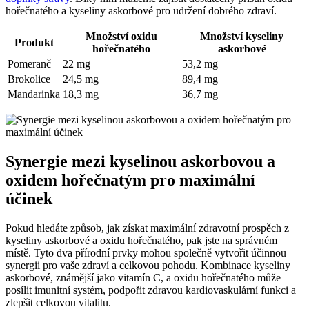
hořečnatého a kyseliny askorbové pro udržení dobrého zdraví.
Množství oxidu
Množství kyseliny
Produkt
hořečnatého
askorbové
Pomeranč
22 mg
53,2 mg
Brokolice
24,5 mg
89,4 mg
Mandarinka
18,3 mg
36,7 mg
Synergie mezi kyselinou askorbovou a
oxidem hořečnatým pro maximální
účinek
Pokud hledáte způsob, jak získat maximální zdravotní prospěch z
kyseliny askorbové a oxidu hořečnatého, pak jste na správném
místě. Tyto dva přírodní prvky mohou společně vytvořit účinnou
synergii pro vaše zdraví a celkovou pohodu. Kombinace kyseliny
askorbové, známější jako vitamín C, a oxidu hořečnatého může
posílit imunitní systém, podpořit zdravou kardiovaskulární funkci a
zlepšit celkovou vitalitu.