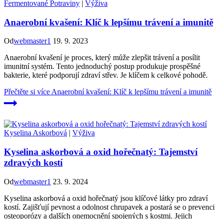
Fermentované Potraviny
|
Výživa
Anaerobní kvašení: Klíč k lepšímu trávení a imunitě
Od
webmaster1
19. 9. 2023
Anaerobní kvašení je proces, který může zlepšit trávení a posílit
imunitní systém. Tento jednoduchý postup produkuje prospěšné
bakterie, které podporují zdraví střev. Je klíčem k celkové pohodě.
Přečtěte si více
Anaerobní kvašení: Klíč k lepšímu trávení a imunitě
Kyselina Askorbová
|
Výživa
Kyselina askorbová a oxid hořečnatý: Tajemství
zdravých kostí
Od
webmaster1
23. 9. 2024
Kyselina askorbová a oxid hořečnatý jsou klíčové látky pro zdraví
kostí. Zajišťují pevnost a odolnost chrupavek a postará se o prevenci
osteoporózy a dalších onemocnění spojených s kostmi. Jejich