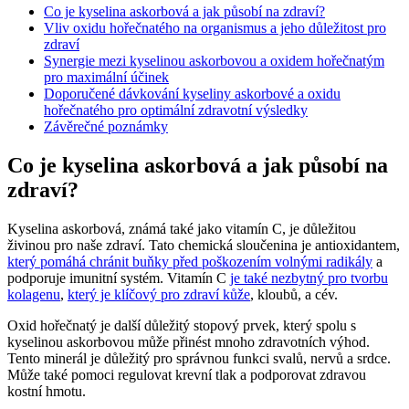
Co je kyselina askorbová a jak působí na zdraví?
Vliv oxidu hořečnatého na organismus a jeho důležitost pro
zdraví
Synergie mezi kyselinou askorbovou a oxidem hořečnatým
pro maximální účinek
Doporučené dávkování kyseliny askorbové a oxidu
hořečnatého pro optimální zdravotní výsledky
Závěrečné poznámky
Co je kyselina askorbová a jak působí na
zdraví?
Kyselina askorbová, známá také jako vitamín C, je důležitou
živinou pro naše zdraví. Tato chemická sloučenina je antioxidantem,
který pomáhá chránit buňky před poškozením volnými radikály
a
podporuje imunitní systém. Vitamín C
je také nezbytný pro tvorbu
kolagenu
,
který je klíčový pro zdraví kůže
, kloubů, a cév.
Oxid hořečnatý je další důležitý stopový prvek, který spolu s
kyselinou askorbovou může přinést mnoho zdravotních výhod.
Tento minerál je důležitý pro správnou funkci svalů, nervů a srdce.
Může také pomoci regulovat krevní tlak a podporovat zdravou
kostní hmotu.