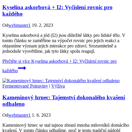
Kyselina askorbová + I2: Vyčíslení rovnic pro
každého
Od
webmaster1
19. 2. 2023
Kyselina askorbová a jód (I2) jsou důležité látky pro lidské tělo. V
tomto článku se zaměříme na výpočet rovnic pro jejich reakci a
objasníme význam jejich interakce pro zdraví. Srozumitelně a
jednoduše vysvětlíme, jak tyto látky spolu reagují.
Přečtěte si více
Kyselina askorbová + I2: Vyčíslení rovnic pro
každého
Fermentované Potraviny
|
Výživa
Kameninový hrnec: Tajemství dokonalého kvašení
odhaleno
Od
webmaster1
1. 6. 2023
Kameninový hrnec se stal tajnou zbraní mnoha milovníků domácího
kvašení. V tomto článku odhalíme, proč je tento tradiční nádobí