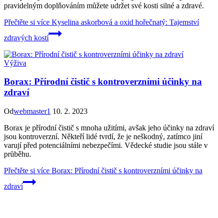
pravidelným doplňováním můžete udržet své kosti silné a zdravé.
Přečtěte si více
Kyselina askorbová a oxid hořečnatý: Tajemství
zdravých kostí
Výživa
Borax: Přírodní čistič s kontroverzními účinky na
zdraví
Od
webmaster1
10. 2. 2023
Borax je přírodní čistič s mnoha užitími, avšak jeho účinky na zdraví
jsou kontroverzní. Někteří lidé tvrdí, že je neškodný, zatímco jiní
varují před potenciálními nebezpečími. Vědecké studie jsou stále v
průběhu.
Přečtěte si více
Borax: Přírodní čistič s kontroverzními účinky na
zdraví