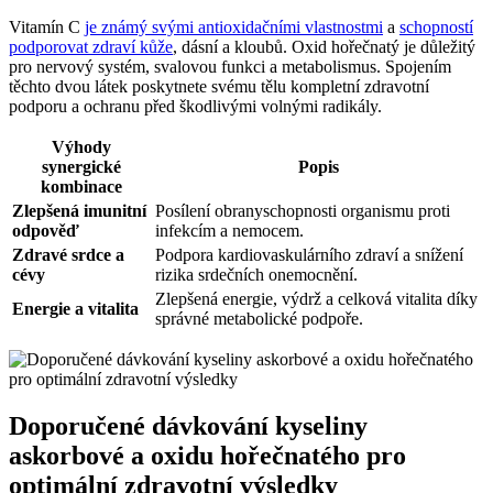
Vitamín C
je známý svými antioxidačními vlastnostmi
a
schopností
podporovat zdraví kůže
, dásní a kloubů. Oxid hořečnatý je důležitý
pro nervový systém, svalovou funkci a metabolismus. Spojením
těchto dvou látek poskytnete svému tělu kompletní zdravotní
podporu a ochranu před škodlivými volnými radikály.
Výhody
synergické
Popis
kombinace
Zlepšená imunitní
Posílení obranyschopnosti organismu proti
odpověď
infekcím a nemocem.
Zdravé srdce a
Podpora kardiovaskulárního zdraví a snížení
cévy
rizika srdečních onemocnění.
Zlepšená energie, výdrž a celková vitalita díky
Energie a vitalita
správné metabolické podpoře.
Doporučené dávkování kyseliny
askorbové a oxidu hořečnatého pro
optimální zdravotní výsledky