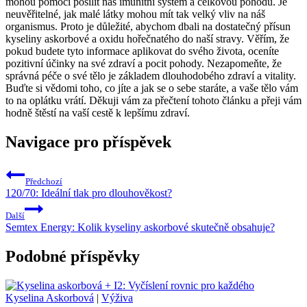
mohou pomoci posílit náš imunitní systém a celkovou pohodu. Je
neuvěřitelné, jak malé látky mohou mít tak velký vliv na náš
organismus. Proto je důležité, abychom dbali na dostatečný přísun
kyseliny askorbové a oxidu hořečnatého do naší stravy. Věřím, že
pokud budete tyto informace aplikovat do svého života, oceníte
pozitivní účinky na své zdraví a pocit pohody. Nezapomeňte, že
správná péče o své tělo je základem dlouhodobého zdraví a vitality.
Buďte si vědomi toho, co jíte a jak se o sebe staráte, a vaše tělo vám
to na oplátku vrátí. Děkuji vám za přečtení tohoto článku a přeji vám
hodně štěstí na vaší cestě k lepšímu zdraví.
Navigace pro příspěvek
Předchozí
120/70: Ideální tlak pro dlouhověkost?
Další
Semtex Energy: Kolik kyseliny askorbové skutečně obsahuje?
Podobné příspěvky
Kyselina Askorbová
|
Výživa