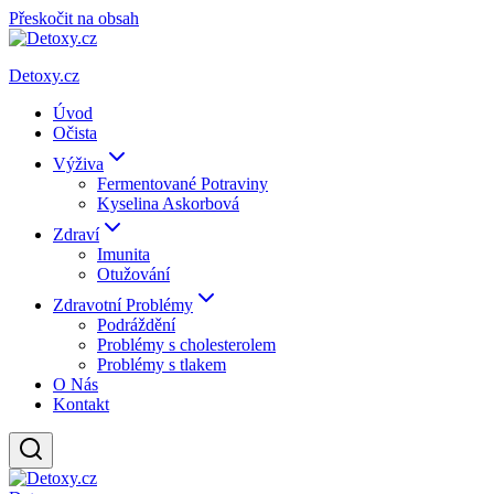
Přeskočit na obsah
Detoxy.cz
Úvod
Očista
Výživa
Fermentované Potraviny
Kyselina Askorbová
Zdraví
Imunita
Otužování
Zdravotní Problémy
Podráždění
Problémy s cholesterolem
Problémy s tlakem
O Nás
Kontakt