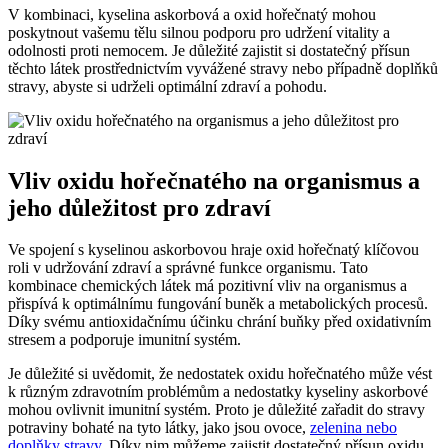
V kombinaci, kyselina askorbová a oxid hořečnatý mohou
poskytnout vašemu tělu silnou podporu pro udržení vitality a
odolnosti proti nemocem. Je důležité zajistit si dostatečný přísun
těchto látek prostřednictvím vyvážené stravy nebo případně doplňků
stravy, abyste si udrželi optimální zdraví a pohodu.
Vliv oxidu hořečnatého na organismus a
jeho důležitost pro zdraví
Ve spojení s kyselinou askorbovou hraje oxid hořečnatý klíčovou
roli v udržování zdraví a správné funkce organismu. Tato
kombinace chemických látek má pozitivní vliv na organismus a
přispívá k optimálnímu fungování buněk a metabolických procesů.
Díky svému antioxidačnímu účinku chrání buňky před oxidativním
stresem a podporuje imunitní systém.
Je důležité si uvědomit, že nedostatek oxidu hořečnatého může vést
k různým zdravotním problémům a nedostatky kyseliny askorbové
mohou ovlivnit imunitní systém. Proto je důležité zařadit do stravy
potraviny bohaté na tyto látky, jako jsou ovoce,
zelenina nebo
doplňky stravy
. Díky nim můžeme zajistit dostatečný přísun oxidu