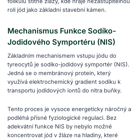
folikulů štítné žlázy, kde hraje nezastupitelnou
roli jód jako základní stavební kámen.
Mechanismus Funkce Sodíko-
Jodidového Symportéru (NIS)
Základním mechanismem vstupu jódu do
tyreocytů je sodíko-jodidový symportér (NIS).
Jedná se o membránový protein, který
využívá elektrochemický gradient sodíku k
transportu jodidových iontů do nitra buňky.
Tento proces je vysoce energeticky náročný a
podléhá přísné fyziologické regulaci. Bez
adekvátní funkce NIS by nebylo možné
koncentrovat jód v žláze na hladiny, které