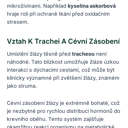
mikroživinami. Například
kyselina askorbová
hraje roli při ochraně tkání před oxidačním
stresem.
Vztah K Trachei A Cévní Zásobení
Umístění žlázy těsně před
tracheou
není
náhodné. Tato blízkost umožňuje žláze úzkou
interakci s dýchacími cestami, což může být
klinicky významné při zvětšení žlázy, známém
jako struma.
Cévní zásobení žlázy je extrémně bohaté, což
je nezbytné pro rychlou distribuci hormonů do
krevního oběhu. Tento systém zajišťuje
okamžitou reakci organismu na metabolické