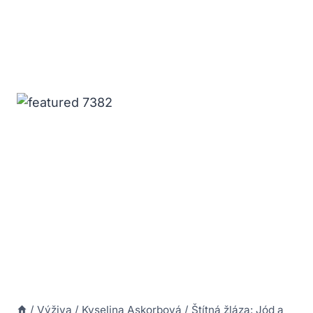
/
Výživa
/
Kyselina Askorbová
/
Štítná žláza: Jód a