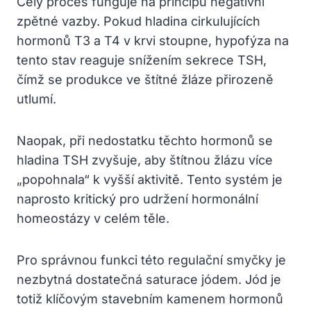
Celý proces funguje na principu negativní
zpětné vazby. Pokud hladina cirkulujících
hormonů T3 a T4 v krvi stoupne, hypofýza na
tento stav reaguje snížením sekrece TSH,
čímž se produkce ve štítné žláze přirozeně
utlumí.
Naopak, při nedostatku těchto hormonů se
hladina TSH zvyšuje, aby štítnou žlázu více
„popohnala“ k vyšší aktivitě. Tento systém je
naprosto kritický pro udržení hormonální
homeostázy v celém těle.
Pro správnou funkci této regulační smyčky je
nezbytná dostatečná saturace jódem. Jód je
totiž klíčovým stavebním kamenem hormonů