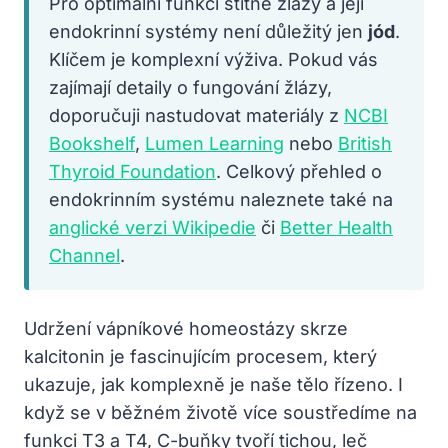
Pro optimální funkci štítné žlázy a její
endokrinní systémy není důležitý jen
jód
.
Klíčem je komplexní výživa. Pokud vás
zajímají detaily o fungování žlázy,
doporučuji nastudovat materiály z
NCBI
Bookshelf
,
Lumen Learning
nebo
British
Thyroid Foundation
. Celkový přehled o
endokrinním systému naleznete také na
anglické verzi Wikipedie
či
Better Health
Channel
.
Udržení vápníkové homeostázy skrze
kalcitonin je fascinujícím procesem, který
ukazuje, jak komplexně je naše tělo řízeno. I
když se v běžném životě více soustředíme na
funkci T3 a T4, C-buňky tvoří tichou, leč