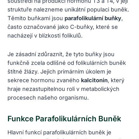
soustředí na produkci hormonů T3 a T4, v její
struktuře nalezneme unikátní populaci buněk.
Těmito buňkami jsou
parafolikulární buňky
,
často označované jako C-buňky, které se
nacházejí v blízkosti folikulů.
Je zásadní zdůraznit, že tyto buňky jsou
funkčně zcela odlišné od folikulárních buněk
štítné žlázy. Jejich primárním úkolem je
sekrece hormonu zvaného
kalcitonin
, který
hraje nezastupitelnou roli v metabolických
procesech našeho organismu.
Funkce Parafolikulárních Buněk
Hlavní funkcí parafolikulárních buněk je