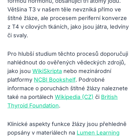
formou hormonu, obsahující tři atomy jódu.
Většina T3 v našem těle nevzniká přímo ve
štítné žláze, ale procesem periferní konverze
z T4 v cílových tkáních, jako jsou játra, ledviny
či svaly.
Pro hlubší studium těchto procesů doporučuji
nahlédnout do ověřených vědeckých zdrojů,
jako jsou
WikiSkripta
nebo mezinárodní
platformy
NCBI Bookshelf
. Podrobné
informace o poruchách štítné žlázy naleznete
také na portálech
Wikipedia (CZ)
či
British
Thyroid Foundation
.
Klinické aspekty funkce žlázy jsou přehledně
popsány v materiálech na
Lumen Learning