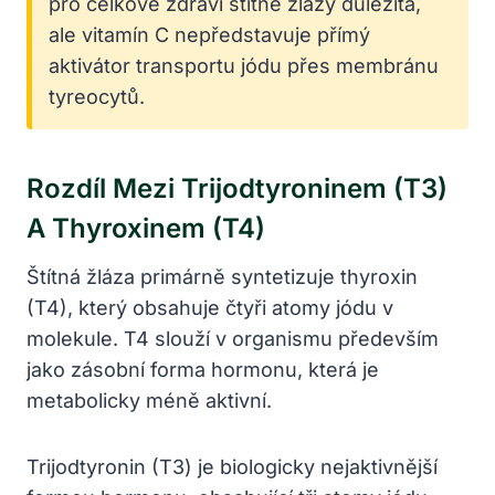
pro celkové zdraví štítné žlázy důležitá,
ale vitamín C nepředstavuje přímý
aktivátor transportu jódu přes membránu
tyreocytů.
Rozdíl Mezi Trijodtyroninem (T3)
A Thyroxinem (T4)
Štítná žláza primárně syntetizuje thyroxin
(T4), který obsahuje čtyři atomy jódu v
molekule. T4 slouží v organismu především
jako zásobní forma hormonu, která je
metabolicky méně aktivní.
Trijodtyronin (T3) je biologicky nejaktivnější