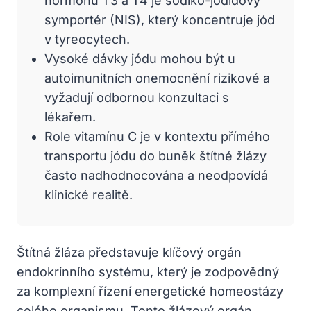
hormonů T3 a T4 je sodíko-jodidový
symportér (NIS), který koncentruje jód
v tyreocytech.
Vysoké dávky jódu mohou být u
autoimunitních onemocnění rizikové a
vyžadují odbornou konzultaci s
lékařem.
Role vitamínu C je v kontextu přímého
transportu jódu do buněk štítné žlázy
často nadhodnocována a neodpovídá
klinické realitě.
Štítná žláza představuje klíčový orgán
endokrinního systému, který je zodpovědný
za komplexní řízení energetické homeostázy
celého organismu. Tento žlázový orgán