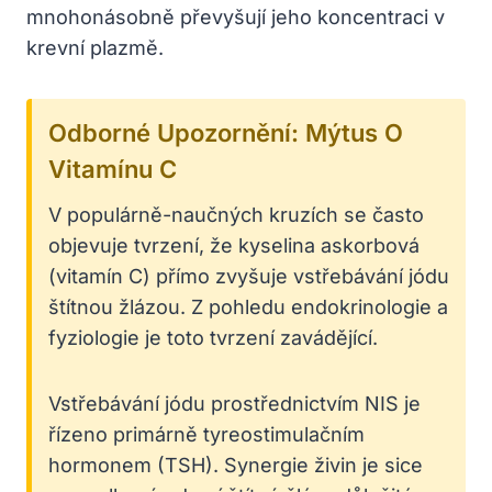
mnohonásobně převyšují jeho koncentraci v
krevní plazmě.
Odborné Upozornění: Mýtus O
Vitamínu C
V populárně-naučných kruzích se často
objevuje tvrzení, že kyselina askorbová
(vitamín C) přímo zvyšuje vstřebávání jódu
štítnou žlázou. Z pohledu endokrinologie a
fyziologie je toto tvrzení zavádějící.
Vstřebávání jódu prostřednictvím NIS je
řízeno primárně tyreostimulačním
hormonem (TSH). Synergie živin je sice