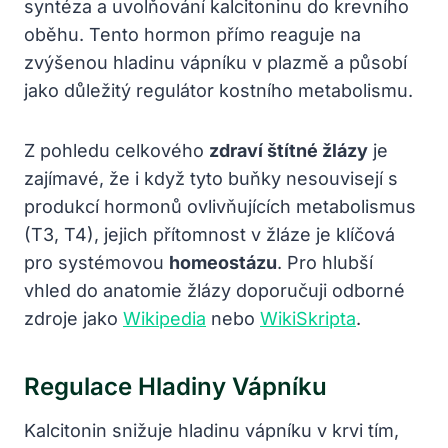
syntéza a uvolňování kalcitoninu do krevního
oběhu. Tento hormon přímo reaguje na
zvýšenou hladinu vápníku v plazmě a působí
jako důležitý regulátor kostního metabolismu.
Z pohledu celkového
zdraví štítné žlázy
je
zajímavé, že i když tyto buňky nesouvisejí s
produkcí hormonů ovlivňujících metabolismus
(T3, T4), jejich přítomnost v žláze je klíčová
pro systémovou
homeostázu
. Pro hlubší
vhled do anatomie žlázy doporučuji odborné
zdroje jako
Wikipedia
nebo
WikiSkripta
.
Regulace Hladiny Vápníku
Kalcitonin snižuje hladinu vápníku v krvi tím,