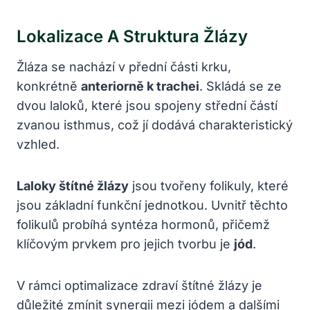
Lokalizace A Struktura Žlázy
Žláza se nachází v přední části krku,
konkrétně
anteriorně k trachei
. Skládá se ze
dvou laloků, které jsou spojeny střední částí
zvanou isthmus, což jí dodává charakteristický
vzhled.
Laloky štítné žlázy
jsou tvořeny folikuly, které
jsou základní funkční jednotkou. Uvnitř těchto
folikulů probíhá syntéza hormonů, přičemž
klíčovým prvkem pro jejich tvorbu je
jód
.
V rámci optimalizace zdraví štítné žlázy je
důležité zmínit synergii mezi jódem a dalšími