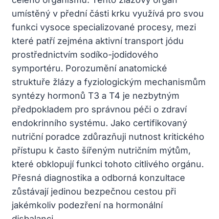
umístěný v přední části krku využívá pro svou
funkci vysoce specializované procesy, mezi
které patří zejména aktivní transport jódu
prostřednictvím sodíko-jodidového
symportéru. Porozumění anatomické
struktuře žlázy a fyziologickým mechanismům
syntézy hormonů T3 a T4 je nezbytným
předpokladem pro správnou péči o zdraví
endokrinního systému. Jako certifikovaný
nutriční poradce zdůrazňuji nutnost kritického
přístupu k často šířeným nutričním mýtům,
které obklopují funkci tohoto citlivého orgánu.
Přesná diagnostika a odborná konzultace
zůstávají jedinou bezpečnou cestou při
jakémkoliv podezření na hormonální
disbalanci.