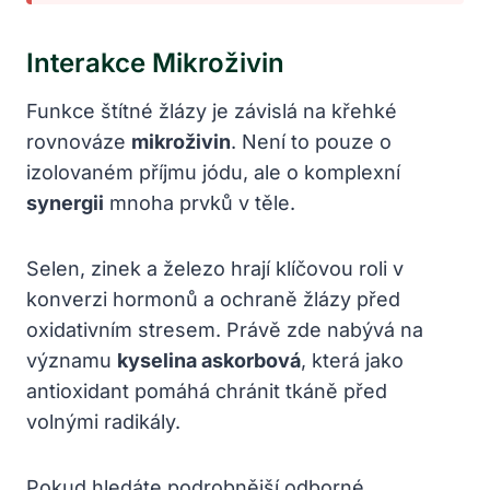
Interakce Mikroživin
Funkce štítné žlázy je závislá na křehké
rovnováze
mikroživin
. Není to pouze o
izolovaném příjmu jódu, ale o komplexní
synergii
mnoha prvků v těle.
Selen, zinek a železo hrají klíčovou roli v
konverzi hormonů a ochraně žlázy před
oxidativním stresem. Právě zde nabývá na
významu
kyselina askorbová
, která jako
antioxidant pomáhá chránit tkáně před
volnými radikály.
Pokud hledáte podrobnější odborné