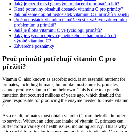
Jaký je rozdíl mezi genovými mutacemi u primátů a lidí?
Které potraviny obsahují dostatek vitaminu C pro primáty?
Jak můžeme doplnit nedostatek vitaminu C u primátů v zajetí?
Proč nedostatek vitaminu C může vést k vážným zdravotním
problémům u primátů?
Jaká je úloha vitaminu C ve fyziologii primátů?
Jaký je význam objevu genetického selhání primátů při
výrobě vitaminu C?
Závěrečné poznámky
Proč primáti potřebují vitamin C pro
přežití?
Vitamin C, also known as ascorbic acid, is an essential nutrient for
primates, including humans, but unlike most animals, primates
cannot produce vitamin C on their own. This is due to a genetic
mutation that occurred millions of years ago, which disabled the
gene responsible for producing the enzyme needed to create vitamin
C.
As a result, primates must obtain vitamin C from their diet in order
to survive. Without an adequate intake of vitamin C, primates can
suffer from a variety of health issues, including scurvy. This is why
it is crucial for primates to consume foods rich in vitamin C, such as