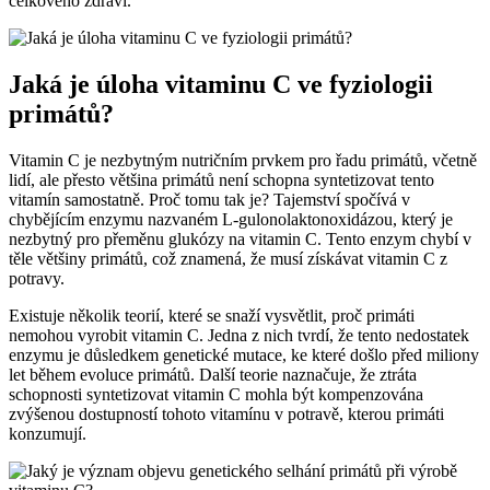
celkového zdraví.
Jaká je úloha vitaminu C ve fyziologii
primátů?
Vitamin C je nezbytným nutričním prvkem pro řadu primátů, včetně
lidí, ale přesto většina primátů není schopna syntetizovat tento
vitamín samostatně. Proč tomu tak je? Tajemství spočívá v
chybějícím enzymu nazvaném L-gulonolaktonoxidázou, který je
nezbytný pro přeměnu glukózy na vitamin C. Tento enzym chybí v
těle většiny primátů, což znamená, že musí získávat vitamin C z
potravy.
Existuje několik teorií, které se snaží vysvětlit, proč primáti
nemohou vyrobit vitamin C. Jedna z nich tvrdí, že tento nedostatek
enzymu je důsledkem genetické mutace, ke které došlo před miliony
let během evoluce primátů. Další teorie naznačuje, že ztráta
schopnosti syntetizovat vitamin C mohla být kompenzována
zvýšenou dostupností tohoto vitamínu v potravě, kterou primáti
konzumují.