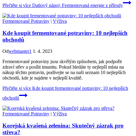
Přečtěte si více
Datlový nápoj: Fermentovaná energie z přírody
Fermentované Potraviny
|
Výživa
Kde koupit fermentované potraviny: 10 nejlepších
obchodů
Od
webmaster1
1. 4. 2023
Fermentované potraviny jsou skvělým způsobem, jak podpořit
zdraví střev a posílit imunitu. Pokud hledáte ty nejlepší místa na
nákup těchto potravin, podívejte se na naši seznam 10 nejlepších
obchodů, kde je najdete v nejlepší kvalitě.
Přečtěte si více
Kde koupit fermentované potraviny: 10 nejlepších
obchodů
Fermentované Potraviny
|
Výživa
Korejská kvašená zelenina: Skutečný zázrak pro
střeva?