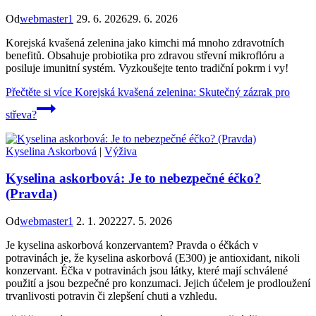
Od
webmaster1
29. 6. 2026
29. 6. 2026
Korejská kvašená zelenina jako kimchi má mnoho zdravotních
benefitů. Obsahuje probiotika pro zdravou střevní mikroflóru a
posiluje imunitní systém. Vyzkoušejte tento tradiční pokrm i vy!
Přečtěte si více
Korejská kvašená zelenina: Skutečný zázrak pro
střeva?
Kyselina Askorbová
|
Výživa
Kyselina askorbová: Je to nebezpečné éčko?
(Pravda)
Od
webmaster1
2. 1. 2022
27. 5. 2026
Je kyselina askorbová konzervantem? Pravda o éčkách v
potravinách je, že kyselina askorbová (E300) je antioxidant, nikoli
konzervant. Éčka v potravinách jsou látky, které mají schválené
použití a jsou bezpečné pro konzumaci. Jejich účelem je prodloužení
trvanlivosti potravin či zlepšení chuti a vzhledu.