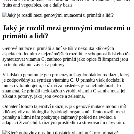
fruits and vegetables, on a daily basis.
Jaký je rozdíl mezi genovými mutacemi u
primátů a lidí?
Genové mutace u primátů a lidí se liší v několika klíčových
aspektech. Jedním z nejznámějších rozdílů je schopnost lidského těla
syntetizovat vitamin C, zatímco primáti jako opice či šimpanzi jsou
na tento vitamin závislí z potravy.
V lidském genomu je gen pro enzym L-gulonolaktonoxidázu, který
je zodpovědný za syntézu vitaminu C. U primátů však dochází k
mutaci v tomto genu, což má za následek jeho nefunkčnost. To
znamená, že primáti nedokážou vyrobit vitamin C sami a musí jej
získat z potravy, jako jsou ovoce a zelenina.
Odhalení tohoto tajemství ukazuje, jak genové mutace mohou mít
klíčový vliv na biologii a fyziologii organismů. Tento rozdíl mezi
primáty a lidmi nám poskytuje zajímavý pohled na evoluci a
adaptaci živočichů k různým prostředím a stravovacím návykům.