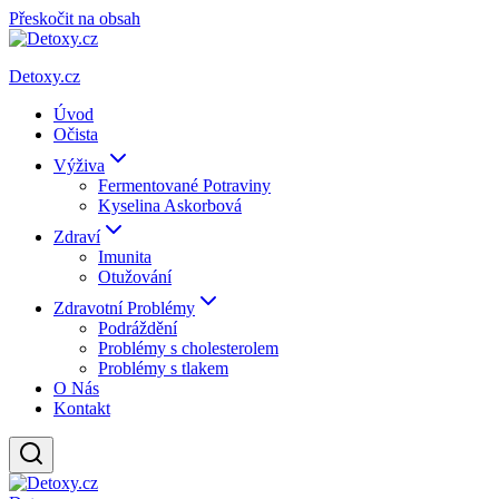
Přeskočit na obsah
Detoxy.cz
Úvod
Očista
Výživa
Fermentované Potraviny
Kyselina Askorbová
Zdraví
Imunita
Otužování
Zdravotní Problémy
Podráždění
Problémy s cholesterolem
Problémy s tlakem
O Nás
Kontakt