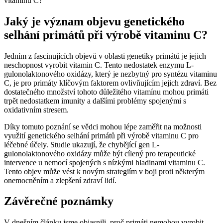
Jaký je význam objevu genetického
selhání primátů při výrobě vitaminu C?
Jedním z fascinujících objevů v oblasti genetiky primátů je jejich
neschopnost vyrobit vitamin C. Tento nedostatek enzymu L-
gulonolaktonového oxidázy, který je nezbytný pro syntézu vitaminu
C, je pro primáty klíčovým faktorem ovlivňujícím jejich zdraví. Bez
dostatečného množství tohoto důležitého vitamínu mohou primáti
trpět nedostatkem imunity a dalšími problémy spojenými s
oxidativním stresem.
Díky tomuto poznání se vědci mohou lépe zaměřit na možnosti
využití genetického selhání primátů při výrobě vitaminu C pro
léčebné účely. Studie ukazují, že chybějící gen L-
gulonolaktonového oxidázy může být cílený pro terapeutické
intervence u nemocí spojených s nízkými hladinami vitaminu C.
Tento objev může vést k novým strategiím v boji proti některým
onemocněním a zlepšení zdraví lidí.
Závěrečné poznámky
V dnešním článku jsme objasnili, proč primáti nemohou vyrobit