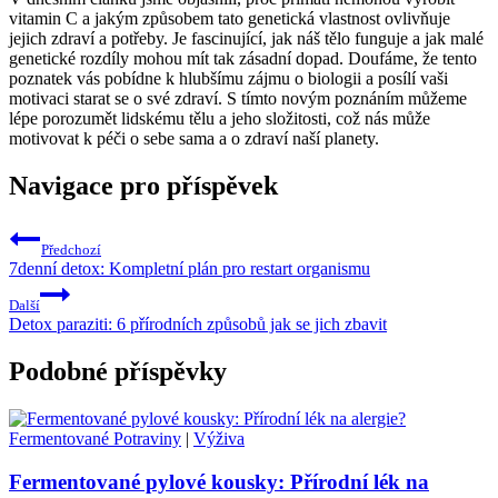
vitamin C a jakým způsobem tato genetická vlastnost ovlivňuje
jejich zdraví a potřeby. Je fascinující, jak náš tělo funguje a jak malé
genetické rozdíly mohou mít tak zásadní dopad. Doufáme, že tento
poznatek vás pobídne k hlubšímu zájmu o biologii a posílí vaši
motivaci starat se o své zdraví. S tímto novým poznáním můžeme
lépe porozumět lidskému tělu a jeho složitosti, což nás může
motivovat k péči o sebe sama a o zdraví naší planety.
Navigace pro příspěvek
Předchozí
7denní detox: Kompletní plán pro restart organismu
Další
Detox paraziti: 6 přírodních způsobů jak se jich zbavit
Podobné příspěvky
Fermentované Potraviny
|
Výživa
Fermentované pylové kousky: Přírodní lék na