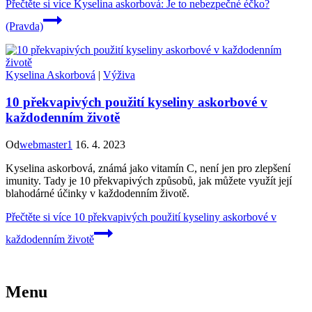
Přečtěte si více
Kyselina askorbová: Je to nebezpečné éčko?
(Pravda)
Kyselina Askorbová
|
Výživa
10 překvapivých použití kyseliny askorbové v
každodenním životě
Od
webmaster1
16. 4. 2023
Kyselina askorbová, známá jako vitamín C, není jen pro zlepšení
imunity. Tady je 10 překvapivých způsobů, jak můžete využít její
blahodárné účinky v každodenním životě.
Přečtěte si více
10 překvapivých použití kyseliny askorbové v
každodenním životě
Menu