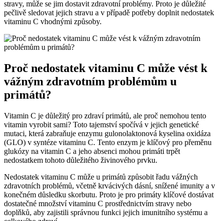
stravy, může se jim dostavit zdravotní problémy. Proto je důležité
pečlivě sledovat jejich stravu a v případě potřeby doplnit nedostatek
vitaminu C vhodnými způsoby.
Proč nedostatek vitaminu C může vést k
vážným zdravotním problémům u
primátů?
Vitamin C je důležitý pro zdraví primátů, ale proč nemohou tento
vitamin vyrobit sami? Toto tajemství spočívá v jejich genetické
mutaci, která zabraňuje enzymu gulonolaktonová kyselina oxidáza
(GLO) v syntéze vitaminu C. Tento enzym je klíčový pro přeměnu
glukózy na vitamin C a jeho absenci mohou primáti trpět
nedostatkem tohoto důležitého živinového prvku.
Nedostatek vitaminu C může u primátů způsobit řadu vážných
zdravotních problémů, včetně krvácivých dásní, snížené imunity a v
konečném důsledku skorbutu. Proto je pro primáty klíčové dostávat
dostatečné množství vitaminu C prostřednictvím stravy nebo
doplňků, aby zajistili správnou funkci jejich imunitního systému a