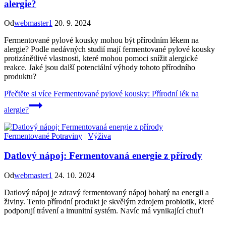
alergie?
Od
webmaster1
20. 9. 2024
Fermentované pylové kousky mohou být přírodním lékem na
alergie? Podle nedávných studií mají fermentované pylové kousky
protizánětlivé vlastnosti, které mohou pomoci snížit alergické
reakce. Jaké jsou další potenciální výhody tohoto přírodního
produktu?
Přečtěte si více
Fermentované pylové kousky: Přírodní lék na
alergie?
Fermentované Potraviny
|
Výživa
Datlový nápoj: Fermentovaná energie z přírody
Od
webmaster1
24. 10. 2024
Datlový nápoj je zdravý fermentovaný nápoj bohatý na energii a
živiny. Tento přírodní produkt je skvělým zdrojem probiotik, které
podporují trávení a imunitní systém. Navíc má vynikající chuť!