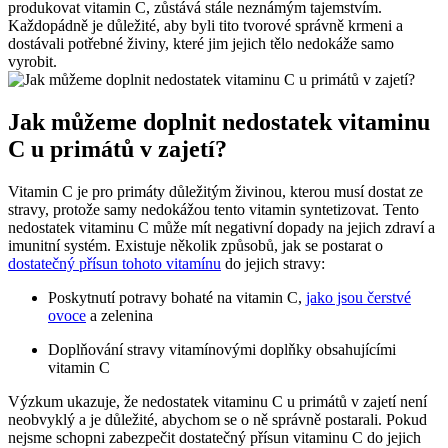
produkovat vitamin C, zůstává stále neznámým tajemstvím.
Každopádně je důležité, aby byli tito tvorové správně krmeni a
dostávali potřebné živiny, které jim jejich tělo nedokáže samo
vyrobit.
Jak můžeme doplnit nedostatek vitaminu
C u primátů v zajetí?
Vitamin C je pro primáty důležitým živinou, kterou musí dostat ze
stravy, protože samy nedokážou tento vitamin syntetizovat. Tento
nedostatek vitaminu C může mít negativní dopady na jejich zdraví a
imunitní systém. Existuje několik způsobů, jak se postarat o
dostatečný přísun tohoto vitamínu
do jejich stravy:
Poskytnutí potravy bohaté na vitamin C,
jako jsou čerstvé
ovoce
a zelenina
Doplňování stravy vitamínovými doplňky obsahujícími
vitamin C
Výzkum ukazuje, že nedostatek vitaminu C u primátů v zajetí není
neobvyklý a je důležité, abychom se o ně správně postarali. Pokud
nejsme schopni zabezpečit dostatečný přísun vitaminu C do jejich