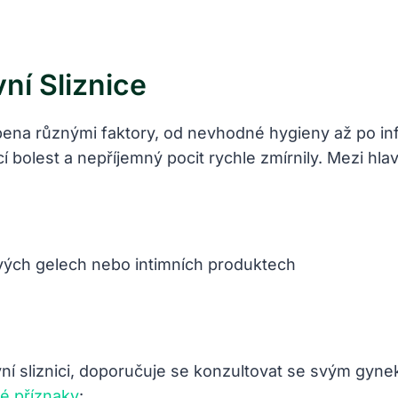
ní Sliznice
na různými faktory, od nevhodné hygieny až po infek
í bolest a nepříjemný pocit rychle zmírnily. Mezi hlavn
vých gelech nebo intimních produktech
 sliznici, doporučuje se konzultovat se svým gyne
é příznaky
: