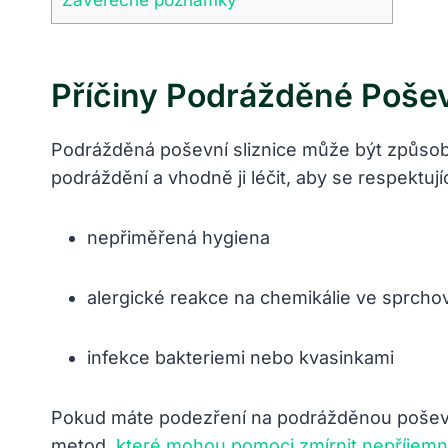
Příčiny Podrážděné Pošev
Podrážděná poševní sliznice může být způsobe
podráždění a vhodně ji léčit, aby se respektujíc
nepřiměřená hygiena
alergické reakce na chemikálie ve sprcho
infekce bakteriemi nebo kvasinkami
Pokud máte podezření na podrážděnou poševní
metod,
které mohou pomoci zmírnit nepříjemn