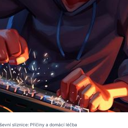
evní sliznice: Příčiny a domácí léčba