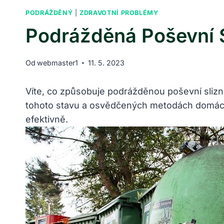
PODRÁŽDĚNÝ
|
ZDRAVOTNÍ PROBLÉMY
Podrážděná Poševní S
Od
webmaster1
11. 5. 2023
Víte, co způsobuje podrážděnou poševní slizni
tohoto stavu a osvědčených metodách domácí lé
efektivně.