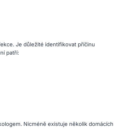
ce. Je důležité identifikovat příčinu
í patří:
kologem. Nicméně existuje několik domácích