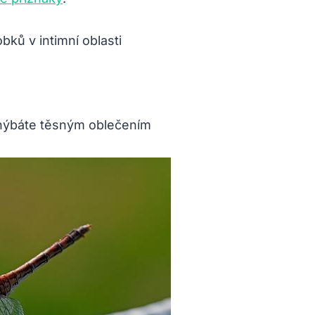
ků v intimní oblasti
vyhýbáte těsným oblečením