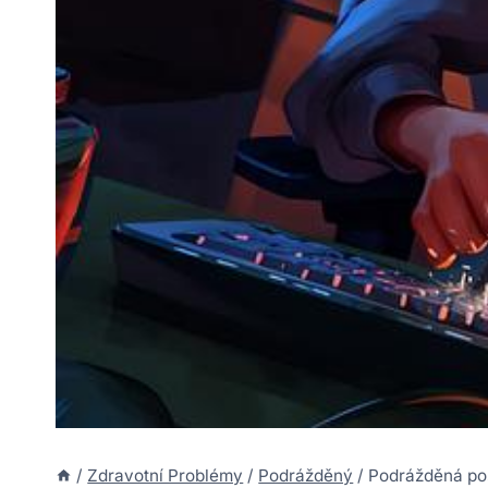
/
Zdravotní Problémy
/
Podrážděný
/
Podrážděná poš