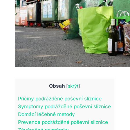
Obsah
[
skrýt
]
Příčiny podrážděné poševní sliznice
Symptomy podrážděné poševní sliznice
Domácí léčebné metody
Prevence podrážděné poševní sliznice
Závěrečné poznámky