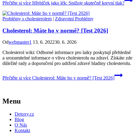
Přečtěte si více
Hřebíček jako lék: Snižuje skutečně krevní tlak?
Problémy s cholesterolem
|
Zdravotní Problémy
Cholesterol: Máte ho v normě? [Test 2026]
Od
webmaster1
13. 6. 2022
30. 6. 2026
Cholesterol wiki: Odborné informace pro laiky poskytují přehledné
a srozumitelné informace o vlivu cholesterolu na zdraví. Získáte zde
důležité rady a doporučení pro udržení zdravé hladiny cholesterolu.
Přečtěte si více
Cholesterol: Máte ho v normě? [Test 2026]
Menu
Detoxy.cz
Blog
O Nás
Kontakt