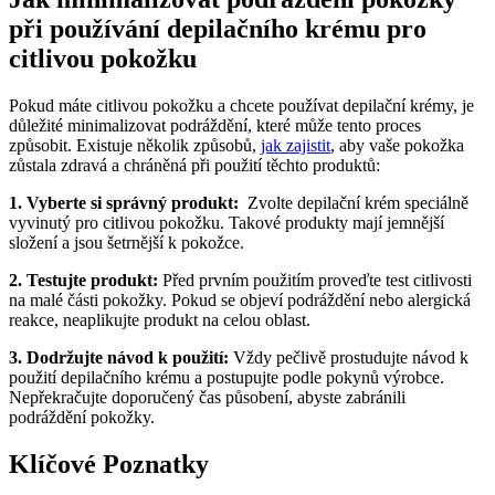
při používání depilačního krému pro
citlivou pokožku
Pokud máte citlivou pokožku a chcete používat depilační krémy, je
důležité minimalizovat podráždění, které může tento ‍proces
způsobit. Existuje několik způsobů,
jak zajistit
, aby vaše‌ pokožka
zůstala zdravá a chráněná při ‌použití těchto ⁤produktů:
1. Vyberte si správný produkt:
‍ Zvolte depilační krém speciálně
vyvinutý pro ‌citlivou pokožku. Takové produkty mají jemnější
složení a jsou šetrnější k pokožce.
2. ⁢Testujte ​produkt:
​Před prvním⁤ použitím proveďte test citlivosti
na malé části pokožky. Pokud se objeví ⁢podráždění nebo alergická
reakce, neaplikujte produkt na celou oblast.
3. Dodržujte návod k použití:
Vždy pečlivě ⁤prostudujte návod k
použití ‍depilačního krému a postupujte podle pokynů⁢ výrobce.
‍Nepřekračujte doporučený čas působení, abyste zabránili
podráždění pokožky.
Klíčové Poznatky