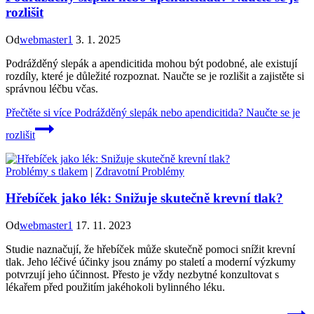
rozlišit
Od
webmaster1
3. 1. 2025
Podrážděný slepák a apendicitida mohou být podobné, ale existují
rozdíly, které je důležité rozpoznat. Naučte se je rozlišit a zajistěte si
správnou léčbu včas.
Přečtěte si více
Podrážděný slepák nebo apendicitida? Naučte se je
rozlišit
Problémy s tlakem
|
Zdravotní Problémy
Hřebíček jako lék: Snižuje skutečně krevní tlak?
Od
webmaster1
17. 11. 2023
Studie naznačují, že hřebíček může skutečně pomoci snížit krevní
tlak. Jeho léčivé účinky jsou známy po staletí a moderní výzkumy
potvrzují jeho účinnost. Přesto je vždy nezbytné konzultovat s
lékařem před použitím jakéhokoli bylinného léku.