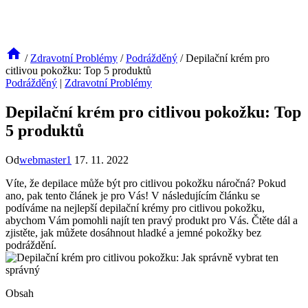
/
Zdravotní Problémy
/
Podrážděný
/
Depilační krém pro
citlivou pokožku: Top 5 produktů
Podrážděný
|
Zdravotní Problémy
Depilační krém pro citlivou pokožku: Top
5 produktů
Od
webmaster1
17. 11. 2022
Víte, že⁢ depilace může ⁣být pro citlivou pokožku náročná? Pokud
ano,⁣ pak tento článek je pro Vás!⁢ V následujícím článku se
podíváme na nejlepší depilační krémy​ pro citlivou pokožku,
abychom Vám pomohli najít ten pravý produkt pro Vás. ⁤Čtěte dál a
zjistěte, ‌jak můžete dosáhnout hladké‌ a jemné⁣ pokožky‍ bez
podráždění.
Obsah