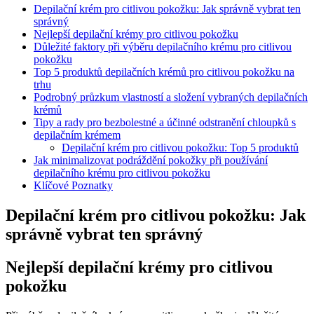
Depilační krém pro ⁣citlivou⁢ pokožku: Jak správně‍ vybrat ten
správný
Nejlepší depilační krémy pro citlivou pokožku
Důležité faktory při výběru depilačního krému pro⁣ citlivou
pokožku
Top 5 ⁤produktů depilačních krémů pro citlivou pokožku na
trhu
Podrobný průzkum⁢ vlastností a složení vybraných depilačních
krémů
Tipy a rady pro bezbolestné a účinné odstranění chloupků s
depilačním krémem
Depilační krém pro citlivou pokožku: Top 5 produktů
Jak minimalizovat podráždění pokožky při používání
depilačního krému pro citlivou pokožku
Klíčové Poznatky
Depilační krém pro ⁣citlivou⁢ pokožku: Jak
správně‍ vybrat ten správný
Nejlepší depilační krémy pro citlivou
pokožku