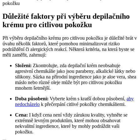
Důležité faktory při výběru depilačního
krému pro⁣ citlivou pokožku
Při výběru depilačního krému pro citlivou pokožku je důležité ⁢brát v
​úvahu několik faktorů, které pomohou minimalizovat riziko
podráždění‌ či alergických reakcí. Některá‌ kritéria, na která⁤ byste se
⁤měli zaměřit, zahrnují:
Složení:
Zkontrolujte, zda depilační krém neobsahuje
agresivní‍ chemikálie jako jsou parabeny, ⁢alkalické látky nebo
silikony. ​Sázka na přírodní ingredience jako je aloe vera, ⁤shea
máslo nebo‌ různé ⁢oleje může být pro citlivou ‌pokožku
mnohem šetrnější.
Doba působení:
Vyberte krém s kratší dobou působení,
aby
nedocházelo
k‌ přečerpání citlivé pokožky chemikáliemi.
Cena:
I když cena není vždy zárukou kvality, vyhněte se
extrémně levným produktům, které mohou obsahovat
nekvalitní ‌ingredience, ‌které by mohly podráždit vaši
⁢pokožku.