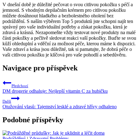
V⁤ dnešní době je důležité pečovat o​ svou citlivou ‌pokožku s péčí a
jemností. S vhodným depilačním krémem pro citlivou pokožku
můžete dosáhnout hladkého a bezbolestného ‍oholení bez
podráždění. S naším výběrem Top 5 produktů ​jste schopni najít ‌ten
správný pro vaše individuální potřeby a získat pokožku, která je‍
zdravá a krásná. Nezapomeňte vždy testovat nové produkty na malé
části pokožky a ⁢pečlivě sledovat reakci vaší pokožky.⁣ Buďte se⁢ svou
kůží ohleduplní a vděční za možnost péče, kterou ​máme k dispozici.
‍Vaše zdraví a krása jsou důležité,‍ tak si pamatujte, že dobrá péče o
vaši citlivou ⁣pokožku​ je klíčová pro vaše‌ pohodlí a sebedůvěru.
Navigace pro příspěvek
Předchozí
DM drogerie odhaluje: Nejlepší vitamin C za hubičku
Další
Otužování vlasů: Tajemství lesklé a zdravé hřívy odhaleno
Podobné příspěvky
Podrážděný
|
Zdravotní Problémy