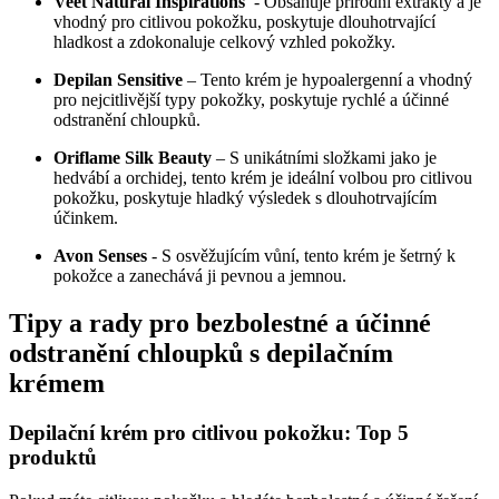
Veet Natural ⁤Inspirations
​ -‍ Obsahuje přírodní extrakty a je
vhodný pro citlivou⁤ pokožku,​ poskytuje dlouhotrvající
hladkost a​ zdokonaluje celkový vzhled pokožky.
Depilan ⁤Sensitive
– Tento krém je ⁣hypoalergenní a vhodný
pro nejcitlivější ⁣typy pokožky, poskytuje rychlé a účinné
odstranění chloupků.
Oriflame Silk Beauty
– S unikátními složkami jako je
hedvábí a orchidej, tento⁣ krém je ideální volbou pro citlivou
pokožku, poskytuje hladký výsledek ⁢s dlouhotrvajícím
účinkem.
Avon Senses
​- S osvěžujícím vůní, ⁤tento krém je šetrný k
pokožce a zanechává ji pevnou a jemnou.
Tipy a rady pro bezbolestné a účinné
odstranění chloupků s depilačním
krémem
Depilační krém pro citlivou pokožku: Top 5
produktů