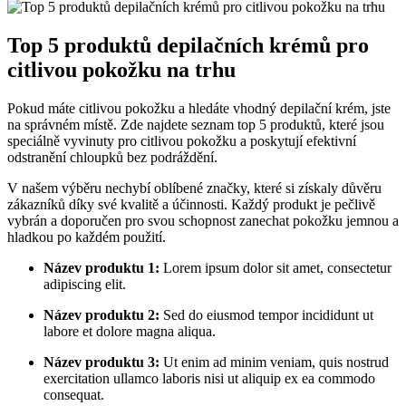
Top 5 ⁤produktů depilačních krémů pro
citlivou pokožku na trhu
Pokud máte citlivou pokožku a hledáte vhodný depilační krém, jste
na ⁤správném ⁢místě.​ Zde najdete seznam top 5‍ produktů, které jsou
⁣speciálně vyvinuty pro​ citlivou pokožku ⁤a poskytují efektivní
‌odstranění chloupků bez podráždění.
V našem​ výběru ⁢nechybí oblíbené⁣ značky, které‍ si získaly ‍důvěru
zákazníků díky své kvalitě a účinnosti. Každý produkt je pečlivě⁣
vybrán a doporučen pro svou schopnost ⁣zanechat pokožku jemnou a
hladkou po každém⁤ použití.
Název produktu ‌1:
Lorem ipsum dolor sit amet, ‍consectetur
adipiscing elit.
Název ⁣produktu 2:
Sed do eiusmod tempor incididunt​ ut‍
labore et dolore magna ‍aliqua.
Název ​produktu 3:
Ut ​enim ad minim ‌veniam, quis nostrud
exercitation ullamco laboris nisi ut aliquip ex ea commodo
consequat.