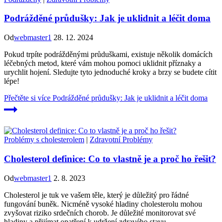
Podrážděné průdušky: Jak je uklidnit a léčit doma
Od
webmaster1
28. 12. 2024
Pokud trpíte podrážděnými průduškami, existuje několik domácích
léčebných metod, které vám mohou pomoci uklidnit příznaky a
urychlit hojení. Sledujte tyto jednoduché kroky a brzy se budete cítit
lépe!
Přečtěte si více
Podrážděné průdušky: Jak je uklidnit a léčit doma
Problémy s cholesterolem
|
Zdravotní Problémy
Cholesterol definice: Co to vlastně je a proč ho řešit?
Od
webmaster1
2. 8. 2023
Cholesterol je tuk ve vašem těle, který je důležitý pro řádné
fungování buněk. Nicméně vysoké hladiny cholesterolu mohou
zvyšovat riziko srdečních chorob. Je důležité monitorovat své
hladiny a přijímat opatření k udržení zdravého stavu.