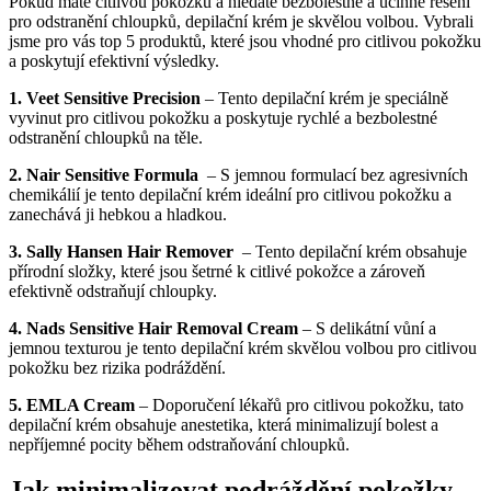
Pokud máte⁣ citlivou‍ pokožku‌ a hledáte bezbolestné a účinné řešení
pro odstranění chloupků, depilační ⁢krém ‍je skvělou‌ volbou. Vybrali
⁣jsme pro⁢ vás top 5 produktů, které jsou vhodné pro citlivou ⁣pokožku
a poskytují⁣ efektivní výsledky.
1. ​Veet Sensitive Precision
– Tento‍ depilační‌ krém je ⁣speciálně
vyvinut pro ‌citlivou pokožku a poskytuje‌ rychlé a bezbolestné⁣
odstranění chloupků na těle.
2. ⁣Nair Sensitive​ Formula
⁤ – S jemnou formulací bez agresivních
chemikálií⁢ je tento depilační krém ideální pro citlivou ‌pokožku a
⁢zanechává ji hebkou a hladkou.
3. Sally Hansen Hair‌ Remover
⁣ – ⁤Tento depilační krém obsahuje
‌přírodní složky, které jsou šetrné k citlivé pokožce a zároveň
efektivně odstraňují chloupky.
4. Nads Sensitive Hair Removal Cream
– S delikátní vůní a
jemnou texturou je tento depilační krém ⁣skvělou ⁣volbou pro citlivou
pokožku bez​ rizika podráždění.
5.​ EMLA Cream
– Doporučení lékařů pro citlivou pokožku, tato
⁤depilační⁢ krém obsahuje anestetika, která minimalizují ‍bolest ⁤a
nepříjemné pocity během odstraňování chloupků.
Jak minimalizovat podráždění pokožky