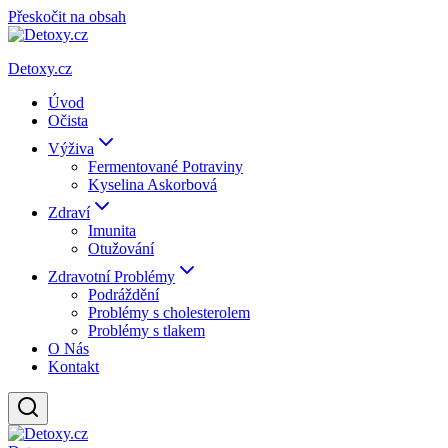
Přeskočit na obsah
Detoxy.cz
Úvod
Očista
Výživa
Fermentované Potraviny
Kyselina Askorbová
Zdraví
Imunita
Otužování
Zdravotní Problémy
Podráždění
Problémy s cholesterolem
Problémy s tlakem
O Nás
Kontakt