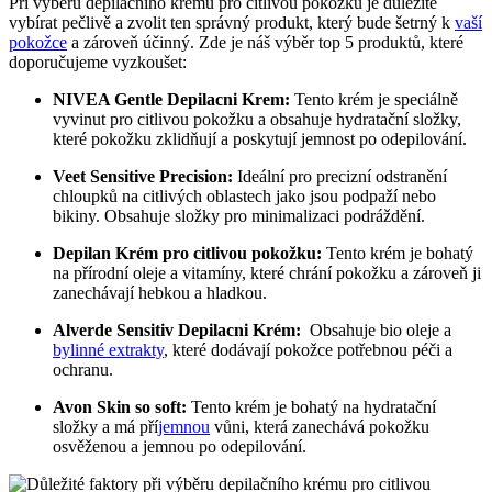
Při výběru ‍depilačního krému pro citlivou pokožku je důležité
vybírat pečlivě ⁢a zvolit ten ‌správný‌ produkt, ⁤který bude šetrný k
vaší
pokožce
a zároveň účinný. Zde je náš ⁤výběr top 5 produktů, které
doporučujeme ⁤vyzkoušet:
NIVEA ⁤Gentle Depilacni Krem:
Tento krém je speciálně
⁤vyvinut pro citlivou pokožku a obsahuje hydratační složky,
které pokožku zklidňují a poskytují jemnost po odepilování.
Veet ⁣Sensitive Precision:
Ideální​ pro precizní odstranění
chloupků na citlivých oblastech⁤ jako jsou podpaží nebo
bikiny. Obsahuje‌ složky pro minimalizaci podráždění.
Depilan Krém pro citlivou pokožku:
Tento krém je bohatý
na přírodní oleje a vitamíny,​ které chrání pokožku a zároveň ji
zanechávají hebkou a hladkou.
Alverde ⁢Sensitiv Depilacni⁣ Krém:
⁢ Obsahuje bio oleje a ​
bylinné extrakty
,‌ které dodávají pokožce potřebnou péči ⁣a
ochranu.
Avon Skin so soft:
Tento krém je bohatý na hydratační
složky a má pří
jemnou
vůni, ⁢která zanechává pokožku
osvěženou a jemnou po odepilování.