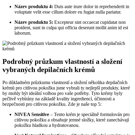
Název produktu⁣ 4:
Duis aute irure ‌dolor ‌in reprehenderit in
voluptate velit esse‍ cillum dolore eu fugiat‍ nulla⁢ pariatur.
Název ⁤produktu 5:
Excepteur sint occaecat cupidatat ‌non⁢
proident,‌ sunt in culpa qui officia deserunt mollit anim id est
laborum.
Podrobný průzkum⁢ vlastností a složení
vybraných depilačních krémů
Po důkladném průzkumu vlastností a složení několika ‌depilačních
krémů pro​ citlivou pokožku jsme vybrali ty nejlepší produkty, které
by mohly být ideální volbou pro vaše potřeby.‌ Tyto krémy byly
pečlivě vybírány ‌na⁢ základě kvality ingrediencí, účinnosti a
bezpečnosti pro citlivou pokožku. Zde je naše top 5:
NIVEA Sensitive
– Tento krém⁤ je speciálně formulován pro
citlivou pokožku a⁤ obsahuje ‌jemné‍ složky, které ⁢zanechávají
pokožku hladkou a hydratovanou.