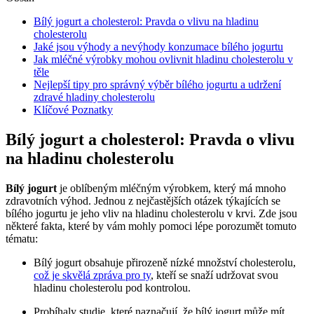
Bílý jogurt a cholesterol: Pravda o vlivu na hladinu
cholesterolu
Jaké jsou výhody a nevýhody konzumace bílého jogurtu
Jak mléčné výrobky mohou ovlivnit hladinu cholesterolu v
těle
Nejlepší tipy pro správný výběr bílého jogurtu a udržení
zdravé hladiny cholesterolu
Klíčové Poznatky
Bílý jogurt a cholesterol: Pravda o vlivu
na hladinu cholesterolu
Bílý jogurt
je oblíbeným mléčným výrobkem, který má mnoho
zdravotních výhod. Jednou z nejčastějších otázek týkajících se
bílého jogurtu je jeho vliv na hladinu cholesterolu v krvi. Zde jsou
některé fakta, které by vám mohly pomoci lépe porozumět tomuto
tématu:
Bílý jogurt obsahuje přirozeně nízké množství cholesterolu,
což je skvělá zpráva pro ty
, kteří se snaží udržovat svou
hladinu cholesterolu pod kontrolou.
Probíhaly studie, které naznačují, že bílý jogurt může mít