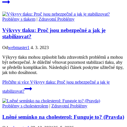
Problémy s tlakem
|
Zdravotní Problémy
Výkyvy tlaku: Proč jsou nebezpečné a jak je
stabilizovat?
Od
webmaster1
4. 3. 2023
Výkyvy tlaku mohou způsobit řadu zdravotních problémů a mohou
být nebezpečné. Je důležité věnovat pozornost stabilizaci tlaku, aby
se předešlo komplikacím. Následující článek poskytne užitečné tipy,
jak toho dosáhnout.
Přečtěte si více
Výkyvy tlaku: Proč jsou nebezpečné a jak je
stabilizovat?
Problémy s cholesterolem
|
Zdravotní Problémy
Lněné semínko na cholesterol: Funguje to? (Pravda)