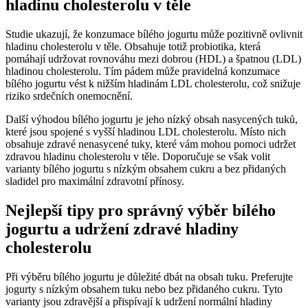
hladinu cholesterolu v těle
Studie ukazují, že konzumace bílého jogurtu může pozitivně ovlivnit
hladinu cholesterolu v těle. Obsahuje totiž probiotika, která
pomáhají udržovat rovnováhu mezi dobrou (HDL) a špatnou (LDL)
hladinou cholesterolu. Tím pádem může pravidelná konzumace
bílého jogurtu vést k nižším hladinám LDL cholesterolu, což snižuje
riziko srdečních onemocnění.
Další výhodou bílého jogurtu je jeho nízký obsah nasycených tuků,
které jsou spojené s vyšší hladinou LDL cholesterolu. Místo nich
obsahuje zdravé nenasycené tuky, které vám mohou pomoci udržet
zdravou hladinu cholesterolu v těle. Doporučuje se však volit
varianty bílého jogurtu s nízkým obsahem cukru a bez přidaných
sladidel pro maximální zdravotní přínosy.
Nejlepší tipy pro správný výběr bílého
jogurtu a udržení zdravé hladiny
cholesterolu
Při výběru bílého jogurtu je důležité dbát na obsah tuku. Preferujte
jogurty s nízkým obsahem tuku nebo bez přidaného cukru. Tyto
varianty jsou zdravější a přispívají k udržení normální hladiny