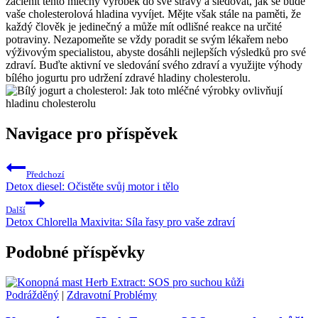
začlenit tento mléčný výrobek do své stravy a sledovat, jak se bude
vaše cholesterolová hladina vyvíjet. Mějte však stále na paměti, že
každý člověk je jedinečný a může mít odlišné reakce na určité
potraviny. Nezapomeňte se vždy poradit se svým lékařem nebo
výživovým specialistou, abyste dosáhli nejlepších výsledků pro své
zdraví. Buďte aktivní ve sledování svého zdraví a využijte výhody
bílého jogurtu pro udržení zdravé hladiny cholesterolu.
Navigace pro příspěvek
Předchozí
Detox diesel: Očistěte svůj motor i tělo
Další
Detox Chlorella Maxivita: Síla řasy pro vaše zdraví
Podobné příspěvky
Podrážděný
|
Zdravotní Problémy