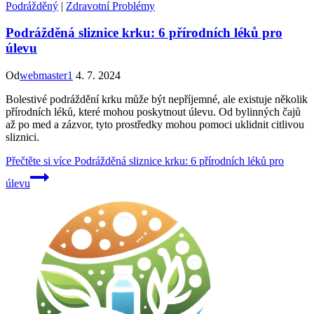
Podrážděný
|
Zdravotní Problémy
Podrážděná sliznice krku: 6 přírodních léků pro
úlevu
Od
webmaster1
4. 7. 2024
Bolestivé podráždění krku může být nepříjemné, ale existuje několik
přírodních léků, které mohou poskytnout úlevu. Od bylinných čajů
až po med a zázvor, tyto prostředky mohou pomoci uklidnit citlivou
sliznici.
Přečtěte si více
Podrážděná sliznice krku: 6 přírodních léků pro
úlevu