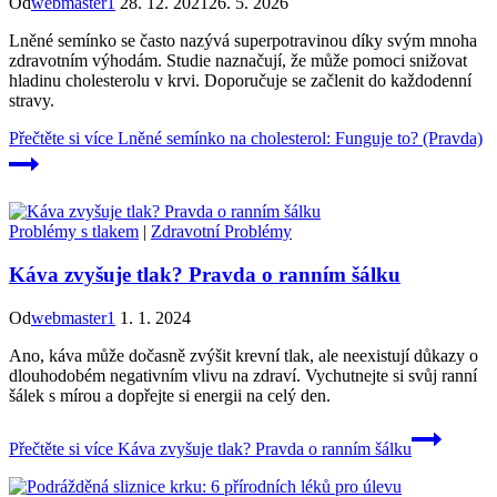
Od
webmaster1
28. 12. 2021
26. 5. 2026
Lněné semínko se často nazývá superpotravinou díky svým mnoha
zdravotním výhodám. Studie naznačují, že může pomoci snižovat
hladinu cholesterolu v krvi. Doporučuje se začlenit do každodenní
stravy.
Přečtěte si více
Lněné semínko na cholesterol: Funguje to? (Pravda)
Problémy s tlakem
|
Zdravotní Problémy
Káva zvyšuje tlak? Pravda o ranním šálku
Od
webmaster1
1. 1. 2024
Ano, káva může dočasně zvýšit krevní tlak, ale neexistují důkazy o
dlouhodobém negativním vlivu na zdraví. Vychutnejte si svůj ranní
šálek s mírou a dopřejte si energii na celý den.
Přečtěte si více
Káva zvyšuje tlak? Pravda o ranním šálku