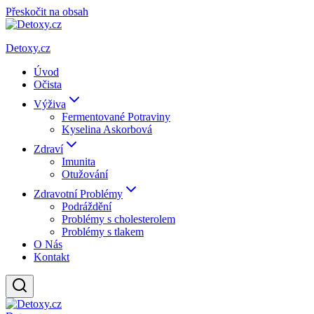
Přeskočit na obsah
Detoxy.cz
Úvod
Očista
Výživa
Fermentované Potraviny
Kyselina Askorbová
Zdraví
Imunita
Otužování
Zdravotní Problémy
Podráždění
Problémy s cholesterolem
Problémy s tlakem
O Nás
Kontakt