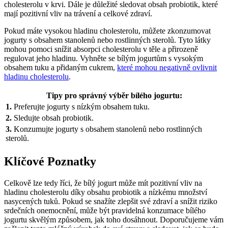
cholesterolu v krvi. Dále je důležité sledovat obsah probiotik, které
mají pozitivní vliv na trávení a celkové zdraví.
Pokud máte vysokou hladinu cholesterolu, můžete zkonzumovat
jogurty s obsahem stanolenů nebo rostlinných sterolů. Tyto látky
mohou pomoci snížit absorpci cholesterolu v těle a přirozeně
regulovat jeho hladinu. Vyhněte se bílým jogurtům s vysokým
obsahem tuku a přidaným cukrem,
které mohou negativně ovlivnit
hladinu cholesterolu
.
Tipy pro správný výběr bílého jogurtu:
1.
Preferujte jogurty s nízkým obsahem tuku.
2.
Sledujte obsah probiotik.
3.
Konzumujte jogurty s obsahem stanolenů nebo rostlinných
sterolů.
Klíčové Poznatky
Celkově lze tedy říci, že bílý jogurt může mít pozitivní vliv na
hladinu cholesterolu díky obsahu probiotik a nízkému množství
nasycených tuků. Pokud se snažíte zlepšit své zdraví a snížit riziko
srdečních onemocnění, může být pravidelná konzumace bílého
jogurtu skvělým způsobem, jak toho dosáhnout. Doporučujeme vám