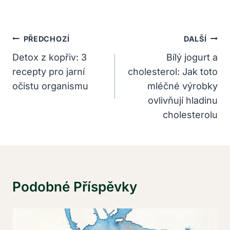
Navigace
PŘEDCHOZÍ
DALŠÍ
Pro
Detox z kopřiv: 3
Bílý jogurt a
recepty pro jarní
cholesterol: Jak toto
Příspěvek
očistu organismu
mléčné výrobky
ovlivňují hladinu
cholesterolu
Podobné Příspěvky