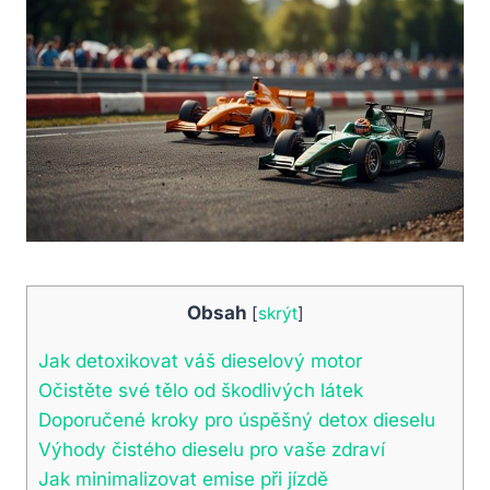
Obsah
[
skrýt
]
Jak detoxikovat váš dieselový motor
Očistěte své tělo od škodlivých látek
Doporučené kroky pro úspěšný detox dieselu
Výhody čistého dieselu pro vaše zdraví
Jak minimalizovat emise při jízdě