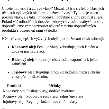
Chcete mít lesklé a zdravé vlasy? Možná už jste slyšeli o úžasných
účincích výživných olejů pro otužování vlasů. Tyto oleje nejen
posilují vlasy, ale také jim dodávají potřebné živiny pro růst a lesk.
Pokud váš odhodlání k dosažení zdravých vlasů nenabývá na síle,
doporučujeme vám vyzkoušet některé z těchto doporučených
produktů a pozorovat sami výsledky.
Některé z nejlepších výživných olejů pro otužování vlasů zahrnují:
Kokosový olej:
Posiluje vlasy, zabraňuje jejich lámání a
dodává jim hydrataci.
Ricinový olej:
Podporuje růst vlasů a napomáhá k jejich
zahuštění.
Jojobový olej:
Reguluje produkci kožního mazu a chrání
vlasy před poškozením.
Produkt
Účinky
Kokosový olej
Posiluje vlasy, dodává hydrataci
Ricinový olej
Podporuje růst vlasů, zahušťuje vlasy
Jojobový olej
Reguluje kožní maz, chrání vlasy