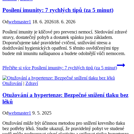
Posílení imunity: 7 rychlých tipů (za 5 minut)
Od
webmaster1
18. 6. 2026
18. 6. 2026
Posílení imunity je klíčové pro prevenci nemocí. Sledování zdravé
stravy, dostatečný pohyb a dostatek spánku jsou základem.
Doporučujeme také pravidelné cvičení, snižování stresu a
dodržování hygienických opatření. S těmito osvědčenými tipy
budete mít imunitu našlapanou a budete odolnější vůči nemocem.
Přečtěte si více
Posílení imunity: 7 rychlých tipů (za 5 minut)
Otužování
|
Zdraví
Otužování a hypertenze: Bezpečné snížení tlaku bez
léků
Od
webmaster1
9. 5. 2025
Otužování může být účinnou metodou pro snížení krevního tlaku
bez potřeby léků. Studie ukazují, že pravidelný pobyt ve studené
vodě může podporovat cévní elasticitu a snižovat riziko hypertenze.