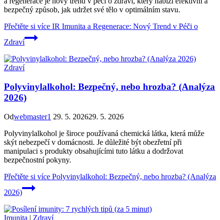
a regenerace je nový trend v péči o zdraví, který nabízí efektivní a
bezpečný způsob, jak udržet své tělo v optimálním stavu.
Přečtěte si více
IR Imunita a Regenerace: Nový Trend v Péči o
Zdraví
Zdraví
Polyvinylalkohol: Bezpečný, nebo hrozba? (Analýza
2026)
Od
webmaster1
29. 5. 2026
29. 5. 2026
Polyvinylalkohol je široce používaná chemická látka, která může
skýt nebezpečí v domácnosti. Je důležité být obezřetní při
manipulaci s produkty obsahujícími tuto látku a dodržovat
bezpečnostní pokyny.
Přečtěte si více
Polyvinylalkohol: Bezpečný, nebo hrozba? (Analýza
2026)
Imunita
|
Zdraví