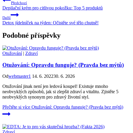
Předchozí
Depilační krém pro citlivou pokožku: Top 5 produktů
Další
Detox jídelníček na týden: Očistěte své tělo chutně!
Podobné příspěvky
Otužování
|
Zdraví
Otužování: Opravdu funguje? (Pravda bez mýtů)
Od
webmaster1
14. 6. 2022
30. 6. 2026
Otužování jinak není jen ledová koupel! Existuje mnoho
neobvyklých způsobů, jak si zlepšit zdraví a vitalitu. Zjistěte 5
neobvyklých synonym pro zdravý životní styl.
Přečtěte si více
Otužování: Opravdu funguje? (Pravda bez mýtů)
Zdraví