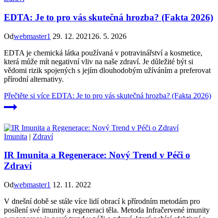
EDTA: Je to pro vás skutečná hrozba? (Fakta 2026)
Od
webmaster1
29. 12. 2021
26. 5. 2026
EDTA je chemická látka používaná v potravinářství a kosmetice,
která může mít negativní vliv na naše zdraví. Je důležité být si
vědomi rizik spojených s jejím dlouhodobým užíváním a preferovat
přírodní alternativy.
Přečtěte si více
EDTA: Je to pro vás skutečná hrozba? (Fakta 2026)
Imunita
|
Zdraví
IR Imunita a Regenerace: Nový Trend v Péči o
Zdraví
Od
webmaster1
12. 11. 2022
V dnešní době se stále více lidí obrací k přírodním metodám pro
posílení své imunity a regeneraci těla. Metoda Infračervené imunity