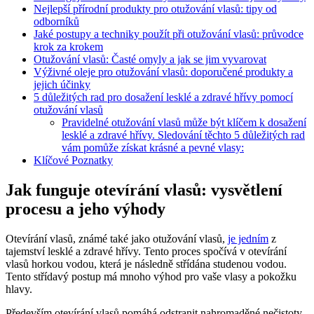
Nejlepší přírodní produkty pro otužování vlasů: tipy od
odborníků
Jaké postupy a techniky použít při otužování vlasů: průvodce
krok za krokem
Otužování vlasů: Časté omyly a jak se jim vyvarovat
Výživné oleje pro otužování vlasů: doporučené produkty a
jejich účinky
5 důležitých rad pro dosažení lesklé a zdravé hřívy pomocí
otužování vlasů
Pravidelné otužování vlasů může být klíčem k dosažení
lesklé a zdravé hřívy. Sledování těchto 5 důležitých rad
vám pomůže získat krásné a pevné vlasy:
Klíčové Poznatky
Jak funguje otevírání vlasů: vysvětlení
procesu a jeho výhody
Otevírání vlasů, známé také jako otužování vlasů,
je jedním
z
tajemství lesklé a zdravé hřívy. Tento proces spočívá v otevírání
vlasů horkou vodou, která je následně střídána studenou vodou.
Tento střídavý postup má mnoho výhod pro vaše vlasy a pokožku
hlavy.
Především otevírání vlasů pomáhá odstranit nahromaděné nečistoty,