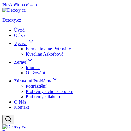
Přeskočit na obsah
Detoxy.cz
Úvod
Očista
Výživa
Fermentované Potraviny
Kyselina Askorbová
Zdraví
Imunita
Otužování
Zdravotní Problémy
Podráždění
Problémy s cholesterolem
Problémy s tlakem
O Nás
Kontakt