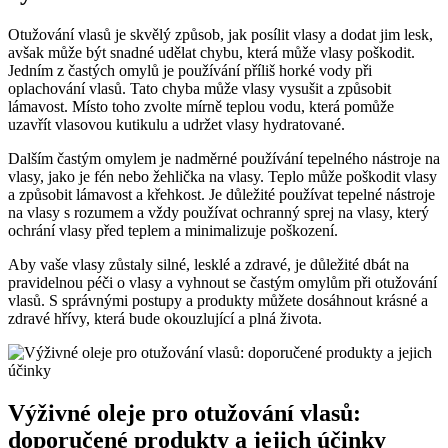
Otužování vlasů je skvělý způsob, jak posílit vlasy a dodat jim lesk,
avšak může být snadné udělat chybu, která může vlasy poškodit.
Jedním z častých omylů je používání příliš horké vody při
oplachování vlasů. Tato chyba může vlasy vysušit a způsobit
lámavost. Místo toho zvolte mírně teplou vodu, která pomůže
uzavřít vlasovou kutikulu a udržet vlasy hydratované.
Dalším častým omylem je nadměrné používání tepelného nástroje na
vlasy, jako je fén nebo žehlička na vlasy. Teplo může poškodit vlasy
a způsobit lámavost a křehkost. Je důležité používat tepelné nástroje
na vlasy s rozumem a vždy používat ochranný sprej na vlasy, který
ochrání vlasy před teplem a minimalizuje poškození.
Aby vaše vlasy zůstaly silné, lesklé a zdravé, je důležité dbát na
pravidelnou péči o vlasy a vyhnout se častým omylům při otužování
vlasů. S správnými postupy a produkty můžete dosáhnout krásné a
zdravé hřívy, která bude okouzlující a plná života.
Výživné oleje pro otužování vlasů:
doporučené produkty a jejich účinky