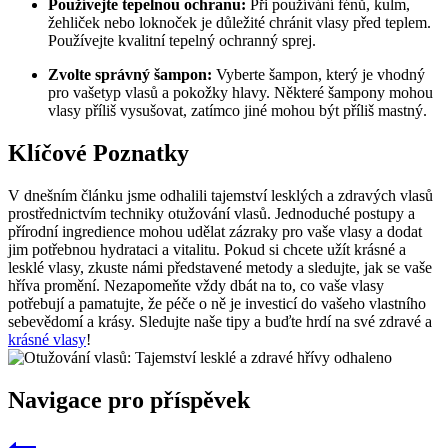
Používejte tepelnou ochranu:
Při používání fénů, kulm,
žehliček nebo loknoček je důležité chránit vlasy před teplem.
Používejte kvalitní tepelný ochranný sprej.
Zvolte správný šampon:
Vyberte šampon, který je vhodný
pro vašetyp vlasů a pokožky hlavy. Některé šampony mohou
vlasy příliš vysušovat, zatímco jiné mohou být příliš mastný.
Klíčové Poznatky
V dnešním článku jsme odhalili tajemství lesklých a zdravých vlasů
prostřednictvím techniky otužování vlasů. Jednoduché postupy a
přírodní ingredience mohou udělat zázraky pro vaše vlasy a dodat
jim potřebnou hydrataci a vitalitu. Pokud si chcete užít krásné a
lesklé vlasy, zkuste námi představené metody a sledujte, jak se vaše
hříva promění. Nezapomeňte vždy dbát na to, co vaše vlasy
potřebují a pamatujte, že péče o ně je investicí do vašeho vlastního
sebevědomí a krásy. Sledujte naše tipy a buďte hrdí na své zdravé a
krásné vlasy
!
Navigace pro příspěvek