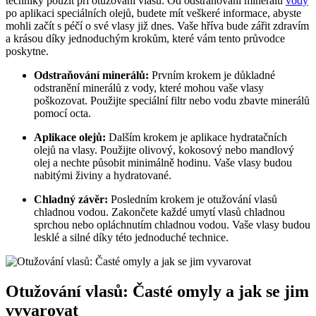
techniky použít při otužování vlasů. Od odstraňování minerálů
vody
po aplikaci speciálních olejů, budete mít veškeré informace, abyste
mohli začít s péčí o své vlasy již dnes. Vaše hříva bude zářit zdravím
a krásou díky jednoduchým krokům, které vám tento průvodce
poskytne.
Odstraňování minerálů:
Prvním krokem je důkladné
odstranění minerálů z vody, které mohou vaše vlasy
poškozovat. Použijte speciální filtr nebo vodu zbavte minerálů
pomocí octa.
Aplikace olejů:
Dalším krokem je aplikace hydratačních
olejů na vlasy. Použijte olivový, kokosový nebo mandlový
olej a nechte působit minimálně hodinu. Vaše vlasy budou
nabitými živiny a hydratované.
Chladný závěr:
Posledním krokem je otužování vlasů
chladnou vodou. Zakončete každé umytí vlasů chladnou
sprchou nebo opláchnutím chladnou vodou. Vaše vlasy budou
lesklé a silné díky této jednoduché technice.
Otužování vlasů: Časté omyly a jak se jim
vyvarovat