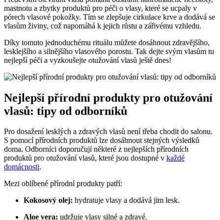
mastnotu a zbytky produktů pro péči o vlasy, které se ucpaly v
pórech vlasové pokožky. Tím se zlepšuje cirkulace krve a dodává se
vlasům živiny, což napomáhá k jejich růstu a zářivému vzhledu.
Díky tomuto jednoduchému rituálu můžete dosáhnout zdravějšího,
lesklejšího a silnějšího vlasového porostu. Tak dejte svým vlasům tu
nejlepší péči a vyzkoušejte otužování vlasů ještě dnes!
Nejlepší přírodní produkty pro otužování
vlasů: tipy od odborníků
Pro dosažení lesklých a zdravých vlasů není třeba chodit do salonu.
S pomocí přírodních produktů lze dosáhnout stejných výsledků
doma. Odborníci doporučují některé z nejlepších přírodních
produktů pro otužování vlasů, které jsou dostupné v
každé
domácnosti
.
Mezi oblíbené přírodní produkty patří:
Kokosový olej:
hydratuje vlasy a dodává jim lesk.
Aloe vera:
udržuje vlasy silné a zdravé.