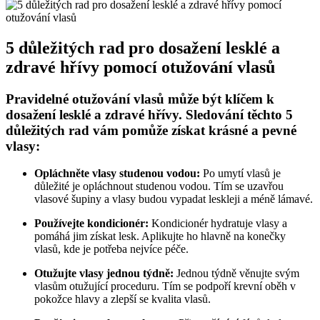
5 důležitých rad pro dosažení lesklé a
zdravé hřívy pomocí otužování vlasů
Pravidelné otužování vlasů může být klíčem k
dosažení lesklé a zdravé hřívy. Sledování těchto 5
důležitých rad vám pomůže získat krásné a pevné
vlasy:
Opláchněte vlasy studenou vodou:
Po umytí vlasů je
důležité je opláchnout studenou vodou. Tím se uzavřou
vlasové šupiny a vlasy budou vypadat leskleji a méně lámavé.
Používejte kondicionér:
Kondicionér hydratuje vlasy a
pomáhá jim získat lesk. Aplikujte ho hlavně na konečky
vlasů, kde je potřeba nejvíce péče.
Otužujte vlasy jednou týdně:
Jednou týdně věnujte svým
vlasům otužující proceduru. Tím se podpoří krevní oběh v
pokožce hlavy a zlepší se kvalita vlasů.