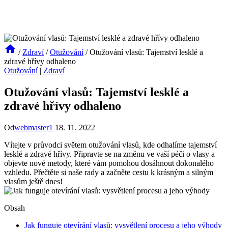
/
Zdraví
/
Otužování
/
Otužování vlasů: Tajemství lesklé a
zdravé hřívy odhaleno
Otužování
|
Zdraví
Otužování vlasů: Tajemství lesklé a
zdravé hřívy odhaleno
Od
webmaster1
18. 11. 2022
Vítejte v průvodci světem otužování vlasů, kde odhalíme tajemství
lesklé a zdravé hřívy. Připravte se na změnu ve vaší péči o vlasy a
objevte nové metody, které vám pomohou dosáhnout dokonalého
vzhledu. Přečtěte si naše rady a začněte cestu k krásným a silným
vlasům ještě dnes!
Obsah
Jak funguje otevírání vlasů: vysvětlení procesu a jeho výhody