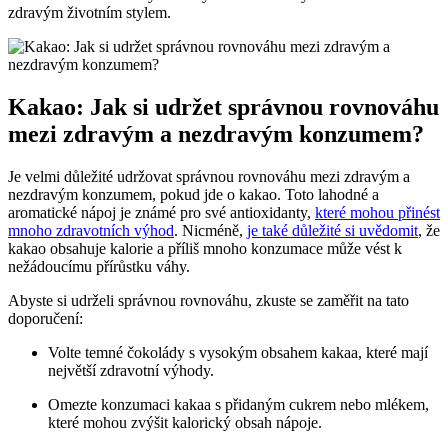
zdravým životním stylem.
Kakao: Jak si udržet správnou rovnováhu
mezi zdravým a nezdravým konzumem?
Je velmi důležité udržovat správnou rovnováhu mezi zdravým a
nezdravým konzumem, pokud jde o kakao. Toto lahodné a
aromatické nápoj je známé pro své antioxidanty,
které mohou přinést
mnoho zdravotních výhod
. Nicméně,
je také důležité si uvědomit
, že
kakao obsahuje kalorie a příliš mnoho konzumace může vést k
nežádoucímu přírůstku váhy.
Abyste si udrželi správnou rovnováhu, zkuste se zaměřit na tato
doporučení:
Volte temné čokolády s vysokým obsahem kakaa, které mají
největší zdravotní výhody.
Omezte konzumaci kakaa s přidaným cukrem nebo mlékem,
které mohou zvýšit kalorický obsah nápoje.