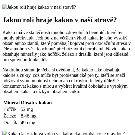
Jakou roli hraje kakao v naší stravě?
Kakao má ve skutečnosti mnoho zdravotních benefitů, které by
mohly překvapit. Jednou z největších výhod kakaa je jeho vysoký
obsah antioxidantů, které pomáhají bojovat proti oxidačním stresu v
těle a mohou vést k ochraně před různými chorobami. Navíc kakao
obsahuje minerály jako hořčík, železo a draslík, které jsou důležité
pro správnou funkci těla.
Na druhou stranu je třeba si uvědomit, že kakao také obsahuje
kalorie a cukry, což může být problematické pro ty, kteří se snaží
udržovat svou hmotnost nebo mají cukrovku. Je tedy důležité
konzumovat kakao s mírou a vybírat kvalitní čokoládu s vysokým
obsahem kakaa a nízkým obsahem cukru.
Minerál
Obsah v kakau
Hořčík
52 mg
Železo
8,46 mg
Draslík
495 mg