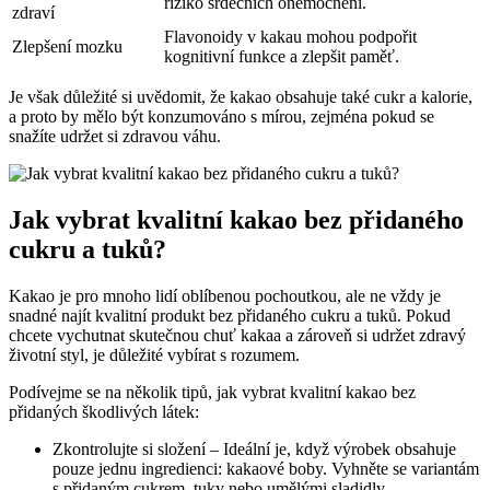
riziko srdečních onemocnění.
zdraví
Flavonoidy v kakau mohou podpořit
Zlepšení mozku
kognitivní funkce a zlepšit paměť.
Je však důležité si uvědomit, že kakao obsahuje také cukr a kalorie,
a proto by mělo být konzumováno s mírou, zejména pokud se
snažíte udržet si zdravou váhu.
Jak vybrat kvalitní kakao bez přidaného
cukru a tuků?
Kakao je pro mnoho lidí oblíbenou pochoutkou, ale ne vždy je
snadné najít kvalitní produkt bez přidaného cukru a tuků. Pokud
chcete vychutnat skutečnou chuť kakaa a zároveň si udržet zdravý
životní styl, je důležité vybírat s rozumem.
Podívejme se na několik tipů, jak vybrat kvalitní kakao bez
přidaných škodlivých látek:
Zkontrolujte si složení – Ideální je, když výrobek obsahuje
pouze jednu ingredienci: kakaové boby. Vyhněte se variantám
s přidaným cukrem, tuky nebo umělými sladidly.