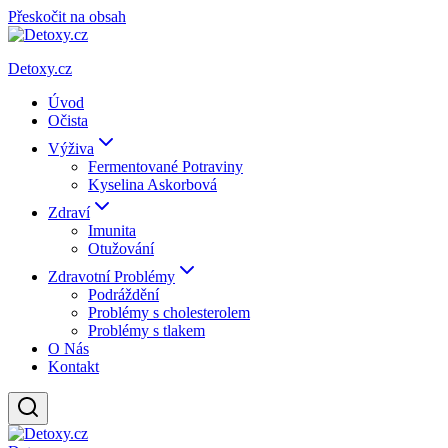
Přeskočit na obsah
Detoxy.cz
Úvod
Očista
Výživa
Fermentované Potraviny
Kyselina Askorbová
Zdraví
Imunita
Otužování
Zdravotní Problémy
Podráždění
Problémy s cholesterolem
Problémy s tlakem
O Nás
Kontakt