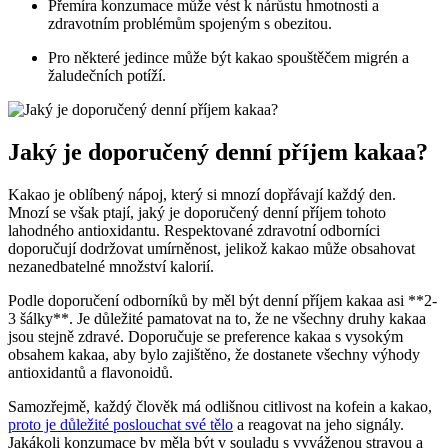
Přemíra konzumace může vést k nárůstu hmotnosti a
zdravotním problémům spojeným s obezitou.
Pro některé jedince může být kakao spouštěčem migrén a
žaludečních potíží.
Jaký je doporučený denní příjem kakaa?
Kakao je oblíbený nápoj, který si mnozí dopřávají každý den.
Mnozí se však ptají, jaký je doporučený denní příjem tohoto
lahodného antioxidantu. Respektované zdravotní odborníci
doporučují dodržovat umírněnost, jelikož kakao může obsahovat
nezanedbatelné množství kalorií.
Podle doporučení odborníků by měl být denní příjem kakaa asi **2-
3 šálky**. Je důležité pamatovat na to, že ne všechny druhy kakaa
jsou stejně zdravé. Doporučuje se preference kakaa s vysokým
obsahem kakaa, aby bylo zajištěno, že dostanete všechny výhody
antioxidantů a flavonoidů.
Samozřejmě, každý člověk má odlišnou citlivost na kofein a kakao,
proto je důležité poslouchat své tělo
a reagovat na jeho signály.
Jakákoli konzumace by měla být v souladu s vyváženou stravou a