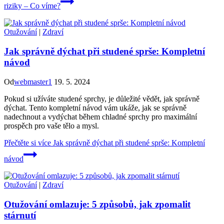
riziky – Co víme?
Otužování
|
Zdraví
Jak správně dýchat při studené sprše: Kompletní
návod
Od
webmaster1
19. 5. 2024
Pokud si užíváte studené sprchy, je důležité vědět, jak správně
dýchat. Tento kompletní návod vám ukáže, jak se správně
nadechnout a vydýchat během chladné sprchy pro maximální
prospěch pro vaše tělo a mysl.
Přečtěte si více
Jak správně dýchat při studené sprše: Kompletní
návod
Otužování
|
Zdraví
Otužování omlazuje: 5 způsobů, jak zpomalit
stárnutí