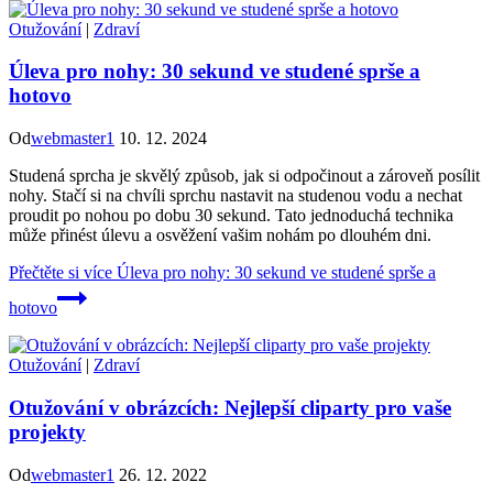
Otužování
|
Zdraví
Úleva pro nohy: 30 sekund ve studené sprše a
hotovo
Od
webmaster1
10. 12. 2024
Studená sprcha je skvělý způsob, jak si odpočinout a zároveň posílit
nohy. Stačí si na chvíli sprchu nastavit na studenou vodu a nechat
proudit po nohou po dobu 30 sekund. Tato jednoduchá technika
může přinést úlevu a osvěžení vašim nohám po dlouhém dni.
Přečtěte si více
Úleva pro nohy: 30 sekund ve studené sprše a
hotovo
Otužování
|
Zdraví
Otužování v obrázcích: Nejlepší cliparty pro vaše
projekty
Od
webmaster1
26. 12. 2022