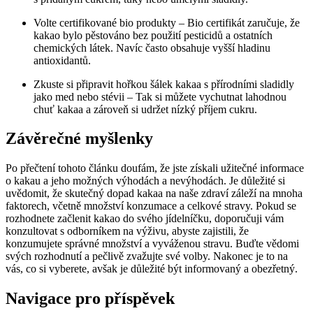
Volte certifikované bio produkty – Bio certifikát zaručuje, že
kakao bylo pěstováno bez použití pesticidů a ostatních
chemických látek. Navíc často obsahuje vyšší hladinu
antioxidantů.
Zkuste si připravit hořkou šálek kakaa s přírodními sladidly
jako med nebo stévii – Tak si můžete vychutnat lahodnou
chuť kakaa a zároveň si udržet nízký příjem cukru.
Závěrečné myšlenky
Po přečtení tohoto článku doufám, že jste získali užitečné informace
o kakau a jeho možných výhodách a nevýhodách. Je důležité si
uvědomit, že skutečný dopad kakaa na naše zdraví záleží na mnoha
faktorech, včetně množství konzumace a celkové stravy. Pokud se
rozhodnete začlenit kakao do svého jídelníčku, doporučuji vám
konzultovat s odborníkem na výživu, abyste zajistili, že
konzumujete správné množství a vyváženou stravu. Buďte vědomi
svých rozhodnutí a pečlivě zvažujte své volby. Nakonec je to na
vás, co si vyberete, avšak je důležité být informovaný a obezřetný.
Navigace pro příspěvek