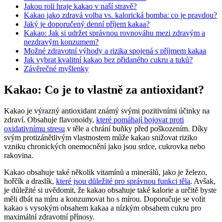
Jakou roli hraje kakao v naší stravě?
Kakao jako zdravá volba vs. kalorická bomba: co je pravdou?
Jaký je doporučený denní příjem kakaa?
Kakao: Jak si udržet správnou rovnováhu mezi zdravým a
nezdravým konzumem?
Možné zdravotní výhody a rizika spojená s příjmem kakaa
Jak vybrat kvalitní kakao bez přidaného cukru a tuků?
Závěrečné myšlenky
Kakao: Co je to vlastně za antioxidant?
Kakao je výrazný antioxidant známý svými pozitivními účinky na
zdraví. Obsahuje flavonoidy,
které pomáhají bojovat proti
oxidativnímu stresu
v těle a chrání buňky před poškozením. Díky
svým protizánětlivým vlastnostem může kakao snižovat riziko
vzniku chronických onemocnění jako jsou srdce, cukrovka nebo
rakovina.
Kakao obsahuje také několik vitamínů a minerálů, jako je železo,
hořčík a draslík,
které jsou důležité pro správnou funkci těla
. Avšak,
je důležité si uvědomit, že kakao obsahuje také kalorie a určitě byste
měli dbát na míru a konzumovat ho s mírou. Doporučuje se volit
kakao s vysokým obsahem kakaa a nízkým obsahem cukru pro
maximální zdravotní přínosy.