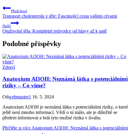
Předchozí
Transport cholesterolu v těle: Fascinující cesta vašimi cévami
Další
Otužování těla: Kompletní průvodce od hlavy až k patě
Podobné příspěvky
Zdraví
Anatoxium Al3OH: Neznámá látka s potenciálními
riziky – Co víme?
Od
webmaster1
16. 5. 2024
Anatoxium Al3OH je neznámá látka s potenciálními riziky, o které
ještě není mnoho informací. Vědí o ní málo, ale je důležité se
předem informovat a brát tyto možné rizika v úvahu.
Přečtěte si více
Anatoxium Al3OH: Neznámá látka s potenciálními