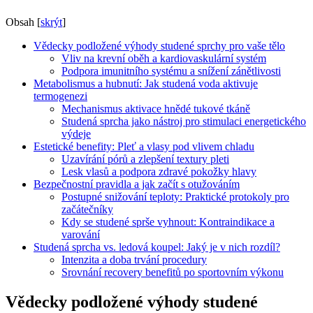
Obsah
[
skrýt
]
Vědecky podložené výhody studené sprchy pro vaše tělo
Vliv na krevní oběh a kardiovaskulární systém
Podpora imunitního systému a snížení zánětlivosti
Metabolismus a hubnutí: Jak studená voda aktivuje
termogenezi
Mechanismus aktivace hnědé tukové tkáně
Studená sprcha jako nástroj pro stimulaci energetického
výdeje
Estetické benefity: Pleť a vlasy pod vlivem chladu
Uzavírání pórů a zlepšení textury pleti
Lesk vlasů a podpora zdravé pokožky hlavy
Bezpečnostní pravidla a jak začít s otužováním
Postupné snižování teploty: Praktické protokoly pro
začátečníky
Kdy se studené sprše vyhnout: Kontraindikace a
varování
Studená sprcha vs. ledová koupel: Jaký je v nich rozdíl?
Intenzita a doba trvání procedury
Srovnání recovery benefitů po sportovním výkonu
Vědecky podložené výhody studené