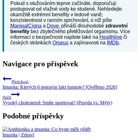
Pokud s otužováním teprve začínáte, doporučuji
postupovat od vlažné vody ke studené. Nehledejte
okamžitě extrémní benefity v ledové vaně;
konzistentnost v ranním sprchování, o níž píše
ManipalCigna
a
Dove
, přináší dlouhodobé
zdravotní
benefity
bez zbytečného přetěžování organismu. Více
informací o bezpečnosti najdete také na
Healthline
či
českých stránkách
Orseus
a zajímavosti na
IMDb
.
Navigace pro příspěvek
Předchozí
Imunita: Kterých 6 potravin fakt funguje? [Ověřeno 2026]
Další
Vysoký cholesterol: Smíte sportovat? (Pravda vs. Mýty)
Podobné příspěvky
Imunita
|
Zdraví