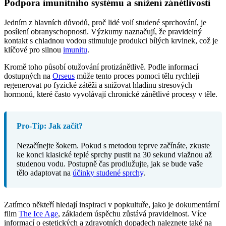
Podpora imunitního systému a snížení zánětlivosti
Jedním z hlavních důvodů, proč lidé volí studené sprchování, je
posílení obranyschopnosti. Výzkumy naznačují, že pravidelný
kontakt s chladnou vodou stimuluje produkci bílých krvinek, což je
klíčové pro silnou
imunitu
.
Kromě toho působí otužování protizánětlivě. Podle informací
dostupných na
Orseus
může tento proces pomoci tělu rychleji
regenerovat po fyzické zátěži a snižovat hladinu stresových
hormonů, které často vyvolávají chronické zánětlivé procesy v těle.
Pro-Tip: Jak začít?
Nezačínejte šokem. Pokud s metodou teprve začínáte, zkuste
ke konci klasické teplé sprchy pustit na 30 sekund vlažnou až
studenou vodu. Postupně čas prodlužujte, jak se bude vaše
tělo adaptovat na
účinky studené sprchy
.
Zatímco někteří hledají inspiraci v popkultuře, jako je dokumentární
film
The Ice Age
, základem úspěchu zůstává pravidelnost. Více
informací o estetických a zdravotních dopadech naleznete také na