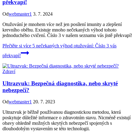
překvapí!
Od
webmaster1
3. 7. 2024
Otužování je mnohem více než jen posílení imunity a zlepšení
krevního oběhu. Existuje mnoho nečekaných výhod tohoto
jednoduchého cvičení. Číslo 3 v našem seznamu vás jistě překvapí!
Přečtěte si více
5 nečekaných výhod otužování: Číslo 3 vás
překvapí!
Zdraví
Ultrazvuk: Bezpečná diagnostika, nebo skryté
nebezpečí?
Od
webmaster1
20. 7. 2023
Ultrazvuk je běžně používanou diagnostickou metodou, která
poskytuje důležité informace o zdravotním stavu. Nicméně existují
obavy ohledně možných skrytých nebezpečí spojených s
dlouhodobým vystavením se této technologii.