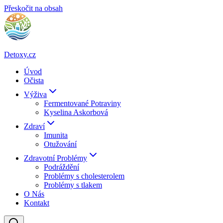
Přeskočit na obsah
Detoxy.cz
Úvod
Očista
Výživa
Fermentované Potraviny
Kyselina Askorbová
Zdraví
Imunita
Otužování
Zdravotní Problémy
Podráždění
Problémy s cholesterolem
Problémy s tlakem
O Nás
Kontakt