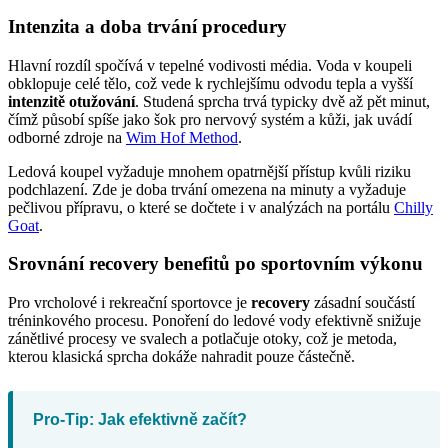
Intenzita a doba trvání procedury
Hlavní rozdíl spočívá v tepelné vodivosti média. Voda v koupeli
obklopuje celé tělo, což vede k rychlejšímu odvodu tepla a vyšší
intenzitě otužování
. Studená sprcha trvá typicky dvě až pět minut,
čímž působí spíše jako šok pro nervový systém a kůži, jak uvádí
odborné zdroje na
Wim Hof Method
.
Ledová koupel vyžaduje mnohem opatrnější přístup kvůli riziku
podchlazení. Zde je doba trvání omezena na minuty a vyžaduje
pečlivou přípravu, o které se dočtete i v analýzách na portálu
Chilly
Goat
.
Srovnání recovery benefitů po sportovním výkonu
Pro vrcholové i rekreační sportovce je
recovery
zásadní součástí
tréninkového procesu. Ponoření do ledové vody efektivně snižuje
zánětlivé procesy ve svalech a potlačuje otoky, což je metoda,
kterou klasická sprcha dokáže nahradit pouze částečně.
Pro-Tip: Jak efektivně začít?