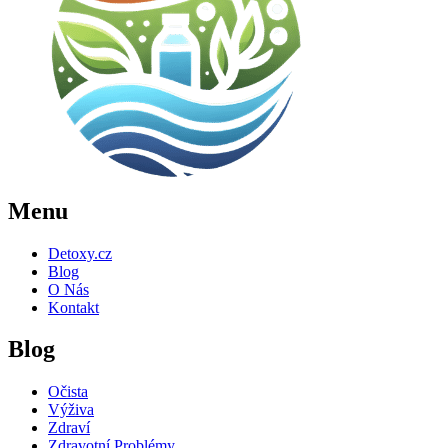
Menu
Detoxy.cz
Blog
O Nás
Kontakt
Blog
Očista
Výživa
Zdraví
Zdravotní Problémy