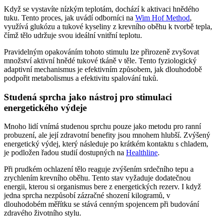
Když se vystavíte nízkým teplotám, dochází k aktivaci hnědého
tuku. Tento proces, jak uvádí odborníci na
Wim Hof Method
,
využívá glukózu a tukové kyseliny z krevního oběhu k tvorbě tepla,
čímž tělo udržuje svou ideální vnitřní teplotu.
Pravidelným opakováním tohoto stimulu lze přirozeně zvyšovat
množství aktivní hnědé tukové tkáně v těle. Tento fyziologický
adaptivní mechanismus je efektivním způsobem, jak dlouhodobě
podpořit metabolismus a efektivitu spalování tuků.
Studená sprcha jako nástroj pro stimulaci
energetického výdeje
Mnoho lidí vnímá studenou sprchu pouze jako metodu pro ranní
probuzení, ale její zdravotní benefity jsou mnohem hlubší. Zvýšený
energetický výdej, který následuje po krátkém kontaktu s chladem,
je podložen řadou studií dostupných na
Healthline
.
Při prudkém ochlazení tělo reaguje zvýšením srdečního tepu a
zrychlením krevního oběhu. Tento stav vyžaduje dodatečnou
energii, kterou si organismus bere z energetických rezerv. I když
jedna sprcha nezpůsobí zázračné shození kilogramů, v
dlouhodobém měřítku se stává cenným spojencem při budování
zdravého životního stylu.