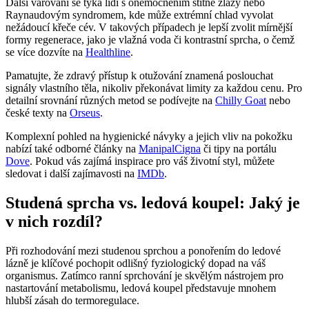
Další varování se týká lidí s onemocněním štítné žlázy nebo
Raynaudovým syndromem, kde může extrémní chlad vyvolat
nežádoucí křeče cév. V takových případech je lepší zvolit mírnější
formy regenerace, jako je vlažná voda či kontrastní sprcha, o čemž
se více dozvíte na
Healthline
.
Pamatujte, že zdravý přístup k otužování znamená poslouchat
signály vlastního těla, nikoliv překonávat limity za každou cenu. Pro
detailní srovnání různých metod se podívejte na
Chilly Goat
nebo
české texty na
Orseus
.
Komplexní pohled na hygienické návyky a jejich vliv na pokožku
nabízí také odborné články na
ManipalCigna
či tipy na portálu
Dove
. Pokud vás zajímá inspirace pro váš životní styl, můžete
sledovat i další zajímavosti na
IMDb
.
Studená sprcha vs. ledová koupel: Jaký je
v nich rozdíl?
Při rozhodování mezi studenou sprchou a ponořením do ledové
lázně je klíčové pochopit odlišný fyziologický dopad na váš
organismus. Zatímco ranní sprchování je skvělým nástrojem pro
nastartování metabolismu, ledová koupel představuje mnohem
hlubší zásah do termoregulace.