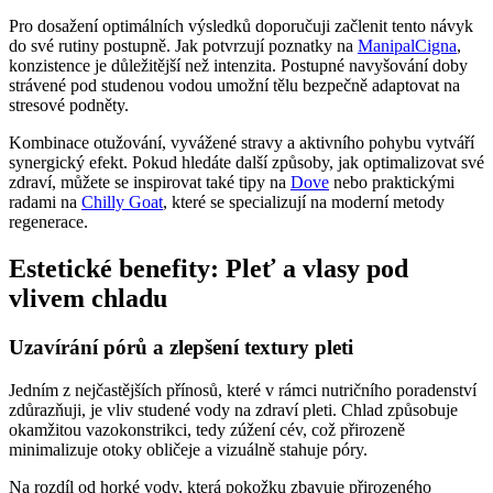
Pro dosažení optimálních výsledků doporučuji začlenit tento návyk
do své rutiny postupně. Jak potvrzují poznatky na
ManipalCigna
,
konzistence je důležitější než intenzita. Postupné navyšování doby
strávené pod studenou vodou umožní tělu bezpečně adaptovat na
stresové podněty.
Kombinace otužování, vyvážené stravy a aktivního pohybu vytváří
synergický efekt. Pokud hledáte další způsoby, jak optimalizovat své
zdraví, můžete se inspirovat také tipy na
Dove
nebo praktickými
radami na
Chilly Goat
, které se specializují na moderní metody
regenerace.
Estetické benefity: Pleť a vlasy pod
vlivem chladu
Uzavírání pórů a zlepšení textury pleti
Jedním z nejčastějších přínosů, které v rámci nutričního poradenství
zdůrazňuji, je vliv studené vody na zdraví pleti. Chlad způsobuje
okamžitou vazokonstrikci, tedy zúžení cév, což přirozeně
minimalizuje otoky obličeje a vizuálně stahuje póry.
Na rozdíl od horké vody, která pokožku zbavuje přirozeného