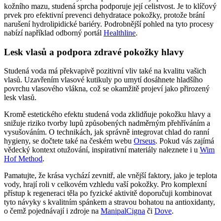
kožního mazu, studená sprcha podporuje její celistvost. Je to klíčový
prvek pro efektivní prevenci dehydratace pokožky, protože brání
narušení hydrolipidické bariéry. Podrobnější pohled na tyto procesy
nabízí například odborný portál
Healthline
.
Lesk vlasů a podpora zdravé pokožky hlavy
Studená voda má překvapivě pozitivní vliv také na kvalitu vašich
vlasů. Uzavřením vlasové kutikuly po umytí dosáhnete hladšího
povrchu vlasového vlákna, což se okamžitě projeví jako přirozený
lesk vlasů.
Kromě estetického efektu studená voda zklidňuje pokožku hlavy a
snižuje riziko tvorby lupů způsobených nadměrným přehříváním a
vysušováním. O technikách, jak správně integrovat chlad do ranní
hygieny, se dočtete také na českém webu
Orseus
. Pokud vás zajímá
vědecký kontext otužování, inspirativní materiály naleznete i u
Wim
Hof Method
.
Pamatujte, že krása vychází zevnitř, ale vnější faktory, jako je teplota
vody, hrají roli v celkovém vzhledu vaší pokožky. Pro komplexní
přístup k regeneraci těla po fyzické aktivitě doporučuji kombinovat
tyto návyky s kvalitním spánkem a stravou bohatou na antioxidanty,
o čemž pojednávají i zdroje na
ManipalCigna
či
Dove
.