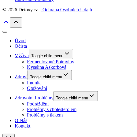
© 2026 Detoxy.cz |
Ochrana Osobních Údajů
Úvod
Očista
Výživa
Toggle child menu
Fermentované Potraviny
Kyselina Askorbová
Zdraví
Toggle child menu
Imunita
Otužování
Zdravotní Problémy
Toggle child menu
Podráždění
Problémy s cholesterolem
Problémy s tlakem
O Nás
Kontakt