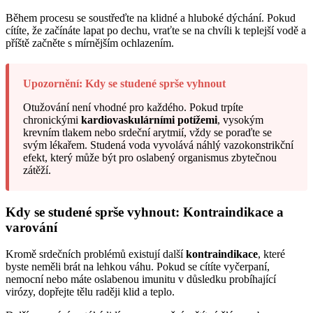
Během procesu se soustřeďte na klidné a hluboké dýchání. Pokud
cítíte, že začínáte lapat po dechu, vraťte se na chvíli k teplejší vodě a
příště začněte s mírnějším ochlazením.
Upozornění: Kdy se studené sprše vyhnout
Otužování není vhodné pro každého. Pokud trpíte
chronickými
kardiovaskulárními potížemi
, vysokým
krevním tlakem nebo srdeční arytmií, vždy se poraďte se
svým lékařem. Studená voda vyvolává náhlý vazokonstrikční
efekt, který může být pro oslabený organismus zbytečnou
zátěží.
Kdy se studené sprše vyhnout: Kontraindikace a
varování
Kromě srdečních problémů existují další
kontraindikace
, které
byste neměli brát na lehkou váhu. Pokud se cítíte vyčerpaní,
nemocní nebo máte oslabenou imunitu v důsledku probíhající
virózy, dopřejte tělu raději klid a teplo.