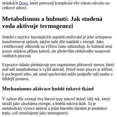
stránkách
Dove
, které potvrzují komplexní vliv tohoto návyku na
celkové zdraví.
Metabolismus a hubnutí: Jak studená
voda aktivuje termogenezi
Jedním z nejvíce fascinujících aspektů otužování je jeho schopnost
transformovat způsob, jakým naše tělo nakládá s energií. Jako
certifikovaný odborník na výživu často zdůrazňuji, že hubnutí není
pouze otázkou příjmu kalorií, ale především efektivního nastavení
vnitřních procesů.
Expozice chladu představuje pro organismus přirozený stresor, který
nutí náš metabolismus k vyšší aktivitě. Právě tento proces je klíčem
k pochopení toho, jak ranní sprchování může podpořit vaši snahu o
štíhlejší postavu.
Mechanismus aktivace hnědé tukové tkáně
V našem těle existují dva hlavní typy tukové tkáně: bílý tuk, který
slouží jako zásobárna energie, a hnědá tuková tkáň. Ta je
metabolicky vysoce aktivní a jejím hlavním úkolem je produkce
tepla, což označujeme jako termogenezi.