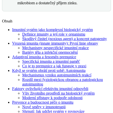
mikrobiom a dostatečný příjem zinku.
Obsah
Imunitní systém jako komplexní biologický systém
Definice imunity a její role v organismu
Škodlivý činitel (noxious agent) a koncept patogenity
Vrozená imunita (innate immunity): První linie obrany
Mechanismy nespecifické imunitní reakce
Bariéry těla a infekční onemocnění
Adaptivní imunita a fenomén premunice
Specifická imunita a imunitní paměť
Co je to premunice a jak funguje v praxi
Když se systém obrátí proti sobě: Autoimunita
Mechanismus vzniku autoimunitních reakcí
Rozdíl mezi fyziologickou obranou a patologickou
autoimunitou
Faktory ovlivňující efektivitu imunitní odpovědi
Vliv životního prostředí na biologický systém
Moderní přístupy k podpoře odolnosti
Prevence a budoucnost péče o imunitu
Nové směry v imunoterapii
Shrnutí: Jak udržet systém v rovnováze