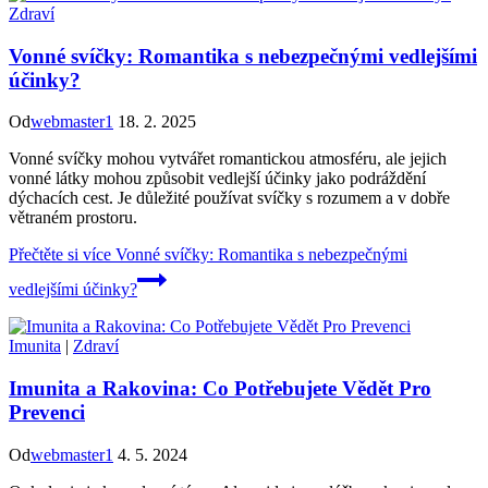
Zdraví
Vonné svíčky: Romantika s nebezpečnými vedlejšími
účinky?
Od
webmaster1
18. 2. 2025
Vonné svíčky mohou vytvářet romantickou atmosféru, ale jejich
vonné látky mohou způsobit vedlejší účinky jako podráždění
dýchacích cest. Je důležité používat svíčky s rozumem a v dobře
větraném prostoru.
Přečtěte si více
Vonné svíčky: Romantika s nebezpečnými
vedlejšími účinky?
Imunita
|
Zdraví
Imunita a Rakovina: Co Potřebujete Vědět Pro
Prevenci
Od
webmaster1
4. 5. 2024