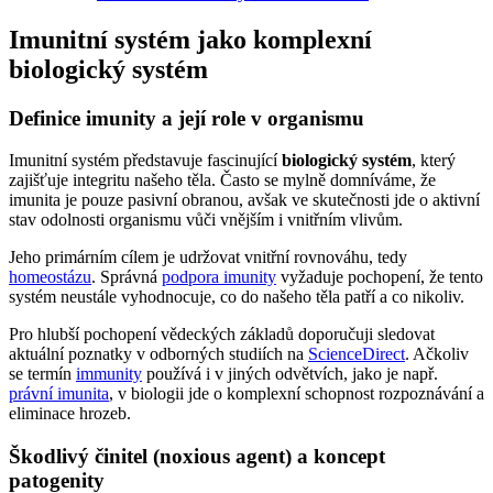
Imunitní systém jako komplexní
biologický systém
Definice imunity a její role v organismu
Imunitní systém představuje fascinující
biologický systém
, který
zajišťuje integritu našeho těla. Často se mylně domníváme, že
imunita je pouze pasivní obranou, avšak ve skutečnosti jde o aktivní
stav odolnosti organismu vůči vnějším i vnitřním vlivům.
Jeho primárním cílem je udržovat vnitřní rovnováhu, tedy
homeostázu
. Správná
podpora imunity
vyžaduje pochopení, že tento
systém neustále vyhodnocuje, co do našeho těla patří a co nikoliv.
Pro hlubší pochopení vědeckých základů doporučuji sledovat
aktuální poznatky v odborných studiích na
ScienceDirect
. Ačkoliv
se termín
immunity
používá i v jiných odvětvích, jako je např.
právní imunita
, v biologii jde o komplexní schopnost rozpoznávání a
eliminace hrozeb.
Škodlivý činitel (noxious agent) a koncept
patogenity