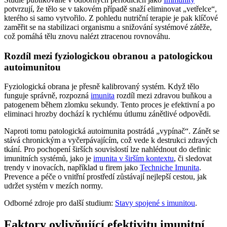
potvrzují, že tělo se v takovém případě snaží eliminovat „vetřelce“,
kterého si samo vytvořilo. Z pohledu nutriční terapie je pak klíčové
zaměřit se na stabilizaci organismu a snižování systémové zátěže,
což pomáhá tělu znovu nalézt ztracenou rovnováhu.
Rozdíl mezi fyziologickou obranou a patologickou
autoimunitou
Fyziologická obrana je přesně kalibrovaný systém. Když tělo
funguje správně, rozpozná
imunita
rozdíl mezi zdravou buňkou a
patogenem během zlomku sekundy. Tento proces je efektivní a po
eliminaci hrozby dochází k rychlému útlumu zánětlivé odpovědi.
Naproti tomu patologická autoimunita postrádá „vypínač“. Zánět se
stává chronickým a vyčerpávajícím, což vede k destrukci zdravých
tkání. Pro pochopení širších souvislostí lze nahlédnout do definic
imunitních systémů, jako je
imunita v širším kontextu
, či sledovat
trendy v inovacích, například u firem jako
Techniche Imunita
.
Prevence a péče o vnitřní prostředí zůstávají nejlepší cestou, jak
udržet systém v mezích normy.
Odborné zdroje pro další studium:
Stavy spojené s imunitou
.
Faktory ovlivňující efektivitu imunitní