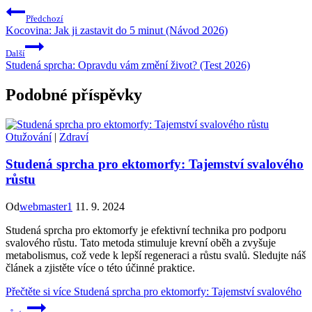
Předchozí
Kocovina: Jak ji zastavit do 5 minut (Návod 2026)
Další
Studená sprcha: Opravdu vám změní život? (Test 2026)
Podobné příspěvky
Otužování
|
Zdraví
Studená sprcha pro ektomorfy: Tajemství svalového
růstu
Od
webmaster1
11. 9. 2024
Studená sprcha pro ektomorfy je efektivní technika pro podporu
svalového růstu. Tato metoda stimuluje krevní oběh a zvyšuje
metabolismus, což vede k lepší regeneraci a růstu svalů. Sledujte náš
článek a zjistěte více o této účinné praktice.
Přečtěte si více
Studená sprcha pro ektomorfy: Tajemství svalového