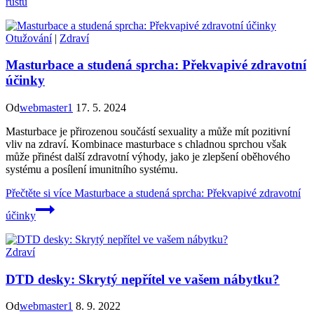
růstu
Otužování
|
Zdraví
Masturbace a studená sprcha: Překvapivé zdravotní
účinky
Od
webmaster1
17. 5. 2024
Masturbace je přirozenou součástí sexuality a může mít pozitivní
vliv na zdraví. Kombinace masturbace s chladnou sprchou však
může přinést další zdravotní výhody, jako je zlepšení oběhového
systému a posílení imunitního systému.
Přečtěte si více
Masturbace a studená sprcha: Překvapivé zdravotní
účinky
Zdraví
DTD desky: Skrytý nepřítel ve vašem nábytku?
Od
webmaster1
8. 9. 2022