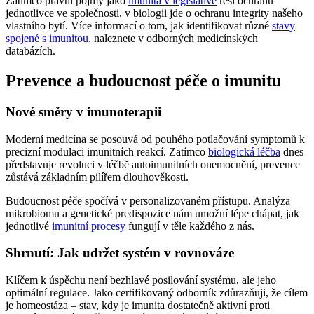
Zatímco právní pojmy jako
imunita v legislativě
řeší ochranu
jednotlivce ve společnosti, v biologii jde o ochranu integrity našeho
vlastního bytí. Více informací o tom, jak identifikovat různé
stavy
spojené s imunitou
, naleznete v odborných medicínských
databázích.
Prevence a budoucnost péče o imunitu
Nové směry v imunoterapii
Moderní medicína se posouvá od pouhého potlačování symptomů k
precizní modulaci imunitních reakcí. Zatímco
biologická léčba
dnes
představuje revoluci v léčbě autoimunitních onemocnění, prevence
zůstává základním pilířem dlouhověkosti.
Budoucnost péče spočívá v personalizovaném přístupu. Analýza
mikrobiomu a genetické predispozice nám umožní lépe chápat, jak
jednotlivé
imunitní procesy
fungují v těle každého z nás.
Shrnutí: Jak udržet systém v rovnováze
Klíčem k úspěchu není bezhlavé posilování systému, ale jeho
optimální regulace. Jako certifikovaný odborník zdůrazňuji, že cílem
je homeostáza – stav, kdy je imunita dostatečně aktivní proti