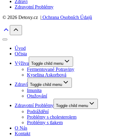
Zdraví
Zdravotní Problémy
© 2026 Detoxy.cz |
Ochrana Osobních Údajů
Úvod
Očista
Výživa
Toggle child menu
Fermentované Potraviny
Kyselina Askorbová
Zdraví
Toggle child menu
Imunita
Otužování
Zdravotní Problémy
Toggle child menu
Podráždění
Problémy s cholesterolem
Problémy s tlakem
O Nás
Kontakt