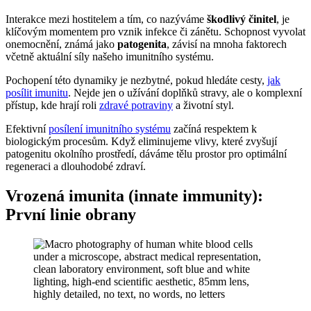
Interakce mezi hostitelem a tím, co nazýváme
škodlivý činitel
, je
klíčovým momentem pro vznik infekce či zánětu. Schopnost vyvolat
onemocnění, známá jako
patogenita
, závisí na mnoha faktorech
včetně aktuální síly našeho imunitního systému.
Pochopení této dynamiky je nezbytné, pokud hledáte cesty,
jak
posílit imunitu
. Nejde jen o užívání doplňků stravy, ale o komplexní
přístup, kde hrají roli
zdravé potraviny
a životní styl.
Efektivní
posílení imunitního systému
začíná respektem k
biologickým procesům. Když eliminujeme vlivy, které zvyšují
patogenitu okolního prostředí, dáváme tělu prostor pro optimální
regeneraci a dlouhodobé zdraví.
Vrozená imunita (innate immunity):
První linie obrany