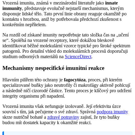
Vrozená imunita, známá v mezinárodní literatuře jako
innate
immunity
, představuje evolučně nejstarší mechanismus, kterým
disponuje lidské tělo. Tato první linie obrany reaguje okamžitě po
kontaktu s hrozbou, aniž by potřebovala předchozí zkušenost s
konkrétním nepřítelem.
Na rozdíl od získané imunity nepotřebuje tato složka čas na „učení
se“. Spoléhá na vrozené receptory, které dokážou bleskově
identifikovat běžné molekulární vzorce typické pro široké spektrum
patogenů. Pro detailní vhled do molekulárních procesů doporučuji
studium odborných materiálů na
ScienceDirect
.
Mechanismy nespecifické imunitní reakce
Hlavním pilířem této ochrany je
fagocytóza
, proces, při kterém
specializované buňky jako neutrofily či makrofágy aktivně pohlcují
a následně ničí cizorodé částice. Tento proces je klíčový pro udržení
integrity organismu při napadení.
Vrozená imunita však nefunguje izolovaně. Její efektivita úzce
souvisí s tím, jak pečujeme o své zdraví. Správná
podpora imunity
skrze nutričně bohaté a
zdravé potraviny
zajistí, že tyto buňky
budou mít dostatek kapacity k okamžité reakci.