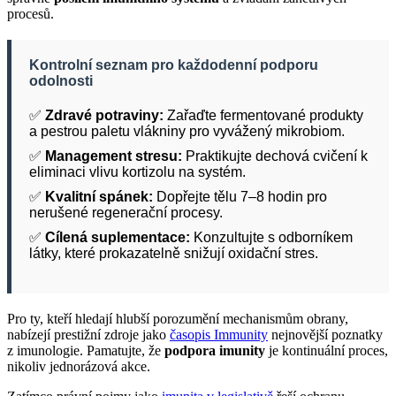
procesů.
Kontrolní seznam pro každodenní podporu
odolnosti
✅
Zdravé potraviny:
Zařaďte fermentované produkty
a pestrou paletu vlákniny pro vyvážený mikrobiom.
✅
Management stresu:
Praktikujte dechová cvičení k
eliminaci vlivu kortizolu na systém.
✅
Kvalitní spánek:
Dopřejte tělu 7–8 hodin pro
nerušené regenerační procesy.
✅
Cílená suplementace:
Konzultujte s odborníkem
látky, které prokazatelně snižují oxidační stres.
Pro ty, kteří hledají hlubší porozumění mechanismům obrany,
nabízejí prestižní zdroje jako
časopis Immunity
nejnovější poznatky
z imunologie. Pamatujte, že
podpora imunity
je kontinuální proces,
nikoliv jednorázová akce.