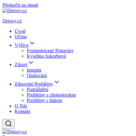
Přeskočit na obsah
Detoxy.cz
Úvod
Očista
Výživa
Fermentované Potraviny
Kyselina Askorbová
Zdraví
Imunita
Otužování
Zdravotní Problémy
Podráždění
Problémy s cholesterolem
Problémy s tlakem
O Nás
Kontakt