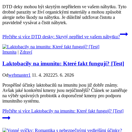
DTD deky mohou být skrytým nepřítelem ve vašem nábytku. Tyto
drobné parazity se živí organickými materiály a mohou způsobit
alergie nebo škody na nábytku. Je důležité udržovat čistotu a
pravidelně vysávat a čistit nábytek.
Přečtěte si více
DTD desky: Skrytý nepřítel ve vašem nábytku?
Imunita
|
Zdraví
Laktobacily na imunitu: Které fakt fungují? [Test]
Od
webmaster1
11. 4. 2022
25. 6. 2026
Prospěšné účinky laktobacilů na imunitu jsou již dobře známy.
Avšak jaké konkrétní kmeny jsou nejúčinnější? Článek se zaměřuje
na výběr správných probiotik a doporučené kmeny pro podporu
imunitního systému.
Přečtěte si více
Laktobacily na imunitu: Které fakt fungují? [Test]