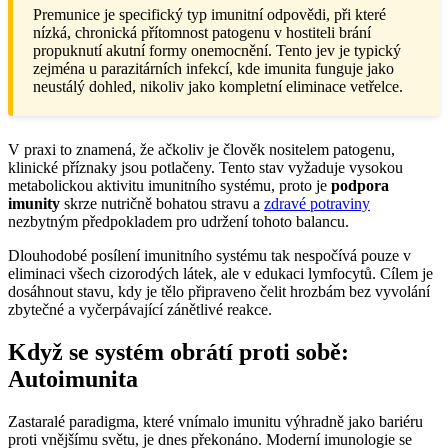
Premunice je specifický typ imunitní odpovědi, při které
nízká, chronická přítomnost patogenu v hostiteli brání
propuknutí akutní formy onemocnění. Tento jev je typický
zejména u parazitárních infekcí, kde imunita funguje jako
neustálý dohled, nikoliv jako kompletní eliminace vetřelce.
V praxi to znamená, že ačkoliv je člověk nositelem patogenu,
klinické příznaky jsou potlačeny. Tento stav vyžaduje vysokou
metabolickou aktivitu imunitního systému, proto je
podpora
imunity
skrze nutričně bohatou stravu a
zdravé potraviny
nezbytným předpokladem pro udržení tohoto balancu.
Dlouhodobé posílení imunitního systému tak nespočívá pouze v
eliminaci všech cizorodých látek, ale v edukaci lymfocytů. Cílem je
dosáhnout stavu, kdy je tělo připraveno čelit hrozbám bez vyvolání
zbytečné a vyčerpávající zánětlivé reakce.
Když se systém obrátí proti sobě:
Autoimunita
Zastaralé paradigma, které vnímalo imunitu výhradně jako bariéru
proti vnějšímu světu, je dnes překonáno. Moderní imunologie se