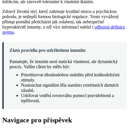
infekcím, ale zároveň tolerantní k vlastním tkáním.
Zdravý životní styl, který zahrnuje kvalitní stravu a psychickou
pohodu, je nejlepší formou biologické regulace. Tento vyvážený
přístup pomáhá předcházet jak oslabení, tak nebezpečné
hyperaktivitě imunity, o níž více informací nabízí i
odborná definice
pojmu
.
Zlatá pravidla pro udržitelnou imunitu
Pamatujte, že imunita není statická vlastnost, ale dynamický
proces. Vaším cílem by mělo být:
Prioritizovat dlouhodobou stabilitu před krátkodobými
stimuly.
Naslouchat signálům těla namísto extrémních dietních
zásahů.
Udržovat vnitřní rovnováhu pomocí pravidelnosti a
trpělivosti.
Navigace pro příspěvek