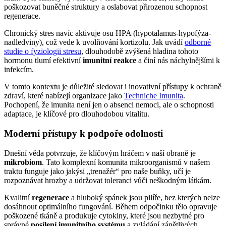
poškozovat buněčné struktury a oslabovat přirozenou schopnost
regenerace.
Chronický stres navíc aktivuje osu HPA (hypotalamus-hypofýza-
nadledviny), což vede k uvolňování kortizolu. Jak uvádí
odborné
studie o fyziologii stresu
, dlouhodobě zvýšená hladina tohoto
hormonu tlumí efektivní
imunitní reakce
a činí nás náchylnějšími k
infekcím.
V tomto kontextu je důležité sledovat i inovativní přístupy k ochraně
zdraví, které nabízejí organizace jako
Techniche Imunita
.
Pochopení, že imunita není jen o absenci nemoci, ale o schopnosti
adaptace, je klíčové pro dlouhodobou vitalitu.
Moderní přístupy k podpoře odolnosti
Dnešní věda potvrzuje, že klíčovým hráčem v naší obraně je
mikrobiom
. Tato komplexní komunita mikroorganismů v našem
traktu funguje jako jakýsi „trenažér“ pro naše buňky, učí je
rozpoznávat hrozby a udržovat toleranci vůči neškodným látkám.
Kvalitní
regenerace
a hluboký spánek jsou pilíře, bez kterých nelze
dosáhnout optimálního fungování. Během odpočinku tělo opravuje
poškozené tkáně a produkuje cytokiny, které jsou nezbytné pro
správné
posílení imunitního systému
a zvládání zánětlivých