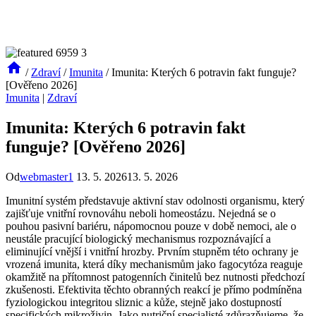
/
Zdraví
/
Imunita
/
Imunita: Kterých 6 potravin fakt funguje?
[Ověřeno 2026]
Imunita
|
Zdraví
Imunita: Kterých 6 potravin fakt
funguje? [Ověřeno 2026]
Od
webmaster1
13. 5. 2026
13. 5. 2026
Imunitní systém představuje aktivní stav odolnosti organismu, který
zajišťuje vnitřní rovnováhu neboli homeostázu. Nejedná se o
pouhou pasivní bariéru, nápomocnou pouze v době nemoci, ale o
neustále pracující biologický mechanismus rozpoznávající a
eliminující vnější i vnitřní hrozby. Prvním stupněm této ochrany je
vrozená imunita, která díky mechanismům jako fagocytóza reaguje
okamžitě na přítomnost patogenních činitelů bez nutnosti předchozí
zkušenosti. Efektivita těchto obranných reakcí je přímo podmíněna
fyziologickou integritou sliznic a kůže, stejně jako dostupností
specifických mikroživin. Jako nutriční specialisté zdůrazňujeme, že