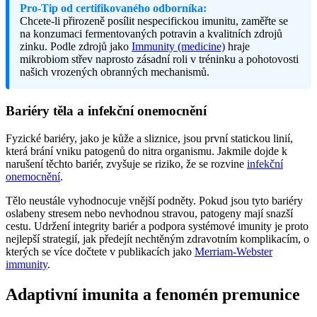
Pro-Tip od certifikovaného odborníka:
Chcete-li přirozeně posílit nespecifickou imunitu, zaměřte se
na konzumaci fermentovaných potravin a kvalitních zdrojů
zinku. Podle zdrojů jako
Immunity (medicine)
hraje
mikrobiom střev naprosto zásadní roli v tréninku a pohotovosti
našich vrozených obranných mechanismů.
Bariéry těla a infekční onemocnění
Fyzické bariéry, jako je kůže a sliznice, jsou první statickou linií,
která brání vniku patogenů do nitra organismu. Jakmile dojde k
narušení těchto bariér, zvyšuje se riziko, že se rozvine
infekční
onemocnění
.
Tělo neustále vyhodnocuje vnější podněty. Pokud jsou tyto bariéry
oslabeny stresem nebo nevhodnou stravou, patogeny mají snazší
cestu. Udržení integrity bariér a podpora systémové imunity je proto
nejlepší strategií, jak předejít nechtěným zdravotním komplikacím, o
kterých se více dočtete v publikacích jako
Merriam-Webster
immunity
.
Adaptivní imunita a fenomén premunice