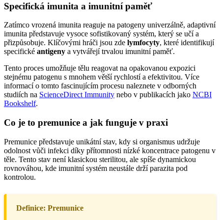
Specifická imunita a imunitní paměť
Zatímco vrozená imunita reaguje na patogeny univerzálně, adaptivní
imunita představuje vysoce sofistikovaný systém, který se učí a
přizpůsobuje. Klíčovými hráči jsou zde
lymfocyty
, které identifikují
specifické
antigeny
a vytvářejí trvalou imunitní paměť.
Tento proces umožňuje tělu reagovat na opakovanou expozici
stejnému patogenu s mnohem větší rychlostí a efektivitou. Více
informací o tomto fascinujícím procesu naleznete v odborných
studiích na
ScienceDirect Immunity
nebo v publikacích jako
NCBI
Bookshelf
.
Co je to premunice a jak funguje v praxi
Premunice představuje unikátní stav, kdy si organismus udržuje
odolnost vůči infekci díky přítomnosti nízké koncentrace patogenu v
těle. Tento stav není klasickou sterilitou, ale spíše dynamickou
rovnováhou, kde imunitní systém neustále drží parazita pod
kontrolou.
Definice: Premunice