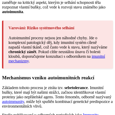
zaměřuje na kritický aspekt, kterým je selhání schopnosti těla
rozpoznat vlastní buňky, což vede k rozvoji stavu známého jako
autoimunita
.
Varování: Riziko systémového selhání
Autoimunitní procesy nejsou jen náhodné chyby. Jde o
komplexní patologický děj, kdy imunitní systém cíleně
napadá vlastní tkáně, což často vede k stavu, který nazýváme
chronický zánět
. Pokud cítíte neustálou únavu či bolesti
kloubů, doporučujeme konzultaci s odborníkem na
imunitní
mechanizmy
.
Mechanismus vzniku autoimunitních reakcí
Základem tohoto procesu je ztráta tzv.
sebetolerance
. Imunitní
buňky, které mají být našimi strážci, začnou identifikovat vlastní
proteiny jako nepřátelské agens. Tento fenomén, odborně nazývaný
autoimmunity
, může být spuštěn kombinací genetické predispozice a
environmentálních vlivů.
Studie publikované v odborných periodicích jako
Immunity