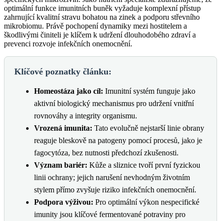
optimální funkce imunitních buněk vyžaduje komplexní přístup
zahrnující kvalitní stravu bohatou na zinek a podporu střevního
mikrobiomu. Právě pochopení dynamiky mezi hostitelem a
škodlivými činiteli je klíčem k udržení dlouhodobého zdraví a
prevenci rozvoje infekčních onemocnění.
Klíčové poznatky článku:
Homeostáza jako cíl:
Imunitní systém funguje jako
aktivní biologický mechanismus pro udržení vnitřní
rovnováhy a integrity organismu.
Vrozená imunita:
Tato evolučně nejstarší linie obrany
reaguje bleskově na patogeny pomocí procesů, jako je
fagocytóza, bez nutnosti předchozí zkušenosti.
Význam bariér:
Kůže a sliznice tvoří první fyzickou
linii ochrany; jejich narušení nevhodným životním
stylem přímo zvyšuje riziko infekčních onemocnění.
Podpora výživou:
Pro optimální výkon nespecifické
imunity jsou klíčové fermentované potraviny pro