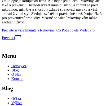
Onkologie je komplexní téma. Ale nejde jen o léčbu rakoviny, ale
také o prevenci. Chcete-li udržet imunitu silnou a chránit se před
rakovinou, měli byste si osvojit zdravé stravovací návyky a vést
aktivní životní styl. Sledujte své tělo a pravidelně navštěvujte lékaře
pro preventivní prohlídky. Včasné odhalení rakoviny vám může
zachránit život.
Přečtěte si více
Imunita a Rakovina: Co Potřebujete Vědět Pro
Prevenci
Menu
Detoxy.cz
Blog
O Nás
Kontakt
Blog
Očista
Výživa