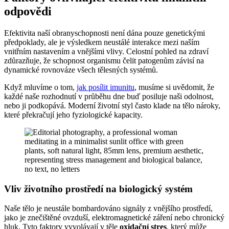
odpovědi
Efektivita naší obranyschopnosti není dána pouze genetickými
předpoklady, ale je výsledkem neustálé interakce mezi naším
vnitřním nastavením a vnějšími vlivy. Celostní pohled na zdraví
zdůrazňuje, že schopnost organismu čelit patogenům závisí na
dynamické rovnováze všech tělesných systémů.
Když mluvíme o tom,
jak posílit imunitu
, musíme si uvědomit, že
každé naše rozhodnutí v průběhu dne buď posiluje naši odolnost,
nebo ji podkopává. Moderní životní styl často klade na tělo nároky,
které překračují jeho fyziologické kapacity.
Vliv životního prostředí na biologický systém
Naše tělo je neustále bombardováno signály z vnějšího prostředí,
jako je znečištěné ovzduší, elektromagnetické záření nebo chronický
hluk. Tyto faktory vyvolávají v těle
oxidační stres
, který může