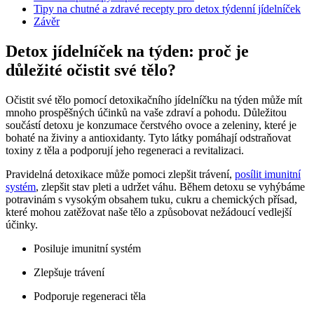
Tipy na chutné a zdravé recepty pro detox týdenní jídelníček
Závěr
Detox jídelníček na týden: proč je
důležité očistit své tělo?
Očistit své tělo pomocí detoxikačního jídelníčku na týden může mít
mnoho prospěšných účinků na vaše zdraví a pohodu. Důležitou
součástí detoxu je konzumace čerstvého ovoce a zeleniny, které je
bohaté na živiny a antioxidanty. Tyto látky pomáhají odstraňovat
toxiny z těla a podporují jeho regeneraci a revitalizaci.
Pravidelná detoxikace může pomoci zlepšit trávení,
posílit imunitní
systém
, zlepšit stav pleti a udržet váhu. Během detoxu se vyhýbáme
potravinám s vysokým obsahem tuku, cukru a chemických přísad,
které mohou zatěžovat naše tělo a způsobovat nežádoucí vedlejší
účinky.
Posiluje imunitní systém
Zlepšuje trávení
Podporuje regeneraci těla