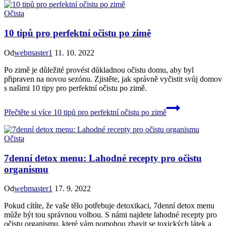
Očista
10 tipů pro perfektní očistu po zimě
Od
webmaster1
11. 10. 2022
Po zimě je důležité provést důkladnou očistu domu, aby byl
připraven na novou sezónu. Zjistěte, jak správně vyčistit svůj domov
s našimi 10 tipy pro perfektní očistu po zimě.
Přečtěte si více
10 tipů pro perfektní očistu po zimě
Očista
7denní detox menu: Lahodné recepty pro očistu
organismu
Od
webmaster1
17. 9. 2022
Pokud cítíte, že vaše tělo potřebuje detoxikaci, 7denní detox menu
může být tou správnou volbou. S námi najdete lahodné recepty pro
očistu organismu, které vám pomohou zbavit se toxických látek a