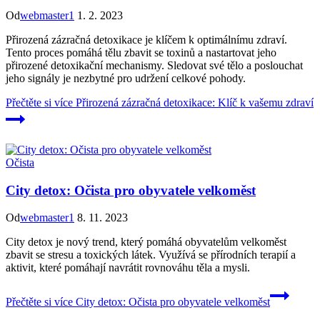
Od
webmaster1
1. 2. 2023
Přirozená zázračná detoxikace je klíčem k optimálnímu zdraví.
Tento proces pomáhá tělu zbavit se toxinů a nastartovat jeho
přirozené detoxikační mechanismy. Sledovat své tělo a poslouchat
jeho signály je nezbytné pro udržení celkové pohody.
Přečtěte si více
Přirozená zázračná detoxikace: Klíč k vašemu zdraví
Očista
City detox: Očista pro obyvatele velkoměst
Od
webmaster1
8. 11. 2023
City detox je nový trend, který pomáhá obyvatelům velkoměst
zbavit se stresu a toxických látek. Využívá se přírodních terapií a
aktivit, které pomáhají navrátit rovnováhu těla a mysli.
Přečtěte si více
City detox: Očista pro obyvatele velkoměst