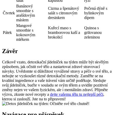
salát
kapustou
rýží
Banánový
Cizrna a špenátový
Pečená dýně s
smoothie s
Čtvrtek
salát s citronovým
bylinkovým
arašídovým
dresinkem
dipem
máslem
Mangové
Kuřecí maso s
Quinoa s
smoothie s
Pátek
bramborovou kaší a
grilovanou
kokosovým
brokolicí
zeleninou
mlékem
Závěr
Celkově vzato, detoxikační jídelníček na týden může být skvělým
způsobem, jak očistit své tělo a nastartovat zdravé stravovací
návyky. Uvědomte si důležitost vyvážené stravy a péče o své tělo, a
nebojte se vyzkoušet různé detoxikační metody. Zaměřte se na
kvalitní ingredience a vaše trávení vám určitě poděkuje. Sledujte
svůj jídelníček, buďte v souladu se svým tělem a uvidíte pozitivní
změny nejen ve vašem fyzickém, ale i mentálním zdraví. Přijměte
výzvu, zkuste nové recepty a
dejte vašemu tělu tu nejlepší péči
,
kterou si zaslouží. Jste na to připraveni!
Navigace pro příspěvek