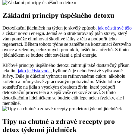
Základní principy úspěšného detoxu
Detoxikační jídelníček na týden je skvělý způsob,
jak očistit své tělo
a získat novou energii. Jedná se o strukturovaný plán stravy, který
vám pomůže eliminovat škodlivé látky z těla a podpořit jeho
regeneraci. Během tohoto týdne se zaměřte na konzumaci čerstvého
ovoce a zeleniny, celozrnných produktů, luštěnin a ořechů. S tímto
jídelníčkem se budete cítit osvěžení a plní energie.
Klíčové principy úspěšného detoxu zahrnují také dostatečný přísun
tekutin,
jako je čistá voda
, bylinné čaje nebo čerstvě vylisované
šťávy. Dále je důležité vyhnout se rafinovanému cukru, alkoholu,
kofeinu a průmyslově zpracovaným potravinám. Místo toho se
soustřeďte na jídla s vysokým obsahem živin, které podpoří
detoxikační proces těla a zlepší vaše celkové zdraví. S tímto
detoxikačním jídelníčkem se budete cítit lépe nejen fyzicky, ale i
mentálně.
Tipy na chutné a zdravé recepty pro
detox týdenní jídelníček