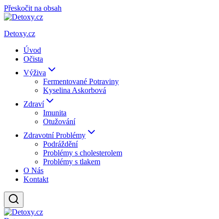
Přeskočit na obsah
Detoxy.cz
Úvod
Očista
Výživa
Fermentované Potraviny
Kyselina Askorbová
Zdraví
Imunita
Otužování
Zdravotní Problémy
Podráždění
Problémy s cholesterolem
Problémy s tlakem
O Nás
Kontakt