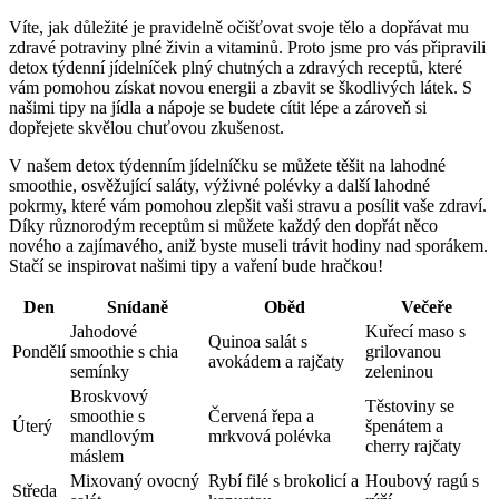
Víte, jak důležité je pravidelně očišťovat svoje tělo a dopřávat mu
zdravé potraviny plné živin a vitaminů. Proto jsme pro vás připravili
detox týdenní jídelníček plný chutných a zdravých receptů, které
vám pomohou získat novou energii a zbavit se škodlivých látek. S
našimi tipy na jídla a nápoje se budete cítit lépe a zároveň si
dopřejete skvělou chuťovou zkušenost.
V našem detox týdenním jídelníčku se můžete těšit na lahodné
smoothie, osvěžující saláty, výživné polévky a další lahodné
pokrmy, které vám pomohou zlepšit vaši stravu a posílit vaše zdraví.
Díky různorodým receptům si můžete každý den dopřát něco
nového a zajímavého, aniž byste museli trávit hodiny nad sporákem.
Stačí se inspirovat našimi tipy a vaření bude hračkou!
Den
Snídaně
Oběd
Večeře
Jahodové
Kuřecí maso s
Quinoa salát s
Pondělí
smoothie s chia
grilovanou
avokádem a rajčaty
semínky
zeleninou
Broskvový
Těstoviny se
smoothie s
Červená řepa a
Úterý
špenátem a
mandlovým
mrkvová polévka
cherry rajčaty
máslem
Mixovaný ovocný
Rybí filé s brokolicí a
Houbový ragú s
Středa