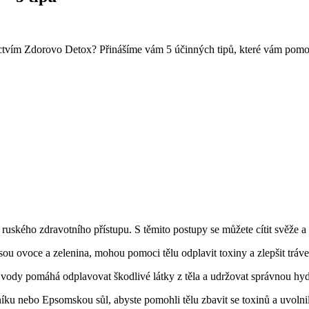
ednictvím Zdorovo Detox? Přinášíme vám 5 účinných tipů, které vám pomo
le ruského zdravotního přístupu. S těmito postupy se můžete cítit svěže a
u ovoce a zelenina, mohou pomoci tělu odplavit toxiny a zlepšit tráve
 vody pomáhá odplavovat škodlivé látky z těla a udržovat správnou hyd
níku nebo Epsomskou sůl, abyste pomohli tělu zbavit se toxinů a uvolnil