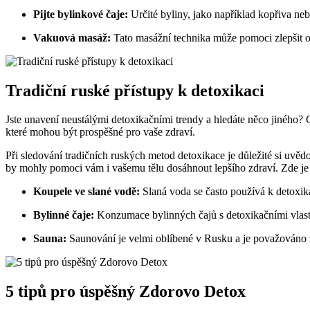
Pijte bylinkové čaje:
Určité byliny, jako například kopřiva ne
Vakuová masáž:
Tato masážní technika může pomoci zlepšit o
Tradiční ruské přístupy k detoxikaci
Jste unavení neustálými detoxikačními trendy a hledáte něco jiného? 
které mohou být prospěšné pro vaše zdraví.
Při sledování tradičních ruských metod detoxikace je důležité si uvě
by mohly pomoci vám i vašemu tělu dosáhnout lepšího zdraví. Zde je 5
Koupele ve slané vodě:
Slaná voda se často používá k detoxikac
Bylinné čaje:
Konzumace bylinných čajů s detoxikačními vlastnos
Sauna:
Saunování je velmi oblíbené v Rusku a je považováno za
5 tipů pro úspěšný Zdorovo Detox