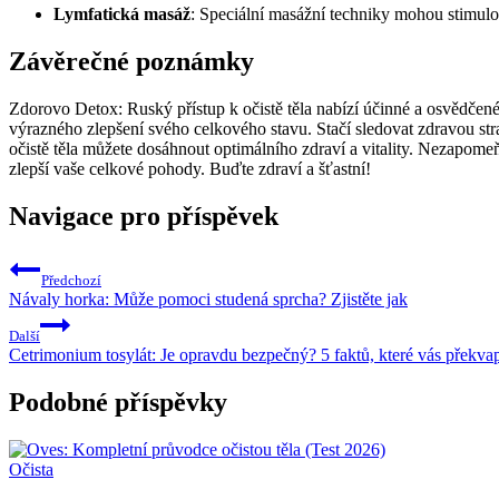
Lymfatická masáž
: Speciální masážní techniky mohou stimulov
Závěrečné poznámky
Zdorovo Detox: Ruský přístup k očistě těla nabízí účinné a osvědčené 
výrazného zlepšení svého celkového stavu. Stačí sledovat zdravou stra
očistě těla můžete dosáhnout optimálního zdraví a vitality. Nezapomeňt
zlepší vaše celkové pohody. Buďte zdraví a šťastní!
Navigace pro příspěvek
Předchozí
Návaly horka: Může pomoci studená sprcha? Zjistěte jak
Další
Cetrimonium tosylát: Je opravdu bezpečný? 5 faktů, které vás překva
Podobné příspěvky
Očista