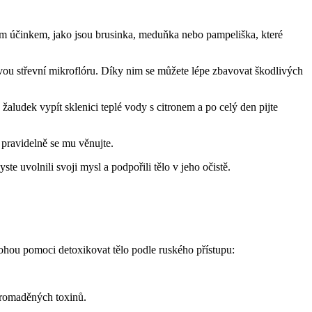
ým účinkem, jako jsou brusinka, meduňka nebo pampeliška, které
avou střevní mikroflóru. Díky nim se můžete lépe zbavovat škodlivých
žaludek vypít sklenici teplé vody s citronem a po celý den pijte
 pravidelně se mu věnujte.
te uvolnili svoji mysl a podpořili tělo v jeho očistě.
 mohou pomoci detoxikovat tělo podle ruského přístupu:
hromaděných toxinů.