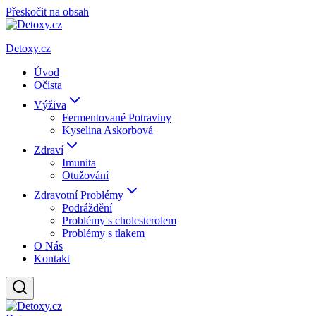
Přeskočit na obsah
Detoxy.cz
Úvod
Očista
Výživa
Fermentované Potraviny
Kyselina Askorbová
Zdraví
Imunita
Otužování
Zdravotní Problémy
Podráždění
Problémy s cholesterolem
Problémy s tlakem
O Nás
Kontakt