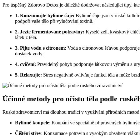
Pro úspěšný Zdorovo Detox je důležité dodržovat následující tipy, které
1. Konzumujte bylinné čaje:
Bylinné čaje jsou v ruské kultu
podpoří vaše tělo při vylučování toxinů.
2. Jezte fermentované potraviny:
Kyselé zelí, kváskový chléb
látek z těla.
3. Pijte vodu s citronem:
Voda s citronovou šťávou podporuje či
dostatek vody.
4. cvičení:
Pravidelný pohyb podporuje látkovou výměnu a urychl
5. Relaxujte:
Stres negativně ovlivňuje funkci těla a může brzdit
Účinné metody pro očistu těla podle ruské
Ruské zdravotnictví má dlouhou tradici v využívání přírodních metod p
Bylinné koupele
: Koupání ve speciálně připravených bylinných
Čištění střev
: Konzumace potravin s vysokým obsahem vlákniny