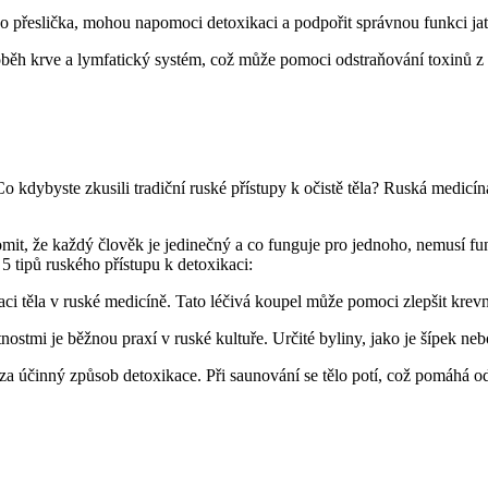
bo přeslička, mohou napomoci detoxikaci a podpořit správnou funkci jat
běh krve a lymfatický systém, což může pomoci odstraňování toxinů z t
Co kdybyste zkusili tradiční ruské přístupy k očistě těla? Ruská medic
domit, že každý člověk je jedinečný a co funguje pro jednoho, nemusí f
 tipů ruského přístupu k detoxikaci:
i těla v ruské medicíně. Tato léčivá koupel může pomoci zlepšit krevní 
tmi je běžnou praxí v ruské kultuře. Určité byliny, jako je šípek nebo
 účinný způsob detoxikace. Při saunování se tělo potí, což pomáhá odp