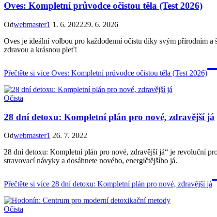
Oves: Kompletní průvodce očistou těla (Test 2026)
Od
webmaster1
1. 6. 2022
29. 6. 2026
Oves je ideální volbou pro každodenní očistu díky svým přírodním a 
zdravou a krásnou pleť!
Přečtěte si více
Oves: Kompletní průvodce očistou těla (Test 2026)
Očista
28 dní detoxu: Kompletní plán pro nové, zdravější já
Od
webmaster1
26. 7. 2022
28 dní detoxu: Kompletní plán pro nové, zdravější já“ je revoluční pr
stravovací návyky a dosáhnete nového, energičtějšího já.
Přečtěte si více
28 dní detoxu: Kompletní plán pro nové, zdravější já
Očista