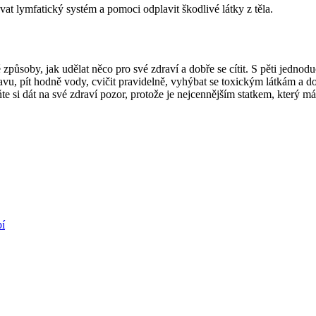
at lymfatický systém a pomoci odplavit škodlivé látky z těla.
způsoby, jak udělat něco pro své zdraví a dobře se cítit. S pěti jednod
vu, pít hodně vody, cvičit pravidelně, vyhýbat se toxickým látkám a do
e si dát na své zdraví pozor, protože je nejcennějším statkem, který mát
pí