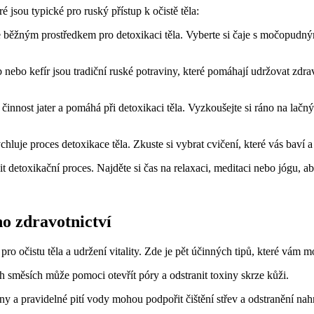
 jsou typické pro ruský přístup k očistě těla:
ře běžným prostředkem pro detoxikaci těla. Vyberte si čaje s močopudn
 nebo kefír jsou tradiční ruské potraviny, které pomáhají udržovat zdr
nnost jater a pomáhá při detoxikaci těla. Vyzkoušejte si ráno na lačný 
uje proces detoxikace těla. Zkuste si vybrat cvičení, které vás baví a
 detoxikační proces. Najděte si čas na relaxaci, meditaci nebo jógu, abys
ho zdravotnictví
ro očistu těla a udržení vitality. Zde je pět účinných tipů, které vám
 směsích může pomoci otevřít póry a odstranit toxiny skrze kůži.
 a pravidelné pití vody mohou podpořit čištění střev a odstranění na