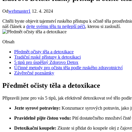
Od
webmaster1
12. 4. 2024
Chtěli byste objevit tajemství ruského přístupu k očistě těla prostř
náš článek a
dejte svému tělu tu nejlepší péči
, kterou si zaslouží.
Obsah
Předmět očisty těla a detoxikace
Tradiční ruské přístupy k detoxikaci
5 tipů pro úspěšný Zdorovo Detox
Účinné metody pro očistu těla podle ruského zdravotnictví
Závěrečné poznámky
Předmět očisty těla a detoxikace
Připravili jsme pro vás 5 tipů, jak efektivně detoxikovat své tělo pod
Jezte syrové potraviny:
Konzumace syrových potravin, jako jso
Pravidelně pijte čistou vodu:
Pití dostatečného množství čisté
Detoxikační koupele:
Zkuste si přidat do koupele olej z čajov