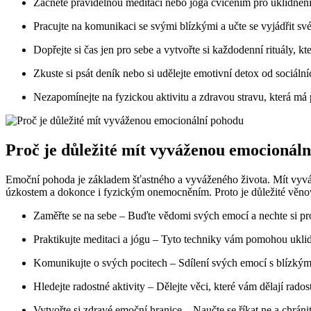
Začněte pravidelnou meditací nebo jóga cvičením pro uklidnění m
Pracujte na komunikaci se svými blízkými a učte se vyjádřit sv
Dopřejte si čas jen pro sebe a vytvořte si každodenní rituály, kte
Zkuste si psát deník nebo si udělejte emotivní detox od sociální
Nezapomínejte na fyzickou aktivitu a zdravou stravu, která má
Proč je důležité mít vyváženou emocionál
Emoční pohoda je základem šťastného a vyváženého života. Mít vyvá
úzkostem a dokonce i fyzickým onemocněním. Proto je důležité věnova
Zaměřte se na sebe – Buďte vědomi svých emocí a nechte si pros
Praktikujte meditaci a jógu – Tyto techniky vám pomohou ukli
Komunikujte o svých pocitech – Sdílení svých emocí s blízkým
Hledejte radostné aktivity – Dělejte věci, které vám dělají radost
Vytvořte si zdravé emoční hranice – Naučte se říkat ne a chráni