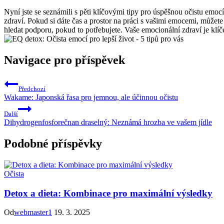
Nyní jste se seznámili s pěti klíčovými tipy pro úspěšnou očistu emoc
zdraví. Pokud si dáte čas a prostor na práci s vašimi emocemi, můžet
hledat podporu, pokud to potřebujete. Vaše emocionální zdraví je klíč
Navigace pro příspěvek
Předchozí
Wakame: Japonská řasa pro jemnou, ale účinnou očistu
Další
Dihydrogenfosforečnan draselný: Neznámá hrozba ve vašem jídle
Podobné příspěvky
Očista
Detox a dieta: Kombinace pro maximální výsledky
Od
webmaster1
19. 3. 2025