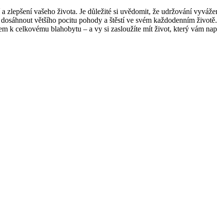
í a zlepšení vašeho života. Je důležité si uvědomit, že udržování vyváže
e dosáhnout většího pocitu pohody a štěstí ve svém každodenním životě
em k celkovému blahobytu – a vy si zasloužíte mít život, který vám napl