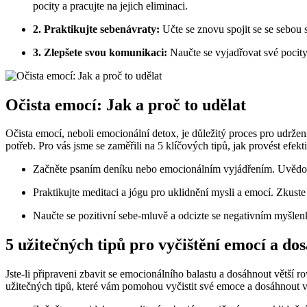
pocity a pracujte na jejich eliminaci.
2. Praktikujte sebenávraty:
Učte se znovu spojit se se sebou
3. Zlepšete svou komunikaci:
Naučte se vyjadřovat své pocity
Očista emocí: Jak a proč to udělat
Očista emocí, neboli emocionální detox, je důležitý proces pro udrž
potřeb. Pro vás jsme se zaměřili na 5 klíčových tipů, jak provést efekt
Začněte psaním deníku nebo emocionálním vyjádřením. Uvědomte
Praktikujte meditaci a jógu pro uklidnění mysli a emocí. Zkuste 
Naučte se pozitivní sebe-mluvě a odcizte se negativním myšle
5 užitečných tipů pro vyčištění emocí a do
Jste-li připraveni zbavit se emocionálního balastu a dosáhnout větš
užitečných tipů, které vám pomohou vyčistit své emoce a dosáhnout v