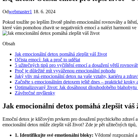
Od
webmaster1
18. 6. 2024
Pokud toužíte po lepším životě plném emocionální rovnováhy a štěstí,
které vám pomohou zbavit se negativních emocí a nalézt harmonii ve v
Obsah
Jak emocionální detox pomáhá zlepšit váš život
Očista emocí: Jak a proč to udělat
5 užitečných tipů pro vyčištění emocí a dosažení větší rovnová
Proč je důležité mít vyváženou emocionální pohodu
Jaký vliv má emocionální detox na vaše vztahy, kariéru a zdrav
Začněte s emocionálním detoxem ještě dnes – praktické kroky 
Optimalizovaný život: Jak dosáhnout dlouhodobého blahobytu 
Závěrečné myšlenky
Jak emocionální detox pomáhá zlepšit váš 
Emoční detox je klíčovým prvkem pro dosažení psychického zdraví a c
emocionální detox může zlepšit váš život? Zde je pět užitečných tipů,
1. Identifikujte své emotionální bloky:
Vědomé rozpoznání a p