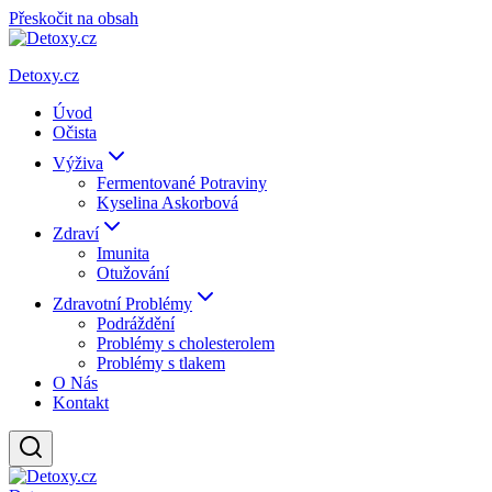
Přeskočit na obsah
Detoxy.cz
Úvod
Očista
Výživa
Fermentované Potraviny
Kyselina Askorbová
Zdraví
Imunita
Otužování
Zdravotní Problémy
Podráždění
Problémy s cholesterolem
Problémy s tlakem
O Nás
Kontakt