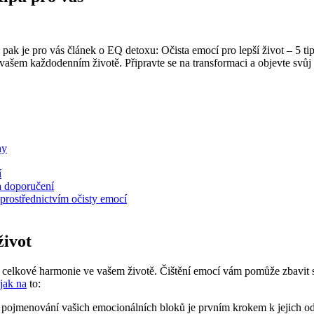
 pak je pro vás článek o EQ detoxu: Očista emocí pro lepší život – 5 ti
ašem každodenním životě. Připravte se na transformaci a objevte svůj 
hy
í
a doporučení
prostřednictvím očisty emocí
život
elkové harmonie ve vašem životě. Čištění emocí vám pomůže zbavit se n
jak na
to:
ojmenování vašich emocionálních bloků je prvním krokem k jejich odst