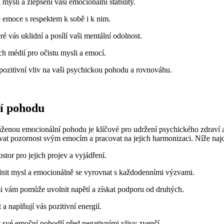
ysli a zlepšení vaší emocionální stability.
é emoce s respektem k sobě i k nim.
ré vás uklidní a posílí vaši mentální odolnost.
ch médií pro očistu mysli a emocí.
 pozitivní vliv na vaši psychickou pohodu a rovnováhu.
ní pohodu
ženou emocionální pohodu je klíčové pro udržení psychického zdraví
t pozornost svým emocím a pracovat na jejich harmonizaci. Níže najdet
tor pro jejich projev a vyjádření.
dnit mysl a emocionálně se vyrovnat s každodenními výzvami.
i vám pomůže uvolnit napětí a získat podporu od druhých.
 a naplňují vás pozitivní energií.
t své emoční pohodlí před negativními vlivy zvenčí.