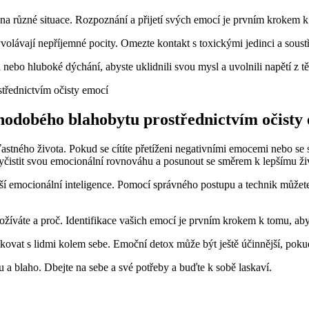
 na různé situace. Rozpoznání a přijetí svých emocí je prvním krokem 
yvolávají nepříjemné pocity. Omezte kontakt s toxickými jedinci a soustř
 nebo hluboké dýchání, abyste uklidnili svou mysl a uvolnili napětí z tě
hodobého blahobytu prostřednictvím očisty
stného života. Pokud se cítíte přetíženi negativními emocemi nebo se s
vyčistit svou emocionální rovnováhu a posunout se směrem k lepšímu ži
ší emocionální inteligence. Pomocí správného postupu a technik můžete
íváte a proč. Identifikace vašich emocí je prvním krokem k tomu, abyst
ovat s lidmi kolem sebe. Emoční detox může být ještě účinnější, pok
a blaho. Dbejte na sebe a své potřeby a buďte k sobě laskaví.