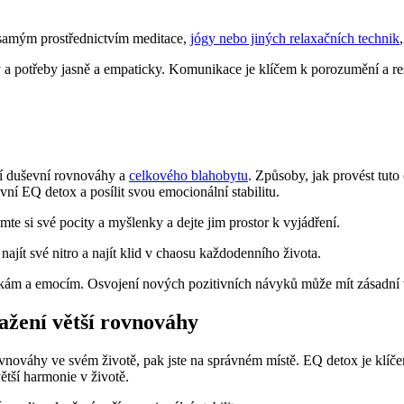
 samým prostřednictvím meditace,
jógy nebo jiných relaxačních technik
 a potřeby jasně a empaticky. Komunikace je klíčem k porozumění a res
ení duševní rovnováhy a
celkového blahobytu
. Způsoby, jak provést tuto 
ivní EQ detox a posílit svou emocionální stabilitu.
 si své pocity a myšlenky a dejte jim prostor k vyjádření.
najít své nitro a najít klid v chaosu každodenního života.
nkám a emocím. Osvojení nových pozitivních návyků může mít zásadní vl
sažení větší rovnováhy
í rovnováhy ve svém životě, pak jste na správném místě. EQ detox je kl
ětší harmonie v životě.