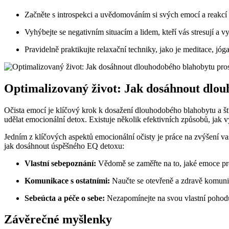
Začněte s introspekci a uvědomováním si svých emocí a reakcí
Vyhýbejte se negativním situacím a lidem, kteří vás stresují a v
Pravidelně praktikujte relaxační techniky, jako je meditace, jóga
Optimalizovaný život: Jak dosáhnout dlou
Očista emocí je klíčový krok k dosažení dlouhodobého blahobytu a šťa
udělat emocionální detox. Existuje několik efektivních způsobů, jak 
Jedním z klíčových aspektů emocionální očisty je práce na zvýšení va
jak dosáhnout úspěšného EQ detoxu:
Vlastní sebepoznání:
Vědomě se zaměřte na to, jaké emoce prož
Komunikace s ostatními:
Naučte se otevřeně a zdravě komunik
Sebeúcta a péče o sebe:
Nezapomínejte na svou vlastní pohodu 
Závěrečné myšlenky