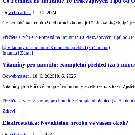
Co Pomáhá na Imunitu? 10 Překvapivých Tipů od 
Od
webmaster1
11. 10. 2024
Co pomáhá na imunitu? Odborníci zkoumají 10 překvapivých tipů pro po
Přečtěte si více
Co Pomáhá na Imunitu? 10 Překvapivých Tipů od Od
Imunita
|
Zdraví
Vitamíny pro imunitu: Kompletní přehled (za 5 minu
Od
webmaster1
18. 6. 2026
18. 6. 2026
Vitamíny jsou klíčové pro posílení imunity a celkového zdraví. Zjistěte
Přečtěte si více
Vitamíny pro imunitu: Kompletní přehled (za 5 minut)
Zdraví
Elektrostatika: Neviditelná hrozba ve vašem okolí?
Od
webmaster1
1. 5. 2023