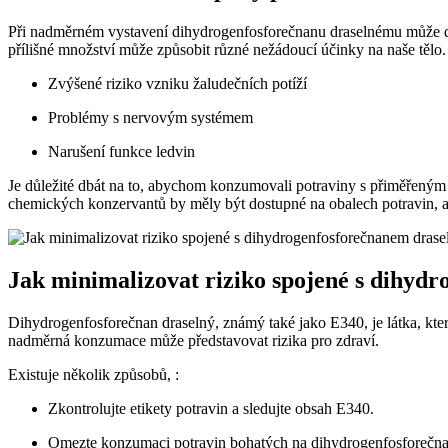
Při nadměrném vystavení dihydrogenfosforečnanu draselnému může doj
přílišné množství může způsobit různé nežádoucí účinky na naše tělo
Zvýšené riziko vzniku žaludečních potíží
Problémy s nervovým systémem
Narušení funkce ledvin
Je důležité dbát na to, abychom konzumovali potraviny s přiměřeným
chemických konzervantů by měly být dostupné na obalech potravin, a
Jak minimalizovat riziko spojené s dihyd
Dihydrogenfosforečnan draselný, známý také jako E340, je látka, kter
nadměrná konzumace může představovat rizika pro zdraví.
Existuje několik způsobů, :
Zkontrolujte etikety potravin a sledujte obsah E340.
Omezte konzumaci potravin bohatých na dihydrogenfosforečna