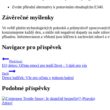
Zvolte přírodní alternativy k potravinám obsahujícím E340.
Závěrečné myšlenky
Ve světě plném technologických pokroků a průmyslově zpracovaných p
konzumujeme každý den, a může mít negativní dopady na naše zdraví. 
přísadou. Informovanost a vědomí jsou klíčem k zachování zdraví a vit
Navigace pro příspěvek
Předchozí
EQ detox: Očista emocí pro lepší život – 5 tipů pro vás
Další
Detox balíček: Vše pro očistu v jednom balení
Podobné příspěvky
Zdraví