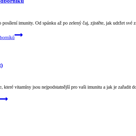
Odborníků
sílení imunity. Od spánku až po zelený čaj, zjistěte, jak udržet své zd
borníků
t)
, které vitamíny jsou nejpodstatnější pro vaši imunitu a jak je zařadit d