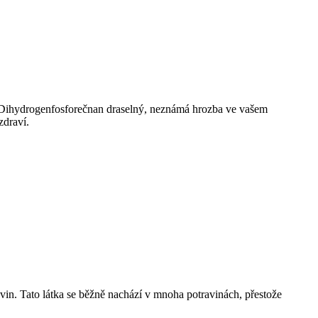
e? Dihydrogenfosforečnan draselný, neznámá hrozba ve vašem
zdraví.
vin. Tato látka se běžně nachází v mnoha potravinách, přestože