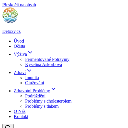
Přeskočit na obsah
Detoxy.cz
Úvod
Očista
Výživa
Fermentované Potraviny
Kyselina Askorbová
Zdraví
Imunita
Otužování
Zdravotní Problémy
Podráždění
Problémy s cholesterolem
Problémy s tlakem
O Nás
Kontakt