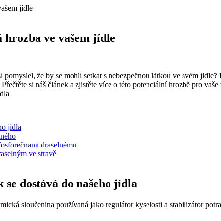
ašem jídle
 hrozba ve vašem jídle
si pomyslel, že by se mohli setkat s nebezpečnou látkou ve svém jídl
Přečtěte si náš článek a zjistěte více o této potenciální hrozbě pro vaše 
o jídla
lného
fosforečnanu draselnému
raselným ve stravě
 se dostává do našeho jídla
cká sloučenina používaná jako regulátor kyselosti a stabilizátor potra