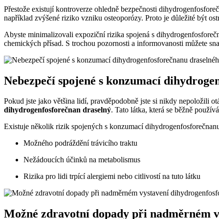
Přestože existují kontroverze ohledně bezpečnosti dihydrogenfosforeč
například zvýšené riziko vzniku osteoporózy. Proto je důležité být os
Abyste minimalizovali expoziční rizika spojená s dihydrogenfosforeč
chemických přísad. S trochou pozornosti a informovanosti můžete snad
Nebezpečí spojené s konzumací dihydroge
Pokud jste jako většina lidí, pravděpodobně jste si nikdy nepoložili 
dihydrogenfosforečnan draselný
. Tato látka, která se běžně použ
Existuje několik rizik spojených s konzumací dihydrogenfosforečnanu
Možného podráždění trávicího traktu
Nežádoucích účinků na metabolismus
Rizika pro lidi trpící alergiemi nebo citlivostí na tuto látku
Možné zdravotní dopady při nadměrném v