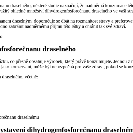
nanu draselného, některé studie naznačují, že nadměrná konzumace této
tražitý ohledně množství dihydrogenfosforečnanu draselného ve vaší stra
nanem draselným, doporučuje se dbát na rozmanitost stravy a preferov
no zabránit nadměrnému příjmu této látky a chránit tak své zdraví.
nfosforečnanu draselného
otázku, co přesně obsahuje výrobek, který právě konzumujete. Jednou z 
ívá jako konzervant, může být nebezpečná pro vaše zdraví, pokud se k
 draselného, včetně:
ystavení dihydrogenfosforečnanu draselné