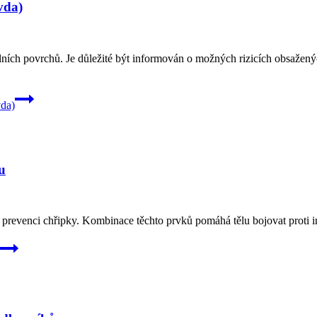
vda)
tilních povrchů. Je důležité být informován o možných rizicích obsažen
vda)
u
a prevenci chřipky. Kombinace těchto prvků pomáhá tělu bojovat proti i