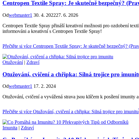
Centropen Textile Spray: Je skutečně bezpečný? (Pra
Od
webmaster1
30. 4. 2022
27. 6. 2026
Centropen Textile Spray přináší kreativní možnosti pro ozdobení tex
informováni a kreativní s Centropen Textile Spray!
Přečtěte si více
Centropen Textile Spray: Je skutečně bezpečný? (Pra
Otužování
|
Zdraví
Otužování, cvičení a chřipka: Silná trojice pro imunit
Od
webmaster1
17. 2. 2024
Otužování, cvičení a vyvážená strava jsou klíčem k posílení imunity 
Přečtěte si více
Otužování, cvičení a chřipka: Silná trojice pro imunitu
Imunita
|
Zdraví