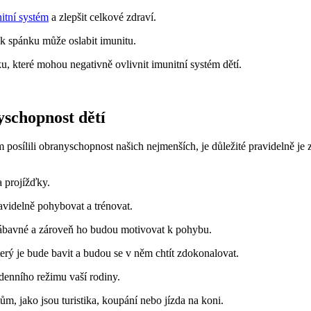
itní systém
a zlepšit celkové zdraví.
ek spánku může oslabit imunitu.
, které mohou negativně ovlivnit imunitní systém dětí.
yschopnost dětí
osílili obranyschopnost našich nejmenších, je důležité pravidelně je za
a projížďky.
avidelně pohybovat a trénovat.
 zábavné a zároveň ho budou motivovat k pohybu.
terý je bude bavit a budou se v něm chtít zdokonalovat.
denního režimu vaší rodiny.
m, jako jsou turistika, koupání nebo jízda na koni.