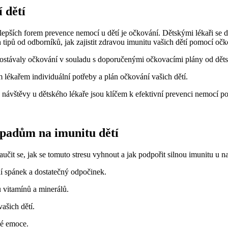
 dětí
epších forem prevence nemocí u dětí je očkování. Dětskými lékaři se d
tipů od odborníků, jak zajistit zdravou imunitu vašich dětí pomocí očk
dostávaly očkování v souladu s doporučenými očkovacími plány od děts
 lékařem individuální potřeby a plán očkování vašich dětí.
 návštěvy u dětského lékaře jsou klíčem k efektivní prevenci nemocí p
opadům na imunitu dětí
aučit se, jak se tomuto stresu vyhnout a jak podpořit silnou imunitu u na
ní spánek a dostatečný odpočinek.
 vitamínů a minerálů.
ašich dětí.
vé emoce.