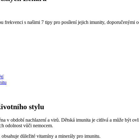
nou frekvenci s našimi 7 tipy pro posílení jejich imunity, doporučenými
tí
nitu
životního stylu
na v období nachlazení a virů. Dětská imunita je citlivá a může být ovl
jich odolnost vůči nemocem.
 obsahuje důležité vitamíny a minerály pro imunitu.