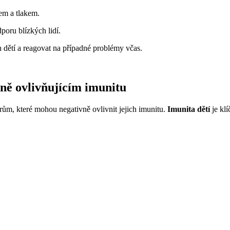
sem a tlakem.
poru blízkých lidí.
h dětí a reagovat na případné problémy včas.
ně ovlivňujícím imunitu
rům, které mohou negativně ovlivnit jejich imunitu.
Imunita dětí
je kl