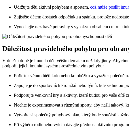
Udržujte děti aktivní pohybem a sportem,
což může posílit imun
Zajistěte dětem dostatek odpočinku a spánku, protože nedostat
Vynechejte nezdravé potraviny s vysokým obsahem cukru a tuku
Důležitost pravidelného pohybu pro obran
V dnešní době je imunita dětí větším tématem než kdy jindy. Abychom p
podpořit jejich imunitní systém prostřednictvím pohybu:
Pořiďte svému dítěti kolo nebo koloběžku a vyražte společně n
Zapojte je do sportovních kroužků nebo týmů, kde se budou pr
Podporujte venkovní hry a aktivity, které budou pro vaše dítě
Nechte je experimentovat s různými sporty, aby našli takový, k
Vytvořte si společný pohybový plán, který bude součástí každo
Při výběru rodinného výletu dávejte přednost aktivním programů