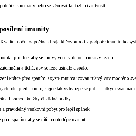
pohrát s kamarády nebo se věnovat fantazii a tvořivosti.
posílení imunity
ek. Kvalitní noční odpočinek hraje klíčovou roli v podpoře imunitního sy
budíku pro dítě, aby se mu vytvořil stabilní spánkový režim.
 zatemněná a tichá, aby se lépe usínalo a spalo.
zení krátce před spaním, abyste minimalizovali rušivý vliv modrého svě
ných jídel před spaním, stejně tak vyhýbejte se příliš sladkým svačinám.
říklad pomocí knížky či klidné hudby.
 a pravidelný venkovní pobyt pro lepší spánek.
 před spaním, aby se dítě mohlo lépe uvolnit.