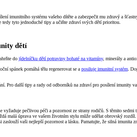
ení imunitního systému vašeho dítěte a zabezpečit mu zdravý a šťastn
edy tyto jednoduché tipy a učiňte zdraví svých dětí prioritou.
nity dětí
Zahrňte do
jídelníčku dětí potraviny bohaté na vitamíny
, minerály a antio
 noční spánek pomáhá tělu regenerovat se a
posiluje imunitní systém
. Do
Pro další tipy a rady od odborníků na zdraví pro posílení imunity vaši
le vyžaduje pečlivou péči a pozornost ze strany rodičů. S těmito sedmi 
aždá malá úprava ve vašem životním stylu může udělat obrovský rozdíl.
 si zaslouží vaši nejlepší pozornost a lásku. Pamatujte, že silná imunita