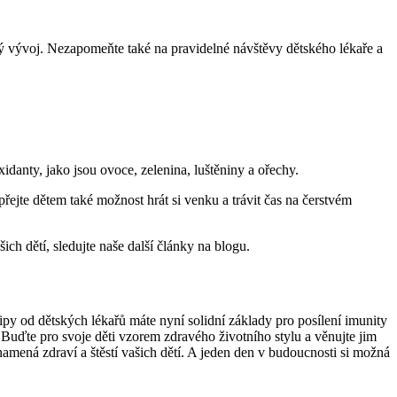
ý vývoj. Nezapomeňte také na pravidelné návštěvy dětského lékaře a
xidanty, jako jsou ovoce, zelenina, luštěniny a ořechy.
přejte dětem také možnost hrát si venku a trávit čas na čerstvém
ch dětí, sledujte naše další články na blogu.
tipy od dětských lékařů máte nyní solidní základy pro posílení imunity
 Buďte pro svoje děti vzorem zdravého životního stylu a věnujte jim
 znamená zdraví a štěstí vašich dětí. A jeden den v budoucnosti si možná