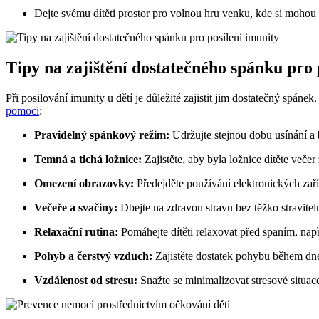
Dejte svému dítěti prostor pro volnou hru venku, kde si mohou 
Tipy na zajištění dostatečného spánku pro 
Při posilování imunity u dětí je důležité zajistit jim dostatečný spán
pomoci
:
Pravidelný spánkový režim:
Udržujte stejnou dobu usínání a 
Temná a tichá ložnice:
Zajistěte, aby byla ložnice dítěte večer
Omezení obrazovky:
Předejděte používání elektronických zaří
Večeře a svačiny:
Dbejte na zdravou stravu bez těžko stravitel
Relaxační rutina:
Pomáhejte dítěti relaxovat před spaním, nap
Pohyb a čerstvý vzduch:
Zajistěte dostatek pohybu během dne
Vzdálenost od stresu:
Snažte se minimalizovat stresové situace