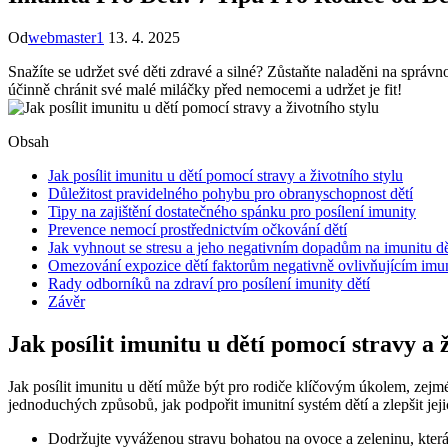
Od
webmaster1
13. 4. 2025
Snažíte se udržet své děti zdravé a silné? Zůstaňte naladěni na správ
účinně chránit své malé miláčky před nemocemi a udržet je fit!
Obsah
Jak posílit imunitu u dětí pomocí stravy a životního stylu
Důležitost pravidelného pohybu pro obranyschopnost dětí
Tipy na zajištění dostatečného spánku pro posílení imunity
Prevence nemocí prostřednictvím očkování dětí
Jak vyhnout se stresu a jeho negativním dopadům na imunitu dě
Omezování expozice dětí faktorům negativně ovlivňujícím imu
Rady odborníků na zdraví pro posílení imunity dětí
Závěr
Jak posílit imunitu u dětí pomocí stravy a 
Jak posílit imunitu u dětí může být pro rodiče klíčovým úkolem, zejmé
jednoduchých způsobů, jak podpořit imunitní systém dětí a zlepšit je
Dodržujte vyváženou stravu bohatou na ovoce a zeleninu, která