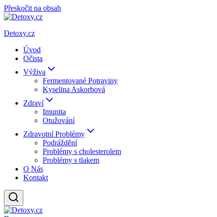
Přeskočit na obsah
Detoxy.cz
Úvod
Očista
Výživa
Fermentované Potraviny
Kyselina Askorbová
Zdraví
Imunita
Otužování
Zdravotní Problémy
Podráždění
Problémy s cholesterolem
Problémy s tlakem
O Nás
Kontakt