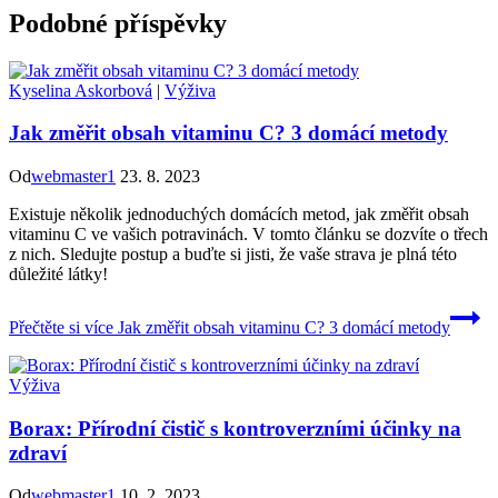
Podobné příspěvky
Kyselina Askorbová
|
Výživa
Jak změřit obsah vitaminu C? 3 domácí metody
Od
webmaster1
23. 8. 2023
Existuje několik jednoduchých domácích metod, jak změřit obsah
vitaminu C ve vašich potravinách. V tomto článku se dozvíte o třech
z nich. Sledujte postup a buďte si jisti, že vaše strava je plná této
důležité látky!
Přečtěte si více
Jak změřit obsah vitaminu C? 3 domácí metody
Výživa
Borax: Přírodní čistič s kontroverzními účinky na
zdraví
Od
webmaster1
10. 2. 2023