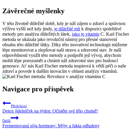
Závěrečné myšlenky
V této životně důležité době, kdy je náš zájem o zdraví a správnou
výživu vyšší než kdy jindy,
je důležité mít
k dispozici spolehlivé
metody pro analýzu důležitých látek,
jako je vitamin
C. Karl Fischer
metoda se ukázala jako revoluční nástroj pro přesné stanovení
obsahu této důležité látky. Díky této inovativní technologii můžeme
lépe monitorovat a zlepšovat naši stravu a zdravotní stav. Je naší
odpovědností využít této metody a podpořit její vývoj, abychom
mohli lépe porozumět a chránit náš zdravotní stav pro budoucí
generace. Ať nás Karl Fischer metoda inspirová k větší péči o naše
zdraví a povede k dalším inovacím v oblasti analýzy vitamínů.
Navigace pro příspěvek
Předchozí
Detox jídelníček na týden: Očistěte své tělo chutně!
Další
Fermentovaná sója hormony: Mýty a fakta odhaleny