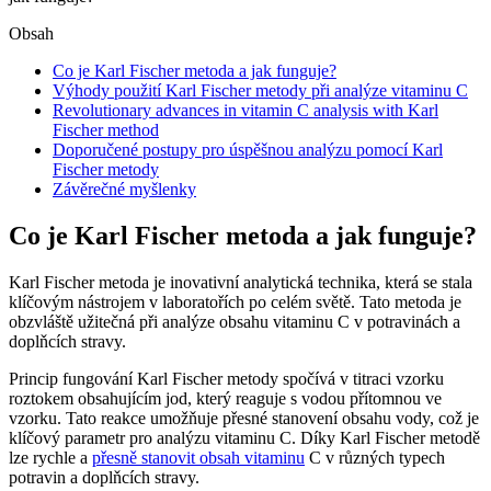
Obsah
Co je Karl Fischer metoda a jak funguje?
Výhody použití Karl Fischer metody při analýze vitaminu C
Revolutionary advances in vitamin C analysis with Karl
Fischer method
Doporučené postupy pro úspěšnou analýzu pomocí Karl
Fischer metody
Závěrečné myšlenky
Co je Karl Fischer metoda a jak funguje?
Karl Fischer metoda je inovativní analytická technika, která se stala
klíčovým nástrojem v laboratořích po celém světě. Tato metoda je
obzvláště užitečná při analýze obsahu vitaminu C v potravinách a
doplňcích stravy.
Princip fungování Karl Fischer metody spočívá v titraci vzorku
roztokem obsahujícím jod, který reaguje s vodou přítomnou ve
vzorku. Tato reakce umožňuje přesné stanovení obsahu vody, což je
klíčový parametr pro analýzu vitaminu C. Díky Karl Fischer metodě
lze rychle a
přesně stanovit obsah vitaminu
C v různých typech
potravin a doplňcích stravy.