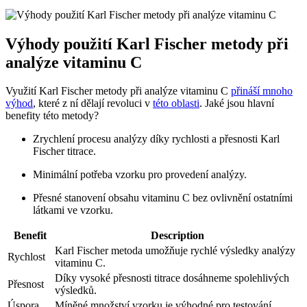
Výhody použití Karl Fischer metody při
analýze vitaminu C
Využití Karl Fischer metody při analýze vitaminu C
přináší mnoho
výhod
, které z ní dělají revoluci v
této oblasti
. Jaké jsou hlavní
benefity této metody?
Zrychlení procesu analýzy díky rychlosti a přesnosti Karl
Fischer titrace.
Minimální potřeba vzorku pro provedení analýzy.
Přesné stanovení obsahu vitaminu C bez ovlivnění ostatními
látkami ve vzorku.
Benefit
Description
Karl Fischer metoda umožňuje rychlé výsledky analýzy
Rychlost
vitaminu C.
Díky vysoké přesnosti titrace dosáhneme spolehlivých
Přesnost
výsledků.
Úspora
Míněné množství vzorku je výhodné pro testování