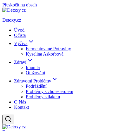
Přeskočit na obsah
Detoxy.cz
Úvod
Očista
Výživa
Fermentované Potraviny
Kyselina Askorbová
Zdraví
Imunita
Otužování
Zdravotní Problémy
Podráždění
Problémy s cholesterolem
Problémy s tlakem
O Nás
Kontakt