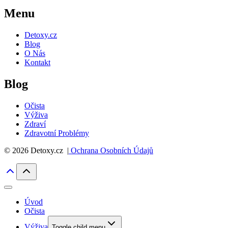
Menu
Detoxy.cz
Blog
O Nás
Kontakt
Blog
Očista
Výživa
Zdraví
Zdravotní Problémy
© 2026 Detoxy.cz |
Ochrana Osobních Údajů
Úvod
Očista
Výživa
Toggle child menu