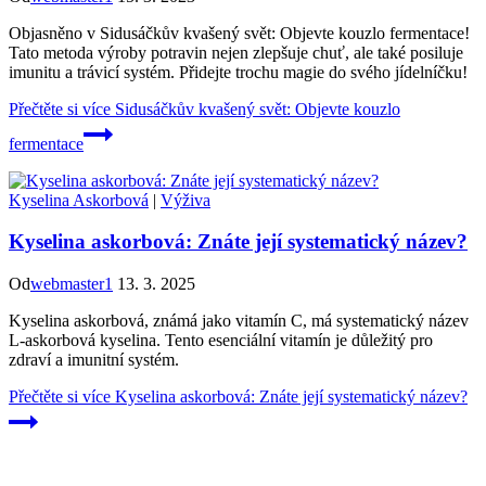
Objasněno v Sidusáčkův kvašený svět: Objevte kouzlo fermentace!
Tato metoda výroby potravin nejen zlepšuje chuť, ale také posiluje
imunitu a trávicí systém. Přidejte trochu magie do svého jídelníčku!
Přečtěte si více
Sidusáčkův kvašený svět: Objevte kouzlo
fermentace
Kyselina Askorbová
|
Výživa
Kyselina askorbová: Znáte její systematický název?
Od
webmaster1
13. 3. 2025
Kyselina askorbová, známá jako vitamín C, má systematický název
L-askorbová kyselina. Tento esenciální vitamín je důležitý pro
zdraví a imunitní systém.
Přečtěte si více
Kyselina askorbová: Znáte její systematický název?