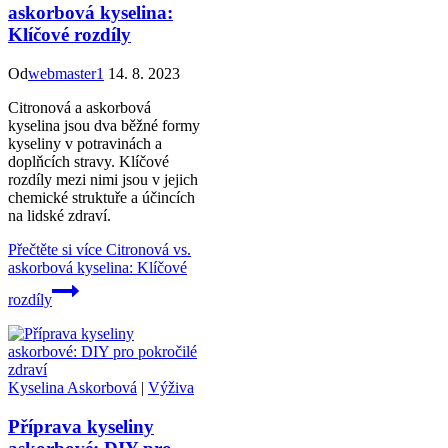
askorbová kyselina:
Klíčové rozdíly
Od
webmaster1
14. 8. 2023
Citronová a askorbová
kyselina jsou dva běžné formy
kyseliny v potravinách a
doplňcích stravy. Klíčové
rozdíly mezi nimi jsou v jejich
chemické struktuře a účincích
na lidské zdraví.
Přečtěte si více
Citronová vs.
askorbová kyselina: Klíčové
rozdíly
Kyselina Askorbová
|
Výživa
Příprava kyseliny