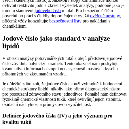
všech skleněných nástrojů. Jakékoliv stopy kontaminace mohou
ovlivnit reaktivitu jodu a zkreslit výsledek analýzy, podobně jako je
tomu u stanovení
jodového čísla
u tuků. Pro bezpečné čištění
povrchů po práci s činidly doporučujeme využít
ověřené postupy
,
přičemž vždy konzultujte
bezpečnostní listy
pro nakládání s
chemikáliemi.
Jodové číslo jako standard v analýze
lipidů
V oblasti analýzy potravinářských tuků a olejů představuje jodové
číslo zásadní analytický parametr. Tento ukazatel nám poskytuje
kvantitativní informaci o stupni nenasycenosti mastných kyselin
přítomných ve zkoumaném vzorku.
Je důležité zdůraznit, že jodové číslo slouží výhradně k hodnocení
chemické struktury lipidů, nikoliv jako přímý diagnostický nástroj
pro posouzení zdravotního stavu jednotlivce. Pomáhá nám definovat
fyzikálně-chemické vlastnosti tuků, které ovlivňují jejich stabilitu,
oxidační náchylnost a průmyslovou využitelnost.
Definice jodového čísla (IV) a jeho význam pro
kvalitu tuků