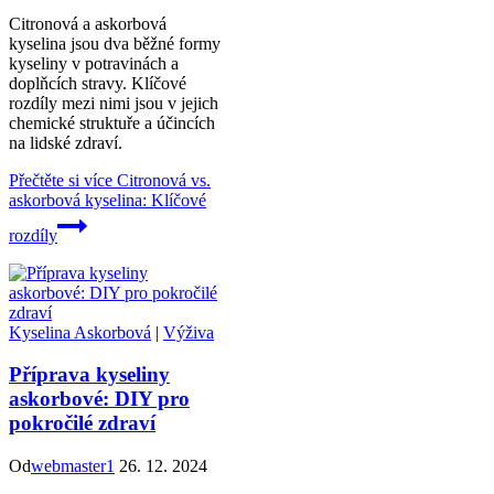
Citronová a askorbová
kyselina jsou dva běžné formy
kyseliny v potravinách a
doplňcích stravy. Klíčové
rozdíly mezi nimi jsou v jejich
chemické struktuře a účincích
na lidské zdraví.
Přečtěte si více
Citronová vs.
askorbová kyselina: Klíčové
rozdíly
Kyselina Askorbová
|
Výživa
Příprava kyseliny
askorbové: DIY pro
pokročilé zdraví
Od
webmaster1
26. 12. 2024