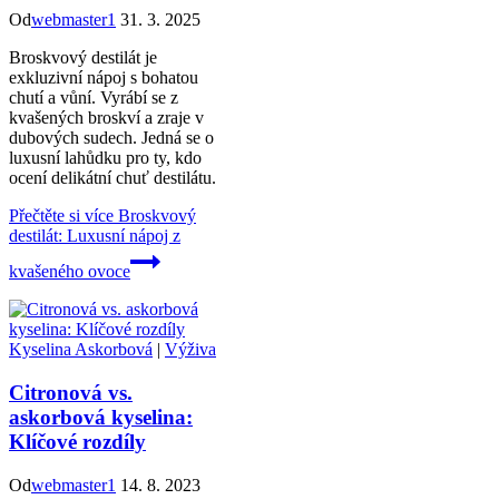
Od
webmaster1
31. 3. 2025
Broskvový destilát je
exkluzivní nápoj s bohatou
chutí a vůní. Vyrábí se z
kvašených broskví a zraje v
dubových sudech. Jedná se o
luxusní lahůdku pro ty, kdo
ocení delikátní chuť destilátu.
Přečtěte si více
Broskvový
destilát: Luxusní nápoj z
kvašeného ovoce
Kyselina Askorbová
|
Výživa
Citronová vs.
askorbová kyselina:
Klíčové rozdíly
Od
webmaster1
14. 8. 2023