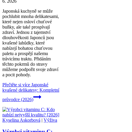
6. 2026
Japonská kuchyně se může
pochlubit mnoha delikatesami,
které nejen osloví chuťové
buňky, ale také prospívají
zdraví. Jednou z tajemství
dlouhověkosti Japonců jsou
kvašené lahůdky, které
nabízejí bohatou chuťovou
paletu a prospějí našemu
trávicímu traktu. Přidáním
těchto pokrmů do stravy
můžeme podpořit svoje zdraví
a pocit pohody.
Přečtěte si více
Japonské
kvašené delikatesy: Kompletní
průvodce (2026)
Kyselina Askorbová
|
Výživa
Výrobci vitaminu C: