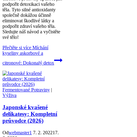
podpořit detoxikaci vašeho
těla. Tyto silné antioxidanty
společně dokážou účinně
eliminovat škodlivé látky a
podpořit zdraví vašeho těla.
Sledujte náš návod a vyčistěte
své tělo!
Přečtěte si více
Míchání
kyseliny askorbové a
citronové: Dokonalý detox
Fermentované Potraviny
|
Výživa
Japonské kvašené
delikatesy: Kompletní
průvodce (2026)
Od
webmaster1
7. 2. 2022
17.