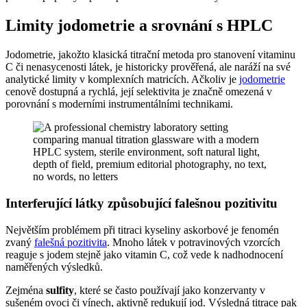
Limity jodometrie a srovnání s HPLC
Jodometrie, jakožto klasická titrační metoda pro stanovení vitaminu
C či nenasycenosti látek, je historicky prověřená, ale naráží na své
analytické limity v komplexních matricích. Ačkoliv je
jodometrie
cenově dostupná a rychlá, její selektivita je značně omezená v
porovnání s moderními instrumentálními technikami.
Interferující látky způsobující falešnou pozitivitu
Největším problémem při titraci kyseliny askorbové je fenomén
zvaný
falešná pozitivita
. Mnoho látek v potravinových vzorcích
reaguje s jodem stejně jako vitamin C, což vede k nadhodnocení
naměřených výsledků.
Zejména
sulfity
, které se často používají jako konzervanty v
sušeném ovoci či vínech, aktivně redukují jod. Výsledná titrace pak