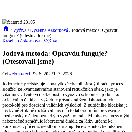
/
Výživa
/
Kyselina Askorbová
/
Jodová metoda: Opravdu
funguje? (Otestovali jsme)
Kyselina Askorbová
|
Výživa
Jodová metoda: Opravdu funguje?
(Otestovali jsme)
Od
webmaster1
23. 6. 2022
1. 7. 2026
Jodometrie představuje v analytické chemii přesný titrační proces
sloužící ke kvantitativnímu stanovení redukčních látek, jako je
vitamin C. Tento vědecký postup využívá schopnosti jodu jako
oxidačního činidla a vyžaduje přísné dodržení laboratorních
protokolů pro dosažení validních výsledků. Z nutričního hlediska je
nezbytné striktně rozlišovat mezi tímto laboratorním procesem a
medicínským či terapeutickým využitím jodu. Mnoho wellness mýtů
nebezpečně zaměňuje laboratorní činidla za látky určené ke
konzumaci, přičemž neodborná manipulace s těmito chemikáliemi
představuje pro lidský organismus značné zdravotní riziko. Přesná