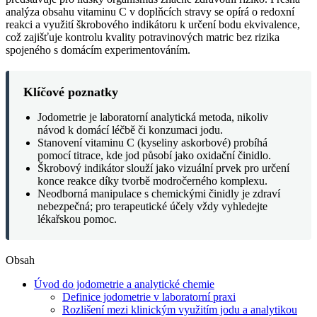
analýza obsahu vitaminu C v doplňcích stravy se opírá o redoxní
reakci a využití škrobového indikátoru k určení bodu ekvivalence,
což zajišťuje kontrolu kvality potravinových matric bez rizika
spojeného s domácím experimentováním.
Klíčové poznatky
Jodometrie je laboratorní analytická metoda, nikoliv
návod k domácí léčbě či konzumaci jodu.
Stanovení vitaminu C (kyseliny askorbové) probíhá
pomocí titrace, kde jod působí jako oxidační činidlo.
Škrobový indikátor slouží jako vizuální prvek pro určení
konce reakce díky tvorbě modročerného komplexu.
Neodborná manipulace s chemickými činidly je zdraví
nebezpečná; pro terapeutické účely vždy vyhledejte
lékařskou pomoc.
Obsah
Úvod do jodometrie a analytické chemie
Definice jodometrie v laboratorní praxi
Rozlišení mezi klinickým využitím jodu a analytikou