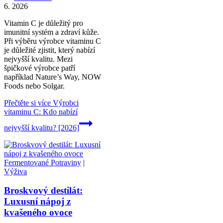
6. 2026
Vitamin C je důležitý pro
imunitní systém a zdraví kůže.
Při výběru výrobce vitaminu C
je důležité zjistit, který nabízí
nejvyšší kvalitu. Mezi
špičkové výrobce patří
například Nature’s Way, NOW
Foods nebo Solgar.
Přečtěte si více
Výrobci
vitaminu C: Kdo nabízí
nejvyšší kvalitu? [2026]
Fermentované Potraviny
|
Výživa
Broskvový destilát:
Luxusní nápoj z
kvašeného ovoce