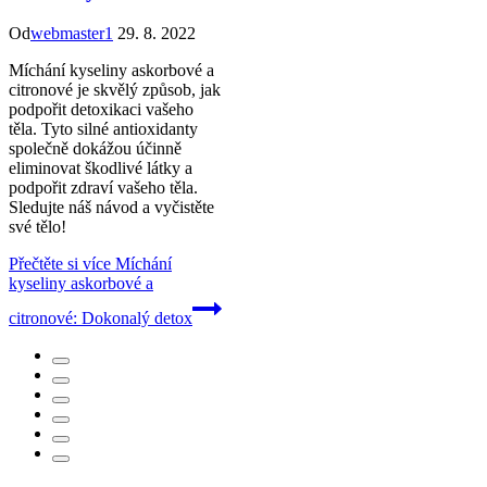
Od
webmaster1
29. 8. 2022
Míchání kyseliny askorbové a
citronové je skvělý způsob, jak
podpořit detoxikaci vašeho
těla. Tyto silné antioxidanty
společně dokážou účinně
eliminovat škodlivé látky a
podpořit zdraví vašeho těla.
Sledujte náš návod a vyčistěte
své tělo!
Přečtěte si více
Míchání
kyseliny askorbové a
citronové: Dokonalý detox