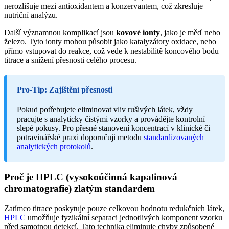
nerozlišuje mezi antioxidantem a konzervantem, což zkresluje
nutriční analýzu.
Další významnou komplikací jsou
kovové ionty
, jako je měď nebo
železo. Tyto ionty mohou působit jako katalyzátory oxidace, nebo
přímo vstupovat do reakce, což vede k nestabilitě koncového bodu
titrace a snížení přesnosti celého procesu.
Pro-Tip: Zajištění přesnosti
Pokud potřebujete eliminovat vliv rušivých látek, vždy
pracujte s analyticky čistými vzorky a provádějte kontrolní
slepé pokusy. Pro přesné stanovení koncentrací v klinické či
potravinářské praxi doporučuji metodu
standardizovaných
analytických protokolů
.
Proč je HPLC (vysokoúčinná kapalinová
chromatografie) zlatým standardem
Zatímco titrace poskytuje pouze celkovou hodnotu redukčních látek,
HPLC
umožňuje fyzikální separaci jednotlivých komponent vzorku
před samotnou detekcí. Tato technika eliminuje chyby způsobené