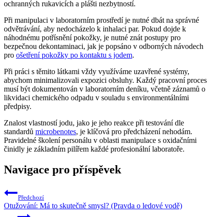
ochranných rukavicích a plášti nezbytností.
Při manipulaci v laboratorním prostředí je nutné dbát na správné
odvětrávání, aby nedocházelo k inhalaci par. Pokud dojde k
náhodnému potřísnění pokožky, je nutné znát postupy pro
bezpečnou dekontaminaci, jak je popsáno v odborných návodech
pro
ošetření pokožky po kontaktu s jodem
.
Při práci s těmito látkami vždy využíváme uzavřené systémy,
abychom minimalizovali expozici obsluhy. Každý pracovní proces
musí být dokumentován v laboratorním deníku, včetně záznamů o
likvidaci chemického odpadu v souladu s environmentálními
předpisy.
Znalost vlastností jodu, jako je jeho reakce při testování dle
standardů
microbenotes
, je klíčová pro předcházení nehodám.
Pravidelné školení personálu v oblasti manipulace s oxidačními
činidly je základním pilířem každé profesionální laboratoře.
Navigace pro příspěvek
Předchozí
Otužování: Má to skutečně smysl? (Pravda o ledové vodě)