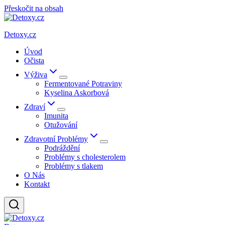
Přeskočit na obsah
Detoxy.cz
Úvod
Očista
Výživa
Fermentované Potraviny
Kyselina Askorbová
Zdraví
Imunita
Otužování
Zdravotní Problémy
Podráždění
Problémy s cholesterolem
Problémy s tlakem
O Nás
Kontakt