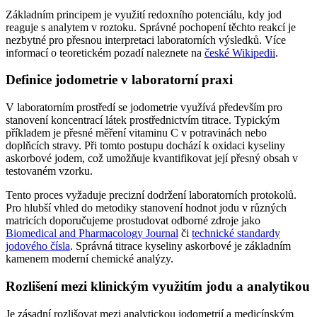
Základním principem je využití redoxního potenciálu, kdy jod
reaguje s analytem v roztoku. Správné pochopení těchto reakcí je
nezbytné pro přesnou interpretaci laboratorních výsledků. Více
informací o teoretickém pozadí naleznete na
české Wikipedii
.
Definice jodometrie v laboratorní praxi
V laboratorním prostředí se jodometrie využívá především pro
stanovení koncentrací látek prostřednictvím titrace. Typickým
příkladem je přesné měření vitaminu C v potravinách nebo
doplňcích stravy. Při tomto postupu dochází k oxidaci kyseliny
askorbové jodem, což umožňuje kvantifikovat její přesný obsah v
testovaném vzorku.
Tento proces vyžaduje precizní dodržení laboratorních protokolů.
Pro hlubší vhled do metodiky stanovení hodnot jodu v různých
matricích doporučujeme prostudovat odborné zdroje jako
Biomedical and Pharmacology Journal
či
technické standardy
jodového čísla
. Správná titrace kyseliny askorbové je základním
kamenem moderní chemické analýzy.
Rozlišení mezi klinickým využitím jodu a analytikou
Je zásadní rozlišovat mezi analytickou jodometrií a medicínským