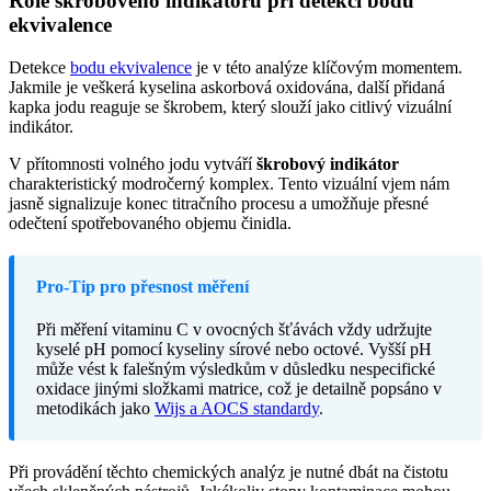
Role škrobového indikátoru při detekci bodu
ekvivalence
Detekce
bodu ekvivalence
je v této analýze klíčovým momentem.
Jakmile je veškerá kyselina askorbová oxidována, další přidaná
kapka jodu reaguje se škrobem, který slouží jako citlivý vizuální
indikátor.
V přítomnosti volného jodu vytváří
škrobový indikátor
charakteristický modročerný komplex. Tento vizuální vjem nám
jasně signalizuje konec titračního procesu a umožňuje přesné
odečtení spotřebovaného objemu činidla.
Pro-Tip pro přesnost měření
Při měření vitaminu C v ovocných šťávách vždy udržujte
kyselé pH pomocí kyseliny sírové nebo octové. Vyšší pH
může vést k falešným výsledkům v důsledku nespecifické
oxidace jinými složkami matrice, což je detailně popsáno v
metodikách jako
Wijs a AOCS standardy
.
Při provádění těchto chemických analýz je nutné dbát na čistotu