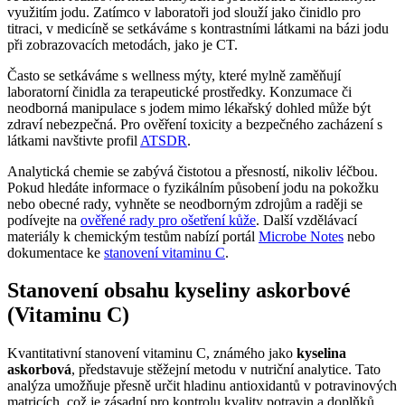
využitím jodu. Zatímco v laboratoři jod slouží jako činidlo pro
titraci, v medicíně se setkáváme s kontrastními látkami na bázi jodu
při zobrazovacích metodách, jako je CT.
Často se setkáváme s wellness mýty, které mylně zaměňují
laboratorní činidla za terapeutické prostředky. Konzumace či
neodborná manipulace s jodem mimo lékařský dohled může být
zdraví nebezpečná. Pro ověření toxicity a bezpečného zacházení s
látkami navštivte profil
ATSDR
.
Analytická chemie se zabývá čistotou a přesností, nikoliv léčbou.
Pokud hledáte informace o fyzikálním působení jodu na pokožku
nebo obecné rady, vyhněte se neodborným zdrojům a raději se
podívejte na
ověřené rady pro ošetření kůže
. Další vzdělávací
materiály k chemickým testům nabízí portál
Microbe Notes
nebo
dokumentace ke
stanovení vitaminu C
.
Stanovení obsahu kyseliny askorbové
(Vitaminu C)
Kvantitativní stanovení vitaminu C, známého jako
kyselina
askorbová
, představuje stěžejní metodu v nutriční analytice. Tato
analýza umožňuje přesně určit hladinu antioxidantů v potravinových
matricích, což je zásadní pro kontrolu kvality potravin a doplňků