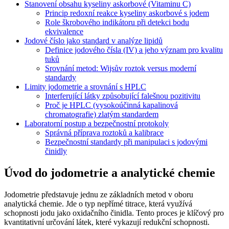
Stanovení obsahu kyseliny askorbové (Vitaminu C)
Princip redoxní reakce kyseliny askorbové s jodem
Role škrobového indikátoru při detekci bodu
ekvivalence
Jodové číslo jako standard v analýze lipidů
Definice jodového čísla (IV) a jeho význam pro kvalitu
tuků
Srovnání metod: Wijsův roztok versus moderní
standardy
Limity jodometrie a srovnání s HPLC
Interferující látky způsobující falešnou pozitivitu
Proč je HPLC (vysokoúčinná kapalinová
chromatografie) zlatým standardem
Laboratorní postup a bezpečnostní protokoly
Správná příprava roztoků a kalibrace
Bezpečnostní standardy při manipulaci s jodovými
činidly
Úvod do jodometrie a analytické chemie
Jodometrie představuje jednu ze základních metod v oboru
analytická chemie. Jde o typ nepřímé titrace, která využívá
schopnosti jodu jako oxidačního činidla. Tento proces je klíčový pro
kvantitativní určování látek, které vykazují redukční schopnosti.