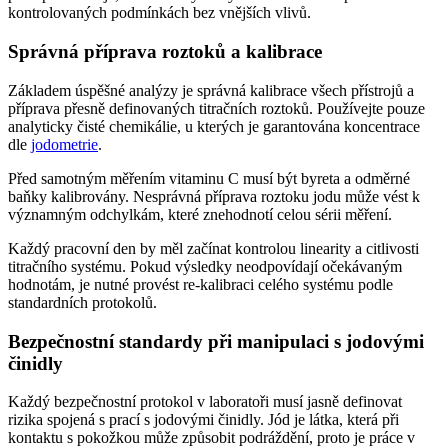
kontrolovaných podmínkách bez vnějších vlivů.
Správná příprava roztoků a kalibrace
Základem úspěšné analýzy je správná kalibrace všech přístrojů a
příprava přesně definovaných titračních roztoků. Používejte pouze
analyticky čisté chemikálie, u kterých je garantována koncentrace
dle
jodometrie
.
Před samotným měřením vitaminu C musí být byreta a odměrné
baňky kalibrovány. Nesprávná příprava roztoku jodu může vést k
významným odchylkám, které znehodnotí celou sérii měření.
Každý pracovní den by měl začínat kontrolou linearity a citlivosti
titračního systému. Pokud výsledky neodpovídají očekávaným
hodnotám, je nutné provést re-kalibraci celého systému podle
standardních protokolů.
Bezpečnostní standardy při manipulaci s jodovými
činidly
Každý bezpečnostní protokol v laboratoři musí jasně definovat
rizika spojená s prací s jodovými činidly. Jód je látka, která při
kontaktu s pokožkou může způsobit podráždění, proto je práce v