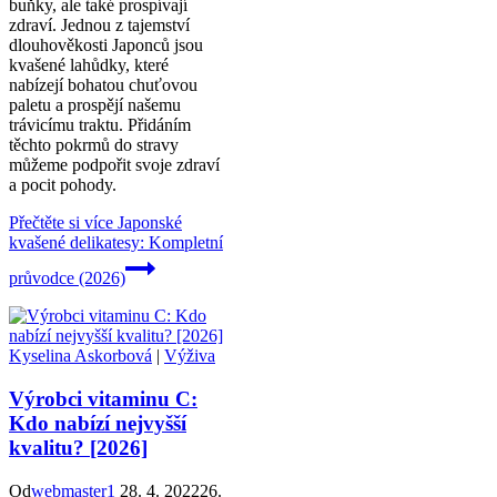
buňky, ale také prospívají
zdraví. Jednou z tajemství
dlouhověkosti Japonců jsou
kvašené lahůdky, které
nabízejí bohatou chuťovou
paletu a prospějí našemu
trávicímu traktu. Přidáním
těchto pokrmů do stravy
můžeme podpořit svoje zdraví
a pocit pohody.
Přečtěte si více
Japonské
kvašené delikatesy: Kompletní
průvodce (2026)
Kyselina Askorbová
|
Výživa
Výrobci vitaminu C:
Kdo nabízí nejvyšší
kvalitu? [2026]
Od
webmaster1
28. 4. 2022
26.