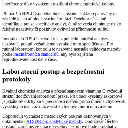
interferenty díky vysokému rozlišení chromatografické kolony.
Při použití HPLC jsou vitamin C a ostatní složky separovány na
základě jejich afinity k stacionární fázi. Detektor následně
identifikuje pouze specifický analyt, čímž se zcela eliminuje riziko
falešné negativity či pozitivity ovlivněné přítomností sulfitů.
Investice do HPLC metodiky je z pohledu nutriční analýzy
nezbytná, pokud vyžadujeme vysokou míru specifičnosti. Pro
rutinní laboratorní kontrolu je nezbytné neustále validovat metody
podle
mezinárodních standardů
, aby byla zajištěna
reprodukovatelnost dat v čase.
Laboratorní postup a bezpečnostní
protokoly
Kvalitní chemická analýza a přesné stanovení vitaminu C vyžadují
striktní dodržování laboratorní praxe. Při titraci kyseliny askorbové
je jakákoliv odchylka v preciznosti měření přímo úměrná chybovosti
výsledných dat, což může vést k chybným nutričním závěrům.
Doporučuji vycházet z metodických pokynů definovaných v
dokumentaci
ATSDR pro analytické metody
. Dodržování těchto
postupů zaručuje, že titrace kyseliny askorbové bude probíhat v