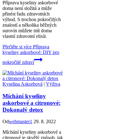
Příprava kyseliny askorbové
doma není složitá a může
přinést řadu zdravotních
výhod. S trochou pokročilých
znalostí a několika běžných
surovin můžete mít doma
vlastní zdravotní elixír.
Přečtěte si více
Příprava
kyseliny askorbové: DIY pro
pokročilé zdraví
Kyselina Askorbová
|
Výživa
Míchání kyseliny
askorbové a citronové:
Dokonalý detox
Od
webmaster1
29. 8. 2022
Míchání kyseliny askorbové a
citronové je skvělý způsob, jak