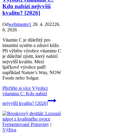
Kdo nabízí nejvyšší
kvalitu? [2026]
Od
webmaster1
28. 4. 2022
26.
6. 2026
Vitamin C je důležitý pro
imunitní systém a zdraví kůže.
Při výběru výrobce vitaminu C
je důležité zjistit, který nabízí
nejvyšší kvalitu. Mezi
špičkové výrobce patří
například Nature’s Way, NOW
Foods nebo Solgar.
Přečtěte si více
Výrobci
vitaminu C: Kdo nabízí
nejvyšší kvalitu? [2026]
Fermentované Potraviny
|
Výživa