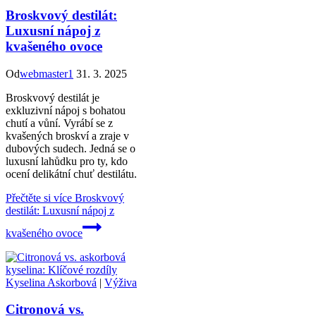
Broskvový destilát:
Luxusní nápoj z
kvašeného ovoce
Od
webmaster1
31. 3. 2025
Broskvový destilát je
exkluzivní nápoj s bohatou
chutí a vůní. Vyrábí se z
kvašených broskví a zraje v
dubových sudech. Jedná se o
luxusní lahůdku pro ty, kdo
ocení delikátní chuť destilátu.
Přečtěte si více
Broskvový
destilát: Luxusní nápoj z
kvašeného ovoce
Kyselina Askorbová
|
Výživa
Citronová vs.