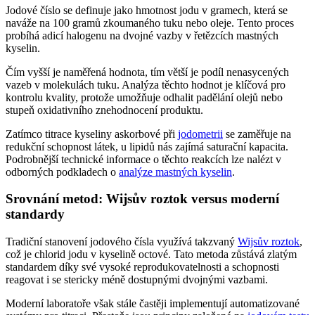
Jodové číslo se definuje jako hmotnost jodu v gramech, která se
naváže na 100 gramů zkoumaného tuku nebo oleje. Tento proces
probíhá adicí halogenu na dvojné vazby v řetězcích mastných
kyselin.
Čím vyšší je naměřená hodnota, tím větší je podíl nenasycených
vazeb v molekulách tuku. Analýza těchto hodnot je klíčová pro
kontrolu kvality, protože umožňuje odhalit padělání olejů nebo
stupeň oxidativního znehodnocení produktu.
Zatímco titrace kyseliny askorbové při
jodometrii
se zaměřuje na
redukční schopnost látek, u lipidů nás zajímá saturační kapacita.
Podrobnější technické informace o těchto reakcích lze nalézt v
odborných podkladech o
analýze mastných kyselin
.
Srovnání metod: Wijsův roztok versus moderní
standardy
Tradiční stanovení jodového čísla využívá takzvaný
Wijsův roztok
,
což je chlorid jodu v kyselině octové. Tato metoda zůstává zlatým
standardem díky své vysoké reprodukovatelnosti a schopnosti
reagovat i se stericky méně dostupnými dvojnými vazbami.
Moderní laboratoře však stále častěji implementují automatizované