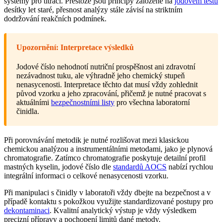
systémy pro titraci. Přestože jsou principy založené na
jodovém testu
desítky let staré, přesnost analýzy stále závisí na striktním
dodržování reakčních podmínek.
Upozornění: Interpretace výsledků
Jodové číslo nehodnotí nutriční prospěšnost ani zdravotní
nezávadnost tuku, ale výhradně jeho chemický stupeň
nenasycenosti. Interpretace těchto dat musí vždy zohlednit
původ vzorku a jeho zpracování, přičemž je nutné pracovat s
aktuálními
bezpečnostními listy
pro všechna laboratorní
činidla.
Při porovnávání metodik je nutné rozlišovat mezi klasickou
chemickou analýzou a instrumentálními metodami, jako je plynová
chromatografie. Zatímco chromatografie poskytuje detailní profil
mastných kyselin, jodové číslo dle
standardů AOCS
nabízí rychlou
integrální informaci o celkové nenasycenosti vzorku.
Při manipulaci s činidly v laboratoři vždy dbejte na bezpečnost a v
případě kontaktu s pokožkou využijte standardizované postupy pro
dekontaminaci
. Kvalitní analytický výstup je vždy výsledkem
precizní přípravy a pochopení limitů dané metody.