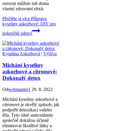
surovin můžete mít doma
vlastní zdravotní elixír.
Přečtěte si více
Příprava
kyseliny askorbové: DIY pro
pokročilé zdraví
Kyselina Askorbová
|
Výživa
Míchání kyseliny
askorbové a citronové:
Dokonalý detox
Od
webmaster1
29. 8. 2022
Míchání kyseliny askorbové a
citronové je skvělý způsob, jak
podpořit detoxikaci vašeho
těla. Tyto silné antioxidanty
společně dokážou účinně
eliminovat škodlivé látky a
podpořit zdraví vašeho těla.