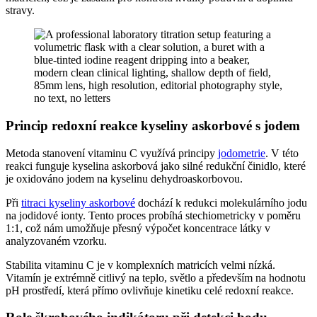
stravy.
Princip redoxní reakce kyseliny askorbové s jodem
Metoda stanovení vitaminu C využívá principy
jodometrie
. V této
reakci funguje kyselina askorbová jako silné redukční činidlo, které
je oxidováno jodem na kyselinu dehydroaskorbovou.
Při
titraci kyseliny askorbové
dochází k redukci molekulárního jodu
na jodidové ionty. Tento proces probíhá stechiometricky v poměru
1:1, což nám umožňuje přesný výpočet koncentrace látky v
analyzovaném vzorku.
Stabilita vitaminu C je v komplexních matricích velmi nízká.
Vitamín je extrémně citlivý na teplo, světlo a především na hodnotu
pH prostředí, která přímo ovlivňuje kinetiku celé redoxní reakce.