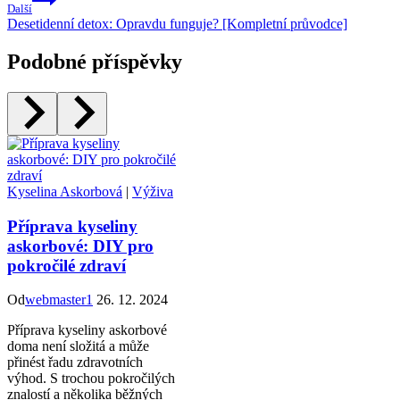
Další
Desetidenní detox: Opravdu funguje? [Kompletní průvodce]
Podobné příspěvky
Kyselina Askorbová
|
Výživa
Příprava kyseliny
askorbové: DIY pro
pokročilé zdraví
Od
webmaster1
26. 12. 2024
Příprava kyseliny askorbové
doma není složitá a může
přinést řadu zdravotních
výhod. S trochou pokročilých
znalostí a několika běžných