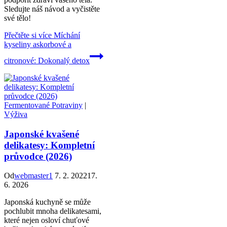
Sledujte náš návod a vyčistěte
své tělo!
Přečtěte si více
Míchání
kyseliny askorbové a
citronové: Dokonalý detox
Fermentované Potraviny
|
Výživa
Japonské kvašené
delikatesy: Kompletní
průvodce (2026)
Od
webmaster1
7. 2. 2022
17.
6. 2026
Japonská kuchyně se může
pochlubit mnoha delikatesami,
které nejen osloví chuťové