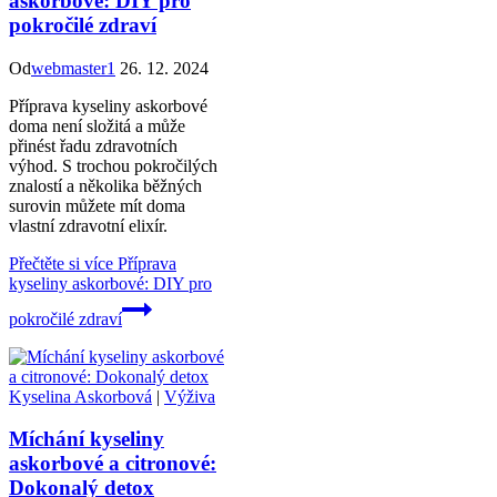
askorbové: DIY pro
pokročilé zdraví
Od
webmaster1
26. 12. 2024
Příprava kyseliny askorbové
doma není složitá a může
přinést řadu zdravotních
výhod. S trochou pokročilých
znalostí a několika běžných
surovin můžete mít doma
vlastní zdravotní elixír.
Přečtěte si více
Příprava
kyseliny askorbové: DIY pro
pokročilé zdraví
Kyselina Askorbová
|
Výživa
Míchání kyseliny
askorbové a citronové:
Dokonalý detox