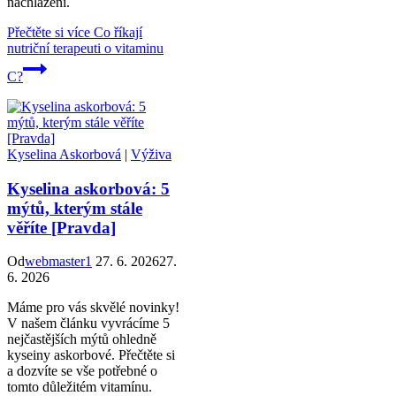
nachlazení.
Přečtěte si více
Co říkají
nutriční terapeuti o vitaminu
C?
Kyselina Askorbová
|
Výživa
Kyselina askorbová: 5
mýtů, kterým stále
věříte [Pravda]
Od
webmaster1
27. 6. 2026
27.
6. 2026
Máme pro vás skvělé novinky!
V našem článku vyvrácíme 5
nejčastějších mýtů ohledně
kyseiny askorbové. Přečtěte si
a dozvíte se vše potřebné o
tomto důležitém vitamínu.