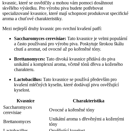
kvasnic, které se⁢ osvědčily a mohou⁢ vám⁣ pomoci dosáhnout
skvělého výsledku. Pro výrobu piva budete⁤ potřebovat
specializované kvasnice, které mají schopnost produkovat specifické
aroma a chuťové charakteristiky.
Mezi nejlepší ⁢druhy kvasnic pro svrchní kvašení patří:
Saccharomyces cerevisiae:
Tato kvasnice‍ je velmi populární
a často používaná pro výrobu piva. ​Poskytuje širokou škálu
chutí a aromat, od ovocné až po kořeněné tóny.
Brettanomyces:
Tato divoká⁣ kvasnice‌ přidává do piva
unikátní a komplexní aroma, včetně tónů dřeva​ a koženého
charakteru.
Lactobacillus:
Tato kvasnice se ‍používá především pro
kvašení mléčných kyselin, které⁢ dodávají pivu osvěžující
kyselost.
Kvasnice
Charakteristika
Saccharomyces⁢
Ovocné a kořeněné tóny
cerevisiae
Unikátní aroma s dřevěnými​ a koženými
Brettanomyces
‍tóny
Lactobacillus
Osvěžující kyselost