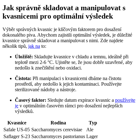
Jak správně skladovat a manipulovat s
kvasnicemi pro optimální výsledek
Výběr správných kvasnic ⁤je klíčovým faktorem pro dosažení⁣
dokonalého piva. Abychom zajistili optimální⁤ výsledek,‌ je důležité
kvasnice správně skladovat a manipulovat s nimi. Zde najdete
několik tipů,
jak na
to:
Úložiště:
Skladujte kvasnice ⁣v chladu a temnu, ⁣ideálně při⁤
teplotě mezi‍ 2-6 °C. Ujistěte‌ se, že⁤ jsou dobře uzavřené, aby
nedošlo k znečištění nebo ‍oxidaci.
Čistota:
Při manipulaci s kvasnicemi⁤ dbáme na čistotu
prostředí, aby ⁢nedošlo k jejich kontaminaci. Používejte
sterilizované⁢ nádoby a nástroje.
Časový faktor:
Sledujte datum ⁣expirace kvasnic a
používejte
je
v optimálním časovém​ rámci pro dosažení nejlepších
výsledků.
Kvasnice
Rodina
Typ
Safale US-05
Saccharomyces cerevisiae
Ale
Saflager S-23
Saccharomyces pastorianus
Lager