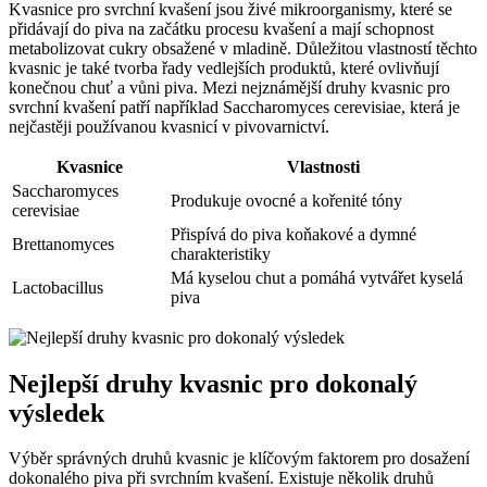
Kvasnice pro⁣ svrchní kvašení jsou živé mikroorganismy, ⁣které se
přidávají do piva na začátku procesu kvašení a mají schopnost
metabolizovat​ cukry obsažené v mladině. Důležitou vlastností těchto
kvasnic je​ také tvorba ⁤řady vedlejších​ produktů, které ovlivňují⁢
konečnou chuť a vůni piva. Mezi nejznámější druhy kvasnic pro
svrchní kvašení patří například Saccharomyces cerevisiae, která⁢ je​
nejčastěji používanou kvasnicí⁤ v‍ pivovarnictví.
Kvasnice
Vlastnosti
Saccharomyces
Produkuje ovocné a kořenité tóny
cerevisiae
Přispívá do piva koňakové a dymné
Brettanomyces
charakteristiky
Má kyselou chut a pomáhá ⁣vytvářet kyselá
Lactobacillus
piva
Nejlepší druhy kvasnic pro dokonalý
výsledek
Výběr správných druhů kvasnic je klíčovým faktorem pro dosažení
⁤dokonalého piva⁣ při‌ svrchním kvašení. Existuje několik ‌druhů