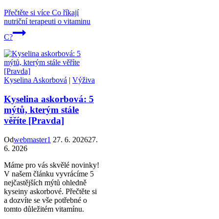
Přečtěte si více
Co říkají
nutriční terapeuti o vitaminu
C?
Kyselina Askorbová
|
Výživa
Kyselina askorbová: 5
mýtů, kterým stále
věříte [Pravda]
Od
webmaster1
27. 6. 2026
27.
6. 2026
Máme pro vás skvělé novinky!
V našem článku vyvrácíme 5
nejčastějších mýtů ohledně
kyseiny askorbové. Přečtěte si
a dozvíte se vše potřebné o
tomto důležitém vitamínu.