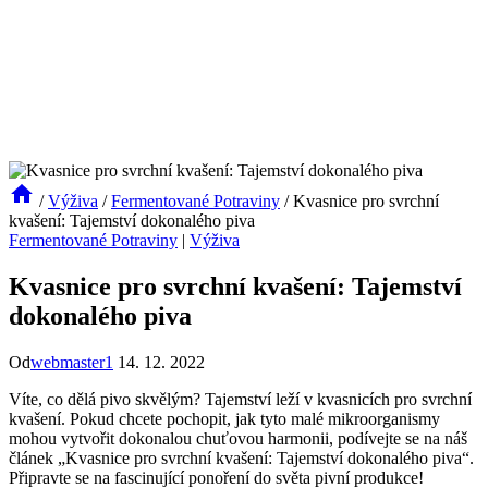
/
Výživa
/
Fermentované Potraviny
/
Kvasnice pro svrchní
kvašení: Tajemství dokonalého piva
Fermentované Potraviny
|
Výživa
Kvasnice pro svrchní kvašení: Tajemství
dokonalého piva
Od
webmaster1
14. 12. 2022
Víte, co‌ dělá pivo skvělým? Tajemství leží v kvasnicích pro svrchní
kvašení. Pokud chcete pochopit, ‍jak tyto malé mikroorganismy
mohou vytvořit dokonalou chuťovou‌ harmonii, ​podívejte ⁤se na náš ​
článek „Kvasnice pro svrchní kvašení: Tajemství dokonalého piva“.
Připravte se⁢ na ‌fascinující ‍ponoření do světa pivní produkce!