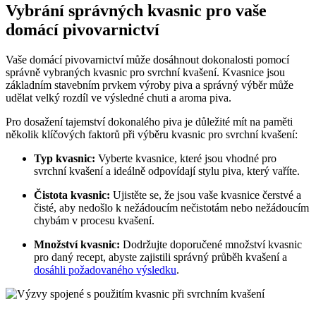
Vybrání správných kvasnic pro vaše
domácí pivovarnictví
Vaše⁤ domácí pivovarnictví může dosáhnout ⁤dokonalosti ⁤pomocí
správně vybraných kvasnic ​pro svrchní kvašení. Kvasnice jsou
základním stavebním prvkem⁢ výroby piva a⁣ správný výběr může
udělat velký rozdíl​ ve ⁣výsledné ⁤chuti a aroma ‌piva.
Pro dosažení tajemství dokonalého‌ piva je důležité mít ⁢na paměti
několik klíčových faktorů při výběru‍ kvasnic pro svrchní kvašení:
Typ​ kvasnic:
Vyberte⁢ kvasnice, které jsou vhodné pro
svrchní kvašení a ideálně​ odpovídají ‍stylu piva, který vaříte.
Čistota kvasnic:
Ujistěte ​se, že jsou⁤ vaše kvasnice čerstvé a
čisté, aby nedošlo k nežádoucím nečistotám nebo nežádoucím⁣
chybám v procesu kvašení.
Množství ​kvasnic:
Dodržujte doporučené množství kvasnic
pro daný recept, abyste zajistili správný průběh kvašení a
dosáhli požadovaného výsledku
.