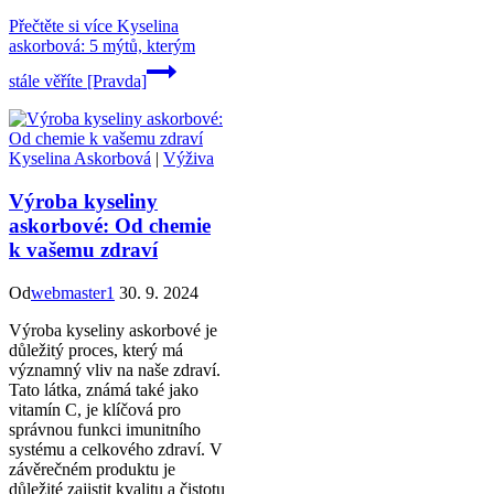
Přečtěte si více
Kyselina
askorbová: 5 mýtů, kterým
stále věříte [Pravda]
Kyselina Askorbová
|
Výživa
Výroba kyseliny
askorbové: Od chemie
k vašemu zdraví
Od
webmaster1
30. 9. 2024
Výroba kyseliny askorbové je
důležitý proces, který má
významný vliv na naše zdraví.
Tato látka, známá také jako
vitamín C, je klíčová pro
správnou funkci imunitního
systému a celkového zdraví. V
závěrečném produktu je
důležité zajistit kvalitu a čistotu