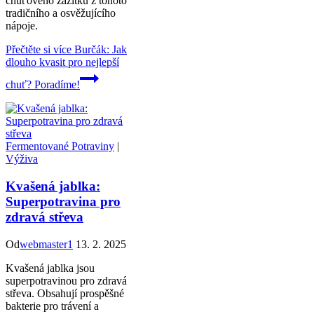
chuťového zážitku z tohoto
tradičního a osvěžujícího
nápoje.
Přečtěte si více
Burčák: Jak
dlouho kvasit pro nejlepší
chuť? Poradíme!
Fermentované Potraviny
|
Výživa
Kvašená jablka:
Superpotravina pro
zdravá střeva
Od
webmaster1
13. 2. 2025
Kvašená jablka jsou
superpotravinou pro zdravá
střeva. Obsahují prospěšné
bakterie pro trávení a