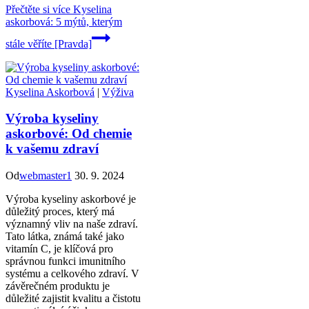
Přečtěte si více
Kyselina
askorbová: 5 mýtů, kterým
stále věříte [Pravda]
Kyselina Askorbová
|
Výživa
Výroba kyseliny
askorbové: Od chemie
k vašemu zdraví
Od
webmaster1
30. 9. 2024
Výroba kyseliny askorbové je
důležitý proces, který má
významný vliv na naše zdraví.
Tato látka, známá také jako
vitamín C, je klíčová pro
správnou funkci imunitního
systému a celkového zdraví. V
závěrečném produktu je
důležité zajistit kvalitu a čistotu