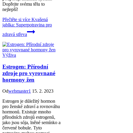
Dopřejte svému tělu to
nejlepší!
Přečtěte si více
Kvašená
jablka: Superpotravina pro
zdravá střeva
Výživa
Estrogen: Přírodní
zdroje pro vyrovnané
hormony žen
Od
webmaster1
15. 2. 2023
Estrogen je důležitý hormon
pro ženské zdraví a rovnováhu
hormonů. Existuje mnoho
přírodních zdrojů estrogenů,
jako jsou sója, lněné semínko a
červené bobule. Tyto