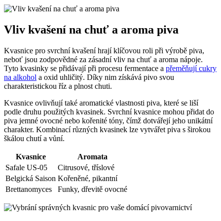
Vliv kvašení na chuť a aroma piva
Kvasnice pro svrchní kvašení hrají klíčovou roli při výrobě piva, ​
neboť jsou zodpovědné za zásadní vliv na chuť ⁤a aroma nápoje.
Tyto kvasinky se přidávají při procesu fermentace ​a
přeměňují cukry
na alkohol
a oxid uhličitý. Díky nim získává pivo svou
charakteristickou říz a plnost ‌chuti.
Kvasnice ovlivňují také aromatické vlastnosti piva, které se liší
podle druhu použitých kvasinek. Svrchní kvasnice mohou⁣ přidat do
piva jemné ovocné nebo kořenité tóny,‍ čímž ⁢dotvářejí jeho unikátní
charakter. Kombinací různých kvasinek lze vytvářet ‌piva s širokou
škálou chutí‌ a vůní.
Kvasnice
Aromata
Safale US-05
Citrusové, tříslové
Belgická Saison
Kořeněné, pikantní
Brettanomyces
Funky, dřevitě ovocné