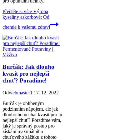
pro optimální účinky.
Přečtěte si více
Výroba
kyseliny askorbové: Od
chemie k vašemu zdraví
Fermentované Potraviny
|
Výživa
Burčák: Jak dlouho
kvasit pro nejlepší
chuť? Poradíme!
Od
webmaster1
17. 12. 2022
Burčák je oblíbeným
podzimním nápojem, ale jak
dlouho ho nechat kvasit pro tu
nejlepší chuť? Poradíme vám,
jaký je správný postup pro
získání maximálního
chuťového zážitku z tohoto