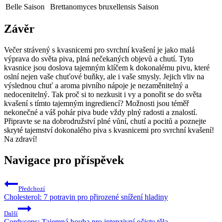
Belle Saison
Brettanomyces bruxellensis
Saison
Závěr
Večer strávený s kvasnicemi ​pro svrchní kvašení je jako malá
výprava do světa piva, plná nečekaných objevů a chutí. Tyto
kvasnice jsou doslova tajemným​ klíčem ‍k⁣ dokonalému pivu,⁤ které
oslní nejen vaše chuťové‌ buňky, ale i vaše smysly. Jejich​ vliv na
výslednou chuť a aroma pivního nápoje je ‌nezaměnitelný a⁤
nedocenitelný. Tak proč si to‌ nezkusit i vy‍ a ponořit se do světa
⁣kvašení s tímto tajemným ingrediencí? Možnosti jsou téměř
nekonečné a ⁢váš pohár piva bude vždy plný radosti a znalostí.
Připravte se na dobrodružství plné vůní, chutí a pocitů a poznejte
‌skryté tajemství dokonalého piva s​ kvasnicemi pro svrchní kvašení!
Na zdraví!
Navigace pro příspěvek
Předchozí
Cholesterol: 7 potravin pro přirozené snížení hladiny
Další
Cordyceps: Tajemná houba pro intenzivní očistu těla