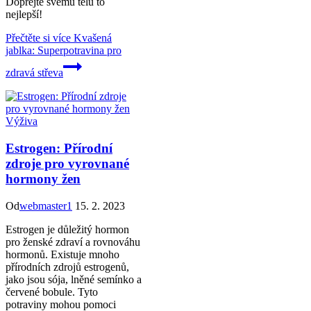
Dopřejte svému tělu to
nejlepší!
Přečtěte si více
Kvašená
jablka: Superpotravina pro
zdravá střeva
Výživa
Estrogen: Přírodní
zdroje pro vyrovnané
hormony žen
Od
webmaster1
15. 2. 2023
Estrogen je důležitý hormon
pro ženské zdraví a rovnováhu
hormonů. Existuje mnoho
přírodních zdrojů estrogenů,
jako jsou sója, lněné semínko a
červené bobule. Tyto
potraviny mohou pomoci