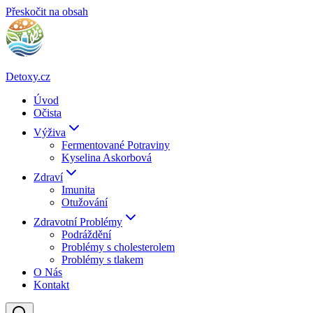
Přeskočit na obsah
Detoxy.cz
Úvod
Očista
Výživa
Fermentované Potraviny
Kyselina Askorbová
Zdraví
Imunita
Otužování
Zdravotní Problémy
Podráždění
Problémy s cholesterolem
Problémy s tlakem
O Nás
Kontakt