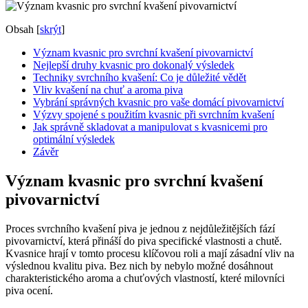
Obsah
[
skrýt
]
Význam kvasnic pro svrchní kvašení pivovarnictví
Nejlepší druhy kvasnic pro dokonalý výsledek
Techniky svrchního kvašení: Co je důležité ⁢vědět
Vliv kvašení na chuť a aroma piva
Vybrání správných kvasnic pro vaše domácí pivovarnictví
Výzvy spojené s použitím⁤ kvasnic při svrchním kvašení
Jak správně skladovat a manipulovat s kvasnicemi pro
optimální výsledek
Závěr
Význam kvasnic pro svrchní kvašení
pivovarnictví
Proces svrchního kvašení piva je jednou z nejdůležitějších fází
pivovarnictví, která přináší do piva specifické vlastnosti a chutě.
Kvasnice hrají v tomto procesu klíčovou roli a mají zásadní vliv na
‌výslednou kvalitu piva. Bez ‍nich‍ by nebylo možné dosáhnout‍
charakteristického aroma a chuťových vlastností, které milovníci
piva‌ ocení.