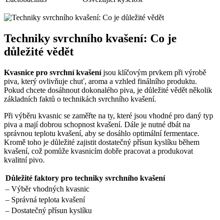
Techniky svrchního kvašení: Co je
důležité ⁢vědět
Kvasnice pro svrchní kvašení
jsou klíčovým prvkem při výrobě
piva, který ovlivňuje chuť, aroma a vzhled finálního produktu.
Pokud chcete dosáhnout dokonalého piva, je důležité vědět‍ několik
základních faktů o technikách svrchního kvašení.
Při výběru kvasnic se zaměřte na ty, které jsou⁤ vhodné ⁣pro daný ⁤typ
piva a mají dobrou schopnost kvašení. Dále je nutné⁤ dbát ‍na
⁣správnou teplotu kvašení, aby se dosáhlo optimální fermentace.
Kromě toho je ⁣důležité zajistit dostatečný přísun kyslíku během
kvašení, což pomůže⁤ kvasnicím dobře pracovat a produkovat
kvalitní pivo.
Důležité faktory pro techniky⁤ svrchního kvašení
– Výběr vhodných kvasnic
– Správná ⁤teplota kvašení
– Dostatečný přísun kyslíku