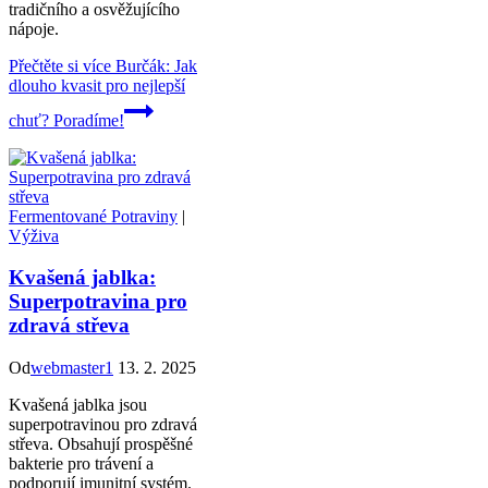
tradičního a osvěžujícího
nápoje.
Přečtěte si více
Burčák: Jak
dlouho kvasit pro nejlepší
chuť? Poradíme!
Fermentované Potraviny
|
Výživa
Kvašená jablka:
Superpotravina pro
zdravá střeva
Od
webmaster1
13. 2. 2025
Kvašená jablka jsou
superpotravinou pro zdravá
střeva. Obsahují prospěšné
bakterie pro trávení a
podporují imunitní systém.