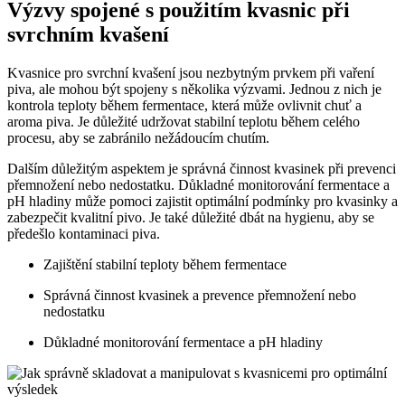
Výzvy spojené s použitím⁤ kvasnic při
svrchním kvašení
Kvasnice pro svrchní kvašení jsou nezbytným prvkem ⁣při vaření
piva, ‍ale ‌mohou‍ být spojeny s několika⁢ výzvami. Jednou z nich je
kontrola teploty během fermentace, která může​ ovlivnit chuť a
aroma piva.​ Je ​důležité udržovat stabilní teplotu během ​celého
procesu,‍ aby se zabránilo nežádoucím chutím.
Dalším důležitým aspektem‌ je správná činnost ‌kvasinek při prevenci
přemnožení nebo nedostatku. Důkladné monitorování‌ fermentace a
pH hladiny může pomoci zajistit optimální ⁤podmínky pro kvasinky ⁣a
zabezpečit kvalitní pivo. ‍Je také důležité dbát na hygienu, aby se
předešlo kontaminaci piva.
Zajištění stabilní ⁢teploty během⁢ fermentace
Správná⁣ činnost kvasinek a prevence ‍přemnožení nebo
nedostatku
Důkladné monitorování fermentace a pH hladiny