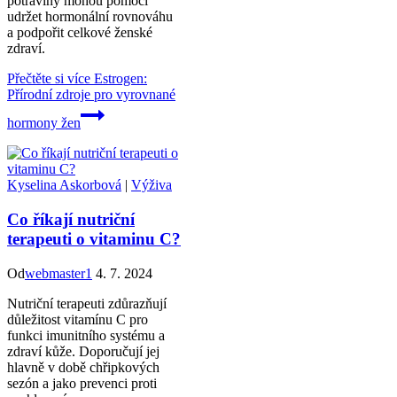
potraviny mohou pomoci
udržet hormonální rovnováhu
a podpořit celkové ženské
zdraví.
Přečtěte si více
Estrogen:
Přírodní zdroje pro vyrovnané
hormony žen
Kyselina Askorbová
|
Výživa
Co říkají nutriční
terapeuti o vitaminu C?
Od
webmaster1
4. 7. 2024
Nutriční terapeuti zdůrazňují
důležitost vitamínu C pro
funkci imunitního systému a
zdraví kůže. Doporučují jej
hlavně v době chřipkových
sezón a jako prevenci proti