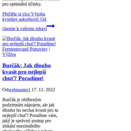
pro optimální účinky.
Přečtěte si více
Výroba
kyseliny askorbové: Od
chemie k vašemu zdraví
Fermentované Potraviny
|
Výživa
Burčák: Jak dlouho
kvasit pro nejlepší
chuť? Poradíme!
Od
webmaster1
17. 12. 2022
Burčák je oblíbeným
podzimním nápojem, ale jak
dlouho ho nechat kvasit pro tu
nejlepší chuť? Poradíme vám,
jaký je správný postup pro
získání maximálního