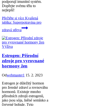
podporují imunitní systém.
Dopřejte svému tělu to
nejlepší!
Přečtěte si více
Kvašená
jablka: Superpotravina pro
zdravá střeva
Výživa
Estrogen: Přírodní
zdroje pro vyrovnané
hormony žen
Od
webmaster1
15. 2. 2023
Estrogen je důležitý hormon
pro ženské zdraví a rovnováhu
hormonů. Existuje mnoho
přírodních zdrojů estrogenů,
jako jsou sója, lněné semínko a
červené bobule. Tyto