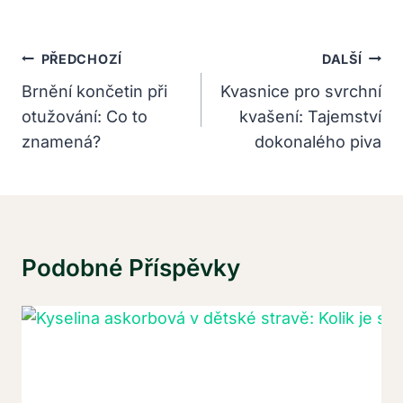
Navigace
PŘEDCHOZÍ
DALŠÍ
Pro
Brnění končetin při
Kvasnice pro svrchní
otužování: Co to
kvašení: Tajemství
Příspěvek
znamená?
dokonalého piva
Podobné Příspěvky