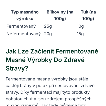
Typ masného
Bílkoviny (na
Tuk (na
výrobku
100g)
100g)
Fermentovaný
25g
10g
Nefermentovaný
20g
15g
Jak Lze Začlenit Fermentované
Masné Výrobky Do Zdravé
⁤stravy?
Fermentované masné výrobky jsou stále
častěji brány v potaz při sestavování zdravé⁤
stravy. Díky fermentaci mají tyto produkty
bohatou chut a ⁣jsou zdrojem prospěšných
mikroorganismů. Jak‍ tedy můžeme tuto