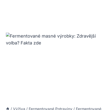
/
Výživa
/
Fermentované Potraviny
/
Fermentované