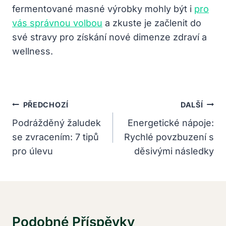
fermentované⁢ masné výrobky mohly ⁤být i ​
pro
vás správnou volbou
a zkuste je začlenit do
své ⁤stravy ​pro získání ⁢nové ⁤dimenze zdraví a
wellness.
Navigace
PŘEDCHOZÍ
DALŠÍ
Pro
Podrážděný žaludek
Energetické nápoje:
se zvracením: 7 tipů
Rychlé povzbuzení s
Příspěvek
pro úlevu
děsivými následky
Podobné Příspěvky