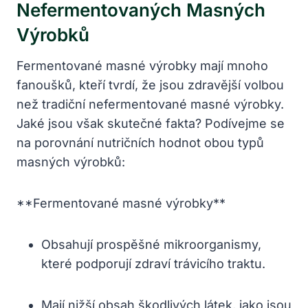
Nefermentovaných Masných
‍výrobků
Fermentované masné ‌výrobky mají mnoho
fanoušků, kteří tvrdí, že jsou ⁣zdravější volbou
než‍ tradiční nefermentované masné výrobky.
Jaké⁢ jsou však ⁢skutečné fakta? Podívejme se
na porovnání nutričních hodnot obou typů
masných výrobků:
**Fermentované masné výrobky**
Obsahují prospěšné mikroorganismy,
které podporují ⁣zdraví trávicího traktu.
Mají nižší ​obsah škodlivých látek, jako jsou