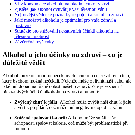
Vliv konzumace alkoholu na hladinu cukru v krvi
Zjistěte, jak alkohol ovlivňuje vaši tělesnou váhu
Nejnovější vědecké poznatky o spojení alkoholu a zdraví
Jaké množství alkoholu je optimální pro vaše zdraví a
postavu?
Stratégie pro snižování negativních účinků alkoholu na
tělesnou hmotnost
Závěrečné myšlenky
Alkohol a jeho účinky na zdraví – co je
důležité vědět
Alkohol může mít mnoho nečekaných účinků na naše zdraví a tělo,
které bychom možná nečekali. Nejenže může ovlivnit naši váhu, ale
také mít dopad na různé oblasti našeho zdraví. Zde je seznam 7
překvapivých účinků alkoholu na zdraví a hubnutí:
Zvýšený chuť k jídlu:
Alkohol může zvýšit naši chuť k jídlu
a vést k přejídání, což může mít negativní dopad na váhu.
Snížená spalování kalorií:
Alkohol může snížit naše
schopnosti spalovat kalorie, což může být problematické při
hubnutí.