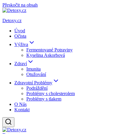
Přeskočit na obsah
Detoxy.cz
Úvod
Očista
Výživa
Fermentované Potraviny
Kyselina Askorbová
Zdraví
Imunita
Otužování
Zdravotní Problémy
Podráždění
Problémy s cholesterolem
Problémy s tlakem
O Nás
Kontakt