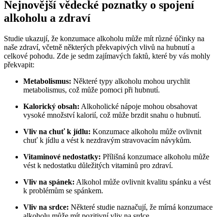
Nejnovější vědecké poznatky o spojení
alkoholu a zdraví
Studie ukazují, že konzumace alkoholu může mít různé účinky na
naše zdraví, včetně některých překvapivých vlivů na hubnutí a
celkové pohodu. Zde je sedm zajímavých faktů, které by vás mohly
překvapit:
Metabolismus:
Některé typy alkoholu mohou urychlit
metabolismus, což může pomoci při hubnutí.
Kalorický obsah:
Alkoholické nápoje mohou obsahovat
vysoké množství kalorií, což může brzdit snahu o hubnutí.
Vliv na chuť k jídlu:
Konzumace alkoholu může ovlivnit
chuť k jídlu a vést k nezdravým stravovacím návykům.
Vitaminové nedostatky:
Přílišná konzumace alkoholu může
vést k nedostatku důležitých vitaminů pro zdraví.
Vliv na spánek:
Alkohol může ovlivnit kvalitu spánku a vést
k problémům se spánkem.
Vliv na srdce:
Některé studie naznačují, že mírná konzumace
alkoholu může mít pozitivní vliv na srdce.