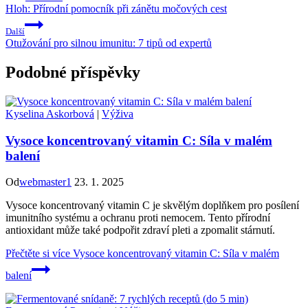
Hloh: Přírodní pomocník při zánětu močových cest
Další
Otužování pro silnou imunitu: 7 tipů od expertů
Podobné příspěvky
Kyselina Askorbová
|
Výživa
Vysoce koncentrovaný vitamin C: Síla v malém
balení
Od
webmaster1
23. 1. 2025
Vysoce koncentrovaný vitamin C je skvělým doplňkem pro posílení
imunitního systému a ochranu proti nemocem. Tento přírodní
antioxidant může také podpořit zdraví pleti a zpomalit stárnutí.
Přečtěte si více
Vysoce koncentrovaný vitamin C: Síla v malém
balení