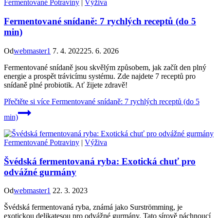
Fermentované Potraviny
|
Výživa
Fermentované snídaně: 7 rychlých receptů (do 5
min)
Od
webmaster1
7. 4. 2022
25. 6. 2026
Fermentované snídaně jsou skvělým způsobem, jak začít den plný
energie a prospět trávicímu systému. Zde najdete 7 receptů pro
snídaně plné probiotik. Ať žijete zdravě!
Přečtěte si více
Fermentované snídaně: 7 rychlých receptů (do 5
min)
Fermentované Potraviny
|
Výživa
Švédská fermentovaná ryba: Exotická chuť pro
odvážné gurmány
Od
webmaster1
22. 3. 2023
Švédská fermentovaná ryba, známá jako Surströmming, je
exotickou delikatesou pro odvážné gurmány. Tato sírově páchnoucí