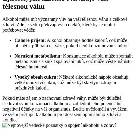
tělesnou váhu
Alkohol může mít významný vliv na vaši tělesnou váhu a celkové
zdraví. Zde je sedm překvapivých efektů, které byste mohli
potřebovat vědět:
Calorie příjem:
Alkohol obsahuje hodně kalorií, což může
přispět k přibírání na váze, pokud není konzumován s mírou.
Narušení metabolismu:
Konzumace alkoholu může zpomalit
metabolismus a snížit spalování tuků, což může vést k nárůstu
tělesné hmotnosti.
Vysoký obsah cukru:
Některé alkoholické nápoje obsahují
velké množství cukru, což může být skrytým zdrojem
prázdných kalorií.
Pokud máte zájem o zachování zdravé váhy, může být důležité
sledovat svou konzumaci alkoholu a zohlednit jeho potenciální
negativní účinky na váš organismus. Buďte uvědomělí a vyvážení
ve svém přístupu k alkoholu pro dosažení optimálního zdraví a
kondice.