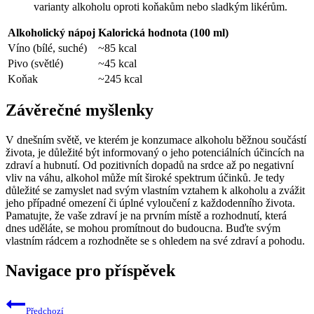
varianty alkoholu oproti koňakům nebo sladkým likérům.
Alkoholický nápoj
Kalorická hodnota (100 ml)
Víno (bílé, suché)
~85 kcal
Pivo (světlé)
~45 kcal
Koňak
~245 kcal
Závěrečné myšlenky
V dnešním světě, ve kterém je konzumace alkoholu běžnou součástí
života, je důležité být informovaný o jeho potenciálních účincích na
zdraví a hubnutí. Od pozitivních dopadů na srdce až po negativní
vliv na váhu, alkohol může mít široké spektrum účinků. Je tedy
důležité se zamyslet nad svým vlastním vztahem k alkoholu a zvážit
jeho případné omezení či úplné vyloučení z každodenního života.
Pamatujte, že vaše zdraví je na prvním místě a rozhodnutí, která
dnes uděláte, se mohou promítnout do budoucna. Buďte svým
vlastním rádcem a rozhodněte se s ohledem na své zdraví a pohodu.
Navigace pro příspěvek
Předchozí