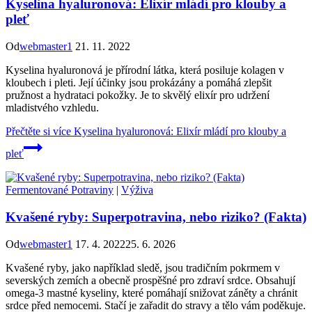
Kyselina hyaluronová: Elixír mládí pro klouby a
pleť
Od
webmaster1
21. 11. 2022
Kyselina hyaluronová je přírodní látka, která posiluje kolagen v
kloubech i pleti. Její účinky jsou prokázány a pomáhá zlepšit
pružnost a hydrataci pokožky. Je to skvělý elixír pro udržení
mladistvého vzhledu.
Přečtěte si více
Kyselina hyaluronová: Elixír mládí pro klouby a
pleť
Fermentované Potraviny
|
Výživa
Kvašené ryby: Superpotravina, nebo riziko? (Fakta)
Od
webmaster1
17. 4. 2022
25. 6. 2026
Kvašené ryby, jako například sledě, jsou tradičním pokrmem v
severských zemích a obecně prospěšné pro zdraví srdce. Obsahují
omega-3 mastné kyseliny, které pomáhají snižovat záněty a chránit
srdce před nemocemi. Stačí je zařadit do stravy a tělo vám poděkuje.