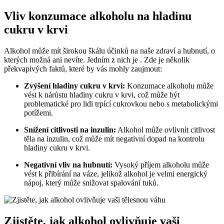
Vliv konzumace alkoholu na hladinu
cukru v krvi
Alkohol může mít širokou škálu účinků na naše zdraví a hubnutí, o
kterých možná ani nevíte. Jedním z nich je . Zde je několik
překvapivých faktů, které by vás mohly zaujmout:
Zvýšení hladiny cukru v krvi:
Konzumace alkoholu může
vést k nárůstu hladiny cukru v krvi, což může být
problematické pro lidi trpící cukrovkou nebo s metabolickými
potížemi.
Snížení citlivosti na inzulin:
Alkohol může ovlivnit citlivost
těla na inzulin, což může mít negativní dopad na kontrolu
hladiny cukru v krvi.
Negativní vliv na hubnutí:
Vysoký příjem alkoholu může
vést k přibírání na váze, jelikož alkohol je velmi energický
nápoj, který může snižovat spalování tuků.
Zjistěte, jak alkohol ovlivňuje vaši