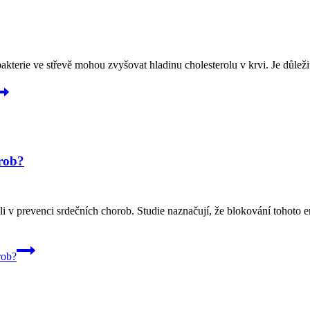
 bakterie ve střevě mohou zvyšovat hladinu cholesterolu v krvi. Je důle
orob?
i v prevenci srdečních chorob. Studie naznačují, že blokování tohoto 
rob?