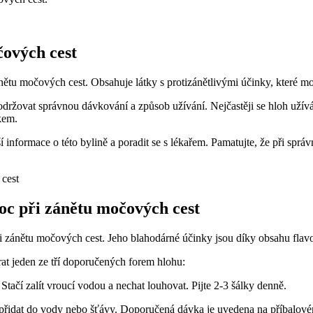
čových cest
i zánětu močových cest. Obsahuje látky s protizánětlivými účinky, kte
održovat správnou dávkování a způsob užívání. Nejčastěji se hloh užívá 
kem.
alší informace o této bylině a poradit se s lékařem. Pamatujte, že při s
c při zánětu močových cest
 zánětu močových cest. Jeho blahodárné účinky jsou díky obsahu flavo
t jeden ze tří doporučených forem hlohu:
tačí zalít vroucí vodou a nechat louhovat. Pijte 2-3 šálky denně.
řidat do vody nebo šťávy. Doporučená dávka je uvedena na příbalové