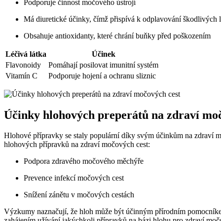
Podporuje činnost močového ústrojí
Má diuretické účinky, čímž přispívá k odplavování škodlivých lá
Obsahuje antioxidanty, které chrání buňky před poškozením
Léčivá látka
Účinek
Flavonoidy
Pomáhají posilovat imunitní systém
Vitamín C
Podporuje hojení a ochranu sliznic
Účinky hlohových preperátů na zdraví moč
Hlohové přípravky se staly populární díky svým účinkům na zdraví močo
hlohových přípravků na zdraví močových cest:
Podpora zdravého močového měchýře
Prevence infekcí močových cest
Snížení zánětu v močových cestách
Výzkumy naznačují, že hloh může být účinným přírodním pomocníkem 
zahájením užívání jakýchkoli přípravků na bázi hlohu pro zdraví moč