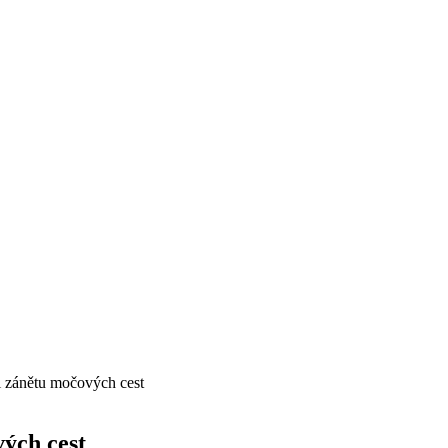
i zánětu močových cest
ých cest