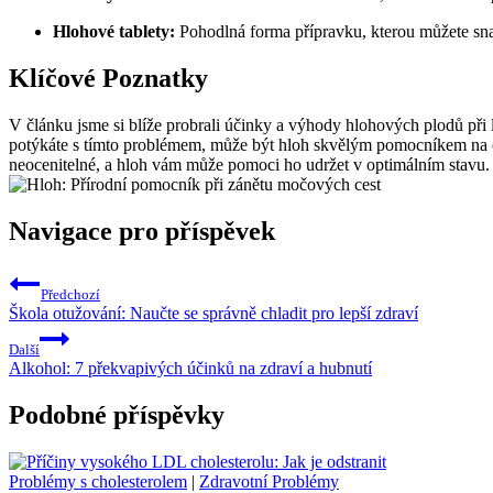
Hlohové tablety:
Pohodlná forma přípravku, kterou můžete sn
Klíčové Poznatky
V článku jsme si blíže probrali účinky a výhody hlohových plodů při l
potýkáte s tímto problémem, může být hloh skvělým pomocníkem na ce
neocenitelné, a hloh vám může pomoci ho udržet v optimálním stavu.
Navigace pro příspěvek
Předchozí
Škola otužování: Naučte se správně chladit pro lepší zdraví
Další
Alkohol: 7 překvapivých účinků na zdraví a hubnutí
Podobné příspěvky
Problémy s cholesterolem
|
Zdravotní Problémy