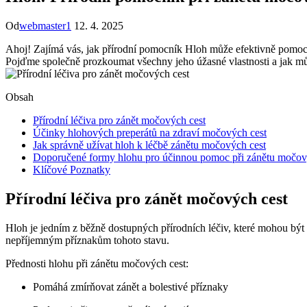
Od
webmaster1
12. 4. 2025
Ahoj! Zajímá vás, jak přírodní pomocník Hloh může efektivně pomoci
Pojďme společně prozkoumat všechny jeho úžasné vlastnosti a jak můž
Obsah
Přírodní léčiva pro zánět močových cest
Účinky hlohových preperátů na zdraví močových cest
Jak správně užívat hloh k léčbě zánětu močových cest
Doporučené formy hlohu pro účinnou pomoc při zánětu močov
Klíčové Poznatky
Přírodní léčiva pro zánět močových cest
Hloh je jedním z běžně dostupných přírodních léčiv, které mohou být 
nepříjemným příznakům tohoto stavu.
Přednosti hlohu při zánětu močových cest:
Pomáhá zmírňovat zánět a bolestivé příznaky