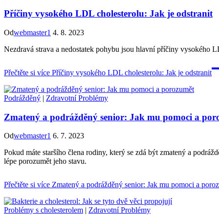
Příčiny vysokého LDL cholesterolu: Jak je odstranit
Od
webmaster1
4. 8. 2023
Nezdravá strava a nedostatek pohybu jsou hlavní příčiny vysokého L
Přečtěte si více
Příčiny vysokého LDL cholesterolu: Jak je odstranit
Podrážděný
|
Zdravotní Problémy
Zmatený a podrážděný senior: Jak mu pomoci a por
Od
webmaster1
6. 7. 2023
Pokud máte staršího člena rodiny, který se zdá být zmatený a podráž
lépe porozumět jeho stavu.
Přečtěte si více
Zmatený a podrážděný senior: Jak mu pomoci a poro
Problémy s cholesterolem
|
Zdravotní Problémy