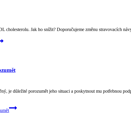
DL cholesterolu. Jak ho snížit? Doporučujeme změnu stravovacích návy
ozumět
děný, je důležité porozumět jeho situaci a poskytnout mu potřebnou po
zumět