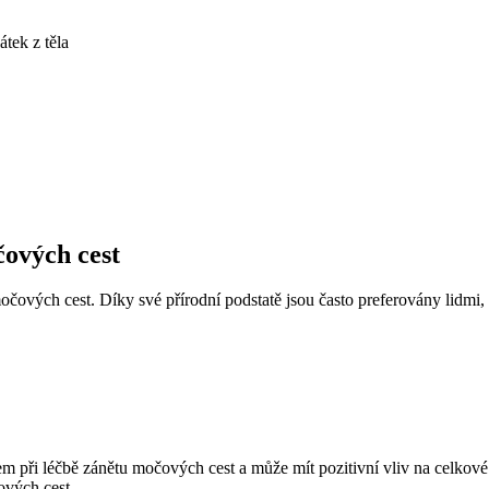
tek z těla
ových cest
vých cest. Díky své přírodní podstatě jsou často preferovány lidmi, kt
při léčbě zánětu močových cest a může mít pozitivní vliv na celkové
ových cest.