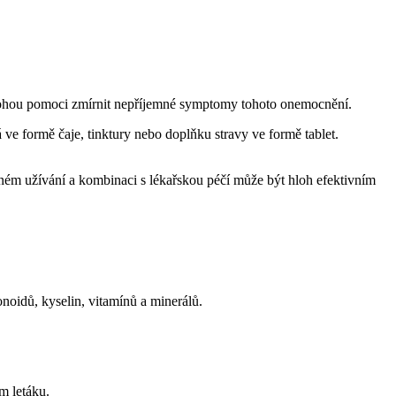
ré mohou pomoci zmírnit nepříjemné symptomy tohoto onemocnění.
ve formě čaje, tinktury nebo doplňku stravy ve formě tablet.
právném užívání a kombinaci s lékařskou péčí může být hloh efektivním
noidů, kyselin, vitamínů a minerálů.
m letáku.