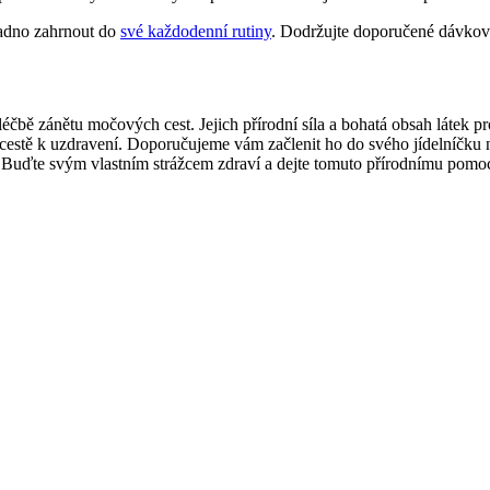
adno zahrnout do
své každodenní rutiny
. Dodržujte doporučené dávkov
éčbě zánětu močových cest. Jejich přírodní síla a bohatá obsah látek p
stě k uzdravení. Doporučujeme vám začlenit ho do svého jídelníčku ne
 Buďte svým vlastním strážcem zdraví a dejte tomuto přírodnímu pomoc