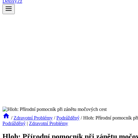
Detoxy.cz
/
Zdravotní Problémy
/
Podrážděný
/
Hloh: Přírodní pomocník př
Podrážděný
|
Zdravotní Problémy
Hloh: Přírodní pomocník při zánětu močov