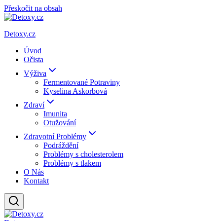
Přeskočit na obsah
Detoxy.cz
Úvod
Očista
Výživa
Fermentované Potraviny
Kyselina Askorbová
Zdraví
Imunita
Otužování
Zdravotní Problémy
Podráždění
Problémy s cholesterolem
Problémy s tlakem
O Nás
Kontakt